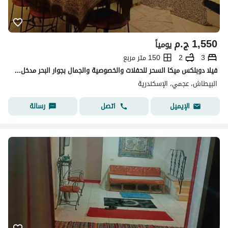
1,550
ج.م
يومياً
3
2
150 متر مربع
فيلا دوبلكس ميكا السحر للحفلات والخصوصية والجمال بجوار البحر مدخل خاص للشط ميكا درويش شهر العسل البيطاش العجمي الإسكندرية
البيطاش، عجمي، الإسكندرية
اتصل
رسالة
الإيميل