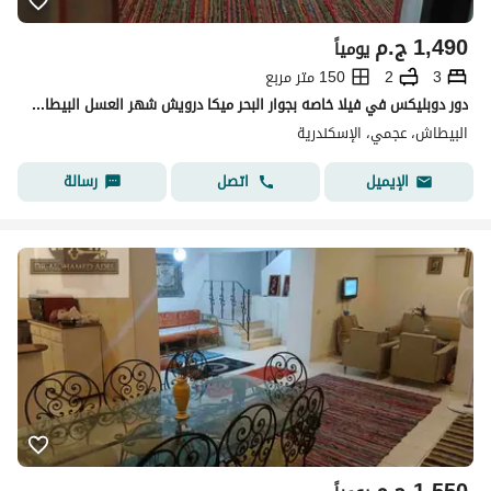
1,490
ج.م
يومياً
3
2
150 متر مربع
دور دوبليكس في فيلا خاصه بجوار البحر ميكا درويش شهر العسل البيطاش العجمي الإسكندرية
البيطاش، عجمي، الإسكندرية
اتصل
رسالة
الإيميل