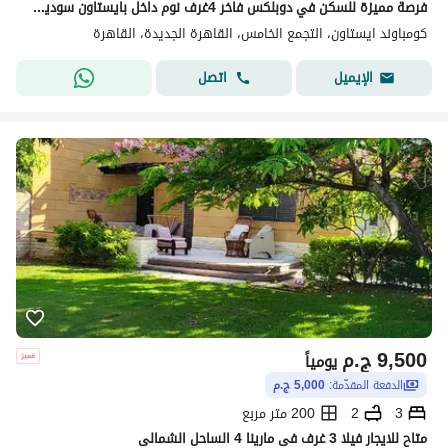
فرصة مميزة للسكن في دوبلكس فاخر 4غرف نوم داخل بايستاون سوديك، بتشطيب راقٍ وحالة أول سكن. القاهرة الجديدة
كومباوند ايستاون، التجمع الخامس، القاهرة الجديدة، القاهرة
اتصل
الإيميل
9,500
ج.م
يومياً
الدفعة المقدّمة:
5,000 ج.م
3
2
200 متر مربع
متاح للايجار فيلا 3 غرف فى مارينا 4 الساحل الشمالى