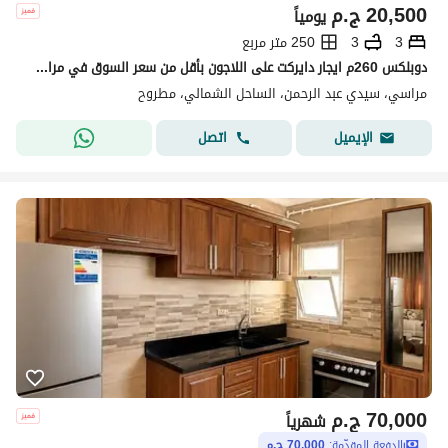
20,500
ج.م
يومياً
3
3
250 متر مربع
دوبلكس 260م ايجار دايركت على اللاجون بأقل من سعر السوق في مراسي بلانكا بالساحل الشمالي - Marassi Blanca in North Coast
مراسي، سيدي عبد الرحمن، الساحل الشمالي، مطروح
اتصل
الإيميل
70,000
ج.م
شهرياً
الدفعة المقدّمة:
70,000 ج.م