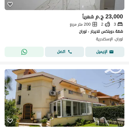
23,000
ج.م
شهرياً
3
2
200 متر مربع
شقة دوبلكس للايجار - لوران
لوران، الإسكندرية
اتصل
الإيميل