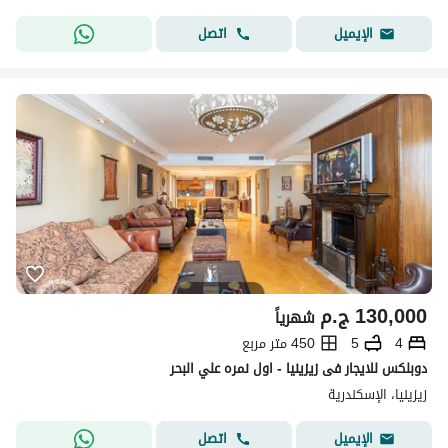
اتصل
الإيميل
130,000
ج.م
شهرياً
4
5
450 متر مربع
دوبلكس للايجار فى زيزينيا - اول نمره علي البحر
زيزينيا، الإسكندرية
اتصل
الإيميل