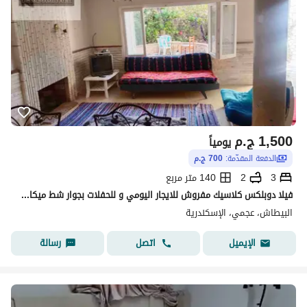
1,500
ج.م
يومياً
الدفعة المقدّمة:
700 ج.م
3
2
140 متر مربع
فيلا دوبلكس كلاسيك مفروش للايجار اليومي و للحفلات بجوار شط ميكا درويش شهر العسل البيطاش العجمي الاسكندريه
البيطاش، عجمي، الإسكندرية
اتصل
رسالة
الإيميل