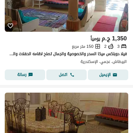
1,350
ج.م
يومياً
3
2
150 متر مربع
فيلا دوبلكس ميكا السحر والخصوصية والجمال تصلح لاقامه الحفلات والمناسبات بجوار البحر مدخل خاص للشط ميكا درويش شهر العسل البيطاش العجمي الإسكندرية
البيطاش، عجمي، الإسكندرية
اتصل
رسالة
الإيميل