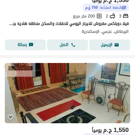
1,550
ج.م
يومياً
الدفعة المقدّمة:
750 ج.م
3
2
200 متر مربع
فيلا دوبلكس مفروش للايجار اليومي للحفلات والسكن منطقه هاديه بجوار البحر شط ميكا درويش شهر العسل العجمي البيطاش الاسكندريه
البيطاش، عجمي، الإسكندرية
اتصل
رسالة
الإيميل
1,550
ج.م
يومياً