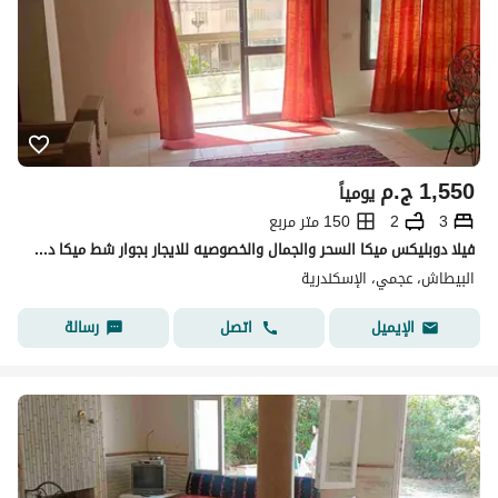
1,550
ج.م
يومياً
3
2
150 متر مربع
فيلا دوبليكس ميكا السحر والجمال والخصوصيه للايجار بجوار شط ميكا درويش شهر العسل البيطاش العجمي الإسكندرية
البيطاش، عجمي، الإسكندرية
اتصل
رسالة
الإيميل