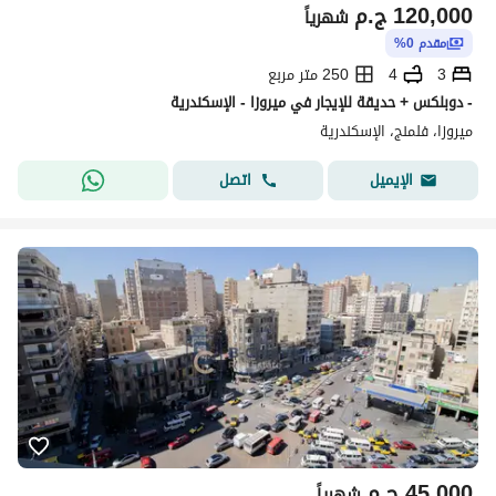
120,000
ج.م
شهرياً
مقدم 0%
3
4
250 متر مربع
- دوبلكس + حديقة للإيجار في ميروزا - الإسكندرية
ميروزا، فلمنج، الإسكندرية
اتصل
الإيميل
45,000
ج.م
شهرياً