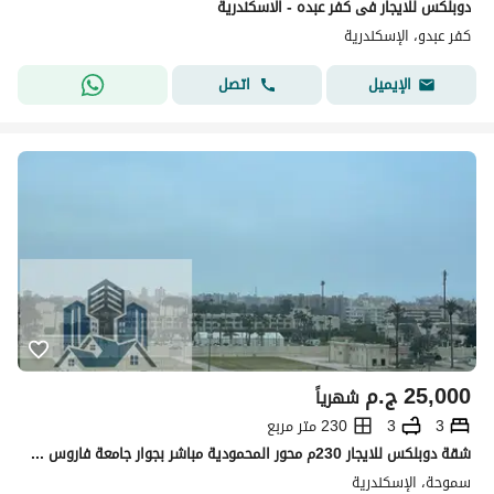
دوبلكس للايجار فى كفر عبده - الاسكندرية
كفر عبدو، الإسكندرية
اتصل
الإيميل
25,000
ج.م
شهرياً
3
3
230 متر مربع
شقة دوبلكس للايجار 230م محور المحمودية مباشر بجوار جامعة فاروس سموحة بدواليب المطبخ فيو مفتوح سوبر لوكس
سموحة، الإسكندرية