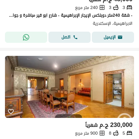
3
3
240 متر مربع
- شقة 240متر دوبلكس الإيجار الإبراهيمية - شارع ابو قير مباشرة و جواد حسني
الابراهيمية، الإسكندرية
اتصل
الإيميل
230,000
ج.م
شهرياً
5
8
900 متر مربع