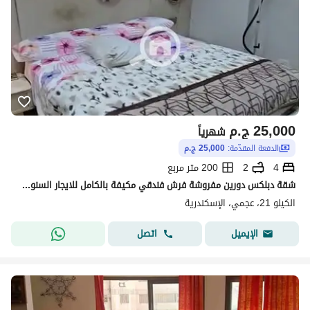
25,000
ج.م
شهرياً
الدفعة المقدّمة:
25,000 ج.م
4
2
200 متر مربع
شقة دبلكس دورين مفروشة فرش فندقي مكيفة بالكامل للايجار السنوي اسره أو عريس أو شركة 4 غرف نوم ريسبشن 3 قطع مطبخ 2 حمام الدور 13 بالاسكندريه العجمي الكيلو21 بشاطئ النخيل بموقع متميز جدا
الكيلو 21، عجمي، الإسكندرية
اتصل
الإيميل