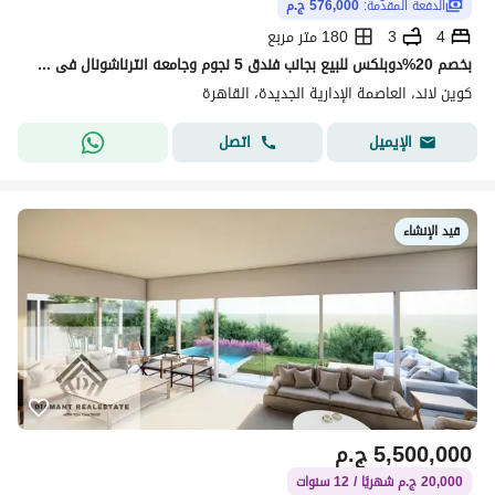
الدفعة المقدّمة:
576,000 ج.م
4
3
180 متر مربع
بخصم 20%دوبلكس للبيع بجانب فندق 5 نجوم وجامعه انترناشونال فى منطقه ال R8 ب العاصمه الاداريه الجديده
كوين لاند، العاصمة الإدارية الجديدة، القاهرة
اتصل
الإيميل
قيد الإنشاء
5,500,000
ج.م
20,000 ج.م شهريًا / 12 سنوات