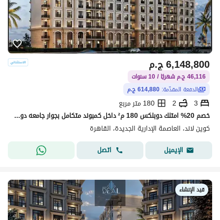
6,148,800
ج.م
46,116 ج.م شهريًا / 10 سنوات
الدفعة المقدّمة:
614,880 ج.م
3
2
180 متر مربع
خصم 20% امتلك دوبلكس 180 م² داخل كمبوند متكامل بجوار جامعه دوليه و فندق خمس نجوم مع Club House مجانًا وتقسيط حتى 10 سنوات فى العاصمه الاداريه
كوين لاند، العاصمة الإدارية الجديدة، القاهرة
اتصل
الإيميل
قيد الإنشاء