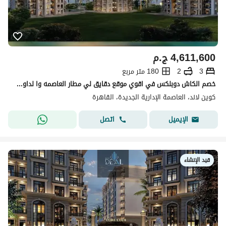
4,611,600
ج.م
3
2
180 متر مربع
خصم الكاش دوبلكس في اقوي موقع دقايق لي مطار العاصمه وا لداون تاون كوين لاند في قلب العاصمه الاداريه
كوين لاند، العاصمة الإدارية الجديدة، القاهرة
اتصل
الإيميل
قيد الإنشاء