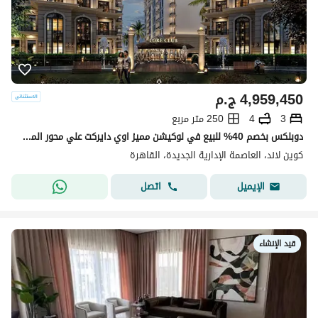
4,959,450
ج.م
3
4
250 متر مربع
دوبلكس بخصم 40% للبيع في لوكيشن مميز اوي دايركت علي محور المطار بجوار الفندق والجامعة الانترناشونال وتاني نمره من النادي في ال R8 بالعاصمة الادارية
كوين لاند، العاصمة الإدارية الجديدة، القاهرة
اتصل
الإيميل
قيد الإنشاء