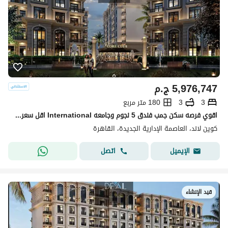
5,976,747
ج.م
3
3
180 متر مربع
اقوي فرصه سكن جمب فندق 5 نجوم وجامعه International اقل سعر واحسن لوكيشن في ال r8
كوين لاند، العاصمة الإدارية الجديدة، القاهرة
اتصل
الإيميل
قيد الإنشاء