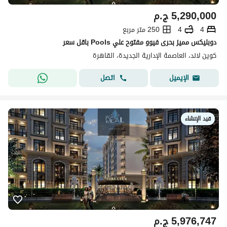
5,290,000
ج.م
4
4
250 متر مربع
دوبليكس مميز بحرى فيوو مفتوح علي Pools باقل سعر
كوين لاند، العاصمة الإدارية الجديدة، القاهرة
اتصل
الإيميل
قيد الإنشاء
5,976,747
ج.م