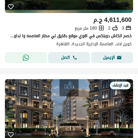
4,611,600
ج.م
3
2
180 متر مربع
خصم الكاش دوبلكس في اقوي موقع دقايق لي مطار العاصمه وا لداون تاون كوين لاند في قلب العاصمه الاداريه
كوين لاند، العاصمة الإدارية الجديدة، القاهرة
اتصل
الإيميل
قيد الإنشاء