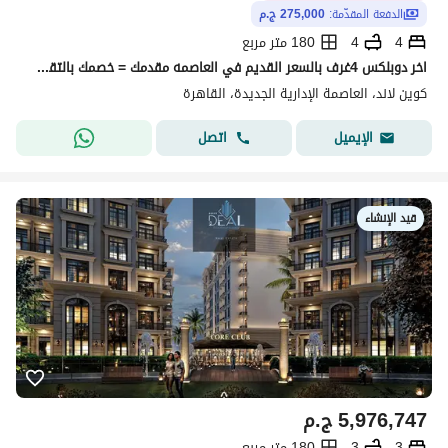
الدفعة المقدّمة:
275,000 ج.م
4
4
180 متر مربع
اخر دوبلكس 4غرف بالسعر القديم في العاصمه مقدمك = خصمك بالتقسيط علي 12سنه بجوار الجامعه البريطانيه وخطوات من اكبر منطقه خدمات بالR8
كوين لاند، العاصمة الإدارية الجديدة، القاهرة
اتصل
الإيميل
قيد الإنشاء
5,976,747
ج.م
3
3
180 متر مربع