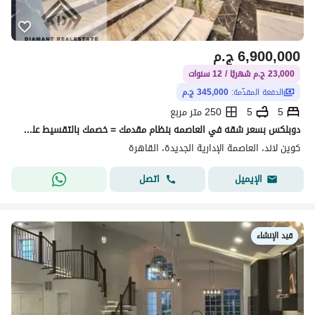
6,900,000
ج.م
23,000 ج.م شهريًا / 12 سنوات
الدفعة المقدّمة:
345,000 ج.م
5
5
250 متر مربع
دوبلكس بسعر شقه في العاصمه بنظام مقدمك = خصمك بالتقسيط علي 12سنه بجوار الجامعه البريطانيه وخطوات من اكبر منطقه خدمات بالR8
كوين لاند، العاصمة الإدارية الجديدة، القاهرة
اتصل
الإيميل
قيد الإنشاء