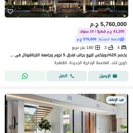
5,760,000
ج.م
43,200 ج.م شهريًا / 10 سنوات
الدفعة المقدّمة:
576,000 ج.م
4
3
180 متر مربع
بخصم 20%دوبلكس للبيع بجانب فندق 5 نجوم وجامعه انترناشونال فى منطقه ال R8 ب العاصمه الاداريه الجديده
كوين لاند، العاصمة الإدارية الجديدة، القاهرة
اتصل
الإيميل
قيد الإنشاء