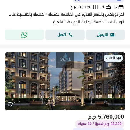
5
4
180 متر مربع
اخر دوبلكس بالسعر القديم في العاصمه مقدمك = خصمك بالتقسيط علي 12سنه بجوار الجامعه البريطانيه وخطوات من اكبر منطقه خدمات بالR8
كوين لاند، العاصمة الإدارية الجديدة، القاهرة
اتصل
الإيميل
قيد الإنشاء
5,760,000
ج.م
43,200 ج.م شهريًا / 10 سنوات