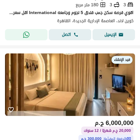
3
3
180 متر مربع
اقوي فرصه سكن جمب فندق 5 نجوم وجامعه International اقل سعر واحسن لوكيشن في ال r8
كوين لاند، العاصمة الإدارية الجديدة، القاهرة
اتصل
الإيميل
قيد الإنشاء
6,000,000
ج.م
20,000 ج.م شهريًا / 12 سنوات
الدفعة المقدّمة:
300,000 ج.م