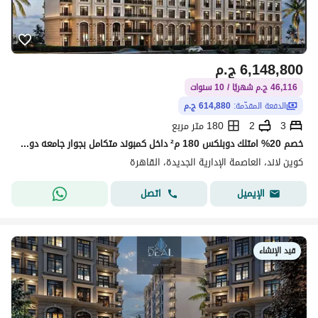
6,148,800
ج.م
46,116 ج.م شهريًا / 10 سنوات
الدفعة المقدّمة:
614,880 ج.م
3
2
180 متر مربع
خصم 20% امتلك دوبلكس 180 م² داخل كمبوند متكامل بجوار جامعه دوليه و فندق خمس نجوم مع Club House مجانًا وتقسيط حتى 10 سنوات فى العاصمه الاداريه
كوين لاند، العاصمة الإدارية الجديدة، القاهرة
اتصل
الإيميل
قيد الإنشاء