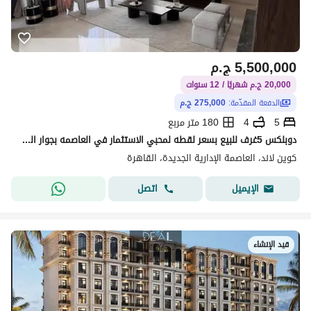
5,500,000
ج.م
20,000 ج.م شهريًا / 12 سنوات
الدفعة المقدّمة:
275,000 ج.م
5
4
180 متر مربع
دوبلكس 5غرف للبيع بسعر لقطه لمحبي الاستثمار في العاصمه بجوار المطار بنظام مقدمك خصمك علي 12سنه اقساط متساويه
كوين لاند، العاصمة الإدارية الجديدة، القاهرة
اتصل
الإيميل
قيد الإنشاء