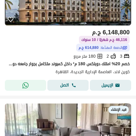
6,148,800
ج.م
46,116 ج.م شهريًا / 10 سنوات
الدفعة المقدّمة:
614,880 ج.م
3
2
180 متر مربع
خصم 20% امتلك دوبلكس 180 م² داخل كمبوند متكامل بجوار جامعه دوليه و فندق خمس نجوم مع Club House مجانًا وتقسيط حتى 10 سنوات فى العاصمه الاداريه
كوين لاند، العاصمة الإدارية الجديدة، القاهرة
اتصل
الإيميل
قيد الإنشاء