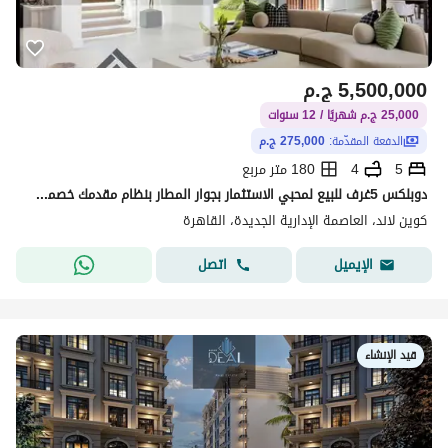
5,500,000
ج.م
25,000 ج.م شهريًا / 12 سنوات
الدفعة المقدّمة:
275,000 ج.م
5
4
180 متر مربع
دوبلكس 5غرف للبيع لمحبي الاستثمار بجوار المطار بنظام مقدمك خصمك علي 12سنه اقساط متساويه
كوين لاند، العاصمة الإدارية الجديدة، القاهرة
اتصل
الإيميل
قيد الإنشاء