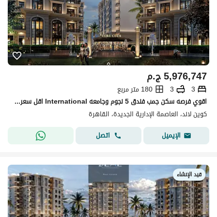
5,976,747
ج.م
3
3
180 متر مربع
اقوي فرصه سكن جمب فندق 5 نجوم وجامعه International اقل سعر واحسن لوكيشن في ال r8
كوين لاند، العاصمة الإدارية الجديدة، القاهرة
اتصل
الإيميل
قيد الإنشاء