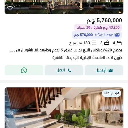
5,760,000
ج.م
43,200 ج.م شهريًا / 10 سنوات
الدفعة المقدّمة:
576,000 ج.م
4
3
180 متر مربع
بخصم 20%دوبلكس للبيع بجانب فندق 5 نجوم وجامعه انترناشونال فى منطقه ال R8 ب العاصمه الاداريه الجديده
كوين لاند، العاصمة الإدارية الجديدة، القاهرة
اتصل
الإيميل
قيد الإنشاء