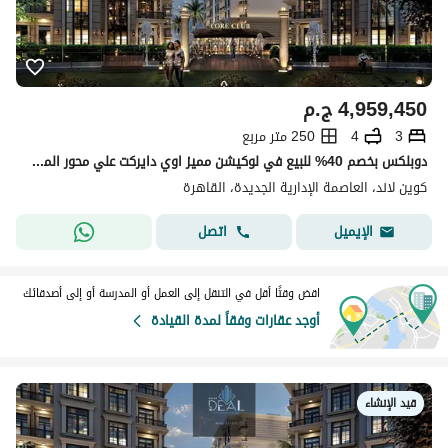
4,959,450
ج.م
3
4
250 متر مربع
دوبلكس بخصم 40% للبيع في لوكيشن مميز اوي دايركت علي محور المطار بجوار الفندق والجامعة الانترناشونال وتاني نمره من النادي في ال R8 بالعاصمة الادارية
كوين لاند، العاصمة الإدارية الجديدة، القاهرة
اتصل
الإيميل
اقض وقتًا أقل في التنقل إلى العمل أو المدرسة أو إلى أصدقائك
أوجد عقارات وفقاً لمدة القيادة
قيد الإنشاء