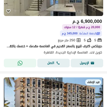
6,900,000
ج.م
20,000 ج.م شهريًا / 12 سنوات
الدفعة المقدّمة:
345,000 ج.م
5
5
250 متر مربع
دوبلكس 5غرف للبيع بالسعر القديم في العاصمه مقدمك = خصمك بالتقسيط علي 12سنه بجوار الجامعه البريطانيه وخطوات من اكبر منطقه خدمات بالR8
كوين لاند، العاصمة الإدارية الجديدة، القاهرة
اتصل
الإيميل
قيد الإنشاء