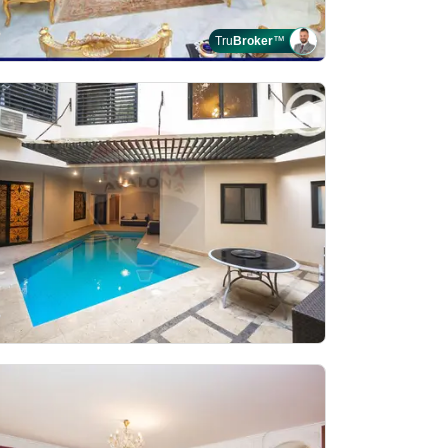
Tru
Broker
™