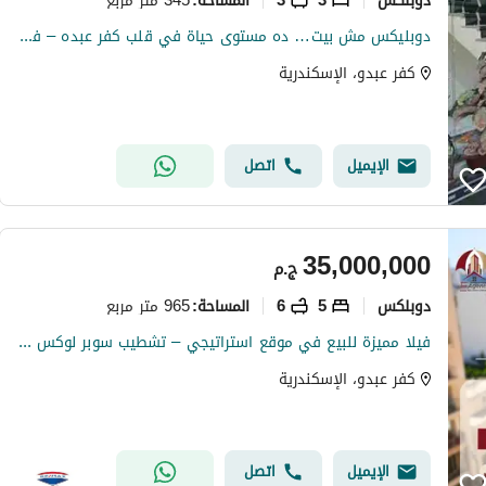
المساحة
:
دوبليكس مش بيت… ده مستوى حياة في قلب كفر عبده – فوق المدينة وفوق العادي مش كل يوم تلاقي دوبليكس بالمواصفات دي الدور العاشر والحادي عشر… مساحة 345 متر من الفخامة والراحة.
كفر عبدو، الإسكندرية
الإيميل
اتصل
35,000,000
ج.م
دوبلكس
5
6
965 متر مربع
المساحة
:
فيلا مميزة للبيع في موقع استراتيجي – تشطيب سوبر لوكس – لقطة!
كفر عبدو، الإسكندرية
الإيميل
اتصل