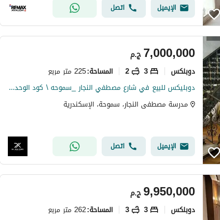
الإيميل
اتصل
7,000,000
ج.م
دوبلكس
3
2
225 متر مربع
المساحة
:
دوبليكس للبيع في شارع مصطفي النجار _سموحه \ كود الوحده : AD01029
مدرسة مصطفى النجار، سموحة، الإسكندرية
الإيميل
اتصل
9,950,000
ج.م
دوبلكس
3
3
262 متر مربع
المساحة
: