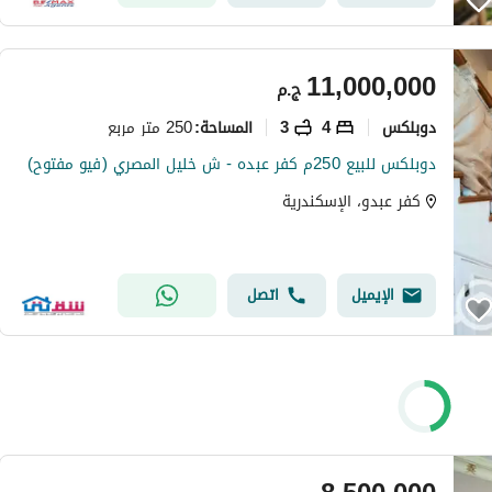
11,000,000
ج.م
دوبلكس
4
3
250 متر مربع
المساحة
:
دوبلكس للبيع 250م كفر عبده - ش خليل المصري (فيو مفتوح)
كفر عبدو، الإسكندرية
الإيميل
اتصل