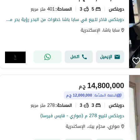
دوبلكس
5
3
401 متر مربع
المساحة
:
دوبلكس فاخر للبيع في سابا باشا خطوات من البحر رؤية بحر مباشرة من كل الغرف
سابا باشا، الإسكندرية
الإيميل
اتصل
14,800,000
ج.م
الدفعة المقدّمة:
12,000,000 ج.م
دوبلكس
3
3
278 متر مربع
المساحة
:
دوبلكس للبيع 278 م (صواري - فايس فيرسا)
صواري، محرّم بيك، الإسكندرية