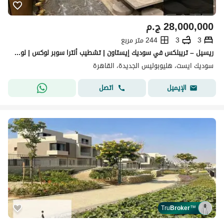
28,000,000
ج.م
3
3
244 متر مربع
ريسيل – تريبلكس في سوديك إيستاون | تشطيب ألترا سوبر لوكس | لوكيشن مميز جدًا | Open View لاندسكيب | مفروش فرش عربي فاخر ومميز
سوديك ايست، هليوبوليس الجديدة، القاهرة
اتصل
الإيميل
Tru
Broker
™