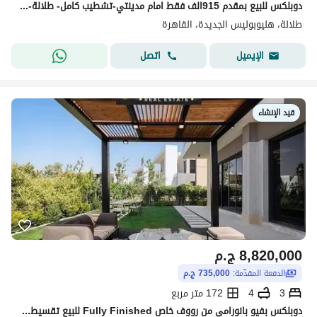
دوبلكس للبيع بمقدم 915الف فقط امام مدينتي-تشطيب كامل- طلالة- نيو هيليوبليس-الشروق
طلالة، هليوبوليس الجديدة، القاهرة
اتصل
الإيميل
قيد الإنشاء
8,820,000
ج.م
الدفعة المقدّمة:
735,000 ج.م
3
4
172 متر مربع
دوبلكس بفيو بانورامي من رووف خاص Fully Finished للبيع تقسيط حتى 15 سنة بجوار سوديك و الجمال بالقرب من الشروق و ماونتن فيو التجمع القاهرة الجديدة