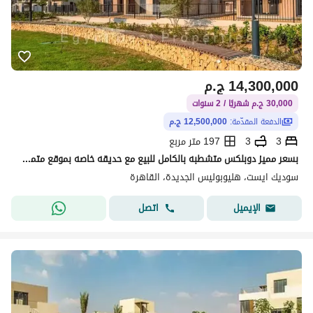
14,300,000
ج.م
30,000 ج.م شهريًا / 2 سنوات
الدفعة المقدّمة:
12,500,000 ج.م
3
3
197 متر مربع
بسعر مميز دوبلكس متشطبه بالكامل للبيع مع حديقه خاصه بموقع متميز في سوديك جاهزه للسكن عرض لفتره محدوده
سوديك ايست، هليوبوليس الجديدة، القاهرة
اتصل
الإيميل