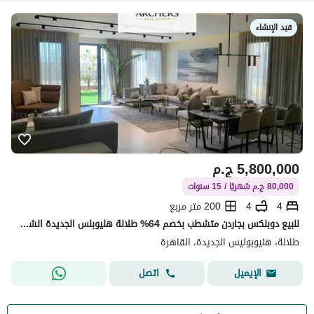
قيد الإنشاء
5,800,000
ج.م
80,000 ج.م شهريًا / 15 سنوات
4
4
200 متر مربع
للبيع دوبلكس بجاردن متشطب بخصم 64% طلالة هليوبلس الجديدة الشروق بجوار مدينتي / Talala New Heliopolis
طلالة، هليوبوليس الجديدة، القاهرة
اتصل
الإيميل