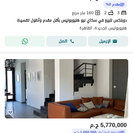
مقدم 0%
3
2
160 متر مربع
دوبلكس للبيع في سكاي نيو هليوبوليس بأقل مقدم وأطول تقسيط
هليوبوليس الجديدة، القاهرة
اتصل
الإيميل
5,770,000
ج.م
الدفعة المقدّمة:
1,600,000 ج.م