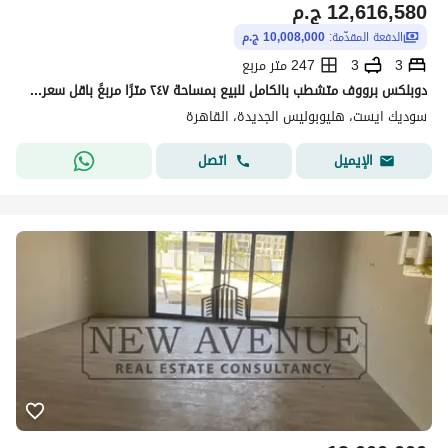
12,616,580
ج.م
الدفعة المقدّمة:
10,008,000 ج.م
3
3
247 متر مربع
دوبلكس برووف متشطب بالكامل للبيع بمساحة ٢٤٧ مترًا مربعً باقل سعر فى السوق استلام فورى فيو لاند سكيب في موقع متميز في سوديك إيست.
سوديك ايست، هليوبوليس الجديدة، القاهرة
اتصل
الإيميل