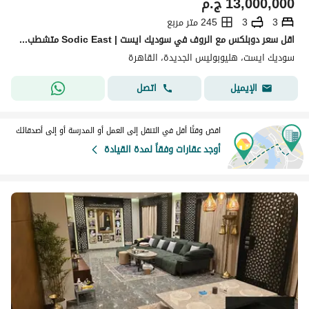
13,000,000
ج.م
3
3
245 متر مربع
اقل سعر دوبلكس مع الروف في سوديك ايست | Sodic East متشطب بالكامل بموقع متميز مباشرةً علي مساحات خضراء
سوديك ايست، هليوبوليس الجديدة، القاهرة
اتصل
الإيميل
اقض وقتًا أقل في التنقل إلى العمل أو المدرسة أو إلى أصدقائك
أوجد عقارات وفقاً لمدة القيادة