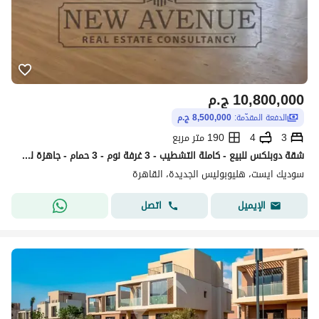
10,800,000
ج.م
الدفعة المقدّمة:
8,500,000 ج.م
3
4
190 متر مربع
شقة دوبلكس للبيع - كاملة التشطيب - 3 غرفة نوم - 3 حمام - جاهزة للاستلام - في سوديك إيست
سوديك ايست، هليوبوليس الجديدة، القاهرة
اتصل
الإيميل