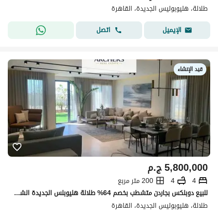
طلالة، هليوبوليس الجديدة، القاهرة
اتصل
الإيميل
قيد الإنشاء
5,800,000
ج.م
4
4
200 متر مربع
للبيع دوبلكس بجاردن متشطب بخصم 64% طلالة هليوبلس الجديدة الشروق بجوار مدينتي / Talala New Heliopolis
طلالة، هليوبوليس الجديدة، القاهرة