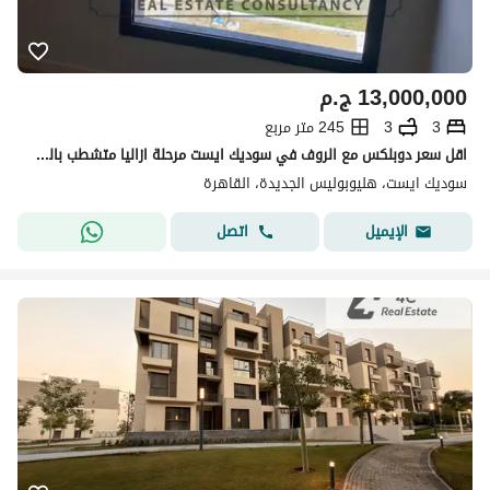
13,000,000
ج.م
3
3
245 متر مربع
اقل سعر دوبلكس مع الروف في سوديك ايست مرحلة ازاليا متشطب بالكامل بموقع متميز مباشرةً علي مساحات خضراء بحري بالكامل
سوديك ايست، هليوبوليس الجديدة، القاهرة
اتصل
الإيميل