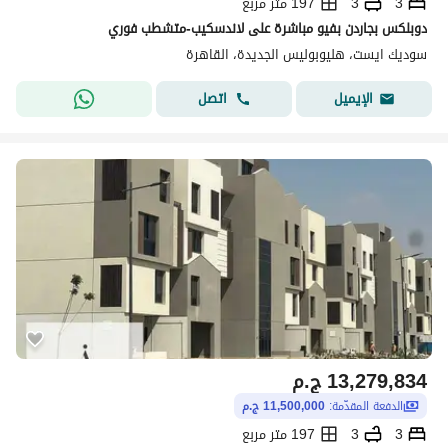
3
3
197 متر مربع
دوبلكس بجاردن بفيو مباشرة على لاندسكيب-متشطب فوري
سوديك ايست، هليوبوليس الجديدة، القاهرة
اتصل
الإيميل
13,279,834
ج.م
الدفعة المقدّمة:
11,500,000 ج.م
3
3
197 متر مربع