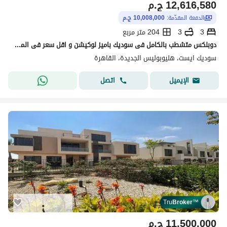
12,616,580
ج.م
الدفعة المقدّمة:
10,008,000 ج.م
3
3
204 متر مربع
دوبلكس متشطب بالكامل فى سوديك باميز لوكيشن و اقل سعر فى المشروع
سوديك ايست، هليوبوليس الجديدة، القاهرة
اتصل
الإيميل
Tru
Broker
™
11,500,000
ج.م