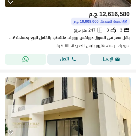
12,616,580
ج.م
الدفعة المقدّمة:
10,008,000 ج.م
3
3
247 متر مربع
باقل سعر فى السوق دوبلكس برووف متشطب بالكامل للبيع بمساحة ٢٤٧ مترًا مربعًا، استلام فورى فيو لاند سكيب في موقع متميز في سوديك إيست.
سوديك ايست، هليوبوليس الجديدة، القاهرة
اتصل
الإيميل