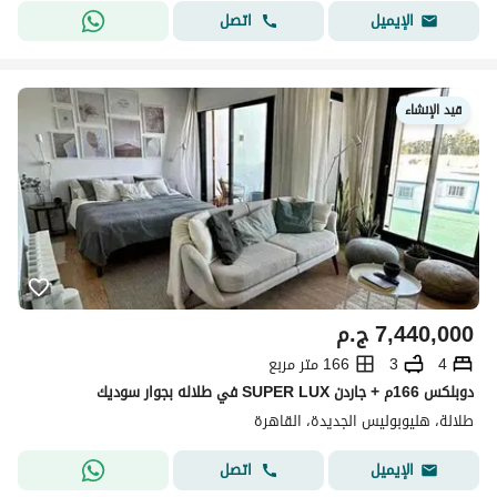
اتصل
الإيميل
قيد الإنشاء
7,440,000
ج.م
4
3
166 متر مربع
دوبلكس 166م + جاردن SUPER LUX في طلاله بجوار سوديك
طلالة، هليوبوليس الجديدة، القاهرة
اتصل
الإيميل