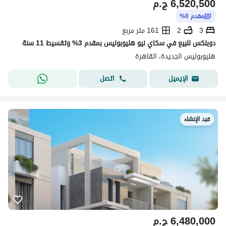
6,520,500
ج.م
مقدم 0%
3
2
161 متر مربع
دوبلكس للبيع في سكاي نيو هليوبوليس بمقدم 3% وتقسيط 11 سنة
هليوبوليس الجديدة، القاهرة
اتصل
الإيميل
قيد الإنشاء
6,480,000
ج.م