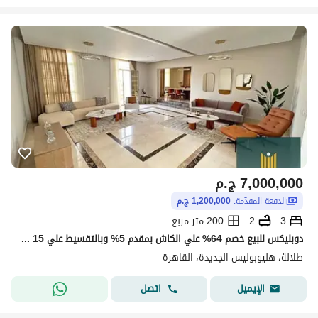
7,000,000
ج.م
الدفعة المقدّمة:
1,200,000 ج.م
3
2
200 متر مربع
دوبليكس للبيع خصم 64% علي الكاش بمقدم 5% وبالتقسيط علي 15 سنين في هليوبوليس الجديدة بجوار سوديك ايست في كمبوند طلاله_ المستقبل سيتي _سراي talala
طلالة، هليوبوليس الجديدة، القاهرة
اتصل
الإيميل