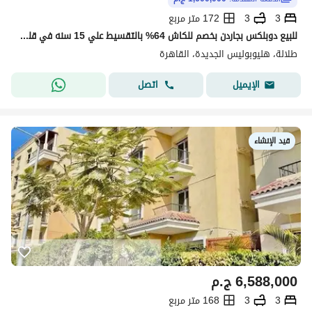
3
3
172 متر مربع
للبيع دوبلكس بجاردن بخصم للكاش 64% بالتقسيط علي 15 سنه في قلب هليوبوليس في طلاله
طلالة، هليوبوليس الجديدة، القاهرة
اتصل
الإيميل
قيد الإنشاء
6,588,000
ج.م
3
3
168 متر مربع