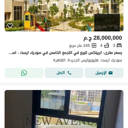
28,000,000
ج.م
3
4
245 متر مربع
بسعر مغرى- تريبلكس للبيع في التجمع الخامس في سوديك ايست - استلام فورى متشطب بالكامل جاهز للسكن - متاح للتنفيذ الفورى
سوديك ايست، هليوبوليس الجديدة، القاهرة
اتصل
الإيميل