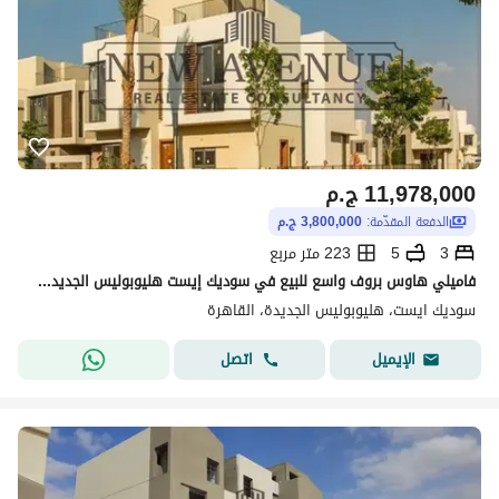
11,978,000
ج.م
الدفعة المقدّمة:
3,800,000 ج.م
3
5
223 متر مربع
فاميلي هاوس بروف واسع للبيع في سوديك إيست هليوبوليس الجديدة استلام ٢٠٢٨ Sodic East New Heliopolis
سوديك ايست، هليوبوليس الجديدة، القاهرة
اتصل
الإيميل