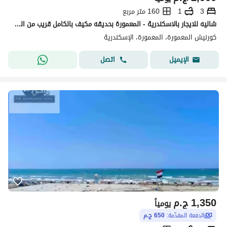
3
1
160 متر مربع
شاليه للايجار بالاسكندرية - المعمورة بحديقه مكيف بالكامل قريب من البحر
كورنيش المعمورة، المعمورة، الإسكندرية
اتصل
الإيميل
1,350
ج.م
يومياً
الدفعة المقدّمة:
650 ج.م