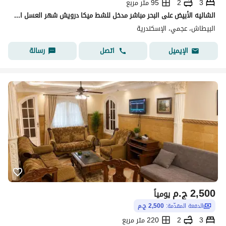
3
2
95 متر مربع
الشاليه الأبيض على البحر مباشر مدخل للشط ميكا درويش شهر العسل البيطاش العجمي الإسكندرية
البيطاش، عجمي، الإسكندرية
اتصل
رسالة
الإيميل
2,500
ج.م
يومياً
الدفعة المقدّمة:
2,500 ج.م
3
2
220 متر مربع