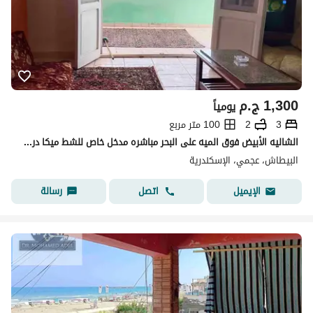
1,300
ج.م
يومياً
3
2
100 متر مربع
الشاليه الأبيض فوق الميه على البحر مباشره مدخل خاص للشط ميكا درويش شهر العسل البيطاش العجمي الإسكندرية
البيطاش، عجمي، الإسكندرية
اتصل
رسالة
الإيميل