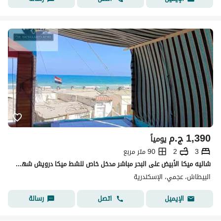
1,390
ج.م
يومياً
3
2
90 متر مربع
شاليه ميكا الأبيض على البحر مباشر مدخل خاص للشط ميكا درويش شهر العسل البيطاش العجمي الإسكندرية
البيطاش، عجمي، الإسكندرية
اتصل
رسالة
الإيميل