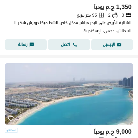
1,350
ج.م
يومياً
3
2
95 متر مربع
الشاليه الأبيض على البحر مباشر مدخل خاص للشط ميكا درويش شهر العسل البيطاش العجمي الإسكندرية
البيطاش، عجمي، الإسكندرية
اتصل
رسالة
الإيميل
9,000
ج.م
يومياً