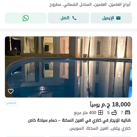
أبراج العلمين، العلمين، الساحل الشمالي، مطروح
اتصل
الإيميل
18,000
ج.م
يومياً
7
5
400 متر مربع
شاليه للإيجار في كناري في العين السخنة – حمام سباحة خاص
كناري بيتش، العين السخنة، السويس