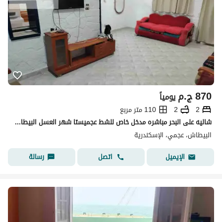
870
ج.م
يومياً
2
2
110 متر مربع
شاليه على البحر مباشره مدخل خاص للشط عجميستا شهر العسل البيطاش العجمي الإسكندرية
البيطاش، عجمي، الإسكندرية
اتصل
رسالة
الإيميل