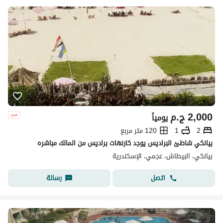
2,000
ج.م
يومياً
2
1
120 متر مربع
بيانكي شاطئ البراديس يوجد كارنهات براديس من المالك مباشره
بيانكي، البيطاش، عجمي، الإسكندرية
اتصل
رسالة