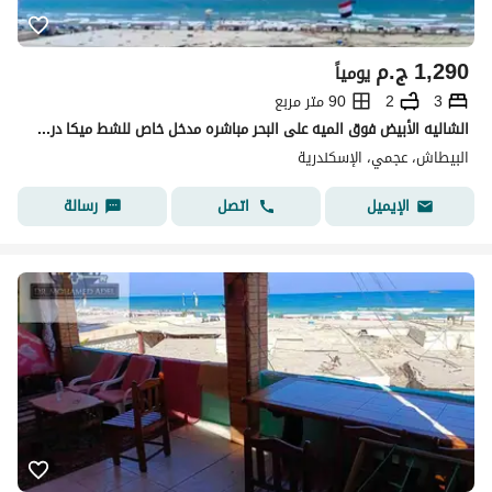
1,290
ج.م
يومياً
3
2
90 متر مربع
الشاليه الأبيض فوق الميه على البحر مباشره مدخل خاص للشط ميكا درويش شهر العسل البيطاش العجمي الإسكندرية
البيطاش، عجمي، الإسكندرية
اتصل
رسالة
الإيميل