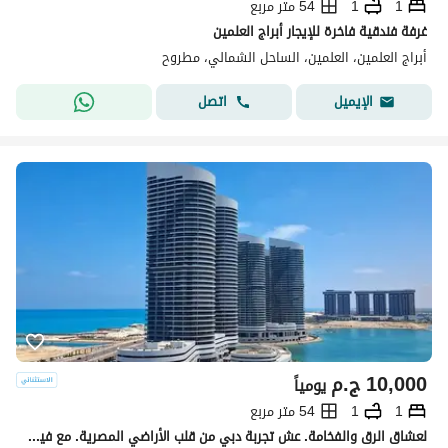
1
1
54 متر مربع
غرفة فندقية فاخرة للإيجار أبراج العلمين
أبراج العلمين، العلمين، الساحل الشمالي، مطروح
اتصل
الإيميل
10,000
ج.م
يومياً
1
1
54 متر مربع
لعشاق الرق والفخامة. عش تجربة دبي من قلب الأراضي المصرية. مع فيو خرافي للبحر والبحيرات. استمتع بتجربة مصيفية لا تنسي طوال العمر. في برج The Gate أميز أبراج العلمين الجديدة. الدور الثامن. غرفة فندقية فاخرة ذت إطلالة ساحرة لا تقاوم. جميع محتويات الشاليه من