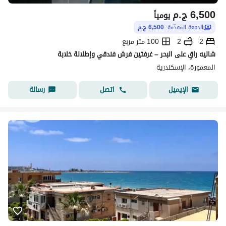
6,500
ج.م
يومياً
الدفعة المقدّمة:
6,500 ج.م
2
2
100 متر مربع
شاليه راقٍ على البحر – غرفتين فرش فندقي وإطلالة خلابة
المعمورة، الإسكندرية
اتصل
رسالة
الإيميل