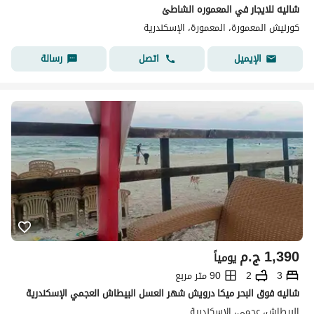
شاليه للايجار في المعموره الشاطئ
كورنيش المعمورة، المعمورة، الإسكندرية
اتصل
رسالة
الإيميل
1,390
ج.م
يومياً
3
2
90 متر مربع
شاليه فوق البحر ميكا درويش شهر العسل البيطاش العجمي الإسكندرية
البيطاش، عجمي، الإسكندرية