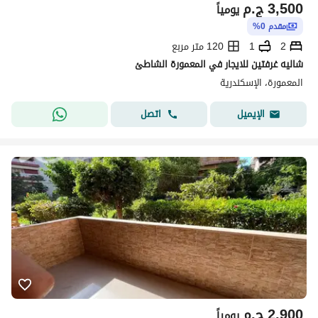
3,500
ج.م
يومياً
مقدم 0%
2
1
120 متر مربع
شاليه غرفتين للايجار في المعمورة الشاطئ
المعمورة، الإسكندرية
اتصل
الإيميل
2,900
ج.م
يومياً