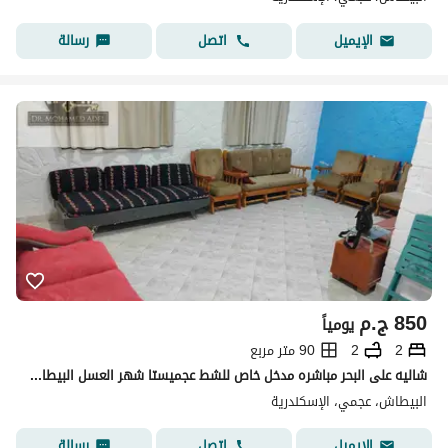
اتصل
رسالة
الإيميل
850
ج.م
يومياً
2
2
90 متر مربع
شاليه على البحر مباشره مدخل خاص للشط عجميستا شهر العسل البيطاش العجمي الإسكندرية
البيطاش، عجمي، الإسكندرية
اتصل
رسالة
الإيميل