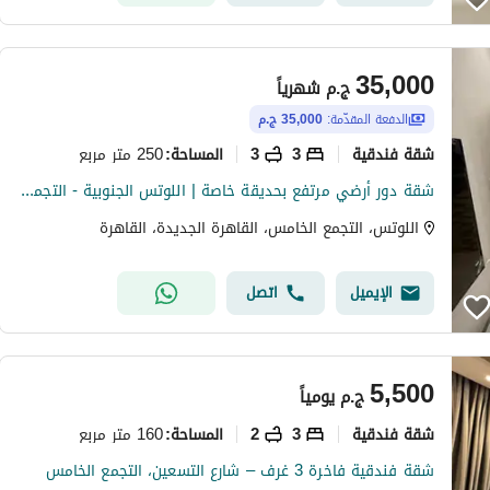
35,000
ج.م
شهرياً
الدفعة المقدّمة:
35,000 ج.م
شقة فندقية
3
3
250 متر مربع
المساحة
:
شقة دور أرضي مرتفع بحديقة خاصة | اللوتس الجنوبية - التجمع الخامس *Ground Floor Apartment with Private Garden | South Lotus - Fifth Settlement* دور أرضي مرتفع - مدخلين منفصلين: مدخل خاص من الحديقة + مدخل العمارة 3 غرف نوم: كلهم ماستر بحمام خاص ري
اللوتس، التجمع الخامس، القاهرة الجديدة، القاهرة
الإيميل
اتصل
5,500
ج.م
يومياً
شقة فندقية
3
2
160 متر مربع
المساحة
:
شقة فندقية فاخرة 3 غرف – شارع التسعين، التجمع الخامس