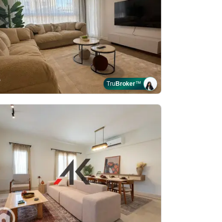
Tru
Broker
™