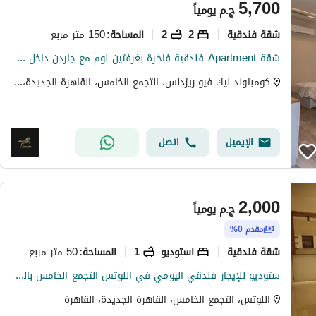
5,700
ج.م
يومياً
شقة فندقية
2
2
150 متر مربع
المساحة
:
شقة Apartment فندقية فاخرة بغرفتين نوم مع جاردن داخل كمبوند Compound ليك فيو Lake View Compound – التجمع الخامس Fifth Settlement| خدمات فندقية شاملة
كومباوند ليك فيو ريزدنس، التجمع الخامس، القاهرة الجديدة، القاهرة
الإيميل
اتصل
2,000
ج.م
يومياً
مقدم 0%
شقة فندقية
استوديو
1
50 متر مربع
المساحة
:
ستوديو للإيجار فندقي اليومي في اللوتس التجمع الخامس بالقرب ميفيدا وسوديك
اللوتس، التجمع الخامس، القاهرة الجديدة، القاهرة