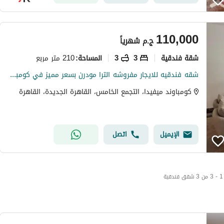
110,000
ج.م
شهرياً
شقة فندقية
3
3
210 متر مربع
المساحة
:
شقه فندقيه للايجار مفروشه الترا مودرن بسعر مميز في كومبوند ميفيدا اول سكن
كومباوند ميفيدا، التجمع الخامس، القاهرة الجديدة، القاهرة
الإيميل
اتصل
1 - 3 من 3 شقق فندقية