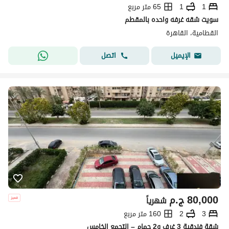
1
1
65 متر مربع
سويت شقه غرفه واحده بالمقطم
القطامية، القاهرة
اتصل
الإيميل
80,000
ج.م
شهرياً
3
2
160 متر مربع
شقة فندقية 3 غرف و2 حمام – التجمع الخامس