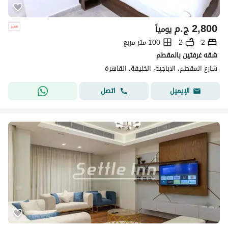
2,800
ج.م
يومياً
2
2
100 متر مربع
شقه غرفتين بالمقطم
شارع المقطم، الاباجية، الخليفة، القاهرة
اتصل
الإيميل