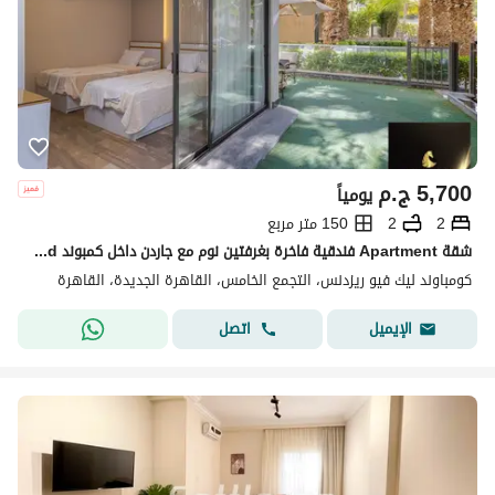
5,700
ج.م
يومياً
2
2
150 متر مربع
شقة Apartment فندقية فاخرة بغرفتين نوم مع جاردن داخل كمبوند Compound ليك فيو Lake View Compound – التجمع الخامس Fifth Settlement| خدمات فندقية شاملة
كومباوند ليك فيو ريزدنس، التجمع الخامس، القاهرة الجديدة، القاهرة
اتصل
الإيميل