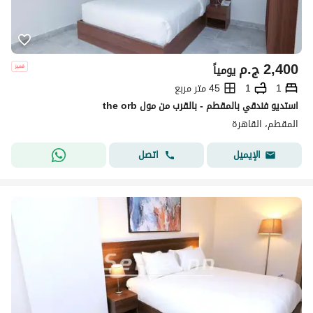
2,400
ج.م
يومياً
1
1
45 متر مربع
استديو فندقي بالمقطم - بالقرب من مول the orb
المقطم، القاهرة
اتصل
الإيميل