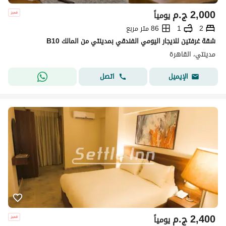
2,000
ج.م
يومياً
2
1
86 متر مربع
شقة غرفتين للايجار اليومي الفندقي بمدينتي من المالك B10
مدينتي، القاهرة
اتصل
الإيميل
2,400
ج.م
يومياً