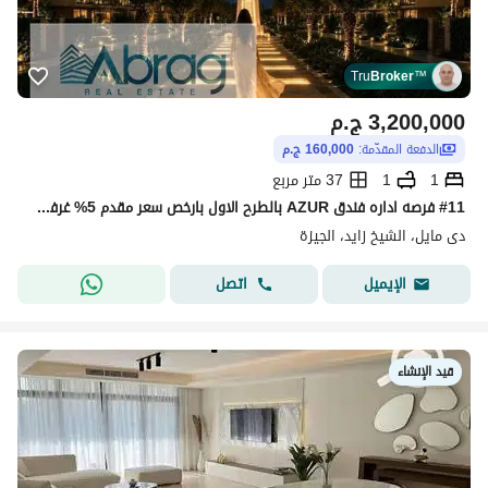
Tru
Broker
™
3,200,000
ج.م
الدفعة المقدّمة:
160,000 ج.م
1
1
37 متر مربع
#11 فرصه اداره فندق AZUR بالطرح الاول بارخص سعر مقدم 5% غرفه فندقيه للبيع تقسيط 10 سنوات زايد D MAIL
دى مايل، الشيخ زايد، الجيزة
اتصل
الإيميل
قيد الإنشاء