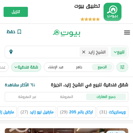
تطبيق بيوت
تنزيل
حفظ
الشيخ زايد
للبيع
شقة فندقية
عدد
الجميع
جاهز
قيد الإنشاء
شقق فندقية للبيع في الشيخ زايد، الجيزة
الأكثر مشاهدة
جميع العقارات
المفروشة
غير المفروشة
ويستريكت
(
31
)
اركان بالم 205
(
29
)
مارفيل نيو زايد
(
27
)
مارفيل زا