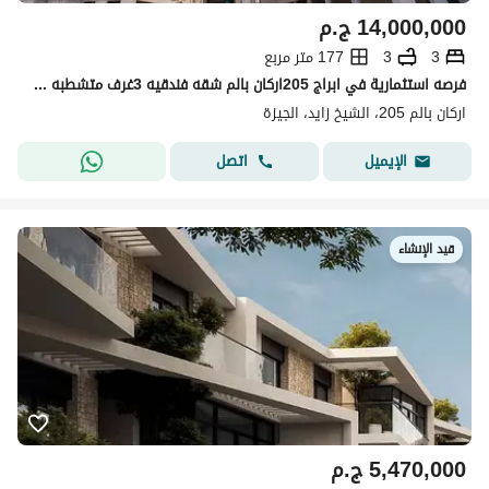
14,000,000
ج.م
3
3
177 متر مربع
فرصه استثمارية في ابراج 205اركان بالم شقه فندقيه 3غرف متشطبه في الشيخ زايد بخدمات فندق كراون بلازا
اركان بالم 205، الشيخ زايد، الجيزة
اتصل
الإيميل
قيد الإنشاء
5,470,000
ج.م