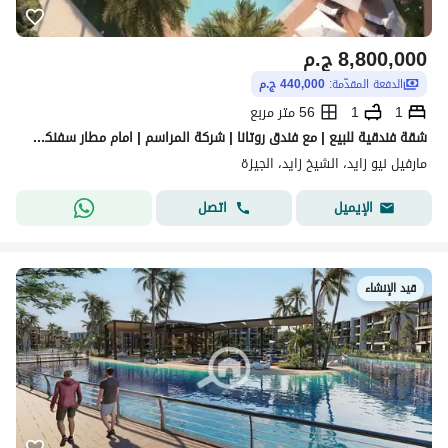
8,800,000
ج.م
الدفعة المقدّمة:
440,000 ج.م
1
1
56 متر مربع
شقة فندقية للبيع | مع فندق روتانا | شركة المراسم | امام مطار سفنكس | قريب من المتحف المصري | الاهرامات | باعلي عائد ايجاري
مارفيل نيو زايد، الشيخ زايد، الجيزة
اتصل
الإيميل
قيد الإنشاء