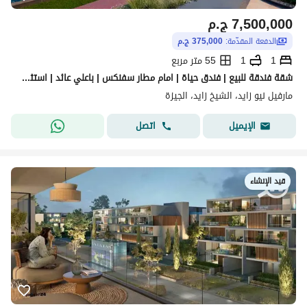
7,500,000
ج.م
الدفعة المقدّمة:
375,000 ج.م
1
1
55 متر مربع
شقة فندقة للبيع | فندق حياة | امام مطار سفنكس | باعلي عائد | استثمار | نيو جيزة | متشطبة بالكامل | المتحف المصري الكبير | الاهرامات
مارفيل نيو زايد، الشيخ زايد، الجيزة
اتصل
الإيميل
قيد الإنشاء