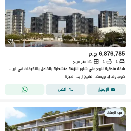
6,876,785
ج.م
1
1
81 متر مربع
شقة فندقية للبيع علي شارع النزهة متشطبة بالكامل بالتكيفات في ابراج زيد الشيخ زايد من اورا
كومباوند زد ويست، الشيخ زايد، الجيزة
اتصل
الإيميل
قيد الإنشاء