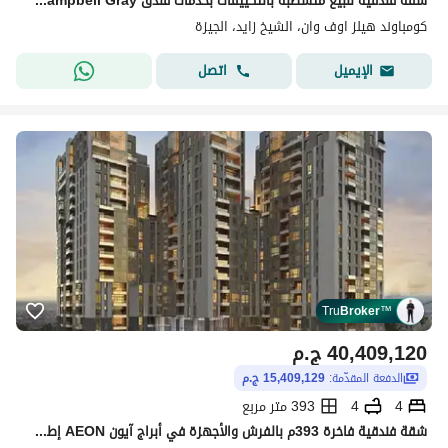
شقه فندقيه للبيع متشطبه بالتكييقات بخدمات فندق Campbell Gray في زايد الجديده امام مطار سفنكس مباشرة
كومباوند هيلز اوف وان، الشيخ زايد، الجيزة
اتصل
الإيميل
Tru
Broker
™
40,409,120
ج.م
الدفعة المقدّمة:
15,409,129 ج.م
4
4
393 متر مربع
شقة فندقية فاخرة 393م بالفرش والأجهزة في أبراج آيون AEON إطلالة بانورامية