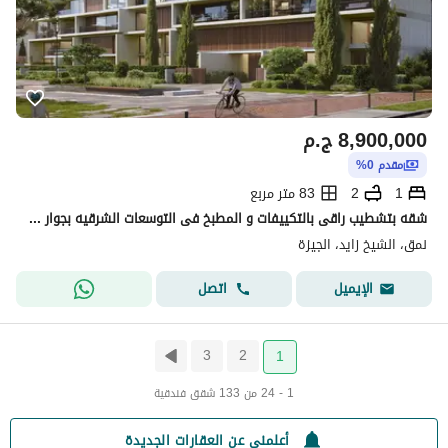
8,900,000
ج.م
مقدم 0%
1
2
83 متر مربع
شقه بتشطيب راقى بالتكييفات و المطبخ فى التوسعات الشرقيه بجوار فندق ماريوت و بالم باركس
نمق، الشيخ زايد، الجيزة
اتصل
الإيميل
3
2
1
1 - 24 من 133 شقق فندقية
أعلمني عن العقارات الجديدة