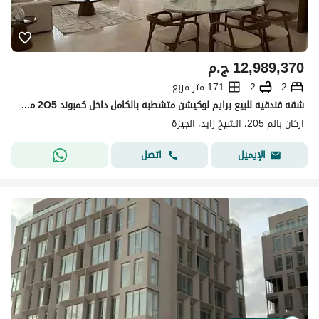
12,989,370
ج.م
2
2
171 متر مربع
شقه فندقيه للبيع برايم لوكيشن متشطبه بالكامل داخل كمبوند 2O5 من اركان بالم الشيخ زايد
اركان بالم 205، الشيخ زايد، الجيزة
اتصل
الإيميل