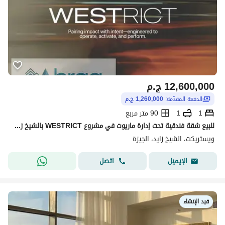
12,600,000
ج.م
الدفعة المقدّمة:
1,260,000 ج.م
1
1
90 متر مربع
للبيع شقة فندقية تحت إدارة ماريوت في مشروع WESTRICT بالشيخ زايد فرصة استثمارية قوية بسعر اللونش
ويستريكت، الشيخ زايد، الجيزة
اتصل
الإيميل
قيد الإنشاء