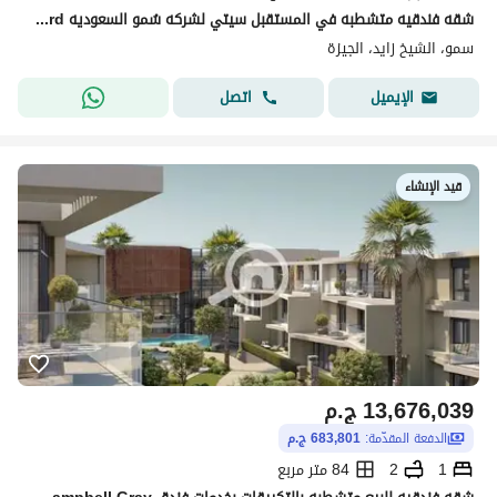
شقه فندقيه متشطبه في المستقبل سيتي لشركه سُمو السعوديه hotel apartment by somou boulevard
سمو، الشيخ زايد، الجيزة
اتصل
الإيميل
قيد الإنشاء
13,676,039
ج.م
الدفعة المقدّمة:
683,801 ج.م
1
2
84 متر مربع