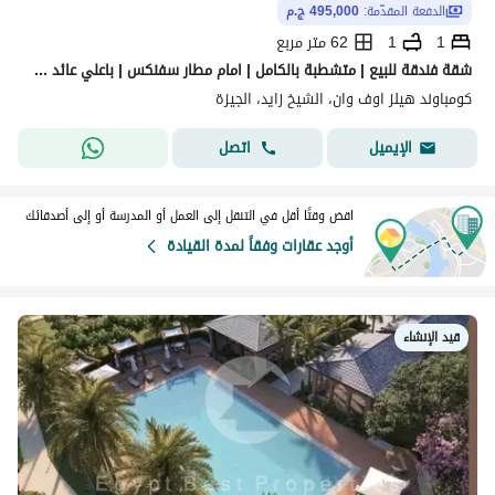
الدفعة المقدّمة:
495,000 ج.م
1
1
62 متر مربع
شقة فندقة للبيع | متشطبة بالكامل | امام مطار سفنكس | باعلي عائد | استثمار | نيو زايد | المتحف المصري الكبير | الاهرامات | كامبل جراي
كومباوند هيلز اوف وان، الشيخ زايد، الجيزة
اتصل
الإيميل
اقض وقتًا أقل في التنقل إلى العمل أو المدرسة أو إلى أصدقائك
أوجد عقارات وفقاً لمدة القيادة
قيد الإنشاء