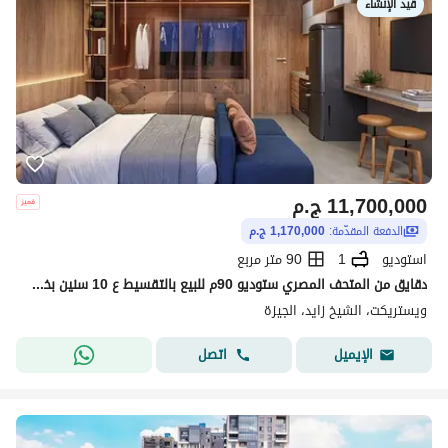
قيد الإنشاء
11,700,000
ج.م
الدفعة المقدّمة:
1,170,000 ج.م
استوديو
1
90 متر مربع
دقايق من المتحف المصري ستوديو 90م للبيع بالتقسيط ع 10 سنين بخدمات فندقيه بالكامل متشطب سوبر لوكس بأرخص سعر عرض لقطه
ويستريكت، الشيخ زايد، الجيزة
اتصل
الإيميل