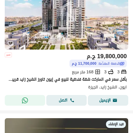
19,800,000
ج.م
الدفعة المقدّمة:
11,700,000 ج.م
3
3
168 متر مربع
بأقل سعر في الماركت شقة فندقية للبيع في إيون تاورز الشيخ زايد قريبة من المطار
ايون، الشيخ زايد، الجيزة
اتصل
الإيميل
قيد الإنشاء