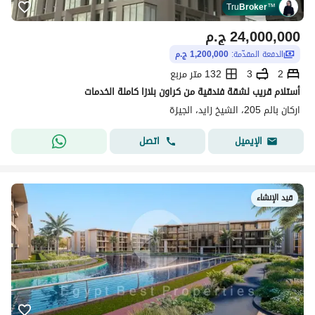
Tru
Broker
™
24,000,000
ج.م
الدفعة المقدّمة:
1,200,000 ج.م
2
3
132 متر مربع
أستلام قريب لشقة فندقية من كراون بلازا كاملة الخدمات
اركان بالم 205، الشيخ زايد، الجيزة
اتصل
الإيميل
قيد الإنشاء