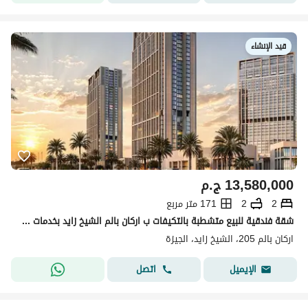
قيد الإنشاء
13,580,000
ج.م
2
2
171 متر مربع
شقة فندقية للبيع متشطبة بالتكيفات ب اركان بالم الشيخ زايد بخدمات فندق كراون بلازا بكمبوند 205
اركان بالم 205، الشيخ زايد، الجيزة
اتصل
الإيميل