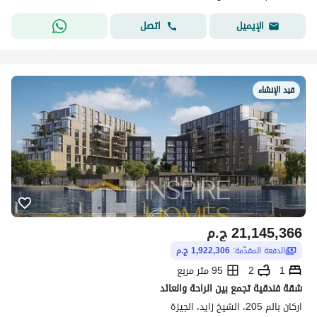
اتصل
الإيميل
قيد الإنشاء
21,145,366
ج.م
الدفعة المقدّمة:
1,922,306 ج.م
1
2
95 متر مربع
شقة فندقية تجمع بين الراحة والعائد
اركان بالم 205، الشيخ زايد، الجيزة