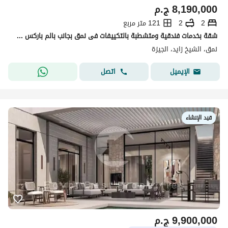
8,190,000
ج.م
2
2
121 متر مربع
شقة بخدمات فندقية ومتشطبة بالتكييفات فى نمق بجانب بالم باركس وسوان ليك ويست Nmq Melee
نمق، الشيخ زايد، الجيزة
اتصل
الإيميل
قيد الإنشاء
9,900,000
ج.م