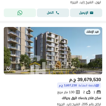
ايون، الشيخ زايد، الجيزة
اتصل
الإيميل
قيد الإنشاء
39,679,530
ج.م
الدفعة المقدّمة:
3,607,230 ج.م
1
2
130 متر مربع
سكن فاخر بخدمات تليق بحياتك
اركان بالم 205، الشيخ زايد، الجيزة