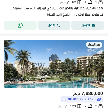
1
1
62 متر مربع
شقه فندقيه متشطبه بالتكييفات للبيع في نيو زايد امام مطار سفينكس الدولي كمبوند هيلز اوف وان
كومباوند هيلز اوف وان، الشيخ زايد، الجيزة
اتصل
الإيميل
قيد الإنشاء
7,680,000
ج.م
الدفعة المقدّمة:
384,000 ج.م
2
2
129 متر مربع