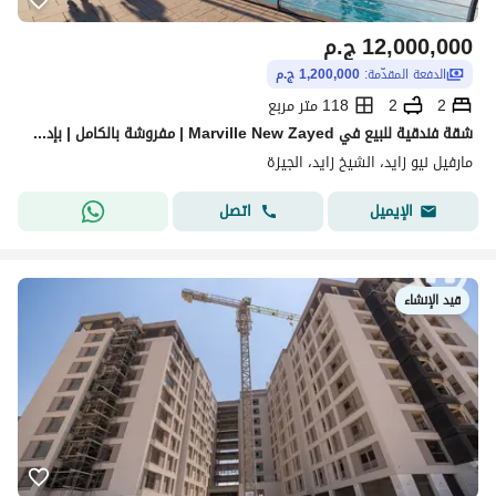
12,000,000
ج.م
الدفعة المقدّمة:
1,200,000 ج.م
2
2
118 متر مربع
شقة فندقية للبيع في Marville New Zayed | مفروشة بالكامل | بإدارة Rotana العالمية
مارفيل نيو زايد، الشيخ زايد، الجيزة
اتصل
الإيميل
قيد الإنشاء