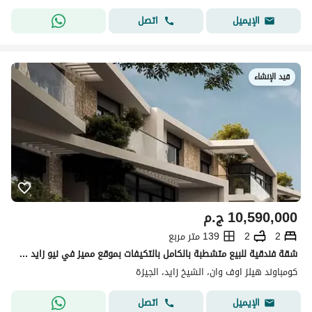
اتصل
الإيميل
قيد الإنشاء
10,590,000
ج.م
2
2
139 متر مربع
شقة فندقية للبيع متشطبة بالكامل بالتكيفات بموقع مميز في نيو زايد بكمبوند Hills o one
كومباوند هيلز اوف وان، الشيخ زايد، الجيزة
اتصل
الإيميل