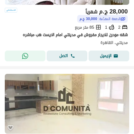
28,000
ج.م
شهرياً
الدفعة المقدّمة:
30,000 ج.م
2
1
85 متر مربع
شقه مودرن للايجار مفروش في مدينتي امام الايست هب مباشره
مدينتي، القاهرة
اتصل
الإيميل