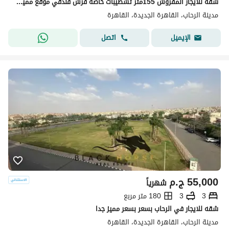
شقه للايجار المفروش 155متر تشطيبات خاصه فرش فندقي موقع مميز جدا في مدينه الرحاب التجمع الاول القاهره الجديده_Rehab City, First Settlement, New Cairo.
مدينة الرحاب، القاهرة الجديدة، القاهرة
اتصل
الإيميل
55,000
ج.م
شهرياً
3
3
180 متر مربع
شقه للايجار في الرحاب بسعر بسعر مميز جدا
مدينة الرحاب، القاهرة الجديدة، القاهرة