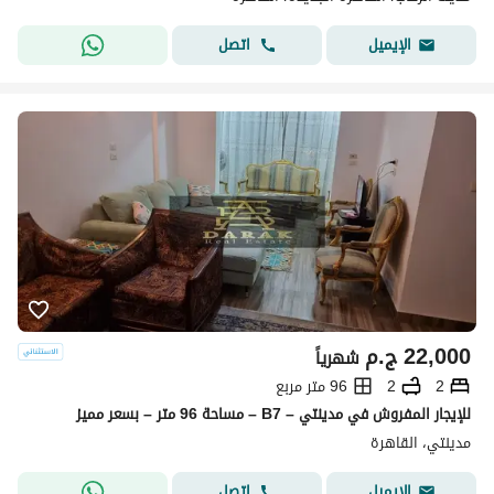
اتصل
الإيميل
22,000
ج.م
شهرياً
2
2
96 متر مربع
للإيجار المفروش في مدينتي – B7 – مساحة 96 متر – بسعر مميز
مدينتي، القاهرة
اتصل
الإيميل