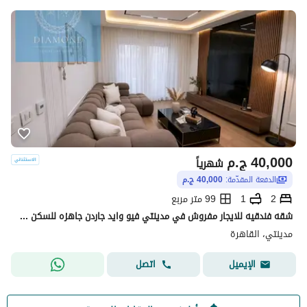
40,000
ج.م
شهرياً
الدفعة المقدّمة:
40,000 ج.م
2
1
99 متر مربع
شقه فندقيه للايجار مفروش في مدينتي فيو وايد جاردن جاهزه للسكن فورا
مدينتي، القاهرة
اتصل
الإيميل