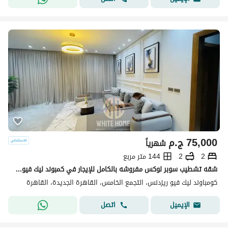
75,000
ج.م
شهرياً
2
2
144 متر مربع
شقه تشطيب سوبر لوكس مفروشه بالكامل للإيجار في كمبوند ليك فيو ريزيدنس في قلب القاهرة الجديدة قريب من البحيرات و المول و المطاعم و ميفيدا وسوديك فيليت .
كومباوند ليك فيو ريزدنس، التجمع الخامس، القاهرة الجديدة، القاهرة
اتصل
الإيميل