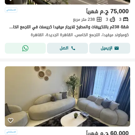
75,000
ج.م
شهرياً
3
3
238 متر مربع
شقة 238م بالتكييفات والمطبخ للايجار ميفيدا كريسنت في التجمع الخامس Mivida
كومباوند ميفيدا، التجمع الخامس، القاهرة الجديدة، القاهرة
اتصل
الإيميل
60,000
ج.م
شهرياً