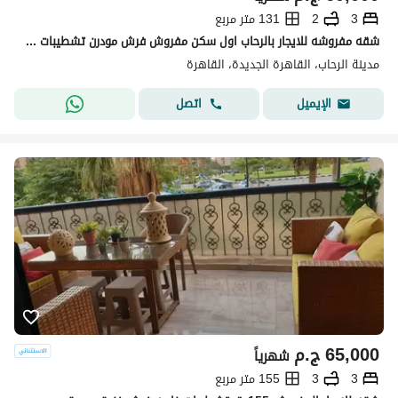
3
2
131 متر مربع
شقه مفروشه للايجار بالرحاب اول سكن مفروش فرش مودرن تشطيبات خاصه بالكامل 3نوم مدد طويله ومدد قصيره مطبخ امريكان كيتشن تكييفات كامله اجهزه كامله
مدينة الرحاب، القاهرة الجديدة، القاهرة
اتصل
الإيميل
65,000
ج.م
شهرياً
3
3
155 متر مربع