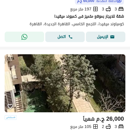
الدفعة المقدّمة:
60,000 ج.م
3
3
197 متر مربع
شقة للايجار بموقع متميز فى كمبوند ميڤيدا
كومباوند ميفيدا، التجمع الخامس، القاهرة الجديدة، القاهرة
اتصل
الإيميل
26,000
ج.م
شهرياً
3
2
105 متر مربع