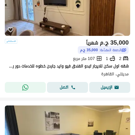
35,000
ج.م
شهرياً
الدفعة المقدّمة:
35,000 ج.م
2
1
107 متر مربع
شقه اول سكن للايجار تبدو الفندق فيو وايد جاردن خطوه للخدمات دور رابع بحري تشطيب خاص خدمه نضافه طوال مده الايجار
مدينتي، القاهرة
اتصل
الإيميل