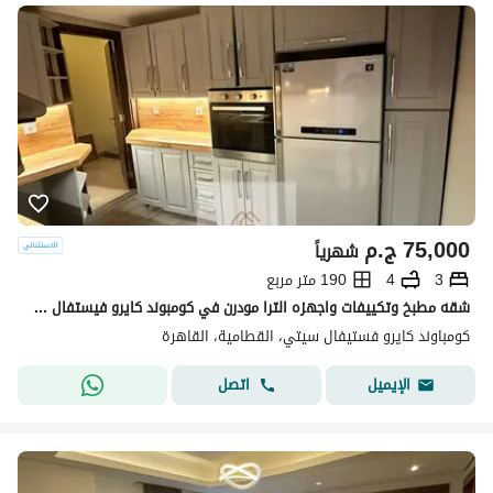
75,000
ج.م
شهرياً
3
4
190 متر مربع
شقه مطبخ وتكييفات واجهزه الترا مودرن في كومبوند كايرو فيستفال بسعر مميز للايجار
كومباوند كايرو فستيفال سيتي، القطامية، القاهرة
اتصل
الإيميل