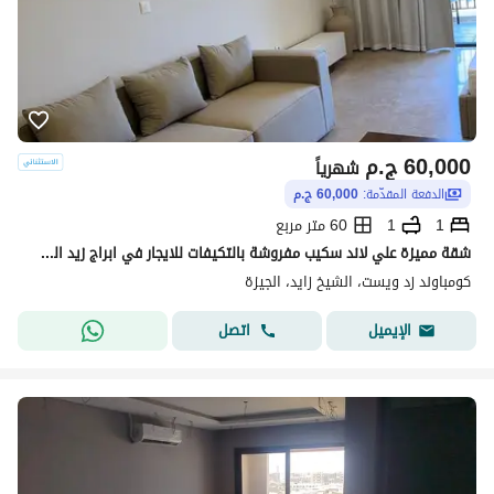
60,000
ج.م
شهرياً
الدفعة المقدّمة:
60,000 ج.م
1
1
60 متر مربع
شقة مميزة علي لاند سكيب مفروشة بالتكيفات للايجار في ابراج زيد الشيخ زايد
كومباوند زد ويست، الشيخ زايد، الجيزة
اتصل
الإيميل