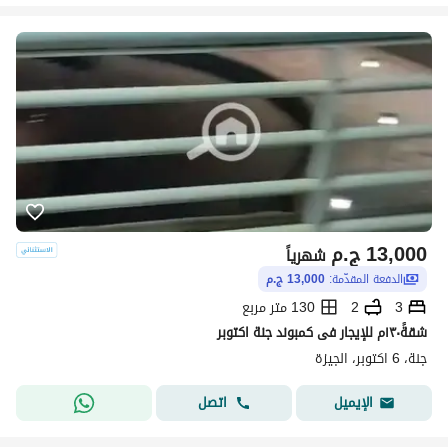
13,000
ج.م
شهرياً
الدفعة المقدّمة:
13,000 ج.م
3
2
130 متر مربع
شقةً١٣٠م للإيجار فى كمبوند جنة اكتوبر
جنة، 6 اكتوبر، الجيزة
اتصل
الإيميل