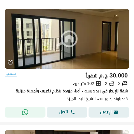
30,000
ج.م
شهرياً
2
2
102 متر مربع
شقة للإيجار في زيد ويست - أورا، مزودة بنظام تكييف وأجهزة منزلية.
كومباوند زد ويست، الشيخ زايد، الجيزة
اتصل
الإيميل