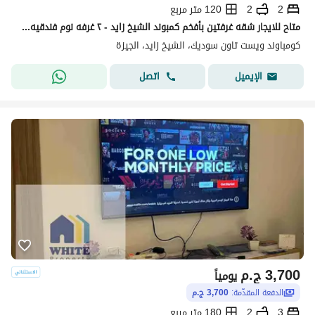
2
2
120 متر مربع
متاح للايجار شقه غرفتين بأفخم كمبوند الشيخ زايد - ٢ غرفه نوم فندقيه مكيفه
كومباوند ويست تاون سوديك، الشيخ زايد، الجيزة
اتصل
الإيميل
3,700
ج.م
يومياً
الدفعة المقدّمة:
3,700 ج.م
3
2
180 متر مربع