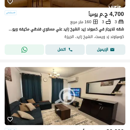
4,700
ج.م
يومياً
3
3
160 متر مربع
شقه للايجار في كمبوند زيد الشيخ زايد علي مستوي فندقي مكيفه ويوجد انترنت وفريق اوبريشن للمساعده في اي وقت هاوس كيبينج متوفر دايما
كومباوند زد ويست، الشيخ زايد، الجيزة
اتصل
الإيميل