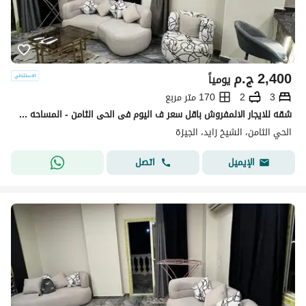
2,400
ج.م
يومياً
3
2
170 متر مربع
شقه للايجار الالمفروش باقل سعر ف اليوم فى الحى الثامن - المساحه 170م - الشيخ زايد Al Sheikh Zayed
الحي الثامن، الشيخ زايد، الجيزة
اتصل
الإيميل