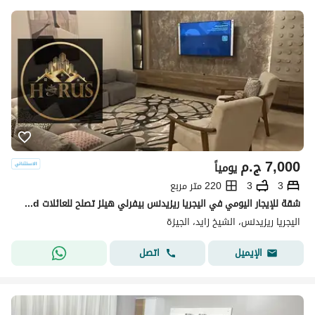
7,000
ج.م
يومياً
3
3
220 متر مربع
شقة للإيجار اليومي في اليجريا ريزيدنس بيفرلي هيلز تصلح للعائلات elshikh zayed
اليجريا ريزيدنس، الشيخ زايد، الجيزة
اتصل
الإيميل