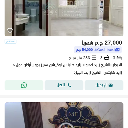
27,000
ج.م
شهرياً
الدفعة المقدّمة:
54,000 ج.م
3
3
236 متر مربع
للايجار بالشيخ زايد كمبوند زايد هايتس لوكيشن مميز بجوار أركان مول من مدخل زايد 3 من وصله دهشور شقه مميزه جدا تشطيب سوبر لوكس ح
زايد هايتس، الشيخ زايد، الجيزة
اتصل
الإيميل