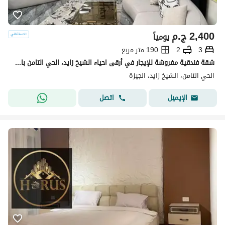
2,400
ج.م
يومياً
3
2
190 متر مربع
شقة فندقية مفروشة للإيجار في أرقى احياء الشيخ زايد، الحي التامن باقل سعر يومي قريبة من جميع الخدمات.
الحي الثامن، الشيخ زايد، الجيزة
اتصل
الإيميل