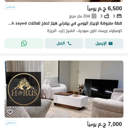
6,500
ج.م
يومياً
3
3
204 متر مربع
شقة مفروشة للإيجار اليومي في بيفرلي هيلز تصلح للعائلات elshikh zayed
كومباوند ويست تاون سوديك، الشيخ زايد، الجيزة
اتصل
الإيميل
7,000
ج.م
يومياً