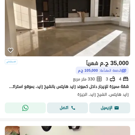
35,000
ج.م
شهرياً
الدفعة المقدّمة:
105,000 ج.م
4
3
330 متر مربع
شقة مميزة للإيجار داخل كمبوند زايد هايتس بالشيخ زايد، بموقع استراتيجي على بُعد دقائق من أركان مول ومدخل زايد 3، مع إطلالة مفتوحة وتشطيب ألترا سوبر لوكس، وأول سكن. تبلغ مساحة الشقة 330 مترًا، وتتكون من 4 غرف نوم (منها غرفة ماستر بحمام ودريسنج)، وريسبشن واس
زايد هايتس، الشيخ زايد، الجيزة
اتصل
الإيميل