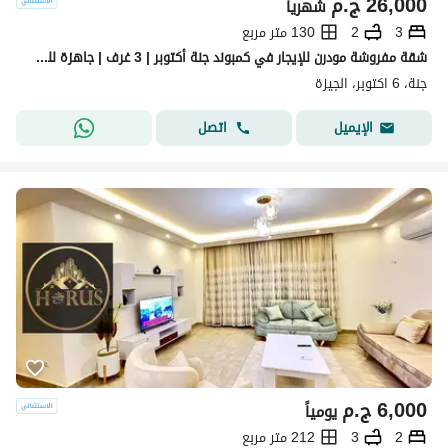
26,000
ج.م
شهرياً
3
2
130 متر مربع
شقة مفروشة مودرن للإيجار في كمبوند جنة أكتوبر | 3 غرف | جاهزة للسكن
جنة، 6 اكتوبر، الجيزة
اتصل
الإيميل
6,000
ج.م
يومياً
2
3
212 متر مربع