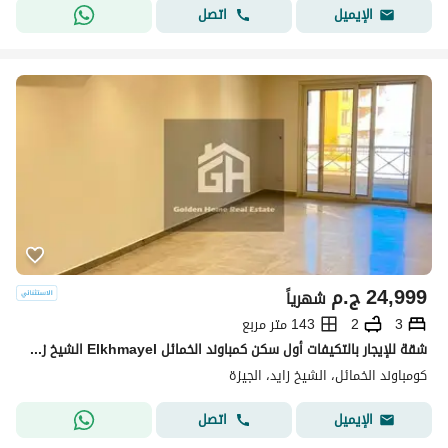
اتصل
الإيميل
24,999
ج.م
شهرياً
3
2
143 متر مربع
شقة للإيجار بالتكيفات أول سكن كمباوند الخمائل Elkhmayel الشيخ زايد Zayed
كومباوند الخمائل، الشيخ زايد، الجيزة
اتصل
الإيميل