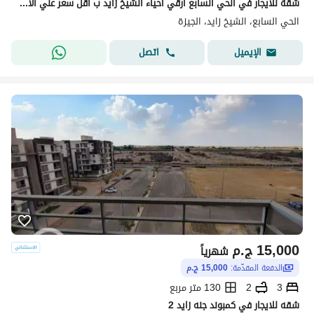
شقة للايجار في الحي السابع ارقي احياء الشيخ زايد ب اقل سعر علي الاطلاق مفروشة ومكيفة
الحي السابع، الشيخ زايد، الجيزة
اتصل
الإيميل
15,000
ج.م
شهرياً
الدفعة المقدّمة:
15,000 ج.م
3
2
130 متر مربع
شقه للايجار في كمبوند جنه زايد 2