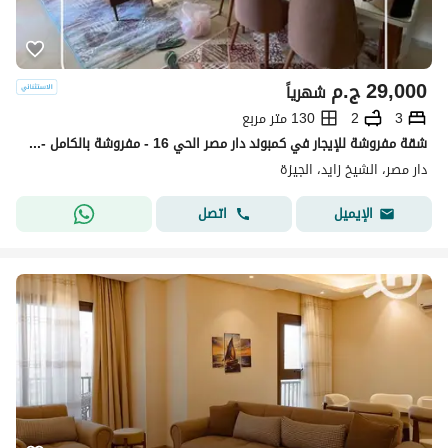
29,000
ج.م
شهرياً
3
2
130 متر مربع
شقة مفروشة للإيجار في كمبوند دار مصر الحي 16 - مفروشة بالكامل - بجوار سيتي ووك وبيفرلي هيلز
دار مصر، الشيخ زايد، الجيزة
اتصل
الإيميل