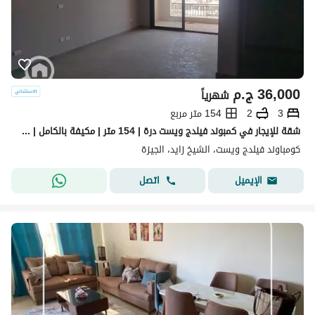
36,000
ج.م
شهرياً
3
2
154 متر مربع
شقة للإيجار في كمبوند فيلدج ويست درة | 154 متر | مكيفة بالكامل | فيو فيلات
كومباوند فيلدج ويست، الشيخ زايد، الجيزة
اتصل
الإيميل