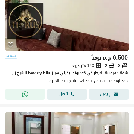
6,500
ج.م
يومياً
3
2
140 متر مربع
شقة مفروشة للايجار في كومبوند بيفرلي هيلز bevirly hils الشيخ زايد elsheikh zayed
كومباوند ويست تاون سوديك، الشيخ زايد، الجيزة
اتصل
الإيميل