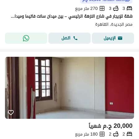
3
3
270 متر مربع
شقة للإيجار في شارع النزهة الرئيسي – بين ميدان سانت فاتيما وميدان تريومف
مصر الجديدة، القاهرة
اتصل
الإيميل
20,000
ج.م
شهرياً
2
2
180 متر مربع