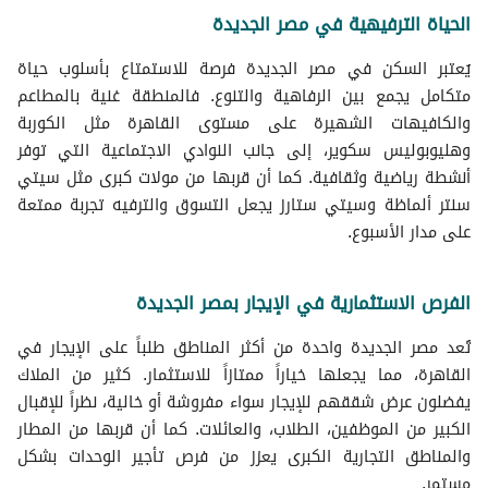
الحياة الترفيهية في مصر الجديدة
يُعتبر السكن في مصر الجديدة فرصة للاستمتاع بأسلوب حياة
متكامل يجمع بين الرفاهية والتنوع. فالمنطقة غنية بالمطاعم
والكافيهات الشهيرة على مستوى القاهرة مثل الكوربة
وهليوبوليس سكوير، إلى جانب النوادي الاجتماعية التي توفر
أنشطة رياضية وثقافية. كما أن قربها من مولات كبرى مثل سيتي
سنتر ألماظة وسيتي ستارز يجعل التسوق والترفيه تجربة ممتعة
على مدار الأسبوع.
الفرص الاستثمارية في الإيجار بمصر الجديدة
تُعد مصر الجديدة واحدة من أكثر المناطق طلباً على الإيجار في
القاهرة، مما يجعلها خياراً ممتازاً للاستثمار. كثير من الملاك
يفضلون عرض شققهم للإيجار سواء مفروشة أو خالية، نظراً للإقبال
الكبير من الموظفين، الطلاب، والعائلات. كما أن قربها من المطار
والمناطق التجارية الكبرى يعزز من فرص تأجير الوحدات بشكل
مستمر.