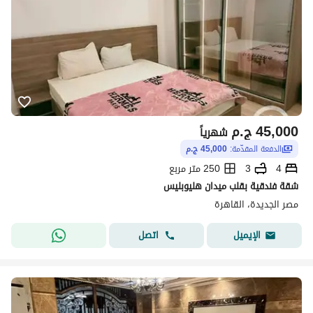
45,000
ج.م
شهرياً
الدفعة المقدّمة:
45,000 ج.م
4
3
250 متر مربع
شقة فندقية بقلب ميدان هليوبليس
مصر الجديدة، القاهرة
اتصل
الإيميل