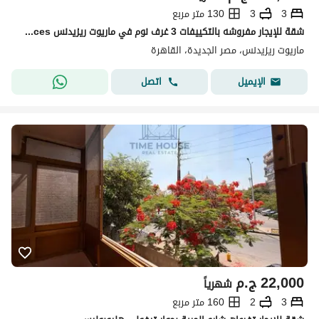
3
3
130 متر مربع
شقة للإيجار مفروشه بالتكييفات 3 غرف نوم في ماريوت ريزيدنس Marriott Residences
ماريوت ريزيدنس، مصر الجديدة، القاهرة
اتصل
الإيميل
22,000
ج.م
شهرياً
3
2
160 متر مربع