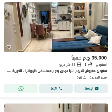
35,000
ج.م
شهرياً
استوديو
1
55 متر مربع
ستوديو مفروش للايجار الترا مودرن بجوار مستشفى كليوباترا - الكوربة - فرش شيك جدا
مصر الجديدة، القاهرة
اتصل
الإيميل