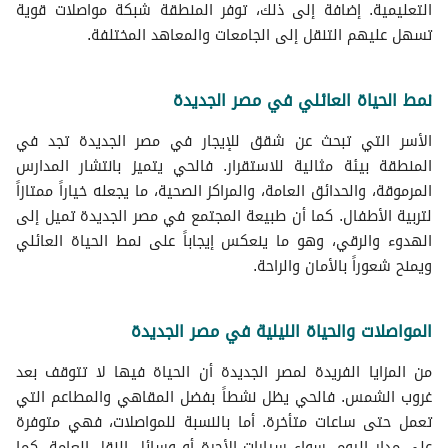
التعليمية. إضافة إلى ذلك، توفر المنطقة شبكة مواصلات قوية
تسهل عليهم التنقل إلى الجامعات والمعاهد المختلفة.
نمط الحياة العائلي في مصر الجديدة
الأسر التي تبحث عن شقق للإيجار في مصر الجديدة تجد في
المنطقة بيئة مثالية للاستقرار. فالحي يتميز بانتشار المدارس
المرموقة، والحدائق العامة، والمراكز الصحية، ما يجعله خياراً ممتازاً
لتربية الأطفال. كما أن طبيعة المجتمع في مصر الجديدة تميل إلى
الهدوء والرقي، وهو ما ينعكس إيجاباً على نمط الحياة العائلي
ويمنح شعوراً بالأمان والراحة.
المواصلات والحياة الليلية في مصر الجديدة
من المزايا الفريدة لمصر الجديدة أن الحياة فيها لا تتوقف بعد
غروب الشمس. فالحي يظل نشطاً بفضل المقاهي والمطاعم التي
تعمل حتى ساعات متأخرة. أما بالنسبة للمواصلات، فهي متوفرة
على مدار اليوم، سواء سيارات الأجرة أو وسائل النقل العامة. كما