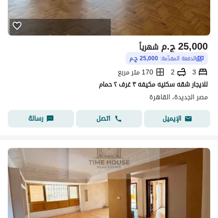
25,000
ج.م
شهرياً
الدفعة المقدّمة:
25,000 ج.م
3
2
170 متر مربع
للايجار شقه سكنيه مكيفه ٣ غرف ٢ حمام
مصر الجديدة، القاهرة
اتصل
رسالة
الإيميل