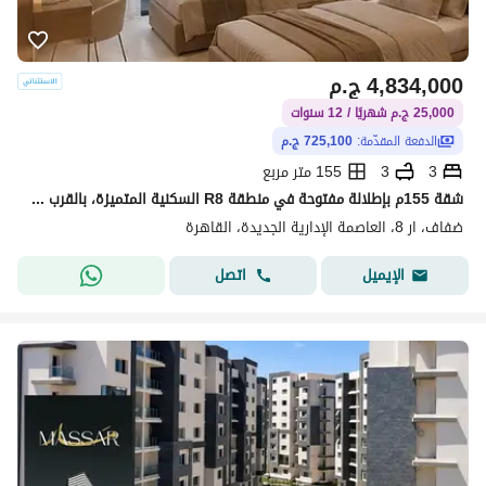
4,834,000
ج.م
25,000 ج.م شهريًا / 12 سنوات
الدفعة المقدّمة:
725,100 ج.م
3
3
155 متر مربع
شقة 155م بإطلالة مفتوحة في منطقة R8 السكنية المتميزة، بالقرب من المحور المركزي وحي السفارات، وتقسيط حتى 12 سنة.
ضفاف، ار 8، العاصمة الإدارية الجديدة، القاهرة
اتصل
الإيميل