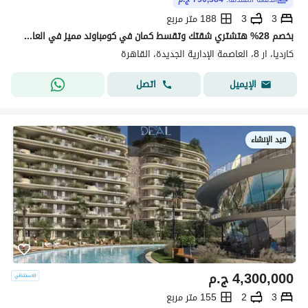
3
3
188 متر مربع
بخصم 28% هتشتري شقتك وتقسط كمان في كومباوند مميز في العاصمة الادارية وقدام اكبر حديقة مركزية في ال R8
كارديا، ار 8، العاصمة الإدارية الجديدة، القاهرة
اتصل
الإيميل
قيد الإنشاء
4,300,000
ج.م
3
2
155 متر مربع