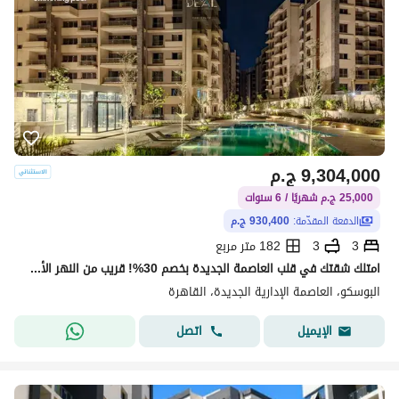
9,304,000
ج.م
25,000 ج.م شهريًا / 6 سنوات
الدفعة المقدّمة:
930,400 ج.م
3
3
182 متر مربع
امتلك شقتك في قلب العاصمة الجديدة بخصم 30%! قريب من النهر الأخضر ومحور محمد بن زايد والحي الدبلوماسي، وسط لوكيشن راقي وحياة متكاملة!
البوسكو، العاصمة الإدارية الجديدة، القاهرة
اتصل
الإيميل