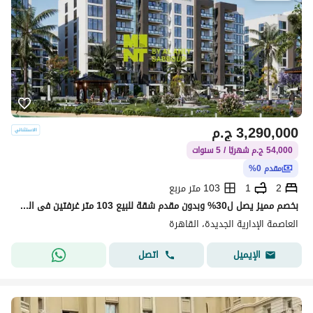
3,290,000
ج.م
54,000 ج.م شهريًا / 5 سنوات
مقدم 0%
2
1
103 متر مربع
بخصم مميز يصل ل30% وبدون مقدم شقة للبيع 103 متر غرفتين فى العاصمة الجديدة New Capital city.
العاصمة الإدارية الجديدة، القاهرة
اتصل
الإيميل