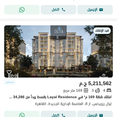
اتصل
الإيميل
قيد الإنشاء
5,211,562
ج.م
4
3
169 متر مربع
امتلك شقة 169 م² في Layal Residence بقسط يبدأ من 34,286 جنيه شهريًا!
ليال ريزيدنس، ار 8، العاصمة الإدارية الجديدة، القاهرة
اتصل
الإيميل