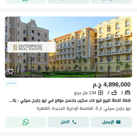
4,896,000
ج.م
2
2
134 متر مربع
شقة لقطة للبيع فيو لاند سكيب باحسن موقع في نيو جاردن سيتي - بالعاصمة الادارية وباقل سعر فس الماركت
نيو جاردن سيتي، ار 5، العاصمة الإدارية الجديدة، القاهرة
اتصل
الإيميل