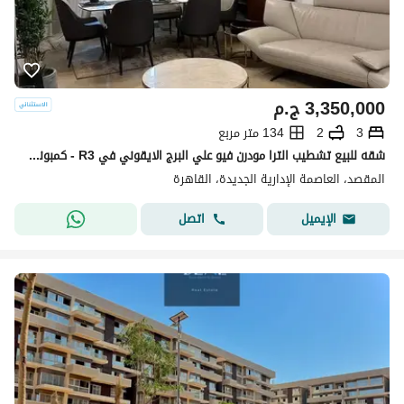
3,350,000
ج.م
3
2
134 متر مربع
شقه للبيع تشطيب الترا مودرن فيو علي البرج الايقوني في R3 - كمبوند المقصد العاصمه الاداريه دقايق من مدينتى Al Maqsad in New Capital
المقصد، العاصمة الإدارية الجديدة، القاهرة
اتصل
الإيميل