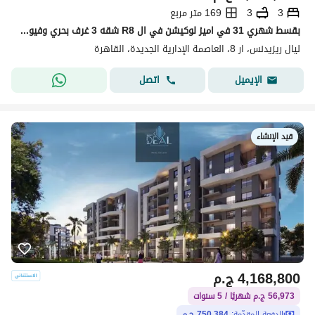
3
3
169 متر مربع
بقسط شهري 31 في اميز لوكيشن في ال R8 شقه 3 غرف بحري وفيو لاند سكيب
ليال ريزيدنس، ار 8، العاصمة الإدارية الجديدة، القاهرة
اتصل
الإيميل
قيد الإنشاء
4,168,800
ج.م
56,973 ج.م شهريًا / 5 سنوات
الدفعة المقدّمة:
750,384 ج.م