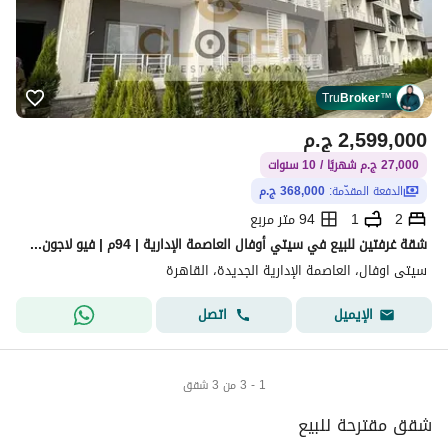
Tru
Broker
™
2,599,000
ج.م
27,000 ج.م شهريًا / 10 سنوات
الدفعة المقدّمة:
368,000 ج.م
2
1
94 متر مربع
شقة غرفتين للبيع في سيتي أوفال العاصمة الإدارية | 94م | فيو لاجون | مقدم 368 ألف فقط
سيتى اوفال، العاصمة الإدارية الجديدة، القاهرة
اتصل
الإيميل
1 - 3 من 3 شقق
شقق مقترحة للبيع