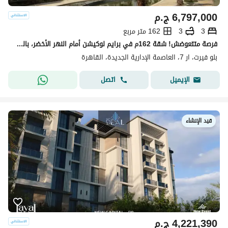
6,797,000
ج.م
3
3
162 متر مربع
فرصة متتعوضش! شقة 162م في برايم لوكيشن أمام النهر الأخضر، بالقرب من سيليا ومحور محمد بن زايد الجنوبي، مع خصم كاش 18.5%.
بلو فيرت، ار 7، العاصمة الإدارية الجديدة، القاهرة
اتصل
الإيميل
قيد الإنشاء
4,221,390
ج.م