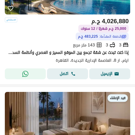
4,026,880
ج.م
25,000 ج.م شهريًا / 12 سنوات
الدفعة المقدّمة:
483,225 ج.م
3
3
143 متر مربع
إذا كنت تبحث عن شقة تجمع بين الموقع المميز و العصري وأنظمة السداد مرنه ف فرصتك معانا تمتلك شقتك في أحد أفضل مواقع العاصمة الإدارية الجديدة.
ايام، ار 8، العاصمة الإدارية الجديدة، القاهرة
اتصل
الإيميل
قيد الإنشاء