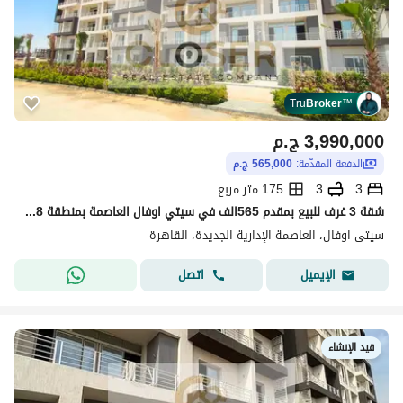
Tru
Broker
™
3,990,000
ج.م
الدفعة المقدّمة:
565,000 ج.م
3
3
175 متر مربع
شقة 3 غرف للبيع بمقدم 565الف في سيتي اوفال العاصمة بمنطقة R8 بجوار النهر الاخضر
سيتى اوفال، العاصمة الإدارية الجديدة، القاهرة
اتصل
الإيميل
قيد الإنشاء