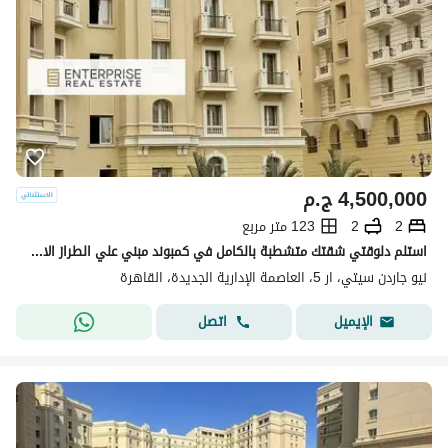
4,500,000
ج.م
2
2
123 متر مربع
استلم دلوقتي شقتك متشطبة بالكامل في كمبوند مبني علي الطراز الايطالي في قلب العاصمة الادارية فيو بانوراما علي النهر الاخضر New Garden City
نيو جاردن سيتي، ار 5، العاصمة الإدارية الجديدة، القاهرة
اتصل
الإيميل