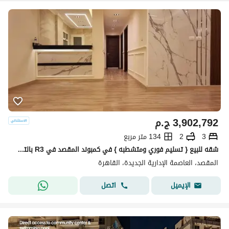
3,902,792
ج.م
3
2
134 متر مربع
شقه للبيع { تسليم فوري ومتشطبه } في كمبوند المقصد في R3 بالتقسيط علي 10 سنوات في العاصمه الاداريه
المقصد، العاصمة الإدارية الجديدة، القاهرة
اتصل
الإيميل