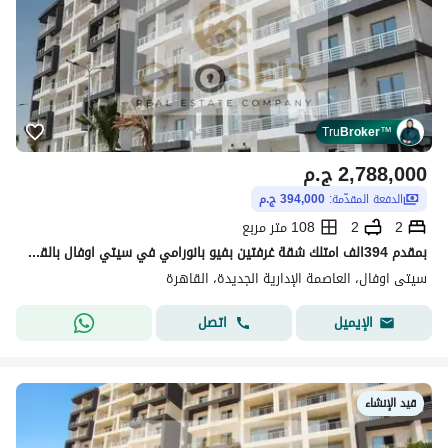
Tru
Broker
™
2,788,000
ج.م
الدفعة المقدّمة:
394,000 ج.م
2
2
108 متر مربع
بمقدم 394الف امتلك شقة غرفتين بفيو بانورامي في سيتي اوفال بالقرب من محور بن زايد
سيتى اوفال، العاصمة الإدارية الجديدة، القاهرة
اتصل
الإيميل
قيد الإنشاء