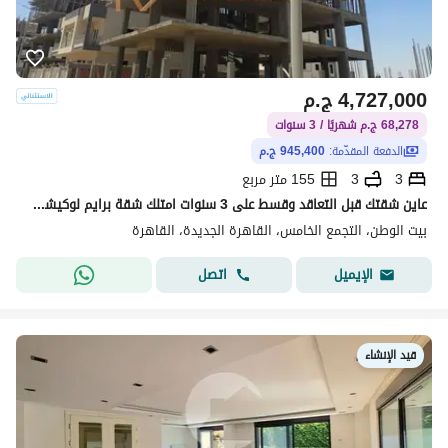
4,727,000
ج.م
68,278 ج.م شهريًا / 3 سنوات
الدفعة المقدّمة:
945,400 ج.م
3
3
155 متر مربع
عاين شقتك قبل التعاقد وقسط على 3 سنوات امتلك شقة برايم لوكيشن فيو مفتوح خطوات من التسعين الشمالى وطريق السويس الحي التكميلي بيت الوطن
بيت الوطن، التجمع الخامس، القاهرة الجديدة، القاهرة
اتصل
الإيميل
قيد الإنشاء