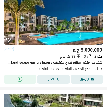
5,000,000
ج.م
2
3
99 متر مربع
شقه دور متكرر استلام فوري متشطب luxury دابل فيو pool+land scape تقسيمه رائعه باسهل خطط سداد بدون ضغط وتقسيط ع اطول عدد سنوات الرحاب-سوان ليك-كريك تاون
مايان، التجمع الخامس، القاهرة الجديدة، القاهرة
اتصل
الإيميل