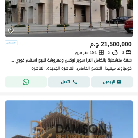
21,500,000
ج.م
3
3
191 متر مربع
شقة متشطبة بالكامل الترا سوبر لوكس ومفروشة للبيع استلام فوري في كمبوند ميفيدا اعمار التجمع الخامس Mivida Emaar New Cairo
كومباوند ميفيدا، التجمع الخامس، القاهرة الجديدة، القاهرة
اتصل
الإيميل