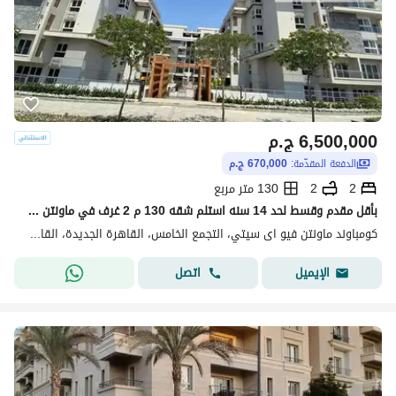
6,500,000
ج.م
الدفعة المقدّمة:
670,000 ج.م
2
2
130 متر مربع
بأقل مقدم وقسط لحد 14 سنه استلم شقه 130 م 2 غرف في ماونتن فيو اى سيتي في قلب الجولدن سكوير التجمع الخامس القاهره الجديده او استفيد بخصم في حاله الكاش
كومباوند ماونتن فيو اى سيتي، التجمع الخامس، القاهرة الجديدة، القاهرة
اتصل
الإيميل