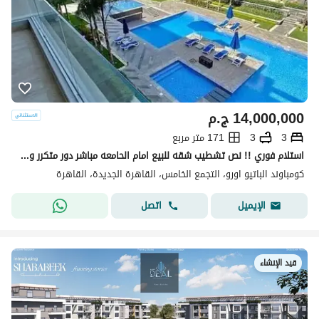
14,000,000
ج.م
3
3
171 متر مربع
استلام فوري !! نص تشطيب شقه للبيع امام الحامعه مباشر دور متكرر وفيو خيالي vip لوكيشن 171م 3غرف 3 حمام فيو بوول & لاند سكيب -بجوار ماونتن فيو-ميفيدا
كومباوند الباتيو اورو، التجمع الخامس، القاهرة الجديدة، القاهرة
اتصل
الإيميل
قيد الإنشاء