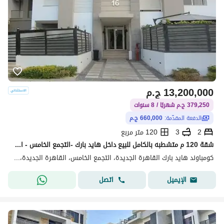
13,200,000
ج.م
379,250 ج.م شهريًا / 8 سنوات
الدفعة المقدّمة:
660,000 ج.م
2
3
120 متر مربع
شقة 120 م متشطبه بالكامل للبيع داخل هايد بارك -التجمع الخامس - القاهره الجديده - بأقل مقدم وتقسيط 8 سنوات -استلم بعد سنه - 2 غرف
كومباوند هايد بارك القاهرة الجديدة، التجمع الخامس، القاهرة الجديدة، القاهرة
اتصل
الإيميل