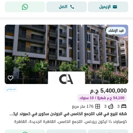
اتصل
الإيميل
قيد الإنشاء
5,400,000
ج.م
54,100 ج.م شهريًا / 10 سنوات
3
3
176 متر مربع
شقه للبيع في قلب التجمع الخامس في الجولدن سكوير في كمبوند ايكون مقدم 5% وقسط علي 10 سنوات مع خصم كاش 35% | * Icon *
كومباوند ذا ايكون ريزدنس، التجمع الخامس، القاهرة الجديدة، القاهرة