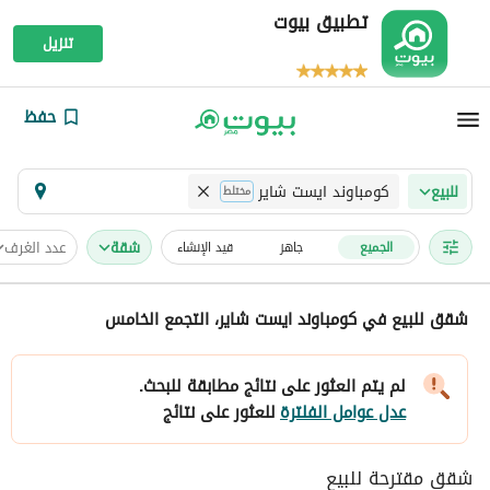
تطبيق بيوت
تنزيل
حفظ
كومباوند ايست شاير
للبيع
مختلط
شقة
عدد الغرف
الجميع
جاهز
قيد الإنشاء
شقق للبيع في كومباوند ايست شاير، التجمع الخامس
لم يتم العثور على نتائج مطابقة للبحث.
عدل عوامل الفلترة
للعثور على نتائج
شقق مقترحة للبيع