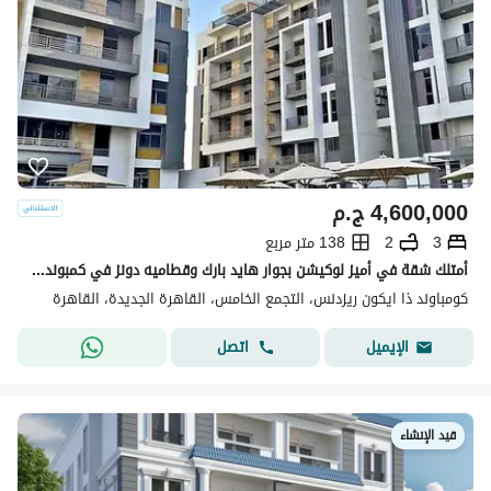
4,600,000
ج.م
3
2
138 متر مربع
أمتلك شقة في أميز لوكيشن بجوار هايد بارك وقطاميه دونز في كمبوند ذا أيكون التجمع الخامس
كومباوند ذا ايكون ريزدنس، التجمع الخامس، القاهرة الجديدة، القاهرة
اتصل
الإيميل
قيد الإنشاء