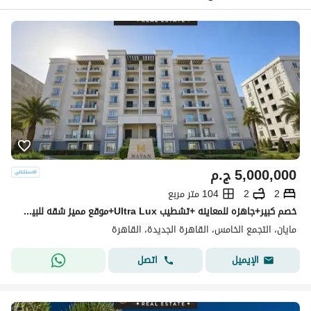
5,000,000
ج.م
2
2
104 متر مربع
خصم كبير+جاهزه للمعاينه +تشطيب Ultra Lux+موقع مميز شقه للبيع في كمبوند مايان التجمع الخامس بين سوان ليك حسن علام و LMD دقايق من HYDE PARK & MIVIDA
مايان، التجمع الخامس، القاهرة الجديدة، القاهرة
اتصل
الإيميل