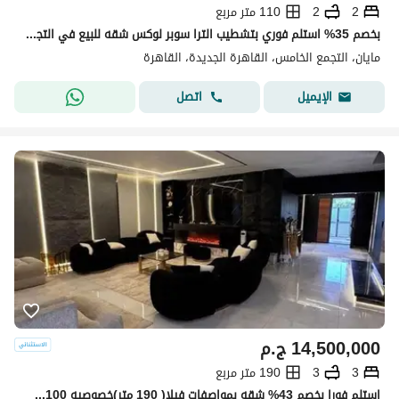
2
2
110 متر مربع
بخصم 35% استلم فوري بتشطيب الترا سوبر لوكس شقه للبيع في التجمع الخامس كمبوند مايان Mayan new cairo امام الرحاب بجوار كريك تاون والمطار دقائق من AUC
مايان، التجمع الخامس، القاهرة الجديدة، القاهرة
اتصل
الإيميل
14,500,000
ج.م
3
3
190 متر مربع
استلم فورا بخصم 43% شقه بمواصفات فيلا( 190 متر)خصوصيه 100% للبيع في ديستريكت 5 - District 5 التجمع الخامس دقائق من ميفيدا وهايد بارك وماونتن فيو