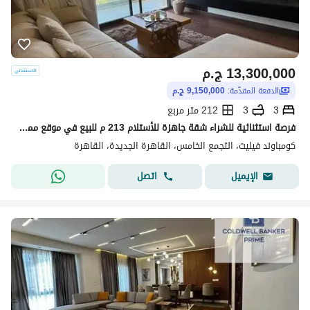
13,300,000
ج.م
الدفعة المقدّمة:
9,150,000 ج.م
3
3
212 متر مربع
فرصة استثنائية للشراء شقة جاهزة للأستلام 213 م للبيع في موقع مميز في كمبوند فيليت Villette by SODIC الجولدن سكوير التجمع الخامس القاهره الجديده 3 غرف
كومباوند فيليت، التجمع الخامس، القاهرة الجديدة، القاهرة
اتصل
الإيميل