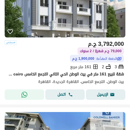
3,792,000
ج.م
79,000 ج.م شهريًا / 2 سنوات
الدفعة المقدّمة:
1,900,000 ج.م
3
2
161 متر مربع
شقة للبيع 161 متر في بيت الوطن الحي الثاني التجمع الخامس beit al watan 5th settlement new cairo
بيت الوطن، التجمع الخامس، القاهرة الجديدة، القاهرة
اتصل
الإيميل