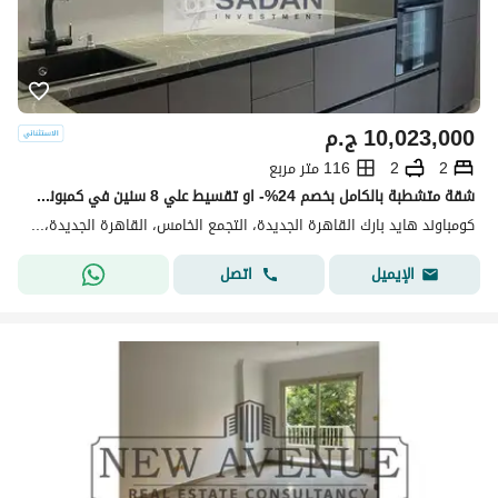
10,023,000
ج.م
2
2
116 متر مربع
شقة متشطبة بالكامل بخصم 24%- او تقسيط علي 8 سنين في كمبوند هايد بارك التجمع الخامس دقائق للجامعة الامريكية(Hyde Park New Cairo Compound )
كومباوند هايد بارك القاهرة الجديدة، التجمع الخامس، القاهرة الجديدة، القاهرة
اتصل
الإيميل