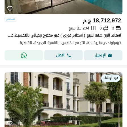
18,712,972
ج.م
3
3
204 متر مربع
استاند الون شقه للبيع ( استلام فوري ) فيو مفتوح وخيالي بالتقسيط في كمبوند ديستركت 5 في التجمع الخامس بجوار نيو قطاميه
كومباوند ديستريكت 5، التجمع الخامس، القاهرة الجديدة، القاهرة
اتصل
الإيميل
قيد الإنشاء