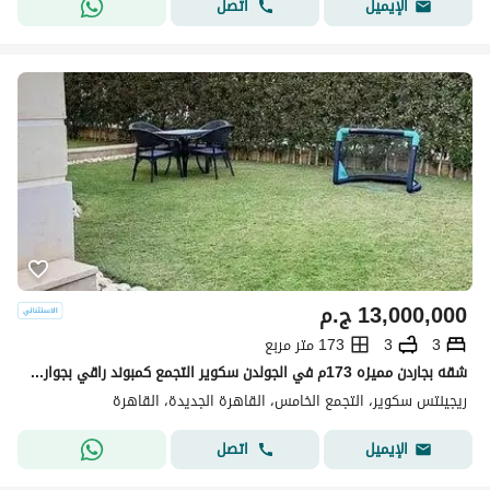
اتصل
الإيميل
13,000,000
ج.م
3
3
173 متر مربع
شقه بجاردن مميزه 173م في الجولدن سكوير التجمع كمبوند راقي بجوار ميفيدا
ريجينتس سكوير، التجمع الخامس، القاهرة الجديدة، القاهرة
اتصل
الإيميل