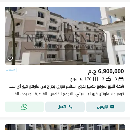
6,900,000
ج.م
3
3
170 متر مربع
شقة للبيع بموقع متميز بحري استلام فوري بجراج في ماونتن فيو آي سيتي القاهرة الجديدة Mountain View ICity New Cairo
كومباوند ماونتن فيو اى سيتي، التجمع الخامس، القاهرة الجديدة، القاهرة
اتصل
الإيميل