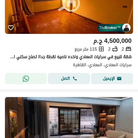
Tru
Broker
™
4,500,000
ج.م
2
2
115 متر مربع
شقة للبيع في سرايات المعادي واخده ناصيه لقطة جداا تصلح سكني او استثمار .
سرايات المعادي، المعادي، القاهرة
اتصل
الإيميل