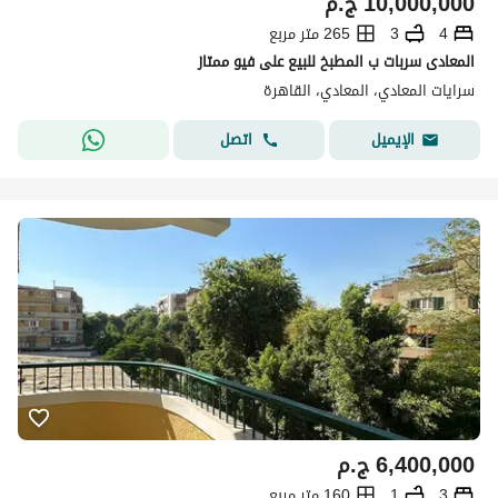
10,000,000
ج.م
4
3
265 متر مربع
المعادى سربات ب المطبخ للبيع على فيو ممتاز
سرايات المعادي، المعادي، القاهرة
اتصل
الإيميل
6,400,000
ج.م
3
1
160 متر مربع