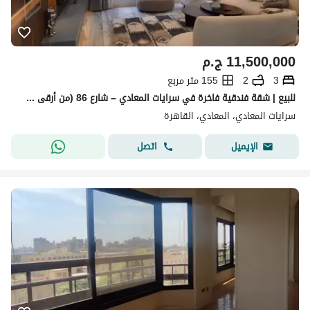
11,500,000
ج.م
3
2
155 متر مربع
للبيع | شقة فندقية فاخرة في سرايات المعادي – شارع 86 (من أرقى شوارع السرايات) فرصة استثمارية
سرايات المعادي، المعادي، القاهرة
اتصل
الإيميل