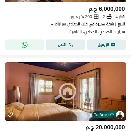
6,000,000
ج.م
4
2
200 متر مربع
للبيع | شقة مميزة في قلب المعادي سرايات –
سرايات المعادي، المعادي، القاهرة
اتصل
الإيميل
Tru
Broker
™
20,000,000
ج.م