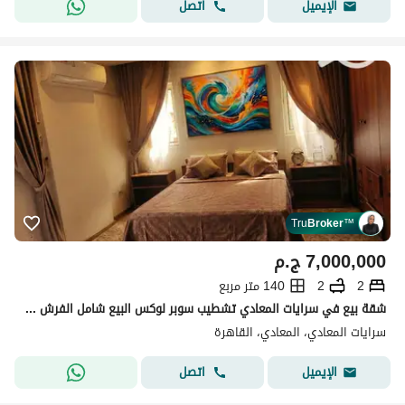
اتصل
الإيميل
Tru
Broker
™
7,000,000
ج.م
2
2
140 متر مربع
شقة بيع في سرايات المعادي تشطيب سوبر لوكس البيع شامل الفرش و التكييفات غرفتين و 2 حمام مساحتها 140م .
سرايات المعادي، المعادي، القاهرة
اتصل
الإيميل