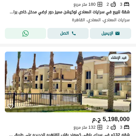
3
2
180 متر مربع
شقة للبيع في سرايات المعادي لوكيشن مميز دور ارضي مدخل خاص برايفت جاردن و باكيه فالجراج .
سرايات المعادي، المعادي، القاهرة
اتصل
الإيميل
قيد الإنشاء
5,198,000
ج.م
3
2
132 متر مربع
شقه 132م في سراي بارقي كمبوند بقلب القاهره الجديده علي طريق السويس