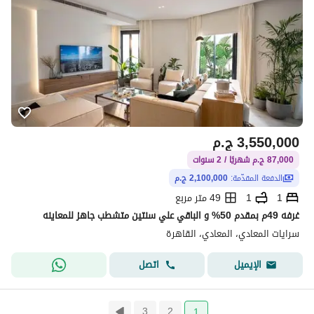
3,550,000
ج.م
87,000 ج.م شهريًا / 2 سنوات
الدفعة المقدّمة:
2,100,000 ج.م
1
1
49 متر مربع
غرفه 49م بمقدم 50% و الباقي علي سنتين متشطب جاهز للمعاينه
سرايات المعادي، المعادي، القاهرة
اتصل
الإيميل
3
2
1