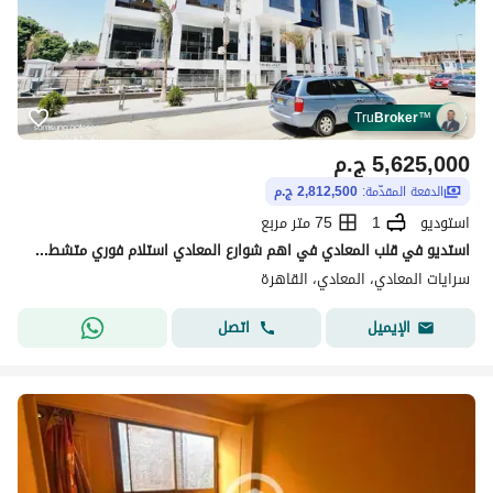
Tru
Broker
™
5,625,000
ج.م
الدفعة المقدّمة:
2,812,500 ج.م
استوديو
1
75 متر مربع
استديو في قلب المعادي في اهم شوارع المعادي استلام فوري متشطب مكان مطلوب بيتاجر بدولار وكمان متاح تقسيط تعالى اقولك التفاصيل
سرايات المعادي، المعادي، القاهرة
اتصل
الإيميل