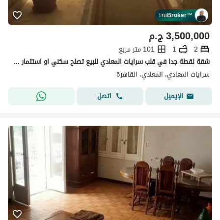
Tru
Broker
™
3,500,000
ج.م
2
1
101 متر مربع
شقة لقطة جدا في قلب سرايات المعادي للبيع تصلح سكني او استثمار بعائد شهري .
سرايات المعادي، المعادي، القاهرة
اتصل
الإيميل