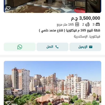
3,500,000
ج.م
3
2
165 متر مربع
شقة للبيع 165 م فيكتوريا ( شارع محمد حلمي )
فيكتوريا، الإسكندرية
اتصل
الإيميل