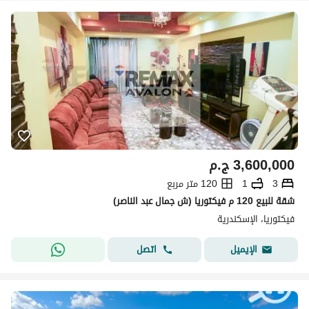
3,600,000
ج.م
3
1
120 متر مربع
شقة للبيع 120 م فيكتوريا (ش جمال عبد الناصر)
فيكتوريا، الإسكندرية
اتصل
الإيميل