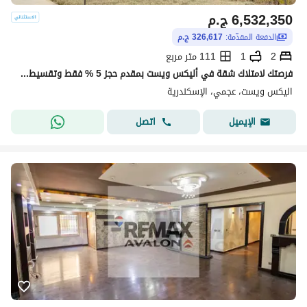
6,532,350
ج.م
الدفعة المقدّمة:
326,617 ج.م
2
1
111 متر مربع
فرصتك لامتلاك شقة في أليكس ويست بمقدم حجز 5 % فقط وتقسيط حتى 8 سنوات
اليكس ويست، عجمي، الإسكندرية
اتصل
الإيميل