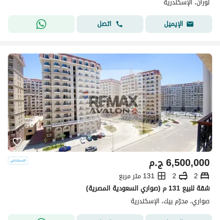
لوران، الإسكندرية
اتصل
الإيميل
6,500,000
ج.م
2
2
131 متر مربع
شقة للبيع 131 م (صواري السعودية المصرية)
صواري، محرّم بيك، الإسكندرية