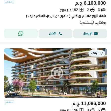
6,100,000
ج.م
3
2
192 متر مربع
شقة للبيع 192 م بولكلي ( متفرع من ش عبدالسلام عارف )
بولكلي، الإسكندرية
اتصل
الإيميل
قيد الإنشاء
11,086,000
ج.م
5
3
196 متر مربع