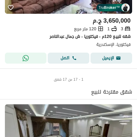
Tru
Broker
™
3,650,000
ج.م
3
1
120 متر مربع
شقه للبيـع 120م - فيكتوريا - ش جمال عبدالناصر
فيكتوريا، الإسكندرية
اتصل
الإيميل
1 - 17 من 17 شقق
شقق مقترحة للبيع