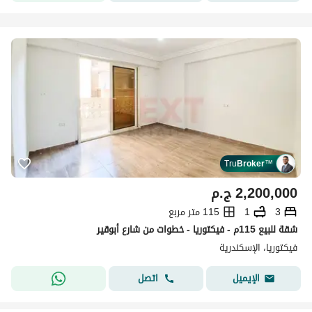
Tru
Broker
™
2,200,000
ج.م
3
1
115 متر مربع
شقة للبيع 115م - فيكتوريا - خطوات من شارع أبوقير
فيكتوريا، الإسكندرية
اتصل
الإيميل