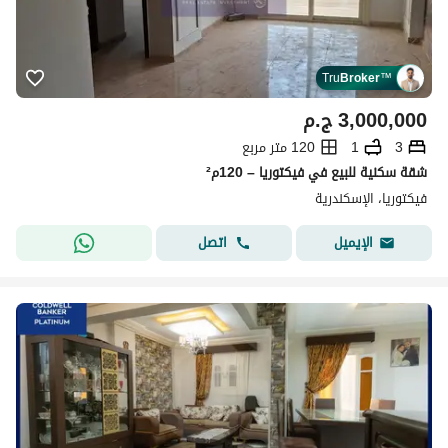
Tru
Broker
™
3,000,000
ج.م
3
1
120 متر مربع
شقة سكنية للبيع في فيكتوريا – 120م²
فيكتوريا، الإسكندرية
اتصل
الإيميل