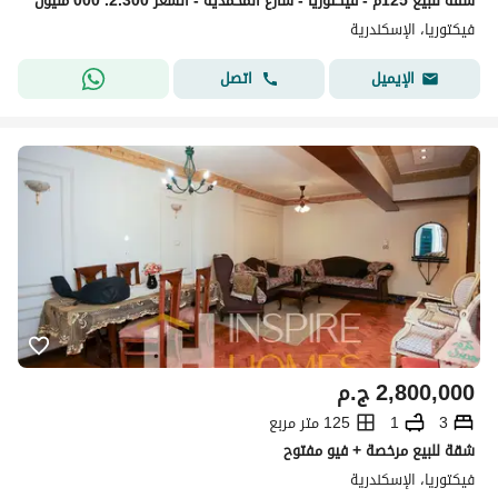
شقة للبيع 125م - فيكتوريا - شارع المحمدية - السعر 2.300. 000 مليون
فيكتوريا، الإسكندرية
اتصل
الإيميل
2,800,000
ج.م
3
1
125 متر مربع
شقة للبيع مرخصة + فيو مفتوح
فيكتوريا، الإسكندرية