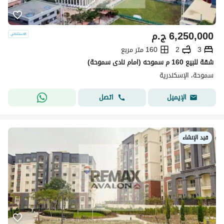
6,250,000
ج.م
3
2
160 متر مربع
شقة للبيع 160 م سموحه (امام نادى سموحة)
سموحة، الإسكندرية
اتصل
الإيميل
قيد الإنشاء