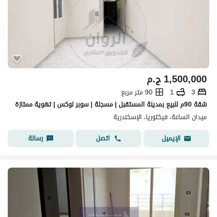
1,500,000
ج.م
3
1
90 متر مربع
شقة 90م للبيع بمدينة المستقبل | مسجلة | سوبر لوكس | تهوية ممتازة
ميدان الساعة، فيكتوريا، الإسكندرية
اتصل
رسالة
الإيميل