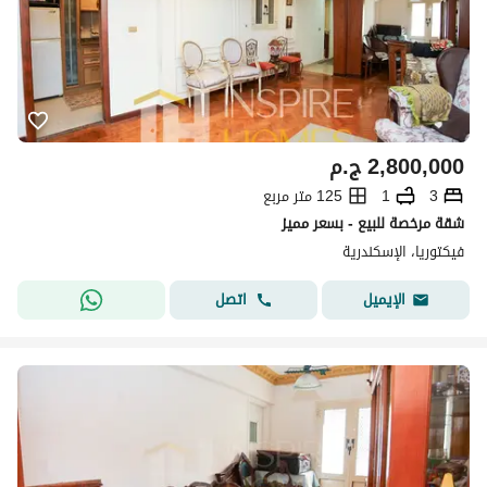
2,800,000
ج.م
3
1
125 متر مربع
شقة مرخصة للبيع - بسعر مميز
فيكتوريا، الإسكندرية
اتصل
الإيميل