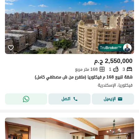
Tru
Broker
™
2,550,000
ج.م
3
1
168 متر مربع
شقة للبيع 168 م فيكتوريا (متفرع من ش مصطفي كامل)
فيكتوريا، الإسكندرية
اتصل
الإيميل