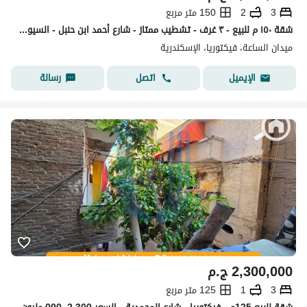
3
2
150 متر مربع
شقة ١٥٠ م للبيع - ٣ غرف - تشطيب ممتاز - شارع أحمد ابن حنبل - السيوف
ميدان الساعة، فيكتوريا، الإسكندرية
اتصل
رسالة
الإيميل
2,300,000
ج.م
3
1
125 متر مربع