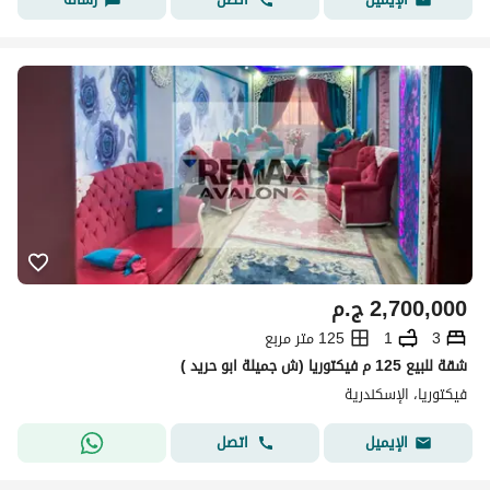
2,700,000
ج.م
3
1
125 متر مربع
شقة للبيع 125 م فيكتوريا (ش جميلة ابو حريد )
فيكتوريا، الإسكندرية
اتصل
الإيميل