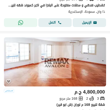
تشطيب فندقي و مطلات مفتوحة على البلازا في اكبر كمبوند شقه للبيع في سموحة
ذا وان، سموحة، الإسكندرية
اتصل
الإيميل
4,800,000
ج.م
3
2
168 متر مربع
شقة للبيع 168 م لوران (ش ابو قير)