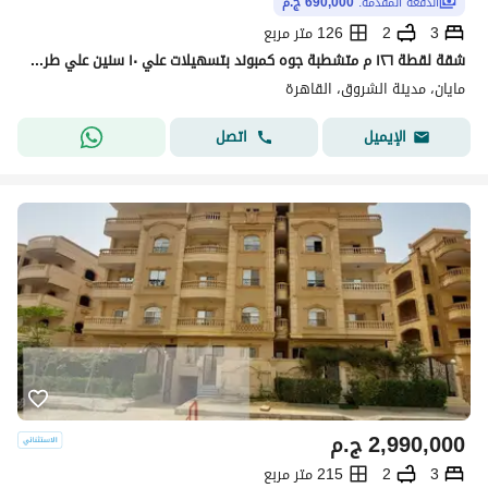
الدفعة المقدّمة:
690,000 ج.م
3
2
126 متر مربع
شقة لقطة ١٢٦ م متشطبة جوه كمبوند بتسهيلات علي ١٠ سنين علي طريق السويس وأمام مدينتي فى مدينة الشروق
مايان، مدينة الشروق، القاهرة
اتصل
الإيميل
2,990,000
ج.م
3
2
215 متر مربع