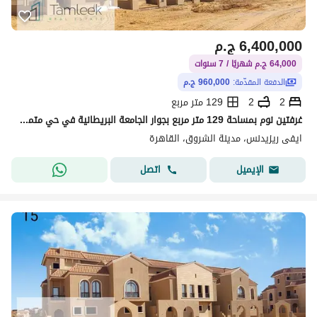
6,400,000
ج.م
64,000 ج.م شهريًا / 7 سنوات
الدفعة المقدّمة:
960,000 ج.م
2
2
129 متر مربع
غرفتين نوم بمساحة 129 متر مربع بجوار الجامعة البريطانية في حي متميز ( المعادي فيو) مع إمكانية التقسيط حتى 7 سنوات
ايفى ريزيدنس، مدينة الشروق، القاهرة
اتصل
الإيميل