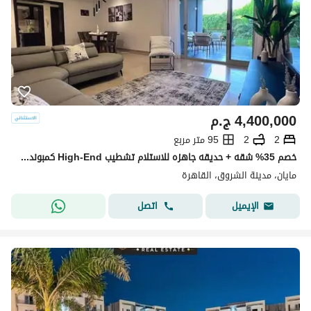
4,400,000
ج.م
2
2
95 متر مربع
خصم 35% شقه + حديقه جاهزه للاستلام تشطيب High-End كمبوند مايان - Mayan اميز Destination في الشروق وعلي طريق السويس امام مدينتي بجوار حسن علام و وصالخ
مايان، مدينة الشروق، القاهرة
اتصل
الإيميل