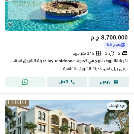
8,700,000
ج.م
مقدم 0%
2
3
145 متر مربع
اخر شقة بروف للبيع في كمبوند ivy residence مدينة الشروق استلام فوري بالفيو دا جاهزة علي المفتاح
ايفى ريزيدنس، مدينة الشروق، القاهرة
اتصل
الإيميل
قيد الإنشاء