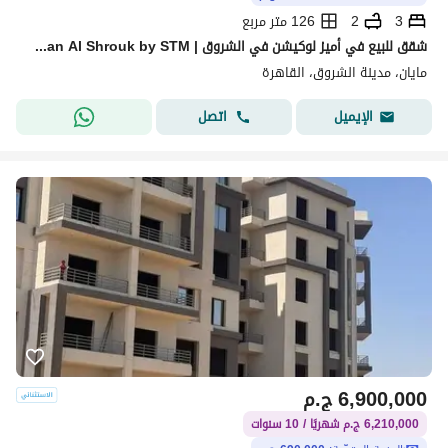
3
2
126 متر مربع
شقق للبيع في أميز لوكيشن في الشروق | Mayan Al Shrouk by STM | تشطيب كامل | 3 غرف
مايان، مدينة الشروق، القاهرة
اتصل
الإيميل
6,900,000
ج.م
6,210,000 ج.م شهريًا / 10 سنوات