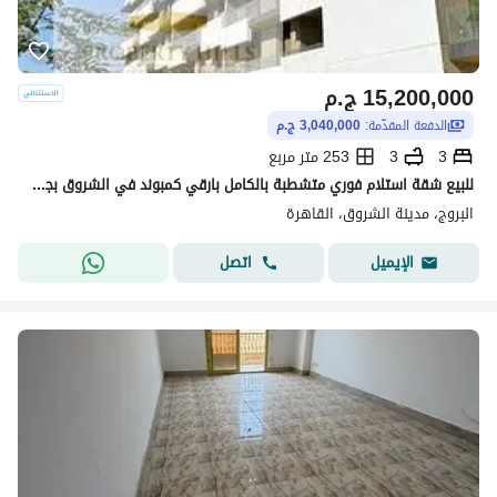
15,200,000
ج.م
الدفعة المقدّمة:
3,040,000 ج.م
3
3
253 متر مربع
للبيع شقة استلام فوري متشطبة بالكامل بارقي كمبوند في الشروق بجوار المركز الطبي العالمي بكمبوند البروج
البروج، مدينة الشروق، القاهرة
اتصل
الإيميل