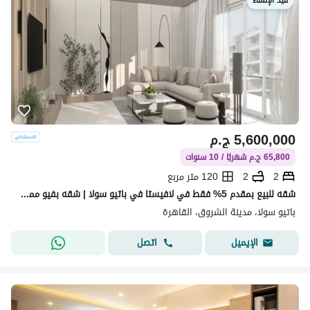
قيد الإنشاء
5,600,000
ج.م
65,800 ج.م شهريًا / 10 سنوات
2
2
120 متر مربع
شقه للبيع بمقدم 5% فقط في لافيستا في باتيو سولا | شقه بفيو مميز جدا واقساط متساويه تصل الي 10 سنوات خصم كاش 25% | Patio Sola _ La Vista
باتيو سولا، مدينة الشروق، القاهرة
اتصل
الإيميل