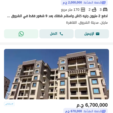
الدفعة المقدّمة:
2,000,000 ج.م
3
2
170 متر مربع
ادفع 2 مليون جنيه كاش واستلم شقتك بعد 9 شهور فقط في الشروق تشطيب الترا سوبر لوكس علي المفتاح
مايان، مدينة الشروق، القاهرة
اتصل
الإيميل
6,700,000
ج.م
الدفعة المقدّمة:
670,000 ج.م