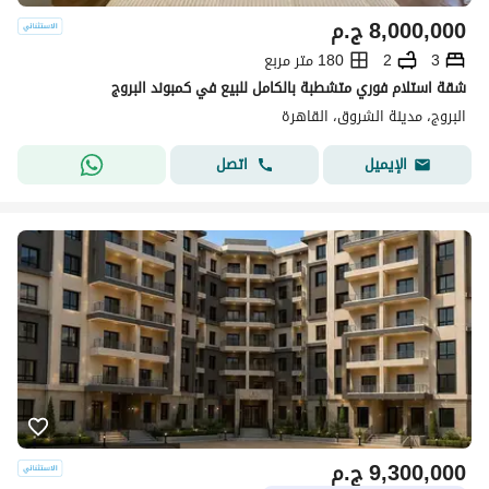
8,000,000
ج.م
3
2
180 متر مربع
شقة استلام فوري متشطبة بالكامل للبيع في كمبوند البروج
البروج، مدينة الشروق، القاهرة
اتصل
الإيميل
9,300,000
ج.م