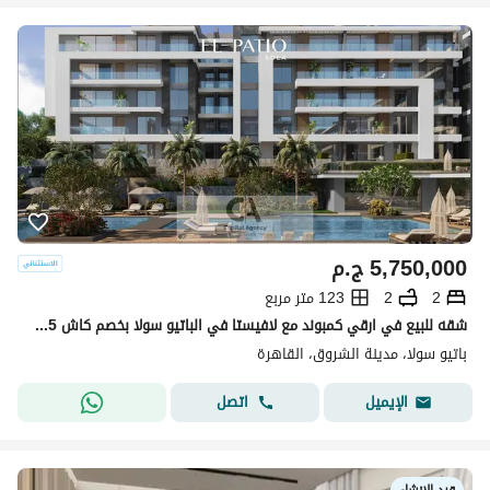
5,750,000
ج.م
2
2
123 متر مربع
شقه للبيع في ارقي كمبوند مع لافيستا في الباتيو سولا بخصم كاش 25 % - اقساط تصل الي 10 سنوات - فيو مميز Patio Sola _ La Vista
باتيو سولا، مدينة الشروق، القاهرة
اتصل
الإيميل