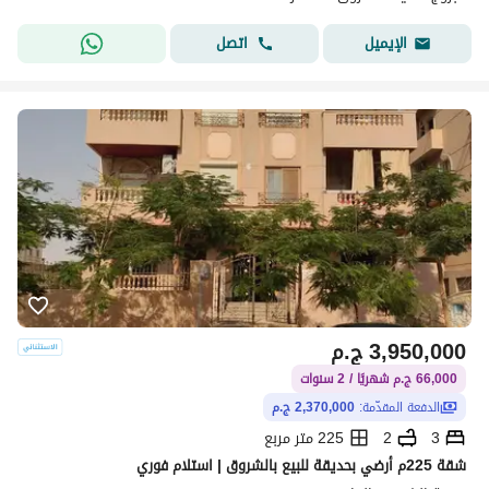
اتصل
الإيميل
3,950,000
ج.م
66,000 ج.م شهريًا / 2 سنوات
الدفعة المقدّمة:
2,370,000 ج.م
3
2
225 متر مربع
شقة 225م أرضي بحديقة للبيع بالشروق | استلام فوري