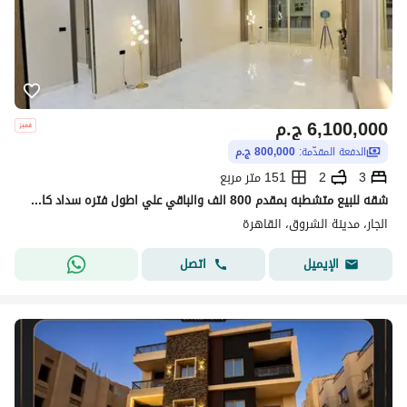
6,100,000
ج.م
الدفعة المقدّمة:
800,000 ج.م
3
2
151 متر مربع
شقه للبيع متشطبه بمقدم 800 الف والباقي علي اطول فتره سداد كامله الخدمات والمرافق بجوار لافيستا سيتي في كمبوند الجار ALJAR فالوري الشروق بالقرب مدينتي
الجار، مدينة الشروق، القاهرة
اتصل
الإيميل