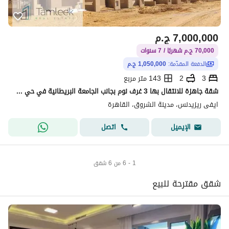
7,000,000
ج.م
70,000 ج.م شهريًا / 7 سنوات
الدفعة المقدّمة:
1,050,000 ج.م
3
2
143 متر مربع
شقة جاهزة للانتقال بها 3 غرف نوم بجانب الجامعة البريطانية في حي متميز مع إمكانية التقسيط تصل إلى 7 سنوات
ايفى ريزيدنس، مدينة الشروق، القاهرة
اتصل
الإيميل
1 - 6 من 6 شقق
شقق مقترحة للبيع