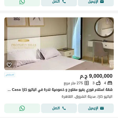
اتصل
الإيميل
9,000,000
ج.م
4
3
275 متر مربع
شقة استلام فوري بفيو مفتوح و خصوصية نادرة في الباتيو كازا Patio Casa الشروق بالقرب من طريق السويس
الباتيو كازا، مدينة الشروق، القاهرة
اتصل
الإيميل