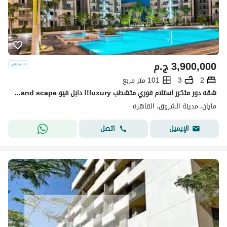
3,900,000
ج.م
2
3
101 متر مربع
شقه دور متكرر استلام فوري متشطب luxury!! دابل فيو pool+land scape تقسيمه رائعه باسهل خطط سداد بدون ضغط وتقسيط 10سـ بجوا لافيستا باتيو كازا + سوان ليك
مايان، مدينة الشروق، القاهرة
اتصل
الإيميل