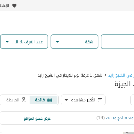
الإعلا
شقة
عدد الغرف & الحمامات
 في الشيخ زايد
شقق 1 غرفة نوم للايجار في الشيخ زايد
الأكثر مشاهدة
قائمة
الخريطة
)
7
(
)
19
(
وند فيلدج ويست
كومباوند زايد ديونز
عرض جميع المواقع
)
7
(
كومباوند كازا