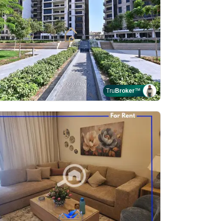
Tru
Broker
™