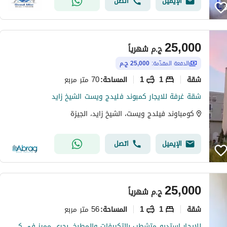
الإيميل
اتصل
25,000
ج.م
شهرياً
الدفعة المقدّمة:
25,000 ج.م
شقة
1
1
70 متر مربع
المساحة
:
شقة غرفة للايجار كمبوند فليدج ويست الشيخ زايد
كومباوند فيلدج ويست، الشيخ زايد، الجيزة
الإيميل
اتصل
25,000
ج.م
شهرياً
شقة
1
1
56 متر مربع
المساحة
:
للايجار استديو متشطب بالتكييفات والمطبخ، بحري مميز في كمبوند زد ويست، الشيخ ذايد For Rent Studio with AC/S and Kitchen,in Zed West - Sheikh Zayed