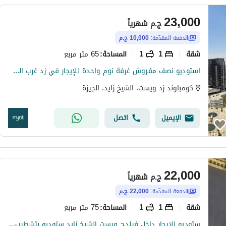
23,000
ج.م
شهرياً
الدفعة المقدّمة:
10,000 ج.م
شقة
1
1
65 متر مربع
المساحة
:
استوديو نصف مفروش غرفة نوم واحدة للإيجار في زد غرب الشيخ زايد | مينت للضيافة
كومباوند زد ويست، الشيخ زايد، الجيزة
الإيميل
اتصل
22,000
ج.م
شهرياً
الدفعة المقدّمة:
22,000 ج.م
شقة
1
1
75 متر مربع
المساحة
:
ستوديو للإيجار داخل فيلدج ويست الشيخ زايد ستوديو بتشطيب كامل بالتكييفات داخل كمبوند راقٍ وموقع مميز بالشيخ زايد.