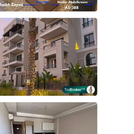
Tru
Broker
™