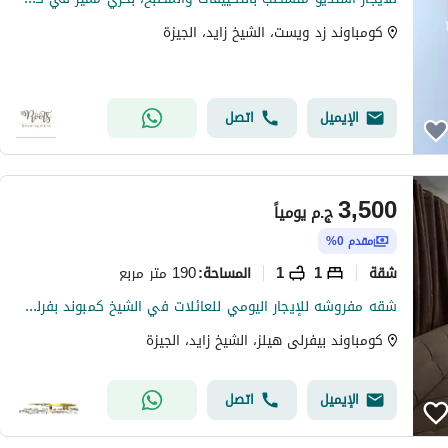
كومباوند زد ويست، الشيخ زايد، الجيزة
الإيميل
اتصل
3,500
ج.م
يومياً
مقدم 0%
شقة
1
1
190 متر مربع
المساحة
:
شقه مفروشه للإيجار اليومي للعائلات في الشيخ كمبوند بفرلي هيلز زايد موقع مميز جدا
كومباوند بيفرلى هيلز، الشيخ زايد، الجيزة
الإيميل
اتصل