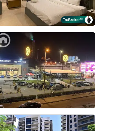
Tru
Broker
™