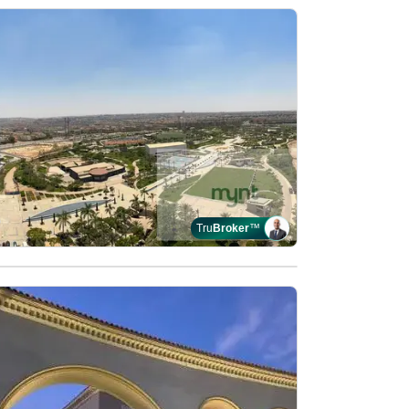
Tru
Broker
™