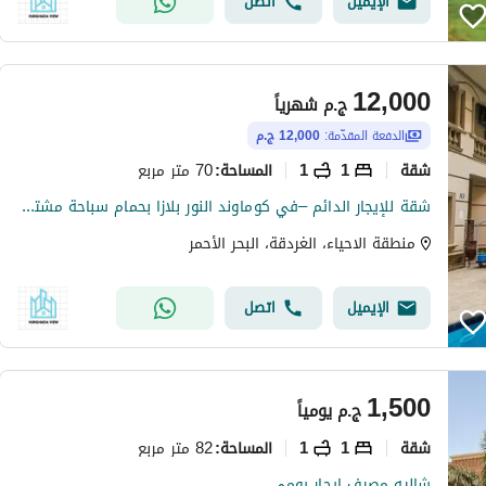
الإيميل
اتصل
12,000
ج.م
شهرياً
الدفعة المقدّمة:
12,000 ج.م
شقة
1
1
70 متر مربع
المساحة
:
شقة للإيجار الدائم –في كوماوند النور بلازا بحمام سباحة مشترك منطقة الاحياء
منطقة الاحياء، الغردقة، البحر الأحمر
الإيميل
اتصل
1,500
ج.م
يومياً
شقة
1
1
82 متر مربع
المساحة
:
شاليه مصيف ايجار يومي