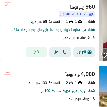
950
ج.م
يومياً
الدفعة المقدّمة:
500 ج.م
شقة
1
1
65 متر مربع
المساحة
:
شقة في عماره الكوثر يوجد بها واي فاي بجوار جمله ماركت الكوثر و امام مجمع بنوك
الغردقة، البحر الأحمر
الإيميل
اتصل
4,000
ج.م
يومياً
شقة
1
2
100 متر مربع
المساحة
:
شقة للإيجار في الجونة مساحة 100 م
الجونة، البحر الأحمر