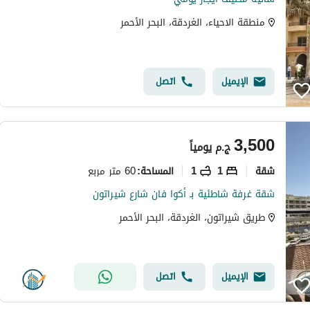
منطقة الاحياء، الغردقة، البحر الأحمر
الإيميل
اتصل
3,500
ج.م
يومياً
شقة
1
1
60 متر مربع
المساحة
:
شقة غرفة شاطئية بـ أکوا فان شارع شيراتون
طريق شيراتون، الغردقة، البحر الأحمر
الإيميل
اتصل