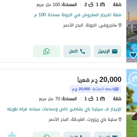
شقة
1
2
100 متر مربع
المساحة
:
شقة للايجار المفروش في الجونة مساحة 100 م
مانجروفى، الجونة، البحر الأحمر
الإيميل
اتصل
20,000
ج.م
شهرياً
الدفعة المقدّمة:
20,000 ج.م
شقة
1
1
70 متر مربع
المساحة
:
للإيجار ف سيلينا باي بشاطئ خاص وحمامات سباحه فرته طويله
سلينا باي ريزورت، الغردقة، البحر الأحمر