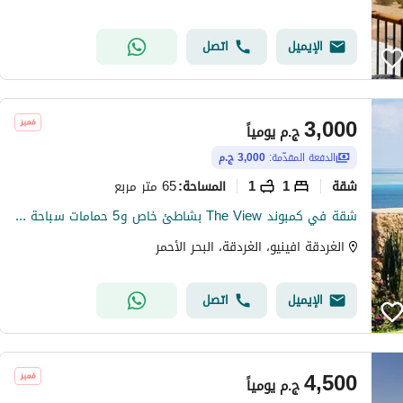
الإيميل
اتصل
3,000
ج.م
يومياً
الدفعة المقدّمة:
3,000 ج.م
شقة
1
1
65 متر مربع
المساحة
:
شقة في كمبوند The View بشاطئ خاص و5 حمامات سباحة للأطفال و الكبار
الغردقة افينيو، الغردقة، البحر الأحمر
الإيميل
اتصل
4,500
ج.م
يومياً