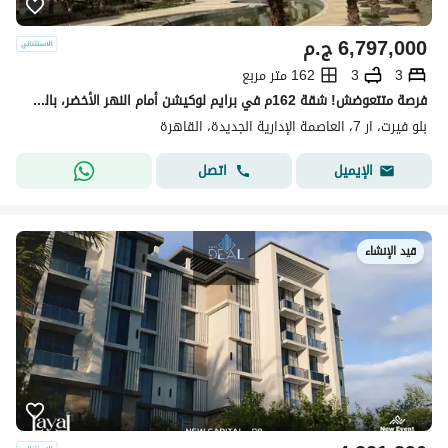
6,797,000
ج.م
3
3
162 متر مربع
فرصة متتعوضش! شقة 162م في برايم لوكيشن أمام النهر الأخضر، بالقرب من سيليا ومحور محمد بن زايد الجنوبي، مع خصم كاش 18.5%.
بلو فيرت، ار 7، العاصمة الإدارية الجديدة، القاهرة
اتصل
الإيميل
قيد الإنشاء