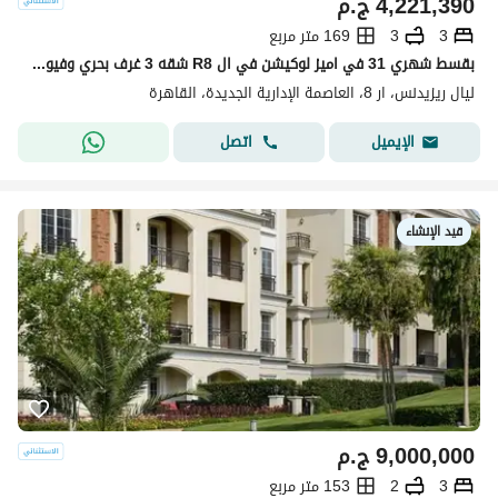
4,221,390
ج.م
3
3
169 متر مربع
بقسط شهري 31 في اميز لوكيشن في ال R8 شقه 3 غرف بحري وفيو لاند سكيب
ليال ريزيدنس، ار 8، العاصمة الإدارية الجديدة، القاهرة
اتصل
الإيميل
قيد الإنشاء
9,000,000
ج.م
3
2
153 متر مربع