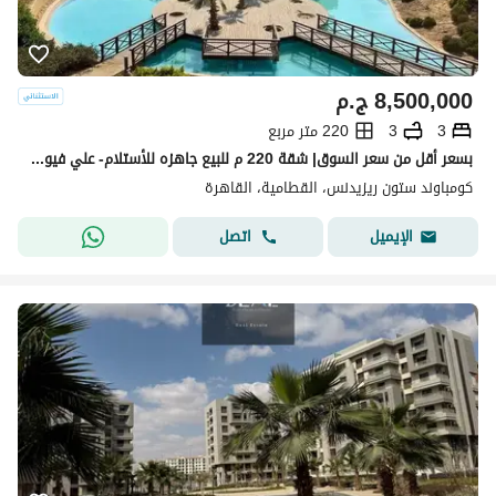
8,500,000
ج.م
3
3
220 متر مربع
بسعر أقل من سعر السوق| شقة 220 م للبيع جاهزه للأستلام- علي فيو لاند سكيب في ستون ريزيدنس – القاهرة الجديدة - 3 غرف
كومباوند ستون ريزيدنس، القطامية، القاهرة
اتصل
الإيميل