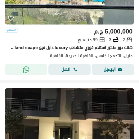
5,000,000
ج.م
2
3
99 متر مربع
شقه دور متكرر استلام فوري متشطب luxury دابل فيو pool+land scape تقسيمه رائعه باسهل خطط سداد بدون ضغط وتقسيط ع اطول عدد سنوات الرحاب-سوان ليك-كريك تاون
مايان، التجمع الخامس، القاهرة الجديدة، القاهرة
اتصل
الإيميل