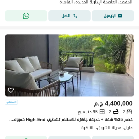
المقصد، العاصمة الإدارية الجديدة، القاهرة
اتصل
الإيميل
4,400,000
ج.م
2
2
95 متر مربع
خصم 35% شقه + حديقه جاهزه للاستلام تشطيب High-End كمبوند مايان - Mayan اميز Destination في الشروق وعلي طريق السويس امام مدينتي بجوار حسن علام و وصالخ
مايان، مدينة الشروق، القاهرة