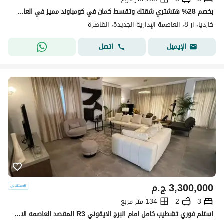
بخصم 28% هتشتري شقتك وتقسط كمان في كومباوند مميز في العاصمة الادارية وقدام اكبر حديقة مركزية في ال R8
كارديا، ار 8، العاصمة الإدارية الجديدة، القاهرة
اتصل
الإيميل
3,300,000
ج.م
3
2
134 متر مربع
استلم فوري تشطيب كامل امام البرج الايقوني R3 المقصد العاصمه الاداريه دقايق من مدينتى Al Maqsad in New Capital