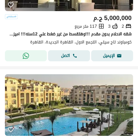
5,000,000
ج.م
2
3
117 متر مربع
شقه الاحلام بدون مقدم !!!وهتقسط من غير ضغط علي 12سنه!!! اميز شقه في اميز لوكيشن باميز فيو في الكمبوند اوفر مش هيتكرر والسعر لقطه
كومباوند تاج سيتي، التجمع الاول، القاهرة الجديدة، القاهرة
اتصل
الإيميل