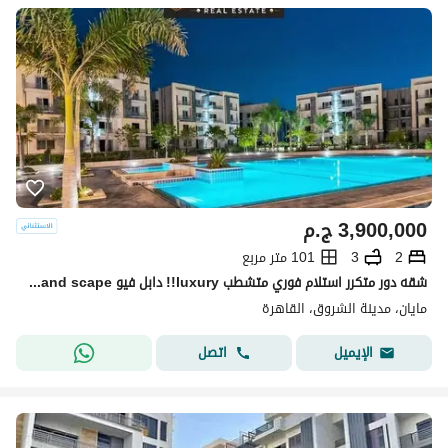
3,900,000
ج.م
2
3
101 متر مربع
شقه دور متكرر استلام فوري متشطب luxury!! دابل فيو pool+land scape تقسيمه رائعه باسهل خطط سداد بدون ضغط وتقسيط 10سـ بجوا لافيستا باتيو كازا + سوان ليك
مايان، مدينة الشروق، القاهرة
اتصل
الإيميل