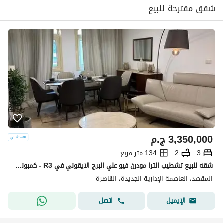
شقق مقترحة للبيع
3,350,000
ج.م
3
2
134 متر مربع
شقه للبيع تشطيب الترا مودرن فيو علي البرج الايقوني في R3 - كمبوند المقصد العاصمه الاداريه دقايق من مدينتى Al Maqsad in New Capital
المقصد، العاصمة الإدارية الجديدة، القاهرة
اتصل
الإيميل