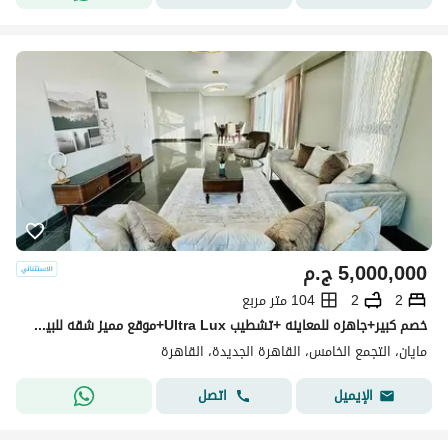
5,000,000
ج.م
2
2
104 متر مربع
خصم كبير+جاهزه للمعاينه +تشطيب Ultra Lux+موقع مميز شقه للبيع في كمبوند مايان التجمع الخامس بين سوان ليك حسن علام و LMD دقايق من HYDE PARK & MIVIDA
مايان، التجمع الخامس، القاهرة الجديدة، القاهرة
اتصل
الإيميل