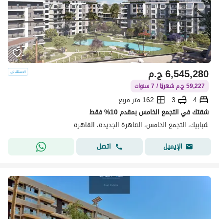
6,545,280
ج.م
59,227 ج.م شهريًا / 7 سنوات
4
3
162 متر مربع
شقتك في التجمع الخامس بمقدم 10% فقط
شبابيك، التجمع الخامس، القاهرة الجديدة، القاهرة
اتصل
الإيميل