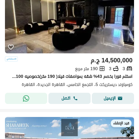
14,500,000
ج.م
3
3
190 متر مربع
استلم فورا بخصم 43% شقه بمواصفات فيلا( 190 متر)خصوصيه 100% للبيع في ديستريكت 5 - District 5 التجمع الخامس دقائق من ميفيدا وهايد بارك وماونتن فيو
كومباوند ديستريكت 5، التجمع الخامس، القاهرة الجديدة، القاهرة
اتصل
الإيميل
قيد الإنشاء