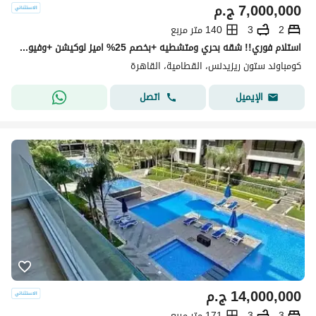
7,000,000
ج.م
2
3
140 متر مربع
استلام فوري!! شقه بحري ومتشطيه +بخصم 25% اميز لوكيشن +وفيو خيالي التجمع الخامس بجوار قطامية هايتس ودقائق لمصر الجديدة Stone Residence New C
كومباوند ستون ريزيدنس، القطامية، القاهرة
اتصل
الإيميل
14,000,000
ج.م
3
3
171 متر مربع