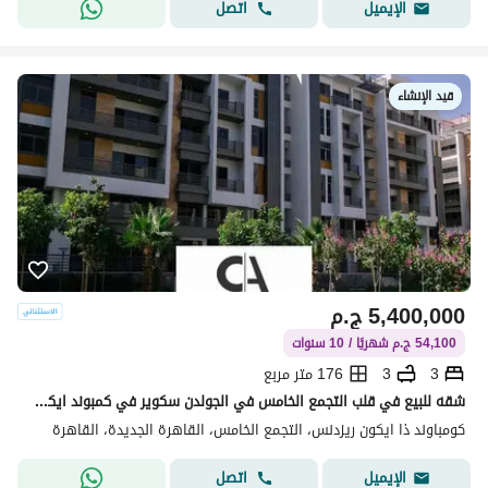
اتصل
الإيميل
قيد الإنشاء
5,400,000
ج.م
54,100 ج.م شهريًا / 10 سنوات
3
3
176 متر مربع
شقه للبيع في قلب التجمع الخامس في الجولدن سكوير في كمبوند ايكون مقدم 5% وقسط علي 10 سنوات مع خصم كاش 35% | * Icon *
كومباوند ذا ايكون ريزدنس، التجمع الخامس، القاهرة الجديدة، القاهرة
اتصل
الإيميل