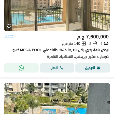
7,600,000
ج.م
2
2
140 متر مربع
ارخص شقة بحري باقل سعرها 25% اطلاله علي MEGA POOL كمبوند ستون ريزيدنس التجمع الخامس | Stone Residence دقايق الي ماونتن فيو و ميفيدا و بالم هيلز و AUC
كومباوند ستون ريزيدنس، القطامية، القاهرة
اتصل
الإيميل