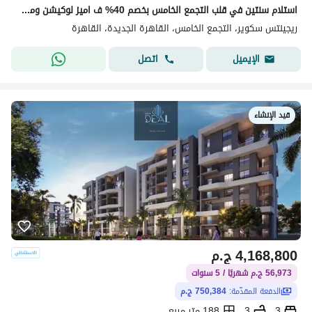
استلام سنتين في قلب التجمع الخامس بخصم 40% ف اميز لوكيشن ومتاح تقسيط لحد 8 سنين
ريجينتس سكوير، التجمع الخامس، القاهرة الجديدة، القاهرة
اتصل
الإيميل
قيد الإنشاء
4,168,800
ج.م
56,973 ج.م شهريًا / 5 سنوات
الدفعة المقدّمة:
750,384 ج.م
3
3
188 متر مربع