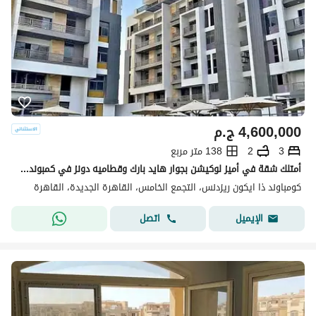
4,600,000
ج.م
3
2
138 متر مربع
أمتلك شقة في أميز لوكيشن بجوار هايد بارك وقطاميه دونز في كمبوند ذا أيكون التجمع الخامس
كومباوند ذا ايكون ريزدنس، التجمع الخامس، القاهرة الجديدة، القاهرة
اتصل
الإيميل