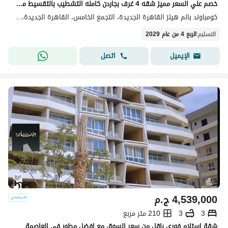
خصم علي السعر مميز شقه 4 غرف بجاردن كامله التشطيب بالتقسيط من بالم هيلز في قلب التجمع
كومباوند بالم هيلز القاهرة الجديدة، التجمع الخامس، القاهرة الجديدة، القاهرة
التسليم
:
الربع 4 من عام 2029
اتصل
الإيميل
4,539,000
ج.م
3
3
210 متر مربع
شقة استلام فوري باقل من سعر السوق مع افضل مطور في العاصمة