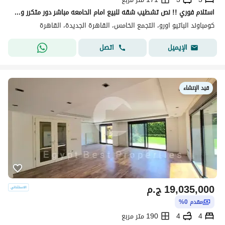
استلام فوري !! نص تشطيب شقه للبيع امام الحامعه مباشر دور متكرر وفيو خيالي vip لوكيشن 171م 3غرف 3 حمام فيو بوول & لاند سكيب -بجوار ماونتن فيو-ميفيدا
كومباوند الباتيو اورو، التجمع الخامس، القاهرة الجديدة، القاهرة
اتصل
الإيميل
قيد الإنشاء
19,035,000
ج.م
مقدم 0%
4
4
190 متر مربع