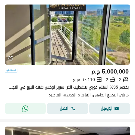
5,000,000
ج.م
2
2
110 متر مربع
بخصم 35% استلم فوري بتشطيب الترا سوبر لوكس شقه للبيع في التجمع الخامس كمبوند مايان Mayan new cairo امام الرحاب بجوار كريك تاون والمطار دقائق من AUC
مايان، التجمع الخامس، القاهرة الجديدة، القاهرة
اتصل
الإيميل