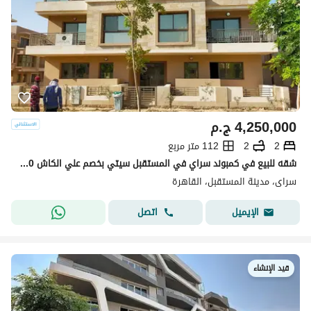
4,250,000
ج.م
2
2
112 متر مربع
شقه للبيع في كمبوند سراي في المستقبل سيتي بخصم علي الكاش 50% او قسط علي 12 سنه | لوكيشن مميز في القاهره الجديده | Sarai
سراى، مدينة المستقبل، القاهرة
اتصل
الإيميل
قيد الإنشاء