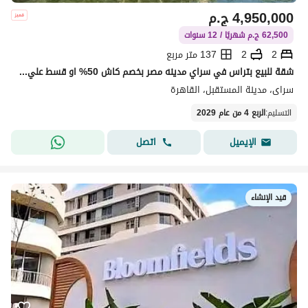
4,950,000
ج.م
62,500 ج.م شهريًا / 12 سنوات
2
2
137 متر مربع
شقة للبيع بتراس في سراي مدينه مصر بخصم كاش 50% او قسط علي 12 سنه بدون مقدم 0% في قلب المستقبل ستي | Sarai
سراى، مدينة المستقبل، القاهرة
التسليم
:
الربع 4 من عام 2029
اتصل
الإيميل
قيد الإنشاء