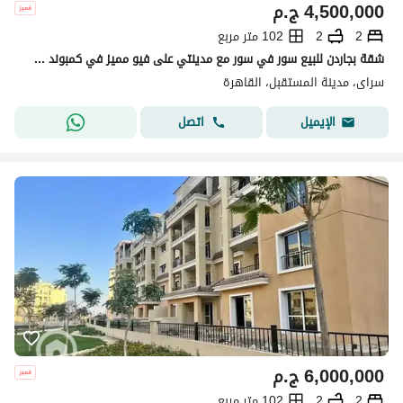
4,500,000
ج.م
2
2
102 متر مربع
شقة بجاردن للبيع سور في سور مع مدينتي على فيو مميز في كمبوند سراي القاهرة الجديدة
سراى، مدينة المستقبل، القاهرة
اتصل
الإيميل
6,000,000
ج.م
2
2
102 متر مربع