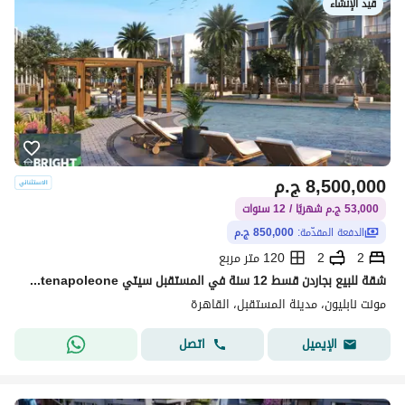
قيد الإنشاء
8,500,000
ج.م
53,000 ج.م شهريًا / 12 سنوات
الدفعة المقدّمة:
850,000 ج.م
2
2
120 متر مربع
شقة للبيع بجاردن قسط 12 سنة في المستقبل سيتي Montenapoleone
مونت نابليون، مدينة المستقبل، القاهرة
اتصل
الإيميل