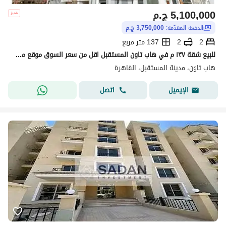
5,100,000
ج.م
الدفعة المقدّمة:
3,750,000 ج.م
2
2
137 متر مربع
للبيع شقة ١٣٧ م في هاب تاون المستقبل اقل من سعر السوق موقع مميز - ناصية - بحري
هاب تاون، مدينة المستقبل، القاهرة
اتصل
الإيميل