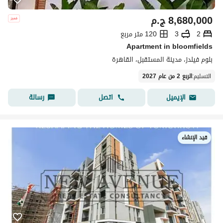
8,680,000
ج.م
2
3
120 متر مربع
Apartment in bloomfields
بلوم فيلدز، مدينة المستقبل، القاهرة
التسليم
:
الربع 2 من عام 2027
اتصل
رسالة
الإيميل
قيد الإنشاء