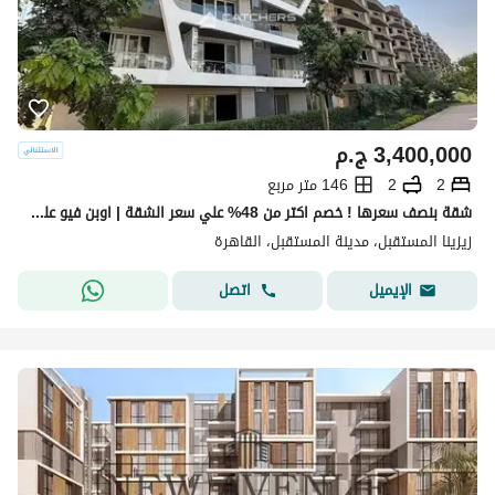
3,400,000
ج.م
2
2
146 متر مربع
شقة بنصف سعرها ! خصم اكتر من 48% علي سعر الشقة | اوبن فيو علي لاند سكيب - لوكيشن ممتاز لكمبوند زيزينا المستقبل وبالقرب من مدينتي , الرحاب
زيزينا المستقبل، مدينة المستقبل، القاهرة
اتصل
الإيميل