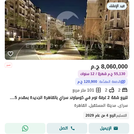
قيد الإنشاء
8,060,000
ج.م
55,130 ج.م شهريًا / 12 سنوات
الدفعة المقدّمة:
120,900 ج.م
2
2
101 متر مربع
للبيع شقة 2 غرفة نوم في كومباوند سراي بالقاهرة الجديدة بمقدم 1.5% وقسط علي 12 سنة
سراى، مدينة المستقبل، القاهرة
التسليم
:
الربع 4 من عام 2029
اتصل
الإيميل