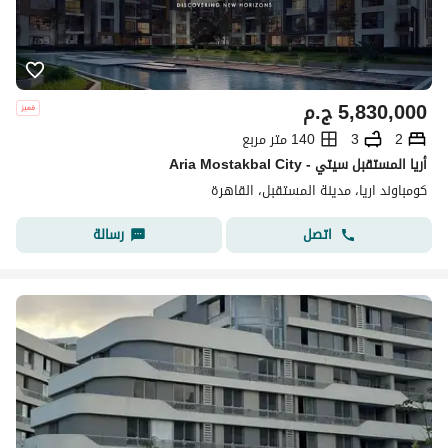
5,830,000
ج.م
2
3
140 متر مربع
Aria Mostakbal City - أريا المستقبل سيتي
كومباوند اريا، مدينة المستقبل، القاهرة
اتصل
رسالة