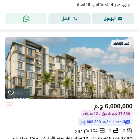
سراى، مدينة المستقبل، القاهرة
اتصل
الإيميل
قيد الإنشاء
6,000,000
ج.م
37,500 ج.م شهريًا / 12 سنوات
الدفعة المقدّمة:
600,000 ج.م
2
1
104 متر مربع
شقة للبيع بالتقسيط على 12 سنة بجوار محور الأمل في Nyoum Mostakbal City