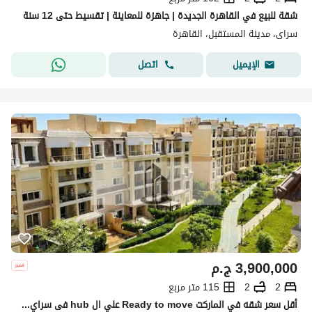
شقة للبيع في القاهرة الجديدة | جاهزة للمعاينة | تقسيط حتى 12 سنة
سراى، مدينة المستقبل، القاهرة
اتصل
الإيميل
3,900,000
ج.م
2
2
115 متر مربع
أقل سعر شقه في الماركت Ready to move علي ال hub فى سراي SARAI دقائق من مدينتي المتسقبل سيتي . .