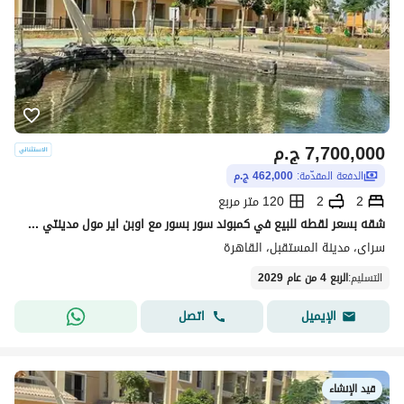
7,700,000
ج.م
الدفعة المقدّمة:
462,000 ج.م
2
2
120 متر مربع
شقه بسعر لقطه للبيع في كمبوند سور بسور مع اوبن اير مول مدينتي وعلي طريق السويس مباشره
سراى، مدينة المستقبل، القاهرة
التسليم
:
الربع 4 من عام 2029
اتصل
الإيميل
قيد الإنشاء