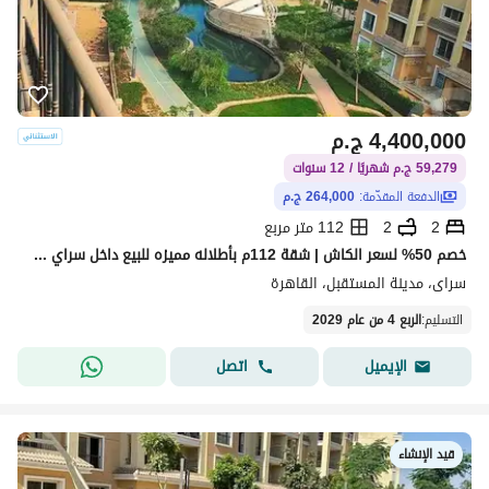
4,400,000
ج.م
59,279 ج.م شهريًا / 12 سنوات
الدفعة المقدّمة:
264,000 ج.م
2
2
112 متر مربع
خصم 50% لسعر الكاش | شقة 112م بأطلاله مميزه للبيع داخل سراي - مرحلة Esse (Sheya) - القاهره الجديده - التجمع الخامس - 2 غرف
سراى، مدينة المستقبل، القاهرة
التسليم
:
الربع 4 من عام 2029
اتصل
الإيميل
قيد الإنشاء