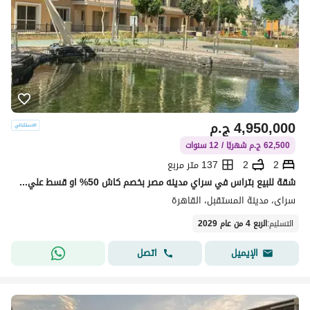
4,950,000
ج.م
62,500 ج.م شهريًا / 12 سنوات
2
2
137 متر مربع
شقة للبيع بتراس في سراي مدينه مصر بخصم كاش 50% او قسط علي 12 سنه بدون مقدم 0% في قلب المستقبل ستي | Sarai
سراى، مدينة المستقبل، القاهرة
التسليم
:
الربع 4 من عام 2029
اتصل
الإيميل