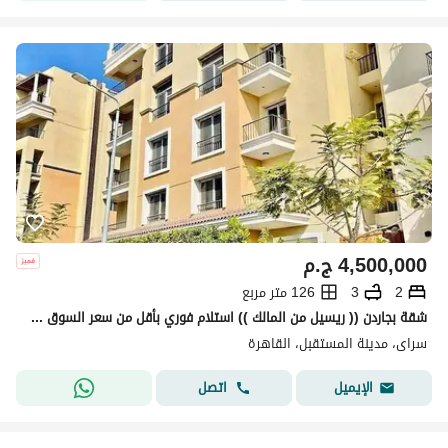
4,500,000
ج.م
2
3
126 متر مربع
شقة بجاردن (( ريسيل من المالك )) استلام فوري بأقل من سعر السوق للبيع في كمبوند سراي أمام مدينتي مباشره
سراى، مدينة المستقبل، القاهرة
اتصل
الإيميل