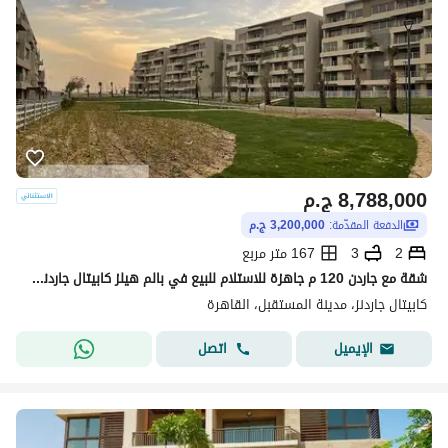
8,788,000
ج.م
الدفعة المقدّمة:
3,200,000 ج.م
2
3
167 متر مربع
شقة مع جاردن 120 م جاهزة للاستلام للبيع في بالم هيلز كابيتال جاردنز المستقبل Palm Hills Capital Gardens Mostakbal City
كابيتال جاردنز، مدينة المستقبل، القاهرة
اتصل
الإيميل