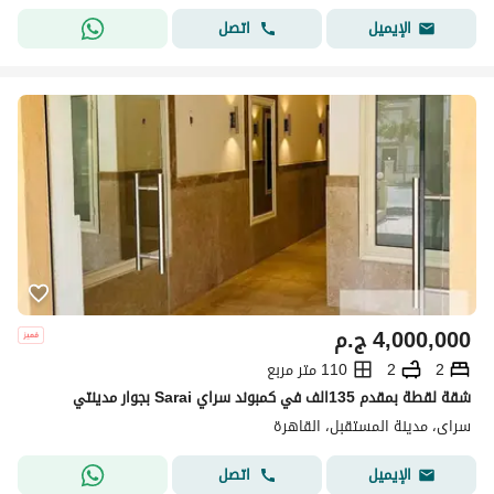
اتصل
الإيميل
4,000,000
ج.م
2
2
110 متر مربع
شقة لقطة بمقدم 135الف في كمبوند سراي Sarai بجوار مدينتي
سراى، مدينة المستقبل، القاهرة
اتصل
الإيميل