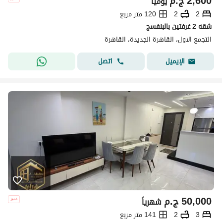
2,600
ج.م
يومياً
2
2
120 متر مربع
شقه 2 غرفتين بالبنفسج
التجمع الاول، القاهرة الجديدة، القاهرة
اتصل
الإيميل
50,000
ج.م
شهرياً
3
2
141 متر مربع