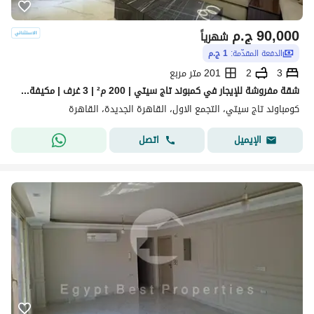
90,000
ج.م
شهرياً
الدفعة المقدّمة:
1 ج.م
3
2
201 متر مربع
شقة مفروشة للإيجار في كمبوند تاج سيتي | 200 م² | 3 غرف | مكيفة بالكامل
كومباوند تاج سيتي، التجمع الاول، القاهرة الجديدة، القاهرة
اتصل
الإيميل