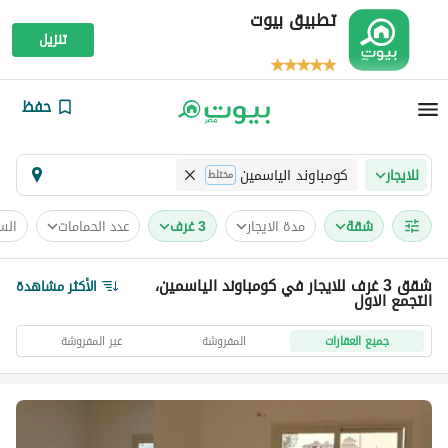
تطبيق بيوت
تنزيل
حفظ
كومباوند الياسمين
للايجار
مختلط
شقة
مدة الايجار
3 غرف
عدد الحمامات
الس
شقق 3 غرف للايجار في كومباوند الياسمين،
الأكثر مشاهدة
التجمع الاول
جميع العقارات
المفروشة
غير المفروشة