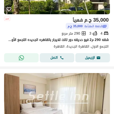
35,000
ج.م
شهرياً
الدفعة المقدّمة:
35,000 ج.م
4
3
290 متر مربع
شقه 290 م2 فيو حديقه دور تالت للايجار بالقاهره الجديده التجمع الأول البنفسج 6
التجمع الاول، القاهرة الجديدة، القاهرة
اتصل
الإيميل