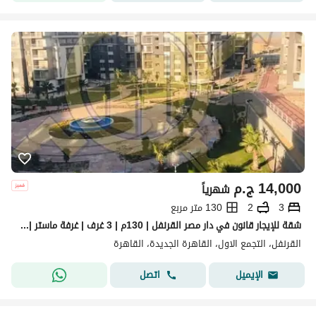
14,000
ج.م
شهرياً
3
2
130 متر مربع
شقة للإيجار قانون في دار مصر القرنفل | 130م | 3 غرف | غرفة ماستر | فيو لاند سكيب | مطبخ راكب
القرنفل، التجمع الاول، القاهرة الجديدة، القاهرة
اتصل
الإيميل