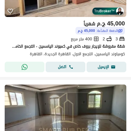
Tru
Broker
™
45,000
ج.م
شهرياً
الدفعة المقدّمة:
45,000 ج.م
3
2
400 متر مربع
شقة مفروشة للإيجار بروف خاص في كمبوند الياسمين - التجمع الخامس. مساحه 400 متر الدور الثالت بدون مصعد بها روف خاص و تراس كبير 3 غرف نوم 2 حمام
كومباوند الياسمين، التجمع الاول، القاهرة الجديدة، القاهرة
اتصل
الإيميل