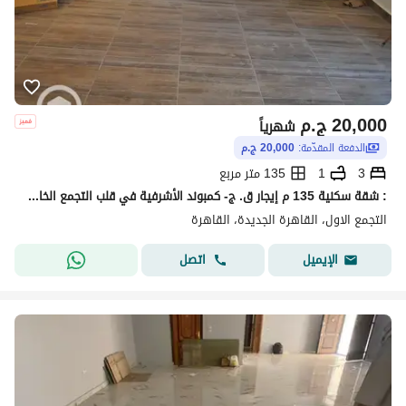
20,000
ج.م
شهرياً
الدفعة المقدّمة:
20,000 ج.م
3
1
135 متر مربع
: شقة سكنية 135 م إيجار ق. ج- كمبوند الأشرفية في قلب التجمع الخامس. الكمبوند ساكن بالفعل وفي وسط منطقة حيوية جدا ووسط أرقي الكمبوندز بالتجمع الخامس مثل كمبوندز: Water Way - River Walk- Maxim Country Club - Bellagio -Fount - Emerald Park الكمبوند قريب
التجمع الاول، القاهرة الجديدة، القاهرة
اتصل
الإيميل