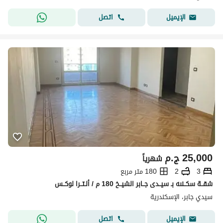
اتصل
الإيميل
25,000
ج.م
شهرياً
3
2
180 متر مربع
شقــة سكــنىه بـ سيــدى جــابر الشيــخ 180 م / ألـتــرا لوكــس
سيدي جابر، الإسكندرية
اتصل
الإيميل