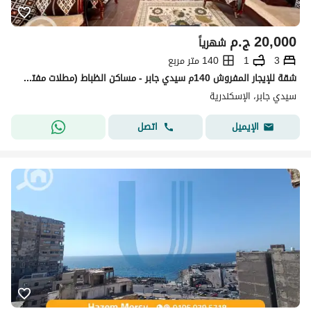
20,000
ج.م
شهرياً
3
1
140 متر مربع
شقة للإيجار المفروش 140م سيدي جابر - مساكن الظباط (مطلات مفتوحة)
سيدي جابر، الإسكندرية
اتصل
الإيميل