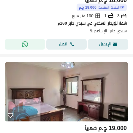
18,000
ج.م
شهرياً
الدفعة المقدّمة:
18,000 ج.م
3
1
160 متر مربع
شقة للإيجار السكني في سيدي جابر 160م
سيدي جابر، الإسكندرية
اتصل
الإيميل
19,000
ج.م
شهرياً