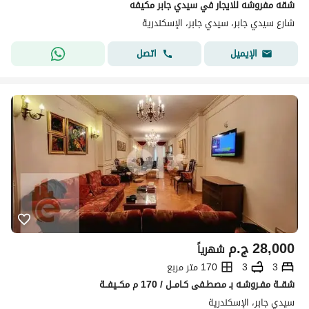
شقه مفروشه للايجار في سيدي جابر مكيفه
شارع سيدي جابر، سيدي جابر، الإسكندرية
اتصل
الإيميل
28,000
ج.م
شهرياً
3
3
170 متر مربع
شقــة مفـروشـه بـ مصطـفى كـامــل / 170 م مكــيفــة
سيدي جابر، الإسكندرية