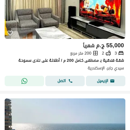
55,000
ج.م
شهرياً
3
2
200 متر مربع
شقـة فندقـية بـ مصطفى كـامل 200 م / أطلالـة على نـادى سمـوحـة
سيدي جابر، الإسكندرية
اتصل
الإيميل