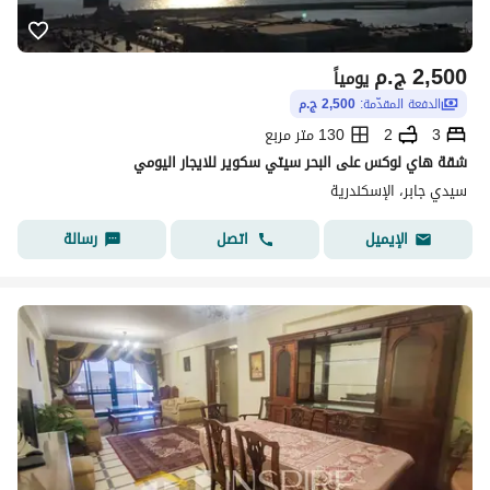
2,500
ج.م
يومياً
الدفعة المقدّمة:
2,500 ج.م
3
2
130 متر مربع
شقة هاي لوكس على البحر سيتي سكوير للايجار اليومي
سيدي جابر، الإسكندرية
اتصل
رسالة
الإيميل