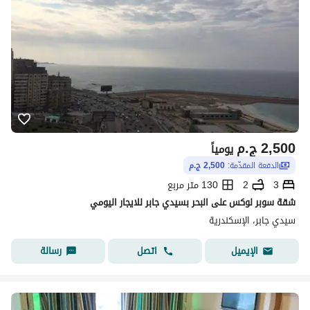
2,500
ج.م
يومياً
الدفعة المقدّمة:
2,500 ج.م
3
2
130 متر مربع
شقة سوبر لوكس على البحر بسيدي جابر للايجار اليومي
سيدي جابر، الإسكندرية
اتصل
رسالة
الإيميل