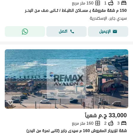
3
1
150 متر مربع
150 م شقة مفروشة بـ مســاكن الظبــاط / تــانى صـف مـن البحــر
سيدي جابر، الإسكندرية
اتصل
الإيميل
33,000
ج.م
شهرياً
3
2
160 متر مربع
شقة للإيجار المفروش 160 م سيدي جابر (تاني نمرة من البحر)