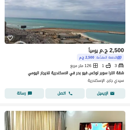
2,500
ج.م
يومياً
الدفعة المقدّمة:
2,500 ج.م
3
1
126 متر مربع
شقة الترا سوبر لوكس فيو بحر في الاسكندرية للايجار اليومي
سيدي جابر، الإسكندرية
اتصل
رسالة
الإيميل