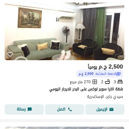
2,500
ج.م
يومياً
الدفعة المقدّمة:
2,500 ج.م
3
2
270 متر مربع
شقة الترا سوبر لوكس على البحر للايجار اليومي
سيدي جابر، الإسكندرية
اتصل
رسالة
الإيميل