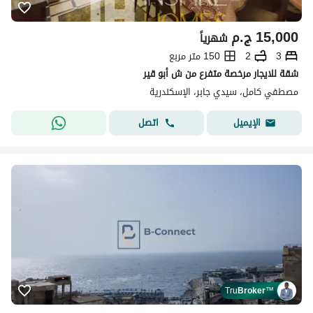
15,000
ج.م
شهرياً
3
2
150 متر مربع
شقة للايجار مرخصة متفرع من ش أبو قير
مصطفي كامل، سيدي جابر، الإسكندرية
اتصل
الإيميل
Tru
Broker
™