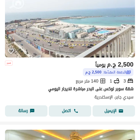
2,500
ج.م
يومياً
الدفعة المقدّمة:
2,500 ج.م
3
1
140 متر مربع
شقة سوبر لوكس على البحر مباشرة للايجار اليومي
سيدي جابر، الإسكندرية
اتصل
رسالة
الإيميل