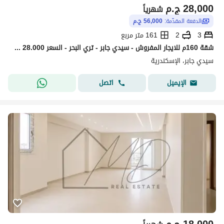
28,000
ج.م
شهرياً
الدفعة المقدّمة:
56,000 ج.م
3
2
161 متر مربع
شقة 160م للايجار المفروش - سيدي جابر - تري البحر - السعر 28.000 الف ج شهرياً
سيدي جابر، الإسكندرية
اتصل
الإيميل