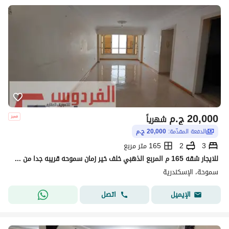
20,000
ج.م
شهرياً
الدفعة المقدّمة:
20,000 ج.م
3
2
165 متر مربع
للايجار شقه 165 م المربع الذهبي خلف خير زمان سموحه قريبه جدا من الشرطه العسكريه ونادي مبارك
سموحة، الإسكندرية
اتصل
الإيميل