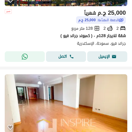
25,000
ج.م
شهرياً
الدفعة المقدّمة:
25,000 ج.م
2
2
128 متر مربع
شقة للايجار 128م - ( كمبوند جراند فيو )
جراند فيو، سموحة، الإسكندرية
اتصل
الإيميل