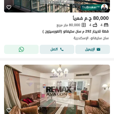
Tru
Broker
™
80,000
ج.م
شهرياً
4
4
80,000 متر مربع
شقة للايجار 292 م سان ستيفانو (الفورسيزون )
سان ستيفانو، الإسكندرية
اتصل
الإيميل