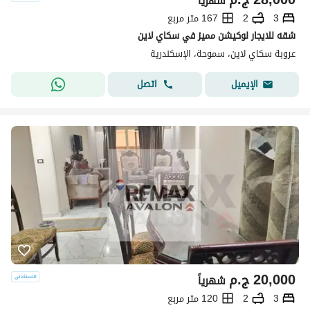
شهرياً
3
2
167 متر مربع
شقه للايجار لوكيشن مميز في سكاي لاين
عروبة سكاي لاين، سموحة، الإسكندرية
اتصل
الإيميل
20,000
ج.م
شهرياً
3
2
120 متر مربع