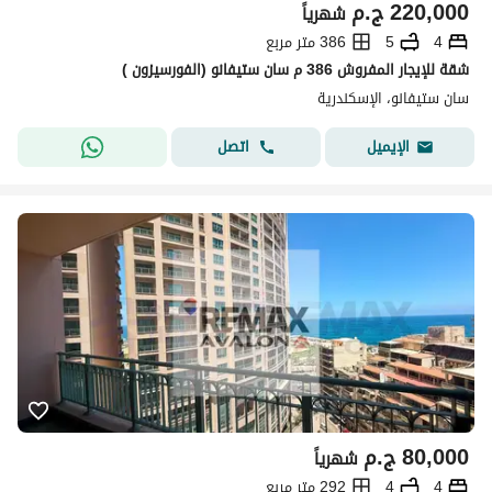
220,000
ج.م
شهرياً
4
5
386 متر مربع
شقة للإيجار المفروش 386 م سان ستيفانو (الفورسيزون )
سان ستيفانو، الإسكندرية
اتصل
الإيميل
80,000
ج.م
شهرياً
4
4
292 متر مربع