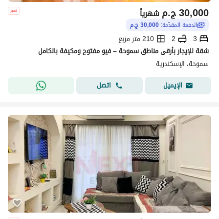
30,000
ج.م
شهرياً
الدفعة المقدّمة:
30,000 ج.م
3
2
210 متر مربع
شقة للإيجار بأرقى مناطق سموحة – فيو مفتوح ومكيفة بالكامل
سموحة، الإسكندرية
اتصل
الإيميل