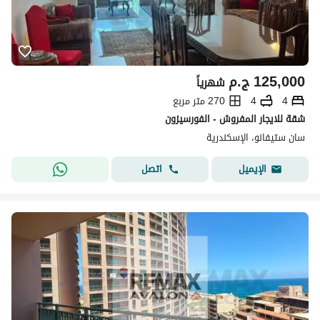
125,000
ج.م
شهرياً
4
4
270 متر مربع
شقة للايجار المفروش - الفورسيزون
سان ستيفانو، الإسكندرية
اتصل
الإيميل