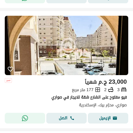
23,000
ج.م
شهرياً
3
2
177 متر مربع
فيو مفتوح على الشارع شقة للايجار في صواري
صواري، محرّم بيك، الإسكندرية
اتصل
الإيميل