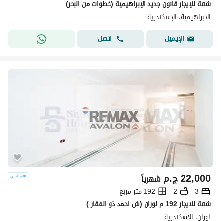
شقة للإيجار قانون جديد الإبراهيمية (خطوات من البحر)
الابراهيمية، الإسكندرية
اتصل
الإيميل
22,000
ج.م
شهرياً
3
2
192 متر مربع
شقة للايجار 192 م لوران (ش احمد ذو الفقار )
لوران، الإسكندرية