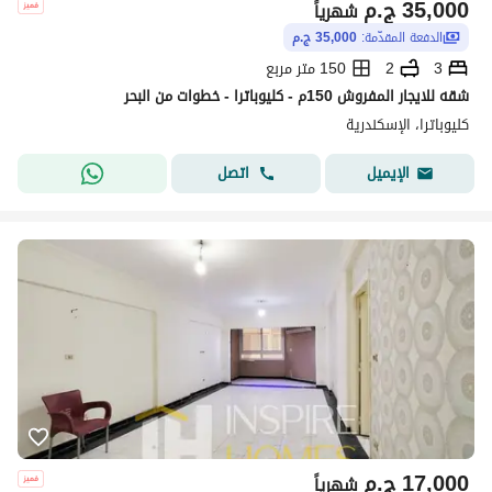
35,000
ج.م
شهرياً
الدفعة المقدّمة:
35,000 ج.م
3
2
150 متر مربع
شقه للايجار المفروش 150م - كليوباترا - خطوات من البحر
كليوباترا، الإسكندرية
اتصل
الإيميل
17,000
ج.م
شهرياً