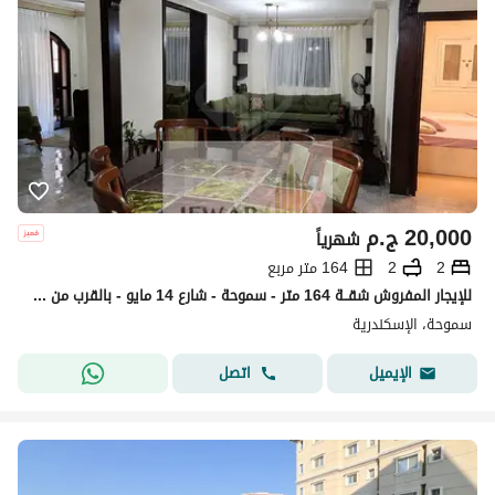
20,000
ج.م
شهرياً
2
2
164 متر مربع
للإيجار المفروش شقــة 164 متر - سموحة - شارع 14 مايو - بالقرب من جامعة فاروس
سموحة، الإسكندرية
اتصل
الإيميل