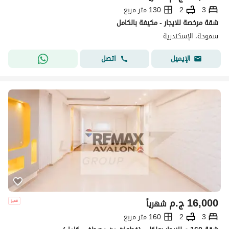
3
2
130 متر مربع
شقة مرخصة للايجار - مكيفة بالكامل
سموحة، الإسكندرية
اتصل
الإيميل
16,000
ج.م
شهرياً
3
2
160 متر مربع