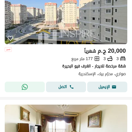
20,000
ج.م
شهرياً
3
3
177 متر مربع
شقة مرخصة للايجار - الغرف فيو البحيرة
صواري، محرّم بيك، الإسكندرية
اتصل
الإيميل