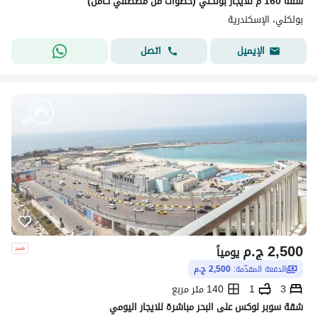
شقة 160 م للايجار بولكلي (خطوات من مصطفي كامل)
بولكلي، الإسكندرية
اتصل
الإيميل
2,500
ج.م
يومياً
الدفعة المقدّمة:
2,500 ج.م
3
1
140 متر مربع
شقة سوبر لوكس على البحر مباشرة للايجار اليومي