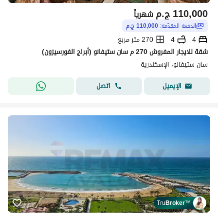
110,000
ج.م
شهرياً
الدفعة المقدّمة:
110,000 ج.م
4
4
270 متر مربع
شقة للايجار المفروش 270 م سان ستيفانو (أبراج الفورسيزون)
سان ستيفانو، الإسكندرية
اتصل
الإيميل
Tru
Broker
™