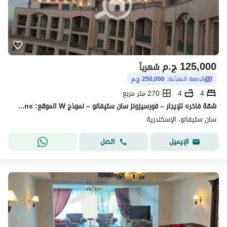
125,000
ج.م
شهرياً
الدفعة المقدّمة:
250,000 ج.م
4
4
270 متر مربع
شقة فاخره للإيجار – فورسيزونز سان ستيفانو – نموذج W الموقع: Four Seasons – سان ستيفانو المساحة: حوالي 270 متر مربع
سان ستيفانو، الإسكندرية
اتصل
الإيميل