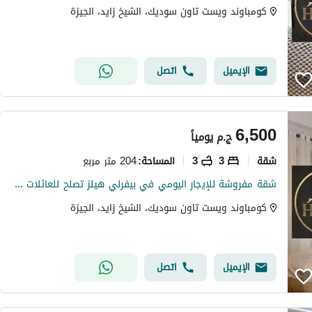
كومباوند ويست تاون سوديك، الشيخ زايد، الجيزة
الإيميل
اتصل
6,500
ج.م
يومياً
شقة
3
3
204 متر مربع
المساحة
:
شقة مفروشة للإيجار اليومي في بيفرلي هيلز تصلح للعائلات elshikh zayed
كومباوند ويست تاون سوديك، الشيخ زايد، الجيزة
الإيميل
اتصل