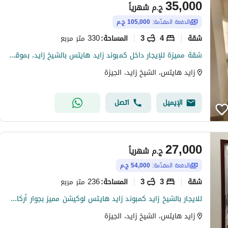
35,000
ج.م
شهرياً
الدفعة المقدّمة:
105,000 ج.م
شقة
4
3
330 متر مربع
المساحة
:
شقة مميزة للإيجار داخل كمبوند زايد هايتس بالشيخ زايد، بموقع استراتيجي على بُعد دقائق من أركان مول ومدخل زايد 3، مع إطلالة مفتوحة وتشطيب ألترا سوبر لوكس، وأول سكن. تبلغ مساحة الشقة 330 مترًا، وتتكون من 4 غرف نوم (منها غرفة ماستر بحمام ودريسنج)، وريسبشن واس
زايد هايتس، الشيخ زايد، الجيزة
الإيميل
اتصل
27,000
ج.م
شهرياً
الدفعة المقدّمة:
54,000 ج.م
شقة
3
3
236 متر مربع
المساحة
:
للايجار بالشيخ زايد كمبوند زايد هايتس لوكيشن مميز بجوار أركان مول من مدخل زايد 3 من وصله دهشور شقه مميزه جدا تشطيب سوبر لوكس ح
زايد هايتس، الشيخ زايد، الجيزة