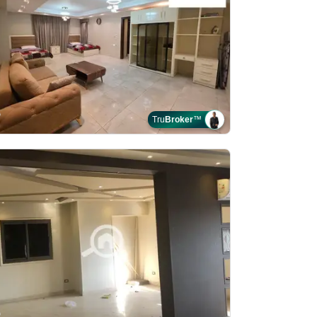
Tru
Broker
™