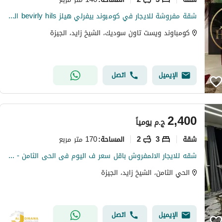
شقة مفروشة للايجار في كومبوند بيفرلي هيلز bevirly hils الشيخ زايد elsheikh zayed
كومباوند ويست تاون سوديك، الشيخ زايد، الجيزة
الإيميل
اتصل
2,400
ج.م
يومياً
شقة
3
2
170 متر مربع
المساحة
:
شقه للايجار الالمفروش باقل سعر ف اليوم فى الحى الثامن - المساحه 170م - الشيخ زايد Al Sheikh Zayed
الحي الثامن، الشيخ زايد، الجيزة
الإيميل
اتصل