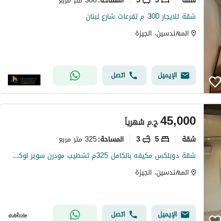
المساحة
:
شقة للايجار 300 م تفرعات شارع لبنان
المهندسين، الجيزة
الإيميل
اتصل
45,000
ج.م
شهرياً
شقة
5
3
325 متر مربع
المساحة
:
شقة دوبلكس مكيفه بالكامل 325م تشطيب مودرن سوبر لوكس موقع مميز ميدان لبنان مطبخ راكب تصلح سكن ويفضل مكتب عنوان مميز 2مصعد
المهندسين، الجيزة
الإيميل
اتصل