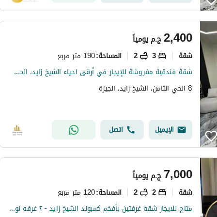
2,400
ج.م
يومياً
شقة
3
2
190 متر مربع
المساحة
:
شقة فندقية مفروشة للإيجار في أرقى احياء الشيخ زايد، الحي التامن باقل سعر يومي قريبة من جميع الخدمات.
الحي الثامن، الشيخ زايد، الجيزة
الإيميل
اتصل
7,000
ج.م
يومياً
شقة
2
2
120 متر مربع
المساحة
:
متاح للايجار شقه غرفتين بأفخم كمبوند الشيخ زايد - ٢ غرفه نوم فندقيه مكيفه