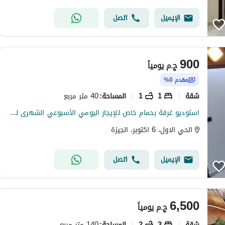
الإيميل
اتصل
900
ج.م
يومياً
مقدم 0%
شقة
1
1
40 متر مربع
المساحة
:
استوديو غرفة بحمام خاص للإيجار اليومي الأسبوعي الشهرى للأسر والعائلات
الحي الاول، 6 اكتوبر، الجيزة
الإيميل
اتصل
6,500
ج.م
يومياً
شقة
3
2
140 متر مربع
المساحة
: