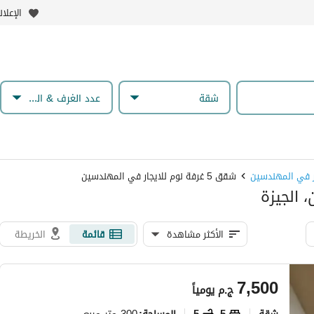
الإعلا
شقة
عدد الغرف & الحمامات
ر في المهندسين
شقق 5 غرفة نوم للايجار في المهندسين
الأكثر مشاهدة
قائمة
الخريطة
7,500
ج.م
يومياً
شقة
5
5
300 متر مربع