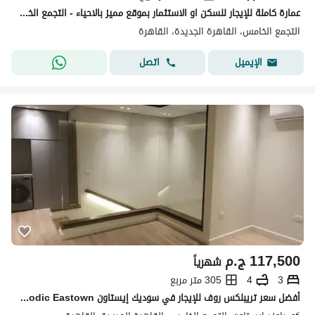
عمارة كاملة للإيجار للسكن او الاستثمار بموقع مميز بالاحياء - التجمع الخامس
التجمع الخامس، القاهرة الجديدة، القاهرة
اتصل
الإيميل
117,500
ج.م
شهرياً
3
4
305 متر مربع
أفضل سعر تريبلكس روف للإيجار في سوديك إيستاون Sodic Eastown القاهرة الجديدة New Cairo 305 متر + روف 74 متر 3 غرف نوم وغرفة مربية