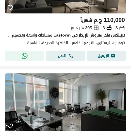
110,000
ج.م
شهرياً
3
3
305 متر مربع
تريبلكس فاخر مفروش للإيجار في Eastown بمساحات واسعة وتصميم راقي وموقع مميز داخل الكمبوند بسعر مغري ومميز جدًا
كومباوند ايستاون، التجمع الخامس، القاهرة الجديدة، القاهرة
اتصل
الإيميل