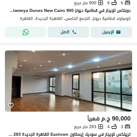
6
6
900 متر مربع
دوبلكس للإيجار في قطامية ديونز Katameya Dunes New Cairo 900 متر 6 غرف نوم حمام سباحة خاص Basement Ground Floor
كومباوند قطامية ديونز، التجمع الخامس، القاهرة الجديدة، القاهرة
اتصل
الإيميل
90,000
ج.م
شهرياً
3
4
283 متر مربع
تريبلكس للإيجار في سوديك إيستاون Eastown القاهرة الجديدة New Cairo 283 متر ورووف 80 متر 3 غرف نوم مطبخ وتكييفات