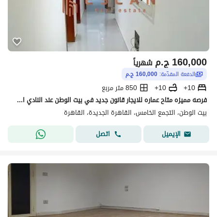
160,000
ج.م
شهرياً
الدفعة المقدّمة:
160,000 ج.م
10+
10+
850 متر مربع
فرصه مميزه متاح عماره للايجار قانون جديد في بيت الوطن عند النادي الاهلي تشطيبات خاصه - اول سكن
بيت الوطن، التجمع الخامس، القاهرة الجديدة، القاهرة
اتصل
الإيميل