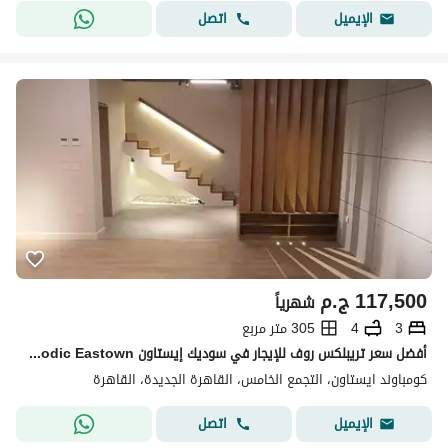
اتصل
الإيميل
117,500
ج.م
شهرياً
3
4
305 متر مربع
أفضل سعر تريبلكس روف للإيجار في سوديك إيستاون Sodic Eastown القاهرة الجديدة New Cairo 305 متر + تراس 74 متر 3 غرف نوم 4 حمامات
كومباوند ايستاون، التجمع الخامس، القاهرة الجديدة، القاهرة
اتصل
الإيميل