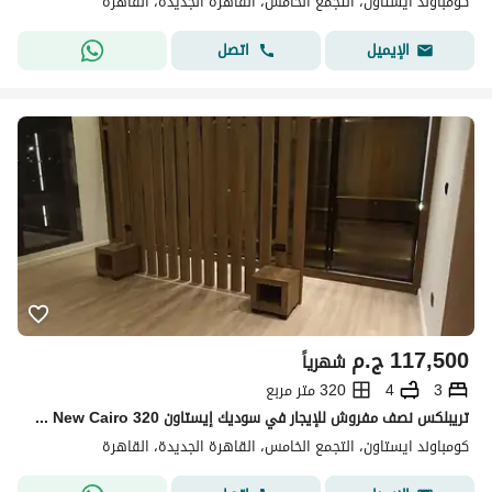
كومباوند ايستاون، التجمع الخامس، القاهرة الجديدة، القاهرة
اتصل
الإيميل
117,500
ج.م
شهرياً
3
4
320 متر مربع
تريبلكس نصف مفروش للإيجار في سوديك إيستاون Sodic Eastown New Cairo 320 متر 3 غرف نوم 4 حمامات غرفة مربية مطبخ وأجهزة وتكييفات
كومباوند ايستاون، التجمع الخامس، القاهرة الجديدة، القاهرة