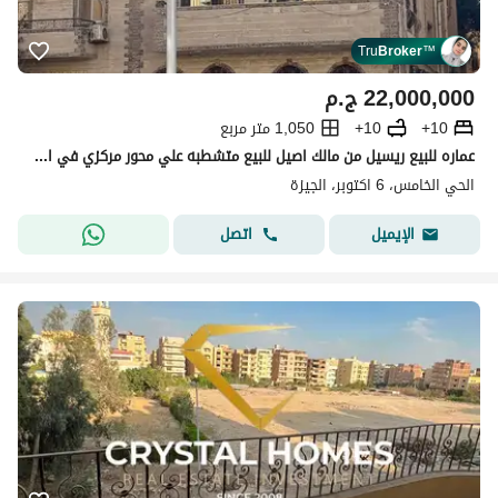
Tru
Broker
™
22,000,000
ج.م
10+
10+
1,050 متر مربع
عماره للبيع ريسيل من مالك اصيل للبيع متشطبه علي محور مركزي في الحي الخامس في 6 اكتوبر Fifth District, 6th of October City
الحي الخامس، 6 اكتوبر، الجيزة
اتصل
الإيميل