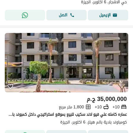
حي الاشجار، 6 اكتوبر، الجيزة
اتصل
الإيميل
35,000,000
ج.م
10+
10+
1,800 متر مربع
عماره كامله علي فيو لاند سكيب للبيع بموقع استراتيجي داخل كمبوند باديه في 6 اكتوبر
كومباوند بادية بالم هيلز، 6 اكتوبر، الجيزة