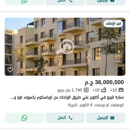
اتصل
الإيميل
قيد الإنشاء
36,000,000
ج.م
10+
10+
1,740 متر مربع
عمارة للبيع في أكتوبر علي طريق الواحات من اوراسكوم بكمبوند اوو وست O West
كومباوند او ويست، 6 اكتوبر، الجيزة
اتصل
الإيميل