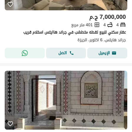
7,000,000
ج.م
4
4
401 متر مربع
عقار سكني للبيع لقطه متطشب في جراند هاايتس استلام قريب
جراند هايتس، 6 اكتوبر، الجيزة
اتصل
الإيميل