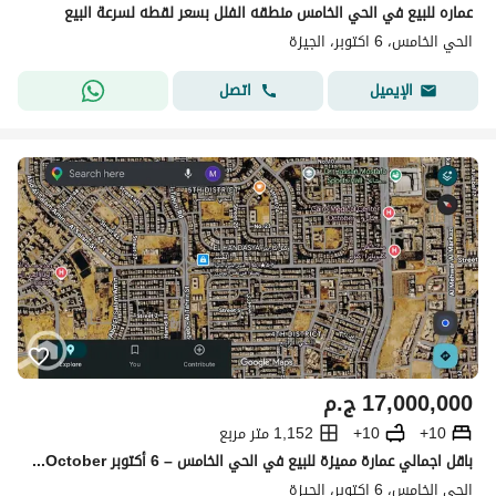
عماره للبيع في الحي الخامس منطقه الفلل بسعر لقطه لسرعة البيع
الحي الخامس، 6 اكتوبر، الجيزة
اتصل
الإيميل
17,000,000
ج.م
10+
10+
1,152 متر مربع
باقل اجمالي عمارة مميزة للبيع في الحي الخامس – 6 أكتوبر 5th District – 6th of October استلام فوري - موقع مميز بالقرب من أهم المحاور والخدمات
الحي الخامس، 6 اكتوبر، الجيزة