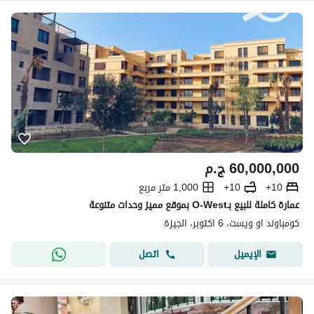
60,000,000
ج.م
10+
10+
1,000 متر مربع
عمارة كاملة للبيع بـO-West بموقع مميز وحدات متنوعة
كومباوند او ويست، 6 اكتوبر، الجيزة
اتصل
الإيميل