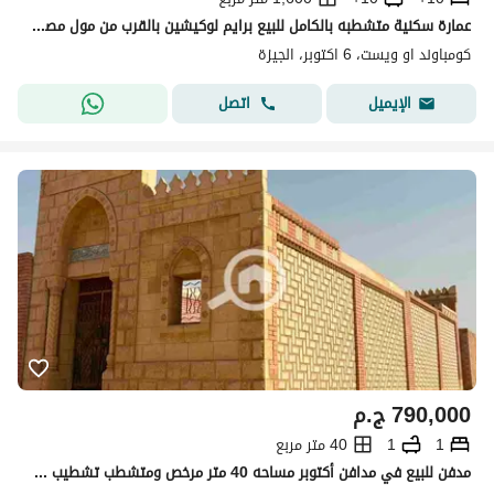
عمارة سكنية متشطبه بالكامل للبيع برايم لوكيشين بالقرب من مول مصر داخل كمبوند أو ويست (O West)
كومباوند او ويست، 6 اكتوبر، الجيزة
اتصل
الإيميل
790,000
ج.م
1
1
40 متر مربع
مدفن للبيع في مدافن أكتوبر مساحه 40 متر مرخص ومتشطب تشطيب سوبر لوكس