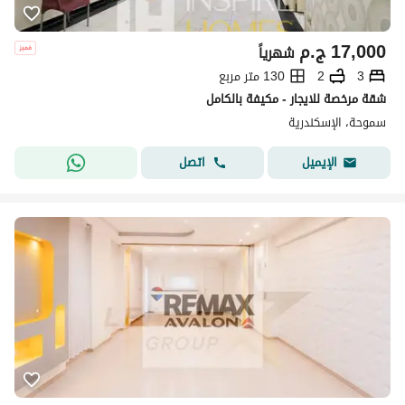
17,000
ج.م
شهرياً
3
2
130 متر مربع
شقة مرخصة للايجار - مكيفة بالكامل
سموحة، الإسكندرية
اتصل
الإيميل