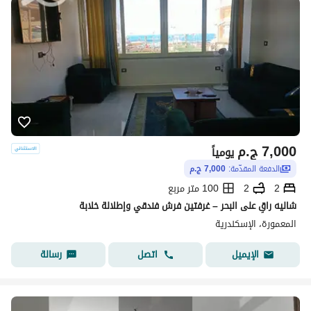
7,000
ج.م
يومياً
الدفعة المقدّمة:
7,000 ج.م
2
2
100 متر مربع
شاليه راقٍ على البحر – غرفتين فرش فندقي وإطلالة خلابة
المعمورة، الإسكندرية
اتصل
رسالة
الإيميل