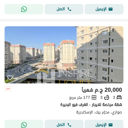
اتصل
الإيميل
20,000
ج.م
شهرياً
3
3
177 متر مربع
شقة مرخصة للايجار - الغرف فيو البحيرة
صواري، محرّم بيك، الإسكندرية
اتصل
الإيميل