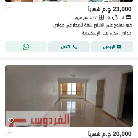
23,000
ج.م
شهرياً
3
2
177 متر مربع
فيو مفتوح على الشارع شقة للايجار في صواري
صواري، محرّم بيك، الإسكندرية
اتصل
الإيميل
20,000
ج.م
شهرياً