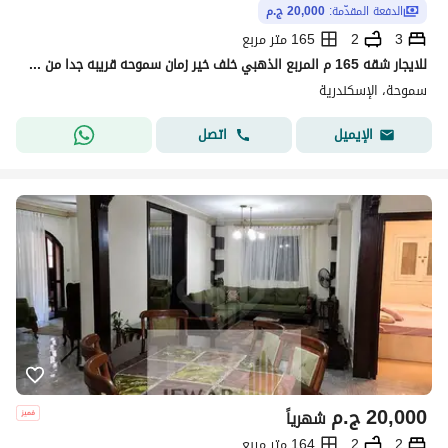
الدفعة المقدّمة:
20,000 ج.م
3
2
165 متر مربع
للايجار شقه 165 م المربع الذهبي خلف خير زمان سموحه قريبه جدا من الشرطه العسكريه ونادي مبارك
سموحة، الإسكندرية
اتصل
الإيميل
20,000
ج.م
شهرياً
2
2
164 متر مربع