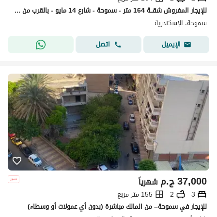
للإيجار المفروش شقــة 164 متر - سموحة - شارع 14 مايو - بالقرب من جامعة فاروس
سموحة، الإسكندرية
اتصل
الإيميل
37,000
ج.م
شهرياً
3
2
155 متر مربع
للإيجار في سموحة– من المالك مباشرة (بدون أي عمولات أو وسطاء)