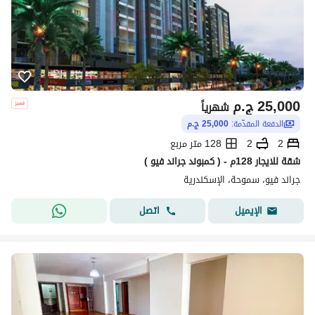
25,000
ج.م
شهرياً
الدفعة المقدّمة:
25,000 ج.م
2
2
128 متر مربع
شقة للايجار 128م - ( كمبوند جراند فيو )
جراند فيو، سموحة، الإسكندرية
اتصل
الإيميل