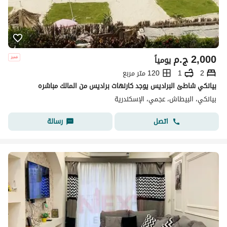
2,000
ج.م
يومياً
2
1
120 متر مربع
بيانكي شاطئ البراديس يوجد كارنهات براديس من المالك مباشره
بيانكي، البيطاش، عجمي، الإسكندرية
اتصل
رسالة