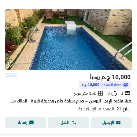
10,000
ج.م
يومياً
الدفعة المقدّمة:
10,000 ج.م
3
3
150 متر مربع
فيلا فاخرة للإيجار اليومي – حمام سباحة خاص وحديقة كبيرة | المالك مباشر
شارع 21، المعمورة، الإسكندرية
اتصل
رسالة
الإيميل