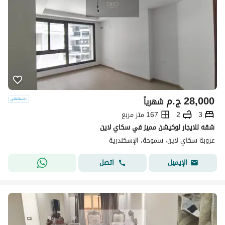
28,000
ج.م
شهرياً
3
2
167 متر مربع
شقه للايجار لوكيشن مميز في سكاي لاين
عروبة سكاي لاين، سموحة، الإسكندرية
اتصل
الإيميل