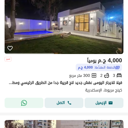
4,000
ج.م
يومياً
الدفعة المقدّمة:
4,000 ج.م
3
2
300 متر مربع
فيلا للايجار اليومى عفش جديد لنج قريبة جدا من الطريق الرئيسي ومطعم لخرص
كينج مريوط، الإسكندرية
اتصل
الإيميل