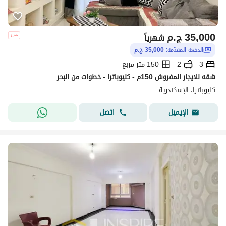
35,000
ج.م
شهرياً
الدفعة المقدّمة:
35,000 ج.م
3
2
150 متر مربع
شقه للايجار المفروش 150م - كليوباترا - خطوات من البحر
كليوباترا، الإسكندرية
اتصل
الإيميل