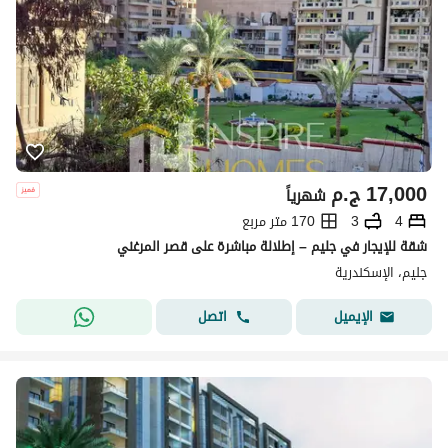
17,000
ج.م
شهرياً
4
3
170 متر مربع
شقة للإيجار في جليم – إطلالة مباشرة على قصر المرغني
جليم، الإسكندرية
اتصل
الإيميل