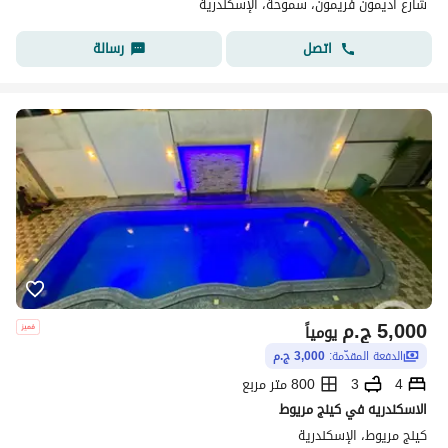
شارع أديمون فريمون، سموحة، الإسكندرية
اتصل
رسالة
5,000
ج.م
يومياً
الدفعة المقدّمة:
3,000 ج.م
4
3
800 متر مربع
الاسكندريه في كينج مريوط
كينج مريوط، الإسكندرية