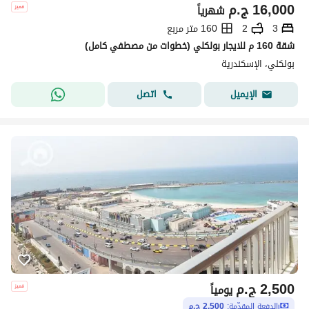
16,000
ج.م
شهرياً
3
2
160 متر مربع
شقة 160 م للايجار بولكلي (خطوات من مصطفي كامل)
بولكلي، الإسكندرية
اتصل
الإيميل
2,500
ج.م
يومياً
الدفعة المقدّمة:
2,500 ج.م