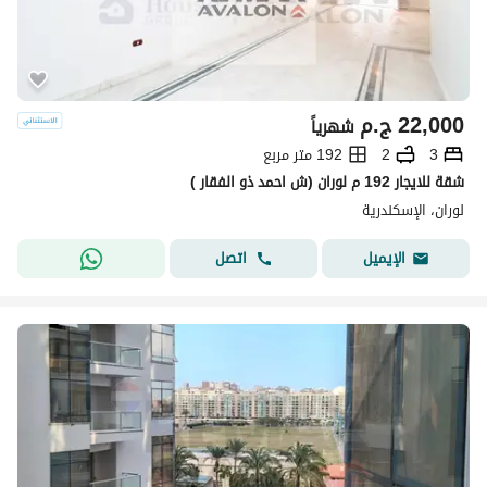
22,000
ج.م
شهرياً
3
2
192 متر مربع
شقة للايجار 192 م لوران (ش احمد ذو الفقار )
لوران، الإسكندرية
اتصل
الإيميل