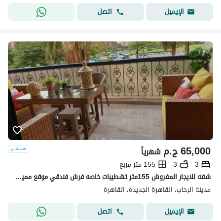
اتصل
الإيميل
65,000
ج.م
شهرياً
3
3
155 متر مربع
شقه للايجار المفروش 155متر تشطيبات خاصه فرش فندقي موقع مميز جدا في مدينه الرحاب التجمع الاول القاهره الجديده_Rehab City, First Settlement, New Cairo.
مدينة الرحاب، القاهرة الجديدة، القاهرة
اتصل
الإيميل