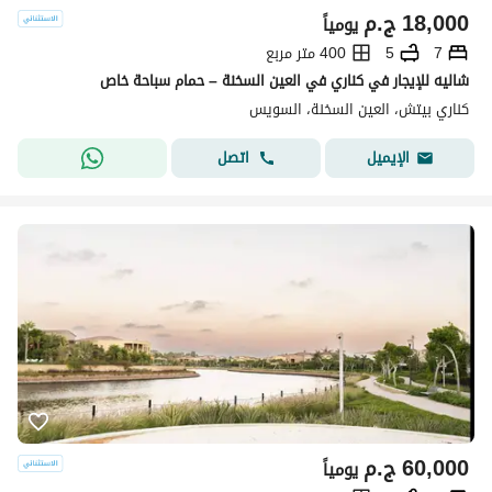
18,000
ج.م
يومياً
7
5
400 متر مربع
شاليه للإيجار في كناري في العين السخنة – حمام سباحة خاص
كناري بيتش، العين السخنة، السويس
اتصل
الإيميل
60,000
ج.م
يومياً