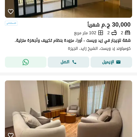
30,000
ج.م
شهرياً
2
2
102 متر مربع
شقة للإيجار في زيد ويست - أورا، مزودة بنظام تكييف وأجهزة منزلية.
كومباوند زد ويست، الشيخ زايد، الجيزة
اتصل
الإيميل