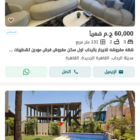
60,000
ج.م
شهرياً
3
2
131 متر مربع
شقه مفروشه للايجار بالرحاب اول سكن مفروش فرش مودرن تشطيبات خاصه بالكامل 3نوم مدد طويله ومدد قصيره مطبخ امريكان كيتشن تكييفات كامله اجهزه كامله
مدينة الرحاب، القاهرة الجديدة، القاهرة
اتصل
الإيميل