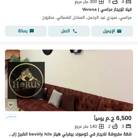
4
3
300 متر مربع
فيلا للإيجار مراسي | Verona
مراسي، سيدي عبد الرحمن، الساحل الشمالي، مطروح
اتصل
رسالة
الإيميل
6,500
ج.م
يومياً
3
2
140 متر مربع
شقة مفروشة للايجار في كومبوند بيفرلي هيلز bevirly hils الشيخ زايد elsheikh zayed