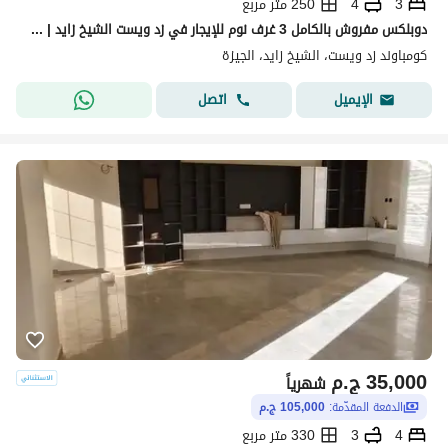
3
4
250 متر مربع
دوبلكس مفروش بالكامل 3 غرف نوم للإيجار في زد ويست الشيخ زايد | ماينت هوسبيتاليتي (MYNT Hospitality)
كومباوند زد ويست، الشيخ زايد، الجيزة
اتصل
الإيميل
35,000
ج.م
شهرياً
الدفعة المقدّمة:
105,000 ج.م
4
3
330 متر مربع