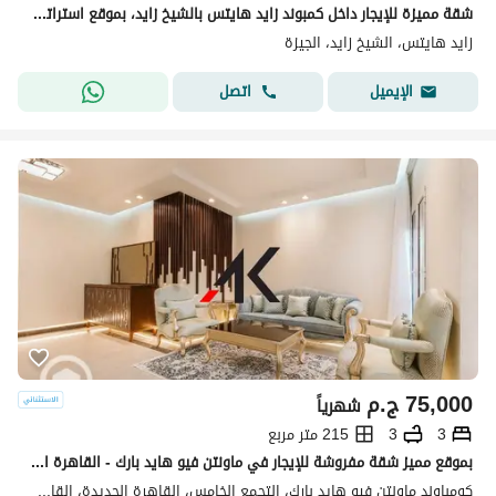
شقة مميزة للإيجار داخل كمبوند زايد هايتس بالشيخ زايد، بموقع استراتيجي على بُعد دقائق من أركان مول ومدخل زايد 3، مع إطلالة مفتوحة وتشطيب ألترا سوبر لوكس، وأول سكن. تبلغ مساحة الشقة 330 مترًا، وتتكون من 4 غرف نوم (منها غرفة ماستر بحمام ودريسنج)، وريسبشن واس
زايد هايتس، الشيخ زايد، الجيزة
اتصل
الإيميل
75,000
ج.م
شهرياً
3
3
215 متر مربع
بموقع مميز شقة مفروشة للإيجار في ماونتن فيو هايد بارك - القاهرة الجديدة
كومباوند ماونتن فيو هايد بارك، التجمع الخامس، القاهرة الجديدة، القاهرة