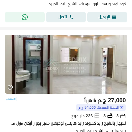
كومباوند ويست تاون سوديك، الشيخ زايد، الجيزة
اتصل
الإيميل
27,000
ج.م
شهرياً
الدفعة المقدّمة:
54,000 ج.م
3
3
236 متر مربع
للايجار بالشيخ زايد كمبوند زايد هايتس لوكيشن مميز بجوار أركان مول من مدخل زايد 3 من وصله دهشور شقه مميزه جدا تشطيب سوبر لوكس ح
زايد هايتس، الشيخ زايد، الجيزة