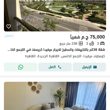
75,000
ج.م
شهرياً
3
3
238 متر مربع
شقة 238م بالتكييفات والمطبخ للايجار ميفيدا كريسنت في التجمع الخامس Mivida
كومباوند ميفيدا، التجمع الخامس، القاهرة الجديدة، القاهرة
اتصل
الإيميل