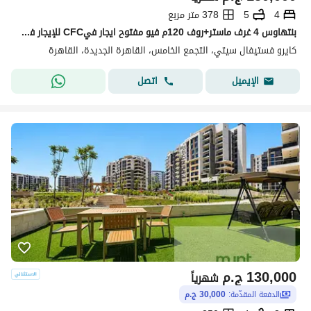
4
5
378 متر مربع
بنتهاوس 4 غرف ماستر+روف 120م فيو مفتوح ايجار فيCFC للإيجار في كمبوند كايرو فستيفال سيتي
كايرو فستيفال سيتي، التجمع الخامس، القاهرة الجديدة، القاهرة
اتصل
الإيميل
130,000
ج.م
شهرياً
الدفعة المقدّمة:
30,000 ج.م