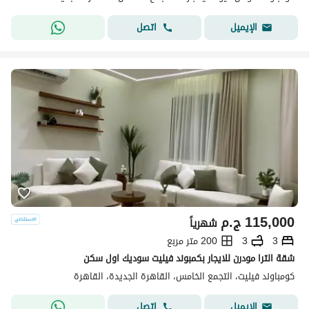
اتصل
الإيميل
115,000
ج.م
شهرياً
3
3
200 متر مربع
شقة الترا مودرن للايجار بكمبوند فيليت سوديك اول سكن
كومباوند فيليت، التجمع الخامس، القاهرة الجديدة، القاهرة
اتصل
الإيميل