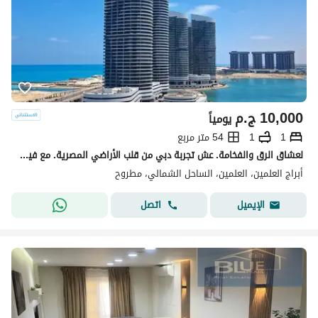
10,000
ج.م
يومياً
1
1
54 متر مربع
لعشاق الرق والفخامة. عش تجربة دبي من قلب الأراضي المصرية. مع فيو خرافي للبحر والبحيرات. استمتع بتجربة مصيفية لا تنسي طوال العمر. في برج The Gate أميز أبراج العلمين الجديدة. الدور الثامن. غرفة فندقية فاخرة ذت إطلالة ساحرة لا تقاوم. جميع محتويات الشاليه من
أبراج العلمين، العلمين، الساحل الشمالي، مطروح
اتصل
الإيميل