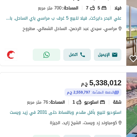
فیلا
5
7
700 متر مربع
المساحة
:
علي البحر دايركت, فيلا للبيع 5 غرف ب مراسي باي الساحل, بافضل لوكيشن وسعر مع اعمار
مراسي، سيدي عبد الرحمن، الساحل الشمالي، مطروح
الإيميل
اتصل
5,338,012
ج.م
الدفعة المقدّمة:
2,559,797 ج.م
شقة
استوديو
1
76 متر مربع
المساحة
:
استوديو للبيع بأقل مقدم وباقساط حتى 2031 في زيد ويست
كومباوند زد ويست، الشيخ زايد، الجيزة