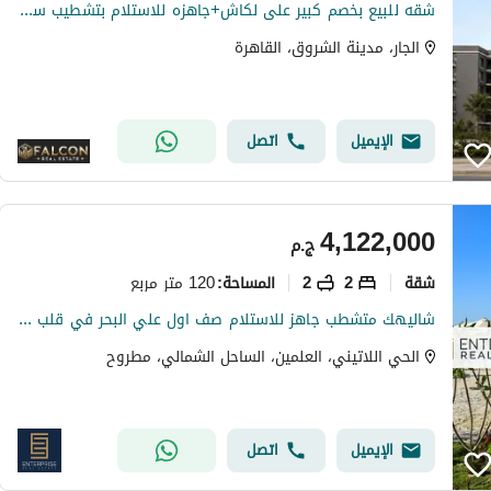
شقه للبيع بخصم كبير على لكاش+جاهزه للاستلام بتشطيب سوبر لوكس بفيو خيالى لاند سكيب فى اميز لوكيشن بالشروق بجوار مدينتى و OPEN AIR MALL وعلى طريق السويس
الجار، مدينة الشروق، القاهرة
الإيميل
اتصل
4,122,000
ج.م
شقة
2
2
120 متر مربع
المساحة
:
شاليهك متشطب جاهز للاستلام صف اول علي البحر في قلب العلمين الجديده بجوار مارينا دقايق لسيدي عبدالرحمن و دقايق لمطار العلمين Latin City
الحي اللاتيني، العلمين، الساحل الشمالي، مطروح
الإيميل
اتصل