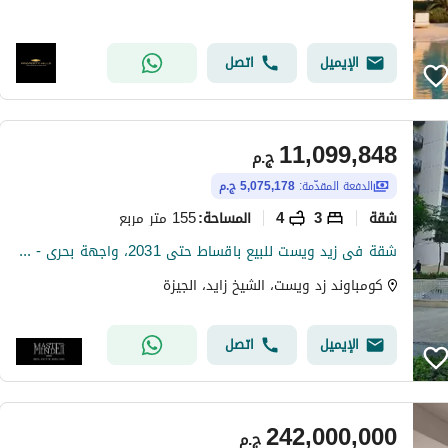
الإيميل
اتصل
11,099,848
ج.م
الدفعة المقدّمة:
5,075,178 ج.م
شقة
3
4
155 متر مربع
المساحة
:
شقة فى زيد ويست للبيع باقساط حتى 2031، واجهة بحرى - متشطبة بالكامل
كومباوند زد ويست، الشيخ زايد، الجيزة
الإيميل
اتصل
242,000,000
ج.م