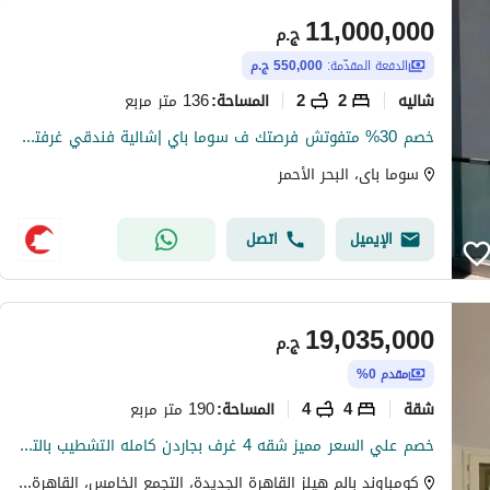
11,000,000
ج.م
الدفعة المقدّمة:
550,000 ج.م
شاليه
2
2
136 متر مربع
المساحة
:
خصم 30% متفوتش فرصتك ف سوما باي |شالية فندقي غرفتين |اطلالة بحر وجولف | تشطيب فاخر + تكييفات | مقدم 5% وتقسيط حتى 8 سنوات
سوما باى، البحر الأحمر
الإيميل
اتصل
19,035,000
ج.م
مقدم 0%
شقة
4
4
190 متر مربع
المساحة
:
خصم علي السعر مميز شقه 4 غرف بجاردن كامله التشطيب بالتقسيط من بالم هيلز في قلب التجمع
كومباوند بالم هيلز القاهرة الجديدة، التجمع الخامس، القاهرة الجديدة، القاهرة