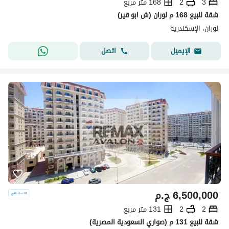
3
2
168 متر مربع
شقة للبيع 168 م لوران (ش ابو قير)
لوران، الإسكندرية
اتصل
الإيميل
6,500,000
ج.م
2
2
131 متر مربع
شقة للبيع 131 م (صواري السعودية المصرية)