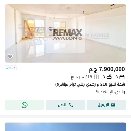
7,900,000
ج.م
3
3
218 متر مربع
شقة للبيع 218 م رشدي (علي ترام مباشرة)
رشدي، الإسكندرية
اتصل
الإيميل