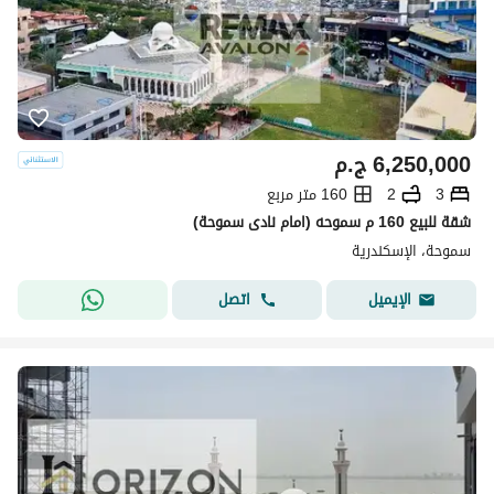
6,250,000
ج.م
3
2
160 متر مربع
شقة للبيع 160 م سموحه (امام نادى سموحة)
سموحة، الإسكندرية
اتصل
الإيميل