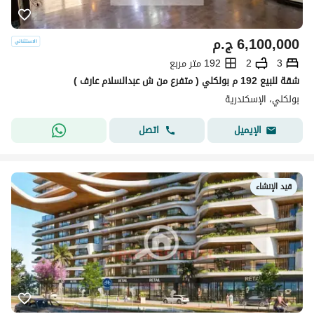
6,100,000
ج.م
3
2
192 متر مربع
شقة للبيع 192 م بولكلي ( متفرع من ش عبدالسلام عارف )
بولكلي، الإسكندرية
اتصل
الإيميل
قيد الإنشاء