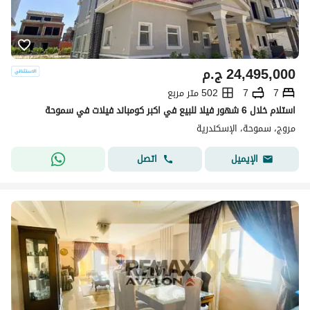
24,495,000
ج.م
7
7
502 متر مربع
استلام خلال 6 شهور فيلا للبيع في اكبر كومباند فيلات في سموحة
مروج، سموحة، الإسكندرية
اتصل
الإيميل