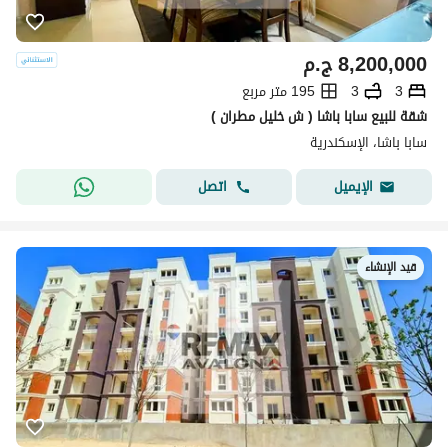
8,200,000
ج.م
3
3
195 متر مربع
شقة للبيع سابا باشا ( ش خليل مطران )
سابا باشا، الإسكندرية
اتصل
الإيميل
قيد الإنشاء