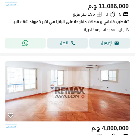
11,086,000
ج.م
5
3
196 متر مربع
تشطيب فندقي و مطلات مفتوحة على البلازا في اكبر كمبوند شقه للبيع في سموحة
ذا وان، سموحة، الإسكندرية
اتصل
الإيميل
4,800,000
ج.م