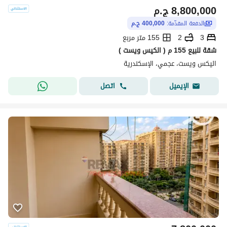
8,800,000
ج.م
الدفعة المقدّمة:
400,000 ج.م
3
2
155 متر مربع
شقة للبيع 155 م ( الكيس ويست )
اليكس ويست، عجمي، الإسكندرية
اتصل
الإيميل