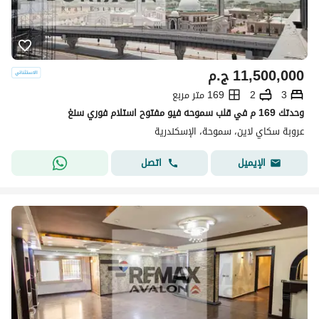
11,500,000
ج.م
3
2
169 متر مربع
وحدتك 169 م في قلب سموحه فيو مفتوح استلام فوري سنغ
عروبة سكاي لاين، سموحة، الإسكندرية
اتصل
الإيميل