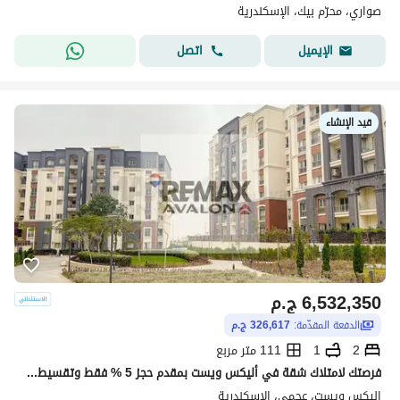
صواري، محرّم بيك، الإسكندرية
اتصل
الإيميل
قيد الإنشاء
6,532,350
ج.م
الدفعة المقدّمة:
326,617 ج.م
2
1
111 متر مربع
فرصتك لامتلاك شقة في أليكس ويست بمقدم حجز 5 % فقط وتقسيط حتى 8 سنوات
اليكس ويست، عجمي، الإسكندرية