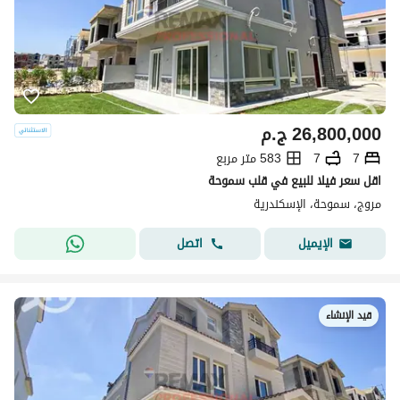
26,800,000
ج.م
7
7
583 متر مربع
اقل سعر فيلا للبيع في قلب سموحة
مروج، سموحة، الإسكندرية
اتصل
الإيميل
قيد الإنشاء