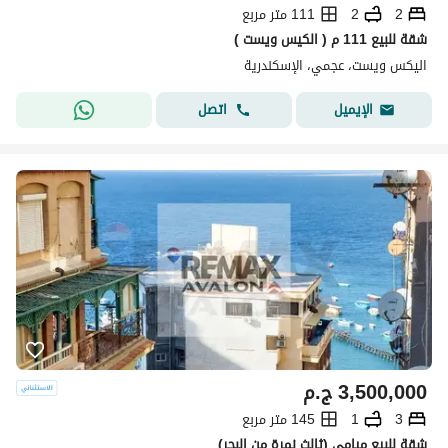
2
2
111 متر مربع
شقة للبيع 111 م ( الكيس ويست )
اليكس ويست، عجمي، الإسكندرية
اتصل
الإيميل
3,500,000
ج.م
3
1
145 متر مربع
شقة للبيع ميامي (ثالث نمرة من البحر)