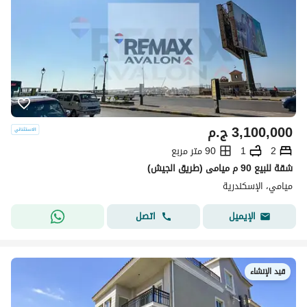
3,100,000
ج.م
2
1
90 متر مربع
شقة للبيع 90 م ميامى (طريق الجيش)
ميامي، الإسكندرية
اتصل
الإيميل
قيد الإنشاء