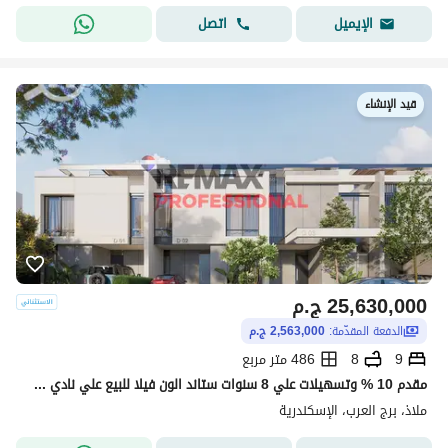
اتصل
الإيميل
قيد الإنشاء
25,630,000
ج.م
الدفعة المقدّمة:
2,563,000 ج.م
9
8
486 متر مربع
مقدم 10 % وتسهيلات علي 8 سنوات ستاند الون فيلا للبيع علي نادي سموحة الجديد في برج العرب
ملاذ، برج العرب، الإسكندرية