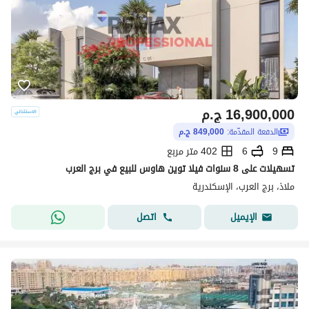
16,900,000
ج.م
الدفعة المقدّمة:
849,000 ج.م
9
6
402 متر مربع
تسهيلات على 8 سنوات فيلا توين هاوس للبيع في برج العرب
ملاذ، برج العرب، الإسكندرية
اتصل
الإيميل