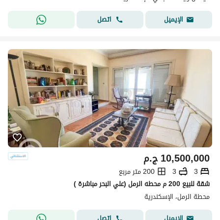
اتصل
الإيميل
10,500,000
ج.م
3
3
200 متر مربع
شقة للبيع 200 م محطه الرمل (علي البحر مباشرة )
محطة الرمل، الإسكندرية
اتصل
الإيميل