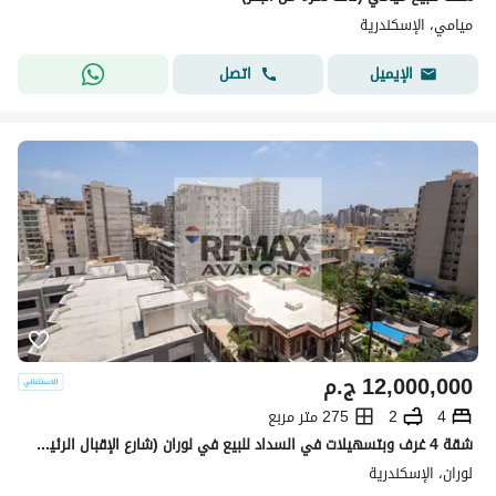
ميامي، الإسكندرية
اتصل
الإيميل
12,000,000
ج.م
4
2
275 متر مربع
شقة 4 غرف وبتسهيلات في السداد للبيع في لوران (شارع الإقبال الرئيسي) - السعر شامل باكية جراج
لوران، الإسكندرية