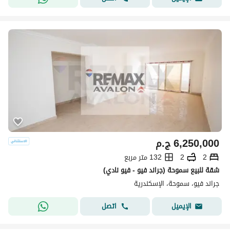
6,250,000
ج.م
2
2
132 متر مربع
شقة للبيع سموحة (جراند فيو - فيو نادي)
جراند فيو، سموحة، الإسكندرية
اتصل
الإيميل