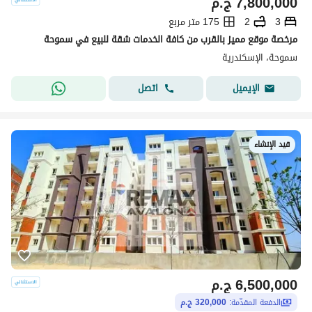
7,800,000
ج.م
3
2
175 متر مربع
مرخصة موقع مميز بالقرب من كافة الخدمات شقة للبيع في سموحة
سموحة، الإسكندرية
اتصل
الإيميل
قيد الإنشاء
6,500,000
ج.م
الدفعة المقدّمة:
320,000 ج.م