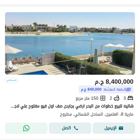
8,400,000
ج.م
الدفعة المقدّمة:
840,000 ج.م
3
2
150 متر مربع
شاليه للبيع خطوات من البحر ارضي بجاردن صف اول فيو مفتوح علي لاجون دقائق من مراسي و الحي اللاتيني الساحل الشمالي Marina8 North Coast
مارينا 8، العلمين، الساحل الشمالي، مطروح
اتصل
الإيميل