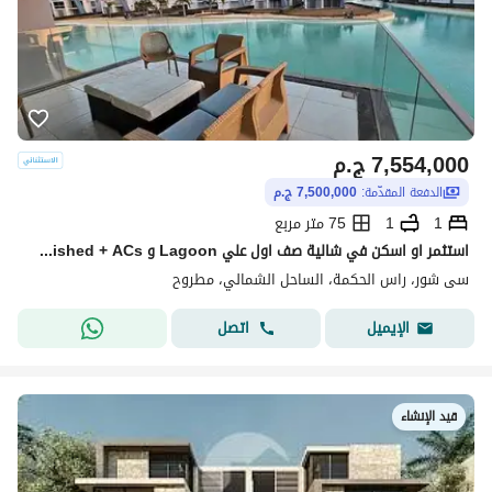
7,554,000
ج.م
الدفعة المقدّمة:
7,500,000 ج.م
1
1
75 متر مربع
استثمر او اسكن في شالية صف اول علي Lagoon و fully finished + ACs موقع بانورامي مميز وبخصم 35 % من سعر للبيع في الساحل الشمالي بالقرب من ابراج العليمن
سى شور، راس الحكمة، الساحل الشمالي، مطروح
اتصل
الإيميل
قيد الإنشاء