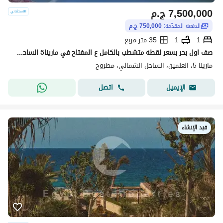
7,500,000
ج.م
الدفعة المقدّمة:
750,000 ج.م
1
1
35 متر مربع
صف اول بحر بسعر لقطه متشطب بالكامل ع المفتاح في مارينا5 الساحل الشمالي قبل لسان الوزراء marina5 بجوار فندق Rixos دقائق من مراسي
مارينا 5، العلمين، الساحل الشمالي، مطروح
اتصل
الإيميل
قيد الإنشاء