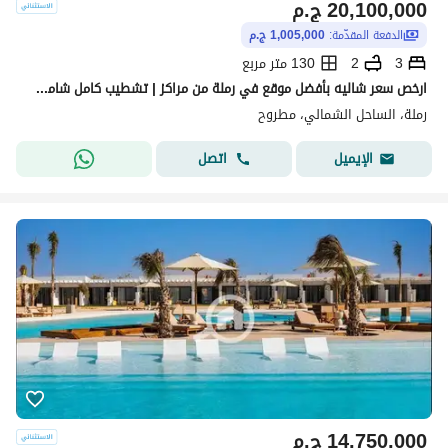
20,100,000
ج.م
الدفعة المقدّمة:
1,005,000 ج.م
3
2
130 متر مربع
ارخص سعر شاليه بأفضل موقع في رملة من مراكز | تشطيب كامل شامل التكييفات | تراس مفتوح | بالتقسيط فى راس الحكمه للبيع الساحل الشمالى
رملة، الساحل الشمالي، مطروح
اتصل
الإيميل
14,750,000
ج.م