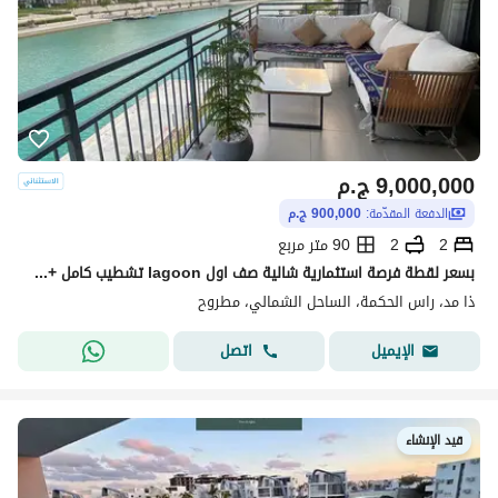
9,000,000
ج.م
الدفعة المقدّمة:
900,000 ج.م
2
2
90 متر مربع
بسعر لقطة فرصة استثمارية شالية صف اول lagoon تشطيب كامل + التكيفات فيو مميز للبيع في الساحل الشمالي بالقرب من الماظة باي و مرسي بغوش و سمر وبيت البحر
ذا مد، راس الحكمة، الساحل الشمالي، مطروح
اتصل
الإيميل
قيد الإنشاء