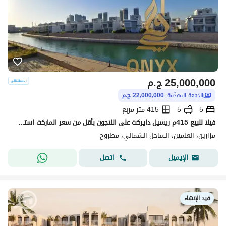
25,000,000
ج.م
الدفعة المقدّمة:
22,000,000 ج.م
5
5
415 متر مربع
فيلا للبيع 415م ريسيل دايركت على اللاجون بأقل من سعر الماركت استلام فوري في مزارين ايلاند بالعلمين - Mazarine Island in Alamein
مزارين، العلمين، الساحل الشمالي، مطروح
اتصل
الإيميل
قيد الإنشاء