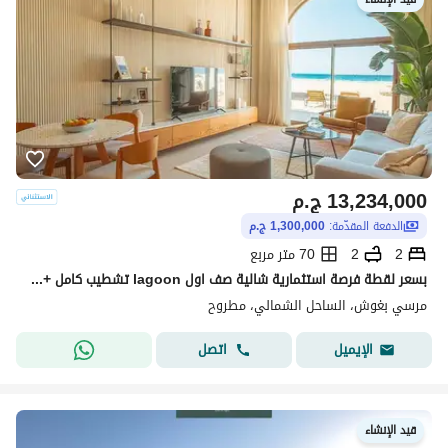
13,234,000
ج.م
الدفعة المقدّمة:
1,300,000 ج.م
2
2
70 متر مربع
بسعر لقطة فرصة استثمارية شالية صف اول lagoon تشطيب كامل + التكيفات فيو مميز للبيع في الساحل الشمالي بالقرب من الماظة باي و مرسي بغوش و سمر وبيت البحر
مرسي بغوش، الساحل الشمالي، مطروح
اتصل
الإيميل
قيد الإنشاء