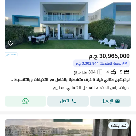
30,965,000
ج.م
الدفعة المقدّمة:
3,302,944 ج.م
5
4
304 متر مربع
لوكيشين مثالي فيلا 5 غرف متشطبة بالكامل مع التكيفات وبالتقسيط المريح واقرب استلام في الساحل الشمالي بالقرب من فوكا باي وكالي كوست وهاسيندا حنيش للبيع
سولت، راس الحكمة، الساحل الشمالي، مطروح
اتصل
الإيميل
قيد الإنشاء