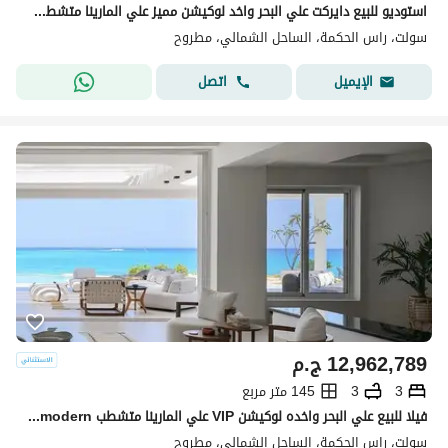
استوديو للبيع دايركت علي البحر واخد لوكيشن مميز علي المارينا متشطب في سولت salt راس الحكمه في الساحل الشمالي
سولت، راس الحكمة، الساحل الشمالي، مطروح
اتصل
الإيميل
12,962,789
ج.م
3
3
145 متر مربع
فيلا للبيع علي البحر واخده لوكيشن VIP علي المارينا متشطب Ultra modern بالتقسيط في سولت salt north coast راس الحكمه
سولت، راس الحكمة، الساحل الشمالي، مطروح