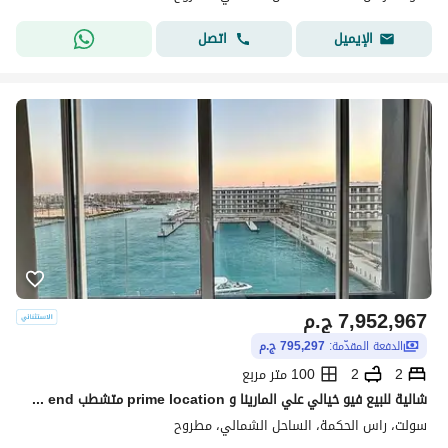
اتصل
الإيميل
7,952,967
ج.م
الدفعة المقدّمة:
795,297 ج.م
2
2
100 متر مربع
شالية للبيع فيو خيالي علي المارينا و prime location متشطب high end في سولت salt راس الحكمه بالساحل الشمالي
سولت، راس الحكمة، الساحل الشمالي، مطروح