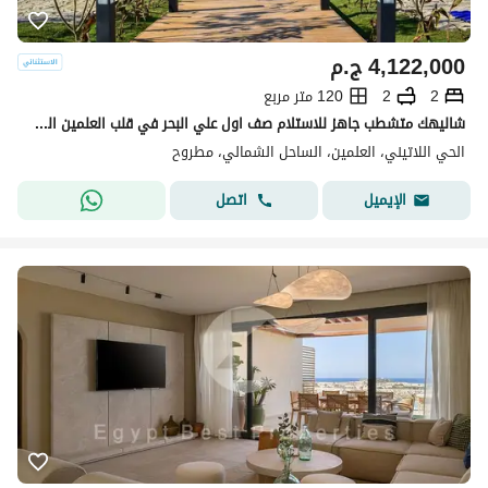
4,122,000
ج.م
2
2
120 متر مربع
شاليهك متشطب جاهز للاستلام صف اول علي البحر في قلب العلمين الجديده بجوار مارينا دقايق لسيدي عبدالرحمن و دقايق لمطار العلمين Latin City
الحي اللاتيني، العلمين، الساحل الشمالي، مطروح
اتصل
الإيميل