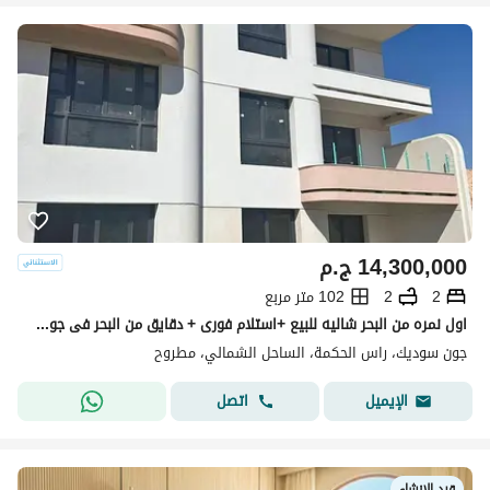
14,300,000
ج.م
2
2
102 متر مربع
اول نمره من البحر شاليه للبيع +استلام فورى + دقايق من البحر فى جون _ june فى اميز لوكيشن فى راس الحكمه بجوار كالى كوست وسوان ليك بخصم كاش
جون سوديك، راس الحكمة، الساحل الشمالي، مطروح
اتصل
الإيميل
قيد الإنشاء