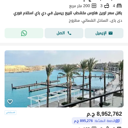
4
3
200 متر مربع
باقل سعر توين هاوس متشطب للبيع ريسيل في دي باي استلام فوري
دى باى، الساحل الشمالي، مطروح
اتصل
الإيميل
8,952,762
ج.م
الدفعة المقدّمة:
895,276 ج.م