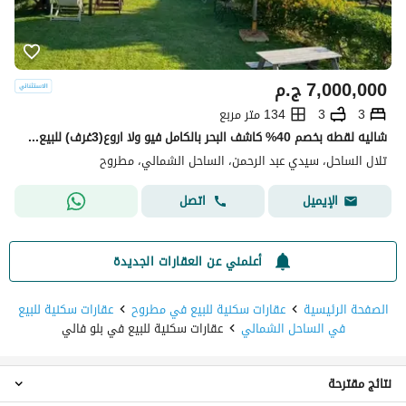
7,000,000
ج.م
3
3
134 متر مربع
شاليه لقطه بخصم 40% كاشف البحر بالكامل فيو ولا اروع(3غرف) للبيع في تلال الساحل الشمالي Telal north coast بجوار لافيستا كاسكادا ومراسي وامواج وهاسيندا
تلال الساحل، سيدي عبد الرحمن، الساحل الشمالي، مطروح
اتصل
الإيميل
أعلمني عن العقارات الجديدة
الصفحة الرئيسية
عقارات سكنية للبيع في مطروح
عقارات سكنية للبيع
في الساحل الشمالي
عقارات سكنية للبيع في بلو فالي
نتائج مقترحة