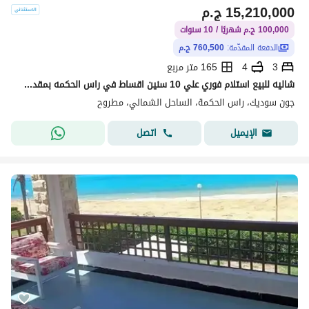
15,210,000
ج.م
100,000 ج.م شهريًا / 10 سنوات
الدفعة المقدّمة:
760,500 ج.م
3
4
165 متر مربع
شاليه للبيع استلام فوري علي 10 سنين اقساط في راس الحكمه بمقدم 5%
جون سوديك، راس الحكمة، الساحل الشمالي، مطروح
اتصل
الإيميل