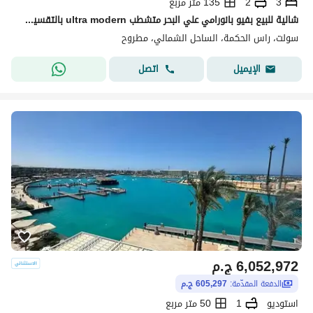
3
2
135 متر مربع
شالية للبيع بفيو بانورامي علي البحر متشطب ultra modern بالتقسيط في سولت salt راس الحكمه
سولت، راس الحكمة، الساحل الشمالي، مطروح
اتصل
الإيميل
6,052,972
ج.م
الدفعة المقدّمة:
605,297 ج.م
استوديو
1
50 متر مربع