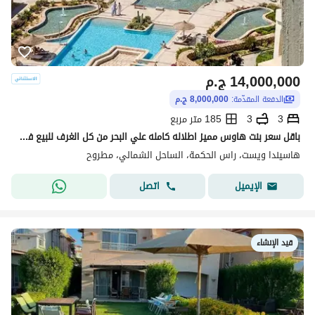
14,000,000
ج.م
الدفعة المقدّمة:
8,000,000 ج.م
3
3
185 متر مربع
باقل سعر بنت هاوس مميز اطلاله كامله علي البحر من كل الغرف للبيع في هاسيندا ويست راس الحكمه استلام فوري
هاسيندا ويست، راس الحكمة، الساحل الشمالي، مطروح
اتصل
الإيميل
قيد الإنشاء