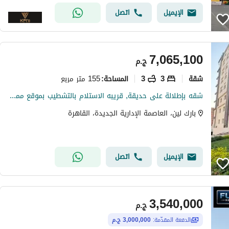
الإيميل
اتصل
7,065,100
ج.م
شقة
3
3
155 متر مربع
المساحة
:
شقه بإطلالة على حديقة, قريبه الاستلام بالتشطيب بموقع مميز قريب من محور محمد بن زايد في كمبوند بارك لين العاصمة الإدارية - Park Lane New Capital
بارك لين، العاصمة الإدارية الجديدة، القاهرة
الإيميل
اتصل
3,540,000
ج.م
الدفعة المقدّمة:
3,000,000 ج.م