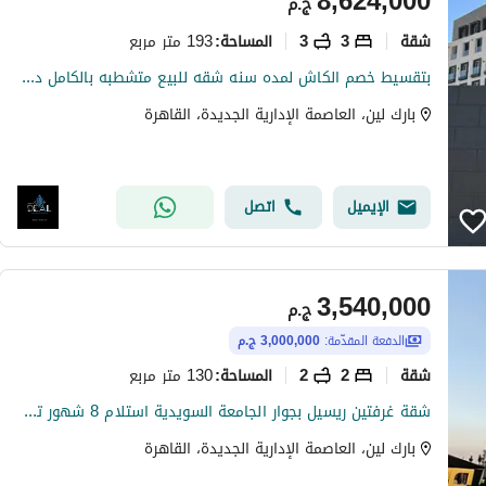
8,624,000
ج.م
شقة
3
3
193 متر مربع
المساحة
:
بتقسيط خصم الكاش لمده سنه شقه للبيع متشطبه بالكامل دايركت على المحور المركزى بجانب الجامعه السويديه فى ال r7 فى العاصمه الاداريه الجديده
بارك لين، العاصمة الإدارية الجديدة، القاهرة
الإيميل
اتصل
3,540,000
ج.م
الدفعة المقدّمة:
3,000,000 ج.م
شقة
2
2
130 متر مربع
المساحة
:
شقة غرفتين ريسيل بجوار الجامعة السويدية استلام 8 شهور تقسيط 5 سنين في مشروع بارك لين العاصمة الادارية
بارك لين، العاصمة الإدارية الجديدة، القاهرة