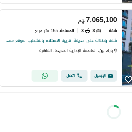
7,065,100
ج.م
شقة
3
3
155 متر مربع
المساحة
:
شقه بإطلالة على حديقة, قريبه الاستلام بالتشطيب بموقع مميز قريب من محور محمد بن زايد في كمبوند بارك لين العاصمة الإدارية - Park Lane New Capital
بارك لين، العاصمة الإدارية الجديدة، القاهرة
الإيميل
اتصل