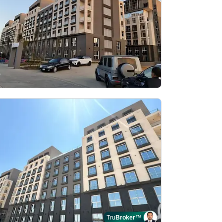
Tru
Broker
™