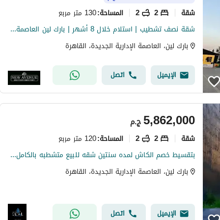
شقة
2
2
130 متر مربع
المساحة
:
شقة نصف تشطيب | استلام خلال 8 أشهر | بارك لين العاصمة - من تطوير شركه العتال جروب للتطوير العقاري Park lane, New Administrative Capital
بارك لين، العاصمة الإدارية الجديدة، القاهرة
الإيميل
اتصل
5,862,000
ج.م
شقة
2
2
120 متر مربع
المساحة
:
بتقسيط خصم الكاش لمده سنتين شقه للبيع متشطبه بالكامل دايركت على المحور المركزى بجانب الجامعه السويديه فى ال r7 فى العاصمه الاداريه الجديده
بارك لين، العاصمة الإدارية الجديدة، القاهرة
الإيميل
اتصل