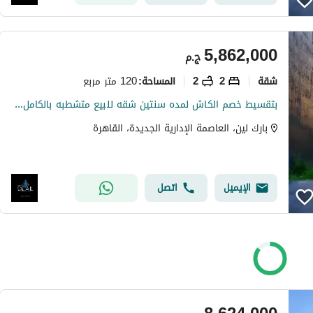
5,862,000
ج.م
شقة
2
2
120 متر مربع
المساحة
:
بتقسيط خصم الكاش لمده سنتين شقه للبيع متشطبه بالكامل دايركت على المحور المركزى بجانب الجامعه السويديه فى ال r7 فى العاصمه الاداريه الجديده
بارك لين، العاصمة الإدارية الجديدة، القاهرة
الإيميل
اتصل