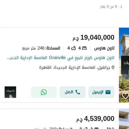
1 - 9 من 9 عقار
19,040,000
ج.م
تاون هاوس
4
4
246 متر مربع
المساحة
:
تاون هاوس كورنر للبيع في Granville العاصمة الإدارية الجديدة | 4 غرف + حديقة خاصة | R5 New Garden City
جرانفيل، العاصمة الإدارية الجديدة، القاهرة
الإيميل
اتصل
4,539,000
ج.م