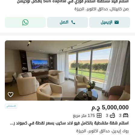
استلم فيلا مستقلة استلام فوري في Sun capital بافضل لوكيشن
صن كابيتال، حدائق اكتوبر، الجيزة
اتصل
الإيميل
5,000,000
ج.م
3
3
175 متر مربع
استلم شقة متشطبة بالكامل فيو لاند سكيب بسعر لقطة في كمبوند روك ايدن علي طريق زويل بجانب o west
روك إيدين، حدائق اكتوبر، الجيزة