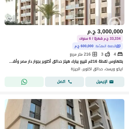
3,000,000
ج.م
33,334 ج.م شهريًا / 6 سنوات
الدفعة المقدّمة:
600,000 ج.م
4
3
216 متر مربع
بنتهاوس لقطة 216م للبيع ببارك هيلز حدائق أكتوبر بجوار دار مصر وأشجار سيتي بمقدم 600 ألف وقسط على 6 سنوات بدون فوائد بالخدمات والمول بموقع مميز
ايكو ويست، حدائق اكتوبر، الجيزة
اتصل
الإيميل