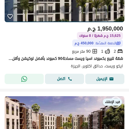
1,950,000
ج.م
15,625 ج.م شهريًا / 8 سنوات
الدفعة المقدّمة:
450,000 ج.م
2
1
90 متر مربع
شقة للبيع بكمبوند اسيا ويست مساحة90 كمبوند بأفضل لوكيشن وأقل سعر متر وأفضل لوكيشن مع اقوى شركات الماركت بحدائق اكتوبر
ايكو ويست، حدائق اكتوبر، الجيزة
اتصل
الإيميل
قيد الإنشاء