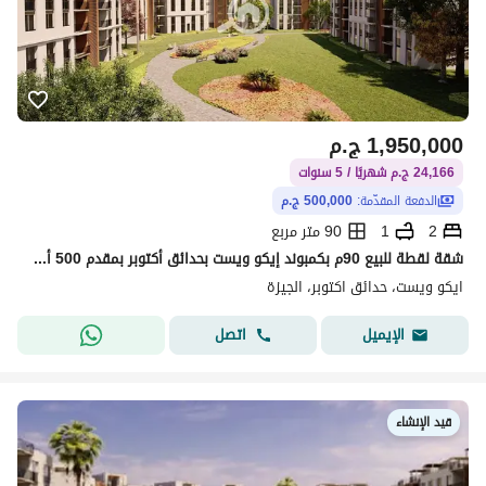
1,950,000
ج.م
24,166 ج.م شهريًا / 5 سنوات
الدفعة المقدّمة:
500,000 ج.م
2
1
90 متر مربع
شقة لقطة للبيع 90م بكمبوند إيكو ويست بحدائق أكتوبر بمقدم 500 ألف وأقساط على 5 سنوات بجوار كمبوند O West ومول مصر واستلام خلال 10 شهور فقط
ايكو ويست، حدائق اكتوبر، الجيزة
اتصل
الإيميل
قيد الإنشاء