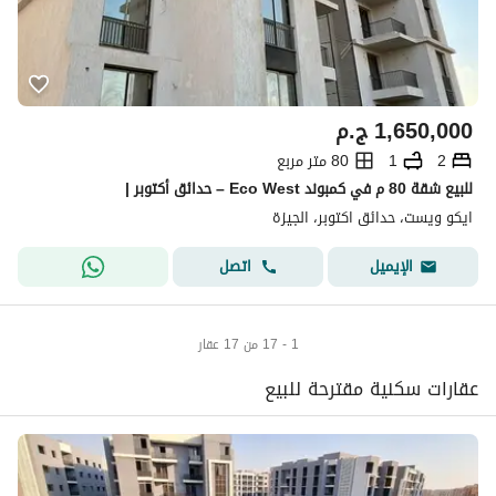
1,650,000
ج.م
2
1
80 متر مربع
للبيع شقة 80 م في كمبوند Eco West – حدائق أكتوبر |
ايكو ويست، حدائق اكتوبر، الجيزة
اتصل
الإيميل
1 - 17 من 17 عقار
عقارات سكنية مقترحة للبيع