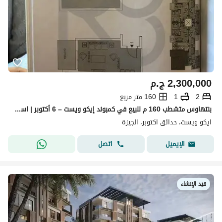
2,300,000
ج.م
2
1
160 متر مربع
بنتهاوس متشطب 160 م للبيع في كمبوند إيكو ويست – 6 أكتوبر | استلام سبتمبر 2026
ايكو ويست، حدائق اكتوبر، الجيزة
اتصل
الإيميل
قيد الإنشاء