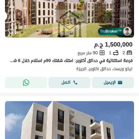
Tru
Broker
™
1,500,000
ج.م
2
1
90 متر مربع
فرصة استثنائية في حدائق أكتوبر: امتلك شقتك 90م استلام خلال 6 شهور فقط في كمبوند آي ويست خلف مدينة الإنتاج الإعلامي مباشرة بسعر مليون ونصف
ايكو ويست، حدائق اكتوبر، الجيزة
اتصل
الإيميل