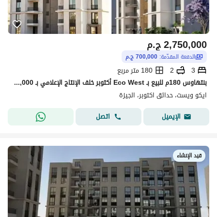
2,750,000
ج.م
الدفعة المقدّمة:
700,000 ج.م
3
2
180 متر مربع
بنتهاوس 180م للبيع بـ Eco West أكتوبر خلف الإنتاج الإعلامي بـ 2,750,000 ج بمقدم 700 ألف وقسط 5 سنين فيو O West واستلام سنة
ايكو ويست، حدائق اكتوبر، الجيزة
اتصل
الإيميل
قيد الإنشاء