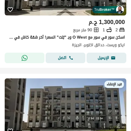
Tru
Broker
™
1,300,000
ج.م
2
1
90 متر مربع
اسكن سور في سور مع O West وبـ "تِلت" السعر! آخر شقة كاش في كمبوند Eco West
ايكو ويست، حدائق اكتوبر، الجيزة
اتصل
الإيميل
قيد الإنشاء