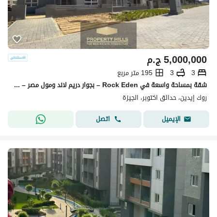
5,000,000
ج.م
3
3
195 متر مربع
شقة بمساحة واسعة في Rock Eden – بجوار دريم لاند ومول مصر – استلام فوري
روك إيدين، حدائق اكتوبر، الجيزة
اتصل
الإيميل