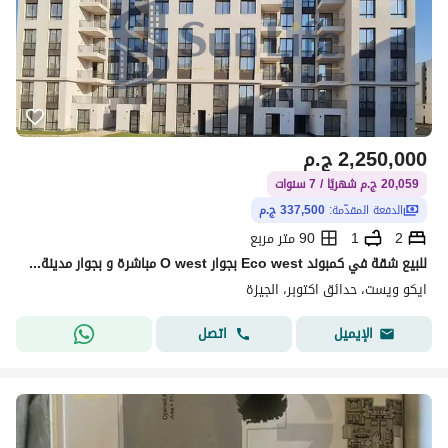
2,250,000
ج.م
20,059 ج.م شهريًا / 7 سنوات
الدفعة المقدّمة:
337,500 ج.م
2
1
90 متر مربع
للبيع شقة في كمبوند Eco west بجوار O west مباشرة و بجوار مدينة الإنتاج الاعلامي حدائق اكتوبر
ايكو ويست، حدائق اكتوبر، الجيزة
اتصل
الإيميل