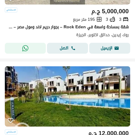
5,000,000
ج.م
3
3
195 متر مربع
شقة بمساحة واسعة في Rock Eden – بجوار دريم لاند ومول مصر – استلام فوري
روك إيدين، حدائق اكتوبر، الجيزة
اتصل
الإيميل
12,000,000
ج.م