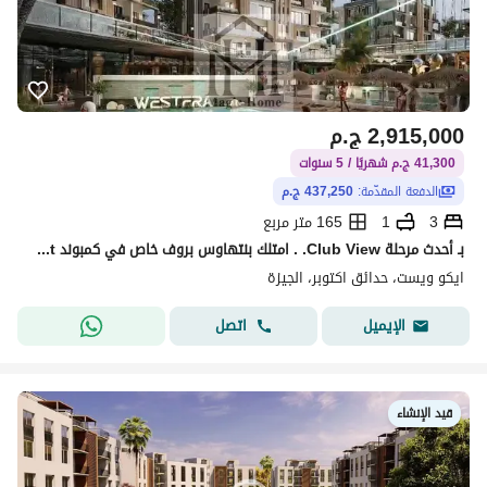
2,915,000
ج.م
41,300 ج.م شهريًا / 5 سنوات
الدفعة المقدّمة:
437,250 ج.م
3
1
165 متر مربع
بـ أحدث مرحلة Club View. . امتلك بنتهاوس بروف خاص في كمبوند Eco West أكتوبر!
ايكو ويست، حدائق اكتوبر، الجيزة
اتصل
الإيميل
قيد الإنشاء