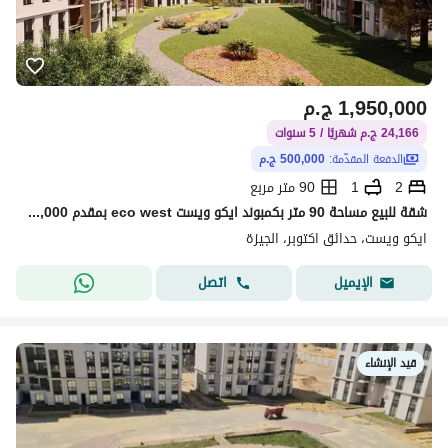
1,950,000
ج.م
24,166 ج.م شهريًا / 5 سنوات
الدفعة المقدّمة:
500,000 ج.م
2
1
90 متر مربع
شقة للبيع مساحة 90 متر بكمبوند ايكو ويست eco west بمقدم 500,000 استلام 10 شهور وأقساط علي 5 سنوات بأميز فيو بالكمبوند وأفضل شركة بالماركت و سابقة أعمال حدائق اكتوبر
ايكو ويست، حدائق اكتوبر، الجيزة
اتصل
الإيميل
قيد الإنشاء