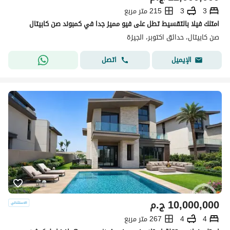
3
3
215 متر مربع
امتلك فيلا بالتقسيط تطل على فيو مميز جدا في كمبوند صن كابيتال
صن كابيتال، حدائق اكتوبر، الجيزة
اتصل
الإيميل
10,000,000
ج.م
4
4
267 متر مربع