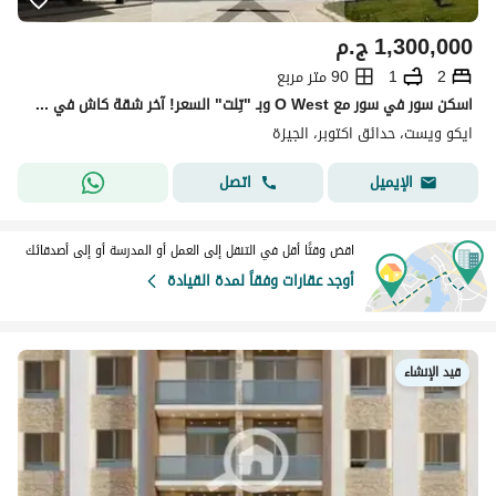
1,300,000
ج.م
2
1
90 متر مربع
اسكن سور في سور مع O West وبـ "تِلت" السعر! آخر شقة كاش في كمبوند Eco West
ايكو ويست، حدائق اكتوبر، الجيزة
اتصل
الإيميل
اقض وقتًا أقل في التنقل إلى العمل أو المدرسة أو إلى أصدقائك
أوجد عقارات وفقاً لمدة القيادة
قيد الإنشاء