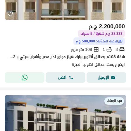
2,200,000
ج.م
28,333 ج.م شهريًا / 5 سنوات
الدفعة المقدّمة:
500,000 ج.م
3
1
108 متر مربع
شقة 108م بحدائق أكتوبر ببارك هيلز مجاور لدار مصر وأشجار سيتي بـ 2.2 مليون، مقدم 500 ألف وقسط 5 سنوات بدون فوائد، استلام نصف تشطيب خلال سنتين ونصف
ايكو ويست، حدائق اكتوبر، الجيزة
اتصل
الإيميل
قيد الإنشاء