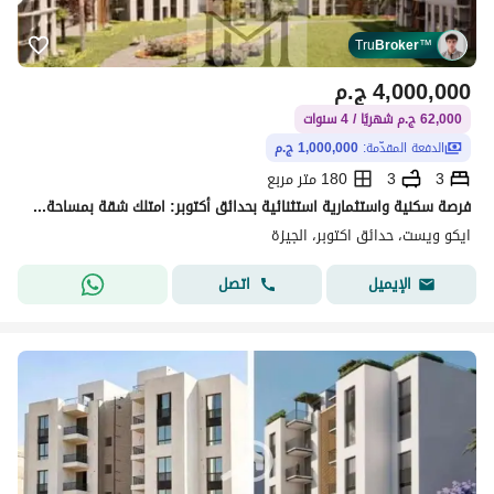
Tru
Broker
™
4,000,000
ج.م
62,000 ج.م شهريًا / 4 سنوات
الدفعة المقدّمة:
1,000,000 ج.م
3
3
180 متر مربع
فرصة سكنية واستثمارية استثنائية بحدائق أكتوبر: امتلك شقة بمساحة 180م (استلام خلال 10 شهور فقط) ب 4 مليون جنية فقط
ايكو ويست، حدائق اكتوبر، الجيزة
اتصل
الإيميل