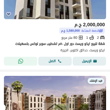
2,000,000
ج.م
الدفعة المقدّمة:
1,580,000 ج.م
2
1
80 متر مربع
شقة للبيع ايكو ويست دور اول ٨٠م تشطيب سوبر لوكس بتسهيلات
ايكو ويست، حدائق اكتوبر، الجيزة
اتصل
الإيميل
قيد الإنشاء