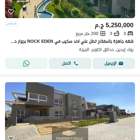
5,250,000
ج.م
3
3
200 متر مربع
شقه جاهزة بالمفتاح تطل علي لاند سكيب في ROCK EDEN بجوار حي الأشجار ودريم لاند
روك إيدين، حدائق اكتوبر، الجيزة
اتصل
الإيميل