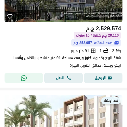
2,529,574
ج.م
28,110 ج.م شهريًا / 10 سنوات
الدفعة المقدّمة:
252,957 ج.م
2
1
91 متر مربع
شقة للبيع بكمبوند كنوز ويست مساحة 91 متر متشطب بالكامل وأقساط علي 10 سنوات بأميز فيو بحدائق اكتوبر
ايكو ويست، حدائق اكتوبر، الجيزة
اتصل
الإيميل
قيد الإنشاء