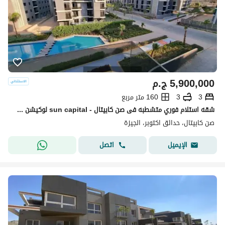
5,900,000
ج.م
3
3
160 متر مربع
شقه استلام فوري متشطبه فى صن كابيتال - sun capital لوكيشن مميز فيو لاند سكيب
صن كابيتال، حدائق اكتوبر، الجيزة
اتصل
الإيميل