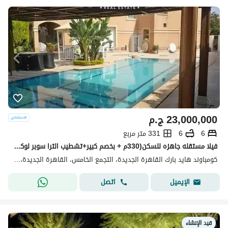
23,000,000
ج.م
6
6
331 متر مربع
فيلا مستقله جاهزه للسكن(330م + بخصم كبير+تشطيب الترا سوبر لوكس)فيلا للبيع في هايد بارك التجمع الخامس القاهره الجديده Hyde park بجوارMivida&ماونتن فيو
كومباوند هايد بارك القاهرة الجديدة، التجمع الخامس، القاهرة الجديدة، القاهرة
اتصل
الإيميل
قيد الإنشاء