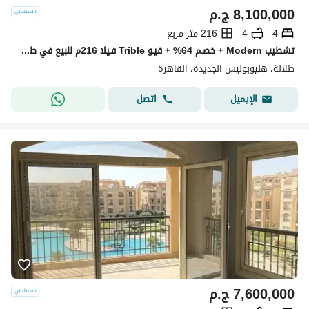
8,100,000
ج.م
4
4
216 متر مربع
تشطيب Modern + خصـم 64% + فيـو Trible فـيلا 216م للبيع في طلالة هليوبوليس أمام سوديك ايست بجوار شيراتون Talala Heliopolis In Front Sodic East
طلالة، هليوبوليس الجديدة، القاهرة
اتصل
الإيميل
7,600,000
ج.م