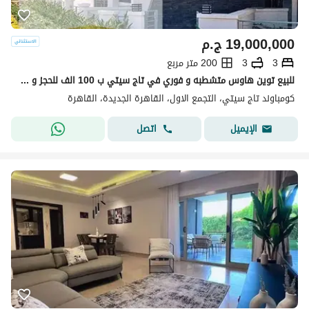
19,000,000
ج.م
3
3
200 متر مربع
للبيع توين هاوس متشطبه و فوري في تاج سيتي ب 100 الف للحجز و خصم مميز للكاش و اقساط علي 10 سنين - التجمع الخامس نيو كايرو
كومباوند تاج سيتي، التجمع الاول، القاهرة الجديدة، القاهرة
اتصل
الإيميل