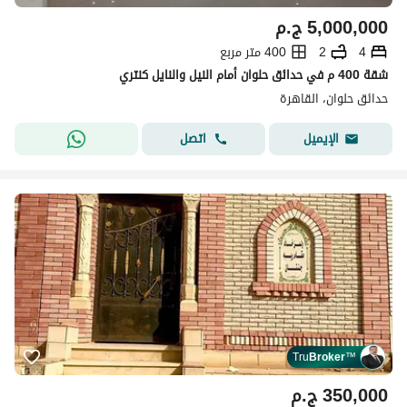
5,000,000
ج.م
4
2
400 متر مربع
شقة 400 م في حدائق حلوان أمام النيل والنايل كنتري
حدائق حلوان، القاهرة
اتصل
الإيميل
Tru
Broker
™
350,000
ج.م