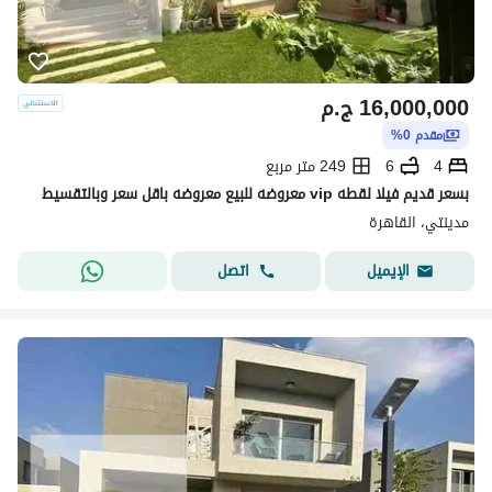
16,000,000
ج.م
مقدم 0%
4
6
249 متر مربع
بسعر قديم فيلا لقطه vip معروضه للبيع معروضه باقل سعر وبالتقسيط
مدينتي، القاهرة
اتصل
الإيميل