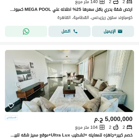
2
2
140 متر مربع
ارخص شقة بحري باقل سعرها 25% اطلاله علي MEGA POOL كمبوند ستون ريزيدنس التجمع الخامس | Stone Residence دقايق الي ماونتن فيو و ميفيدا و بالم هيلز و AUC
كومباوند ستون ريزيدنس، القطامية، القاهرة
اتصل
الإيميل
5,000,000
ج.م
2
2
104 متر مربع
خصم كبير+جاهزه للمعاينه +تشطيب Ultra Lux+موقع مميز شقه للبيع في كمبوند مايان التجمع الخامس بين سوان ليك حسن علام و LMD دقايق من HYDE PARK & MIVIDA