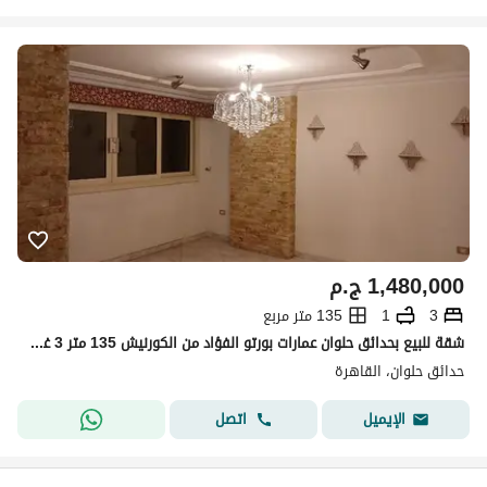
1,480,000
ج.م
3
1
135 متر مربع
شقة للبيع بحدائق حلوان عمارات بورتو الفؤاد من الكورنيش 135 متر 3 غرف تم فتح غرفة ريسبشن دور 7 اسانسير برج مرخص تشطيب سوبر لوكس
حدائق حلوان، القاهرة
اتصل
الإيميل