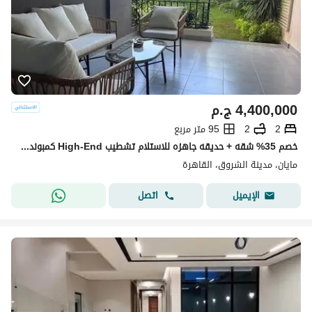
4,400,000
ج.م
2
2
95 متر مربع
خصم 35% شقه + حديقه جاهزه للاستلام تشطيب High-End كمبوند مايان - Mayan اميز Destination في الشروق وعلي طريق السويس امام مدينتي بجوار حسن علام و وصالخ
مايان، مدينة الشروق، القاهرة
اتصل
الإيميل