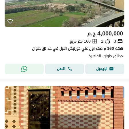
4,000,000
ج.م
3
2
160 متر مربع
شقة 160 م صف اول علي كورنيش النيل في حدائق حلوان
حدائق حلوان، القاهرة
اتصل
الإيميل