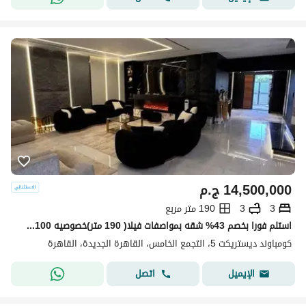
14,500,000
ج.م
3
3
190 متر مربع
استلم فورا بخصم 43% شقه بمواصفات فيلا( 190 متر)خصوصيه 100% للبيع في ديستريكت 5 - District 5 التجمع الخامس دقائق من ميفيدا وهايد بارك وماونتن فيو
كومباوند ديستريكت 5، التجمع الخامس، القاهرة الجديدة، القاهرة
اتصل
الإيميل