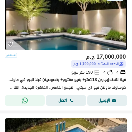
17,000,000
ج.م
الدفعة المقدّمة:
1,700,000 ج.م
4
4
190 متر مربع
فيلا لقطه(بجاردن 118متر+ بفيو مفتوح+ بخصوصيه) فيلا للبيع في ماونتن فيوMountain View creek New Cairo بالقرب من Mivida وHyde Park وPalm Hills New Cairo
كومباوند ماونتن فيو اى سيتي، التجمع الخامس، القاهرة الجديدة، القاهرة
اتصل
الإيميل