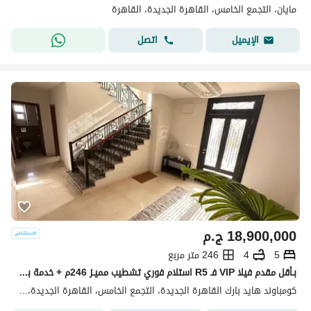
مايان، التجمع الخامس، القاهرة الجديدة، القاهرة
اتصل
الإيميل
18,900,000
ج.م
5
4
246 متر مربع
بـأقل مقدم فيلا VIP فـ R5 استلام فوري تشطيب مميـز 246م + خدمة بعد البيع من Hyde Park للبيع في القاهرة الجديدة New Cairo
كومباوند هايد بارك القاهرة الجديدة، التجمع الخامس، القاهرة الجديدة، القاهرة