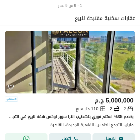
1 - 9 من 9 عقار
عقارات سكنية مقترحة للبيع
5,000,000
ج.م
2
2
110 متر مربع
بخصم 35% استلم فوري بتشطيب الترا سوبر لوكس شقه للبيع في التجمع الخامس كمبوند مايان Mayan new cairo امام الرحاب بجوار كريك تاون والمطار دقائق من AUC
مايان، التجمع الخامس، القاهرة الجديدة، القاهرة
اتصل
الإيميل