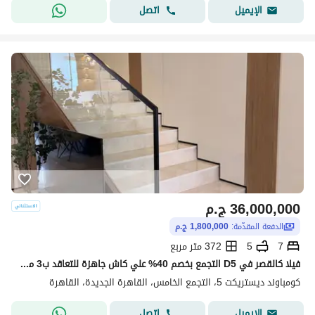
اتصل
الإيميل
36,000,000
ج.م
الدفعة المقدّمة:
1,800,000 ج.م
7
5
372 متر مربع
فيلا كالقصر في D5 التجمع بخصم 40% علي كاش جاهزة للتعاقد ب3 مليون
كومباوند ديستريكت 5، التجمع الخامس، القاهرة الجديدة، القاهرة
اتصل
الإيميل