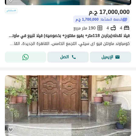
17,000,000
ج.م
الدفعة المقدّمة:
1,700,000 ج.م
4
4
190 متر مربع
فيلا لقطه(بجاردن 118متر+ بفيو مفتوح+ بخصوصيه) فيلا للبيع في ماونتن فيوMountain View creek New Cairo بالقرب من Mivida وHyde Park وPalm Hills New Cairo
كومباوند ماونتن فيو اى سيتي، التجمع الخامس، القاهرة الجديدة، القاهرة
اتصل
الإيميل