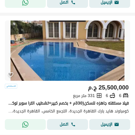
اتصل
الإيميل
25,500,000
ج.م
6
6
331 متر مربع
فيلا مستقله جاهزه للسكن(330م + بخصم كبير+تشطيب الترا سوبر لوكس)فيلا للبيع في هايد بارك التجمع الخامس القاهره الجديده Hyde park بجوارMivida&ماونتن فيو
كومباوند هايد بارك القاهرة الجديدة، التجمع الخامس، القاهرة الجديدة، القاهرة
اتصل
الإيميل