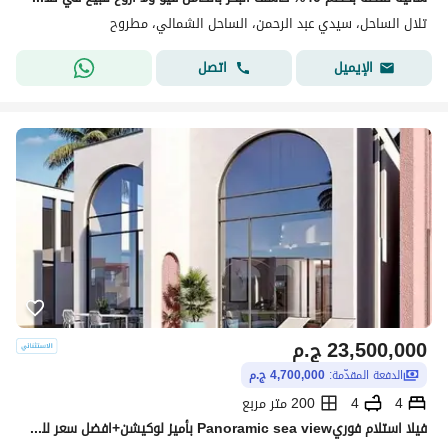
تلال الساحل، سيدي عبد الرحمن، الساحل الشمالي، مطروح
اتصل
الإيميل
23,500,000
ج.م
الدفعة المقدّمة:
4,700,000 ج.م
4
4
200 متر مربع
فيلا استلام فوريPanoramic sea view بأميز لوكيشن+افضل سعر للبيع في جون سوديك June sodic الساحل الشمالي راس الحكمه بجوار فوكا باى وماونتن فيو وLavista