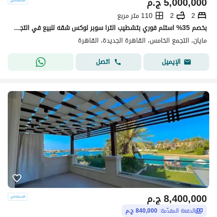
5,000,000
ج.م
2
2
110 متر مربع
بخصم 35% استلم فوري بتشطيب الترا سوبر لوكس شقه للبيع في التجمع الخامس كمبوند مايان Mayan new cairo امام الرحاب بجوار كريك تاون والمطار دقائق من AUC
مايان، التجمع الخامس، القاهرة الجديدة، القاهرة
اتصل
الإيميل
8,400,000
ج.م
الدفعة المقدّمة:
840,000 ج.م