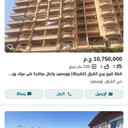
10,750,000
ج.م
3
3
235 متر مربع
شقة للبيع ببرج الشرق (الشرطة) ببورسعيد وتطل مباشرة على ميناء بورسعيد
حي الشرق، بورسعيد
اتصل
رسالة
الإيميل