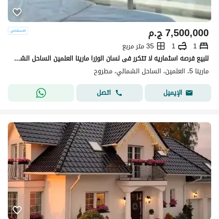
7,500,000
ج.م
1
1
35 متر مربع
للبيع فرصه اسثماريه لا تتكرر فى لسان الوزرا مارينا العلمين الساحل الشمالي دقائق من ابراج العلمين ومراسي Marina North Coast Alamin
مارينا 5، العلمين، الساحل الشمالي، مطروح
اتصل
الإيميل