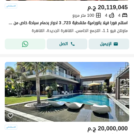
20,119,045
ج.م
4
4
100 متر مربع
استلم فورا فيلا بانورامية متشطبة 723, 3 ادوار بحمام سباحة خاص من Mountain View التجمع بجوار AUC و الرحاب و Point 90 mall
ماونتن فيو 1.1، التجمع الخامس، القاهرة الجديدة، القاهرة
اتصل
الإيميل
20,000,000
ج.م