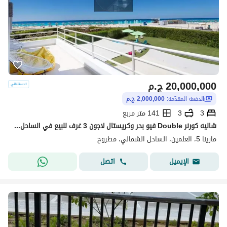
20,000,000
ج.م
الدفعة المقدّمة:
2,000,000 ج.م
3
3
141 متر مربع
شاليه كورنر Double فيو بحر وكريستال لاجون 3 غرف للبيع في الساحل الشمالي قريب من ساوث ميد وماونتن فيو ومراسي
مارينا 5، العلمين، الساحل الشمالي، مطروح
اتصل
الإيميل