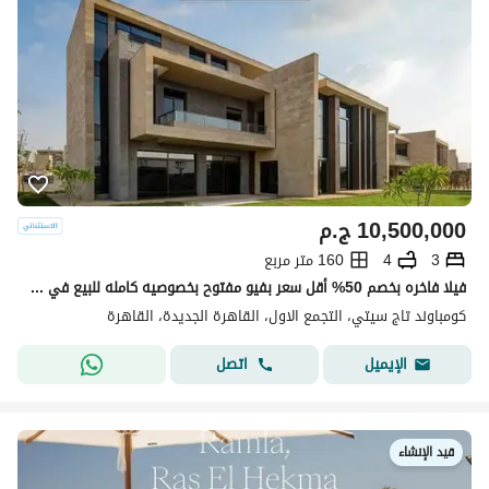
10,500,000
ج.م
3
4
160 متر مربع
فيلا فاخره بخصم 50% أقل سعر بفيو مفتوح بخصوصيه كامله للبيع في تاج سيتي Taj city القاهره الجديده التجمع الخامس
كومباوند تاج سيتي، التجمع الاول، القاهرة الجديدة، القاهرة
اتصل
الإيميل
قيد الإنشاء