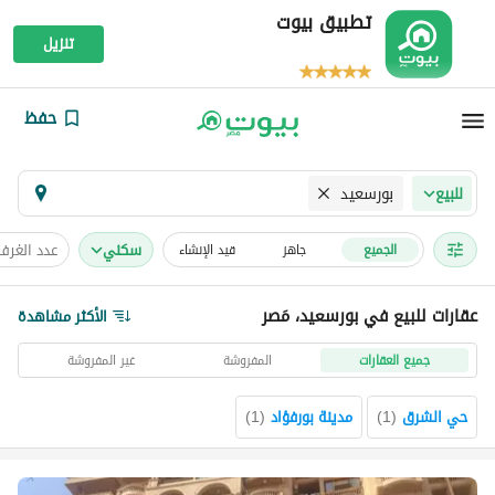
تطبيق بيوت
تنزيل
حفظ
بورسعيد
للبيع
سكني
عدد الغرف
الجميع
جاهز
قيد الإنشاء
عقارات للبيع في بورسعيد، مَصر
الأكثر مشاهدة
جميع العقارات
المفروشة
غير المفروشة
حي الشرق
(
1
)
مدينة بورفؤاد
(
1
)