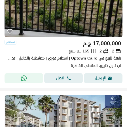
17,000,000
ج.م
2
2
165 متر مربع
شقة للبيع في Uptown Cairo | استلام فوري | متشطبة بالكامل | تكييفات | دور أرضي بموقع مميز
اب تاون كايرو، المقطم، القاهرة
اتصل
الإيميل