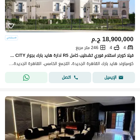
18,900,000
ج.م
4
4
246 متر مربع
فيلا كورنر استلام فوري تشطيب كامل R5 ادارة هايد بارك بجوار LAVISTA CITY دقايق من District 5 . Palm Hills . Mivida . Mountain View iCity New Cairo .
كومباوند هايد بارك القاهرة الجديدة، التجمع الخامس، القاهرة الجديدة، القاهرة
اتصل
الإيميل