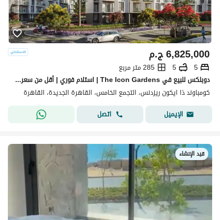
6,825,000
ج.م
5
5
285 متر مربع
دوبلكس للبيع في The Icon Gardens | استلام فوري | أقل من سعر الشركة بـ 2.5 مليون | أقساط حتى 5 سنوات
كومباوند ذا ايكون ريزدنس، التجمع الخامس، القاهرة الجديدة، القاهرة
اتصل
الإيميل
قيد الإنشاء