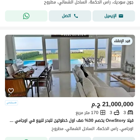
جون سوديك، راس الحكمة، الساحل الشمالي، مطروح
اتصل
الإيميل
قيد الإنشاء
21,000,000
ج.م
3
3
170 متر مربع
فيلا OneStory بخصم 30% صف اول خطوتين للبحر للبيع في اوجامي سوديك ogami sodic north coast راس الحكمه بجوار فوكا باى وماونتن فيو ولافيستا
اوجامي، راس الحكمة، الساحل الشمالي، مطروح