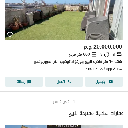
20,000,000
ج.م
9
3
600 متر مربع
شقه ٦٠٠ متر فاخره للبيع ببورفؤاد توضيب الترا سوبرلوكس
مدينة بورفؤاد، بورسعيد
اتصل
رسالة
الإيميل
1 - 2 من 2 عقار
عقارات سكنية مقترحة للبيع