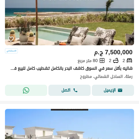
7,500,000
ج.م
2
2
80 متر مربع
شاليه بأقل سعر في السوق كاشف البحر بالكامل تشطيب كامل للبيع في رمال الساحل الشمالي راس الحكمه Remal ras elhekma north coast بجوار فوكا باى ولافيستا
رملة، الساحل الشمالي، مطروح
اتصل
الإيميل