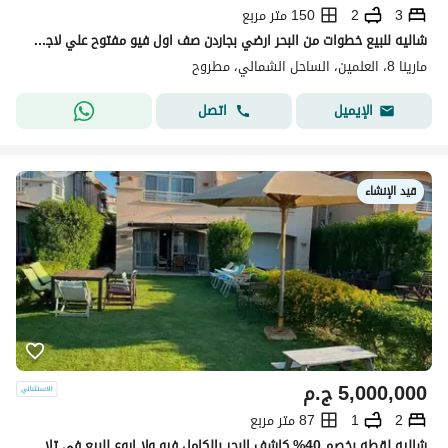
3
2
150 متر مربع
شاليه للبيع خطوات من البحر ارضي بجاردن صف اول فيو مفتوح علي لاجون دقائق من مراسي و الحي اللاتيني الساحل الشمالي Marina8 North Coast
مارينا 8، العلمين، الساحل الشمالي، مطروح
اتصل
الإيميل
قيد الإنشاء
5,000,000
ج.م
2
1
87 متر مربع
شاليه لقطه بخصم 40% كاشف البحر بالكامل فيو ولا اروع للبيع في تلال الساحل الشمالي Telal north coast بجوار لافيستا كاسكادا ومراسي وامواج وهاسيندا