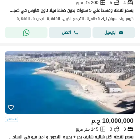
4
5
200 متر مربع
بسعر لقطه وقسط علي 5 سنوات بدون ضغط فيلا تاون هاوس في كمبوند جاهز للمعاينه باميز سعر ولوكيشن وفيو وخصوصيه كامله 100% دقايق الي Haptow- L'Avenir-مدينتي
كومباوند سوان ليك قطامية، التجمع الاول، القاهرة الجديدة، القاهرة
اتصل
الإيميل
10,000,000
ج.م
3
3
145 متر مربع
بسعر لقطه اكتر شاليه شايف بحر + بحيره اللاجون و اميز فيو في الساحل صف اول تشطيب luxury وامكانيه التقسيط حتي اكبر عدد سنوات Mazarine دقايق مارينا8