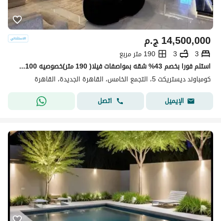
14,500,000
ج.م
3
3
190 متر مربع
استلم فورا بخصم 43% شقه بمواصفات فيلا( 190 متر)خصوصيه 100% للبيع في ديستريكت 5 - District 5 التجمع الخامس دقائق من ميفيدا وهايد بارك وماونتن فيو
كومباوند ديستريكت 5، التجمع الخامس، القاهرة الجديدة، القاهرة
اتصل
الإيميل