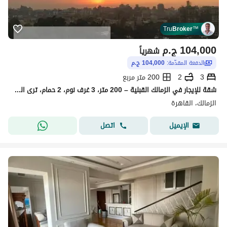
Tru
Broker
™
104,000
ج.م
شهرياً
الدفعة المقدّمة:
104,000 ج.م
3
2
200 متر مربع
شقة للإيجار في الزمالك القبلية – 200 متر، 3 غرف نوم، 2 حمام، ترى النيل وحديقة الأسماك
الزمالك، القاهرة
اتصل
الإيميل