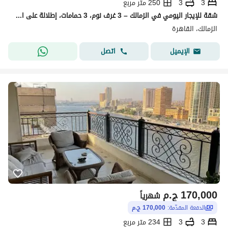
3
3
250 متر مربع
شقة للإيجار اليومي في الزمالك – 3 غرف نوم، 3 حمامات، إطلالة على النيل
الزمالك، القاهرة
اتصل
الإيميل
170,000
ج.م
شهرياً
الدفعة المقدّمة:
170,000 ج.م
3
3
234 متر مربع