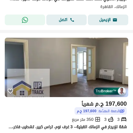
الزمالك، القاهرة
اتصل
الإيميل
Tru
Broker
™
197,600
ج.م
شهرياً
الدفعة المقدّمة:
197,600 ج.م
3
3
350 متر مربع
شقة للإيجار في الزمالك القبلية– 3 غرف نوم، تراس كبير، تشطيب فاخر، غير مفروشة