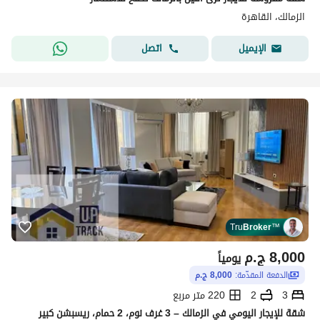
الزمالك، القاهرة
اتصل
الإيميل
Tru
Broker
™
8,000
ج.م
يومياً
الدفعة المقدّمة:
8,000 ج.م
3
2
220 متر مربع
شقة للإيجار اليومي في الزمالك – 3 غرف نوم، 2 حمام، ريسبشن كبير