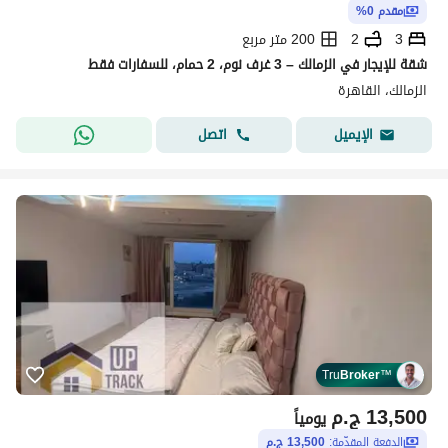
مقدم 0%
3
2
200 متر مربع
شقة للإيجار في الزمالك – 3 غرف نوم، 2 حمام، للسفارات فقط
الزمالك، القاهرة
اتصل
الإيميل
Tru
Broker
™
13,500
ج.م
يومياً
الدفعة المقدّمة:
13,500 ج.م