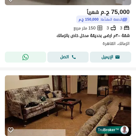
75,000
ج.م
شهرياً
الدفعة المقدّمة:
150,000 ج.م
3
3
150 متر مربع
شقة ٣٠٠م ارضى بحديقة مدخل خاص بالزمالك
الزمالك، القاهرة
اتصل
الإيميل
Tru
Broker
™