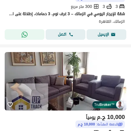
3
3
300 متر مربع
شقة للإيجار اليومي في الزمالك – 3 غرف نوم، 3 حمامات، إطلالة على النيل
الزمالك، القاهرة
اتصل
الإيميل
Tru
Broker
™
10,000
ج.م
يومياً
الدفعة المقدّمة:
10,000 ج.م