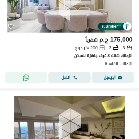
Tru
Broker
™
175,000
ج.م
شهرياً
3
3
200 متر مربع
الزمالك شقة 3 غرف جاهزة للسكن
الزمالك، القاهرة
اتصل
الإيميل