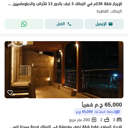
للإيجار شقة 238م في الزمالك 3 غرف بالدور 13 للأجانب والدبلوماسيين فقط إيجار طويل المدة فقط مناسبة للسفارات
الزمالك، القاهرة
اتصل
الإيميل
65,000
ج.م
شهرياً
الدفعة المقدّمة:
65,000 ج.م
3
2
200 متر مربع
للإيجار السنوي فقط شقة نصف مفروشة في الزمالك فرصة مميزة للسكن في أحد أرقى أحياء القاهرة، شقة واسعة بتصميم عملي وموقع متميز في قلب الزمالك.