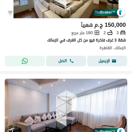
Tru
Broker
™
150,000
ج.م
شهرياً
3
2
180 متر مربع
شقة 3 غرف فاخرة فيو من كل الغرف في الزمالك
الزمالك، القاهرة
اتصل
الإيميل
Tru
Broker
™