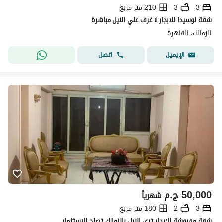
3
3
210 متر مربع
شقة لوسيدا للايجار ٤ غرف علي النيل مباشرة
الزمالك، القاهرة
اتصل
الإيميل
50,000
ج.م
شهرياً
3
2
180 متر مربع
شقة مفروشة للايجار ترى النيل بالزمالك تصلح للاستثمار