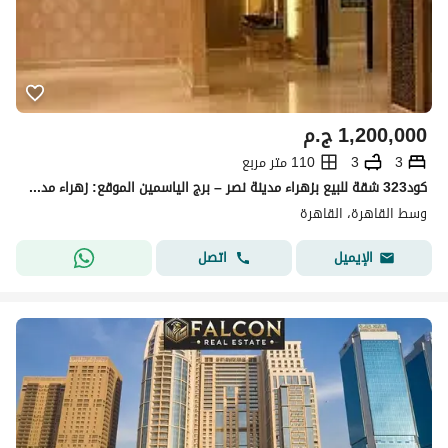
1,200,000
ج.م
3
3
110 متر مربع
كود323 شقة للبيع بزهراء مدينة نصر – برج الياسمين الموقع: زهراء مدينة نصر – شارع الجامعة، المساحة: 110 متر صافي سوبر لوكس التقسيم: ريسب
وسط القاهرة، القاهرة
اتصل
الإيميل