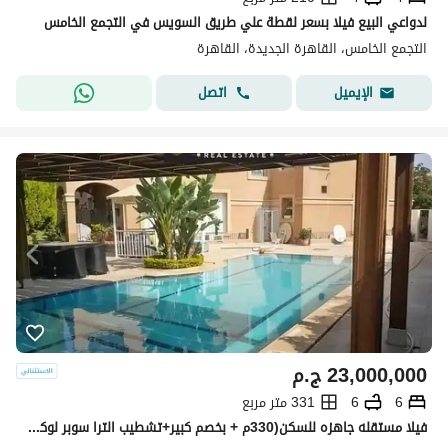
لدواعي البيع فيلا بسعر لقطة علي طريق السويس في التجمع الخامس
التجمع الخامس، القاهرة الجديدة، القاهرة
اتصل
الإيميل
23,000,000
ج.م
6
6
331 متر مربع
فيلا مستقله جاهزه للسكن(330م + بخصم كبير+تشطيب الترا سوبر لوكس)فيلا للبيع في هايد بارك التجمع الخامس القاهره الجديده Hyde park بجوارMivida&ماونتن فيو