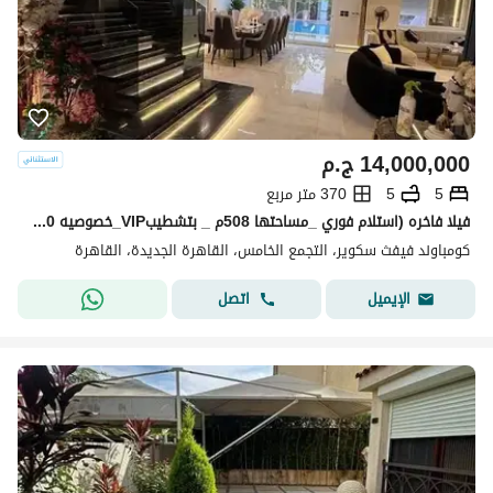
14,000,000
ج.م
5
5
370 متر مربع
فيلا فاخره (استلام فوري _مساحتها 508م _ بتشطيبVIP_خصوصيه 100%)للبيع فى فيفت سكوير المراسم Fifth Square التجمع الخامس بجوار بالم هيلز وماونتن فيووAUC
كومباوند فيفث سكوير، التجمع الخامس، القاهرة الجديدة، القاهرة
اتصل
الإيميل