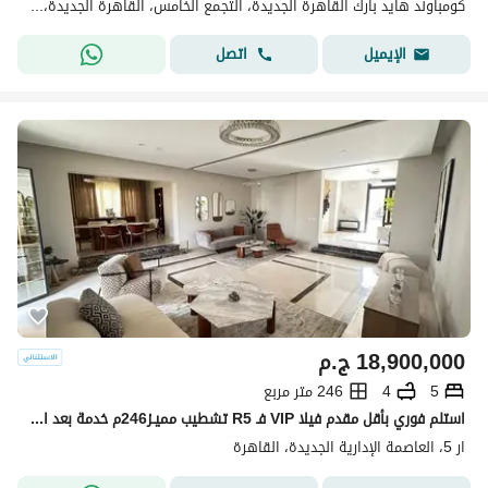
كومباوند هايد بارك القاهرة الجديدة، التجمع الخامس، القاهرة الجديدة، القاهرة
اتصل
الإيميل
18,900,000
ج.م
5
4
246 متر مربع
استلم فوري بأقل مقدم فيلا VIP فـ R5 تشطيب مميـز246م خدمة بعد البيع من Hyde Park للبيع في العاصمة الإدارية بجوار المقصد ولافيستا
ار 5، العاصمة الإدارية الجديدة، القاهرة