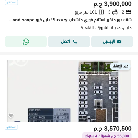
3,900,000
ج.م
2
3
101 متر مربع
شقه دور متكرر استلام فوري متشطب luxury!! دابل فيو pool+land scape تقسيمه رائعه باسهل خطط سداد بدون ضغط وتقسيط 10سـ بجوا لافيستا باتيو كازا + سوان ليك
مايان، مدينة الشروق، القاهرة
اتصل
الإيميل
قيد الإنشاء
3,570,500
ج.م
55,800 ج.م شهريًا / 4 سنوات