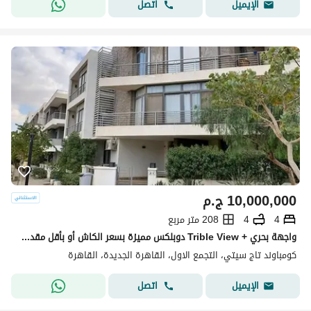
اتصل
الإيميل
10,000,000
ج.م
4
4
208 متر مربع
واجهة بحري + Trible View دوبلكس مميزة بسعر الكاش أو بأقل مقدم للبيع في تاج سيتي التجمع الأول بجوار جاردينيا ودقائق من شيراتون Taj City New Cairo
كومباوند تاج سيتي، التجمع الاول، القاهرة الجديدة، القاهرة
اتصل
الإيميل