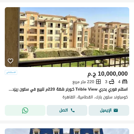
10,000,000
ج.م
4
3
220 متر مربع
استلم فوري بحري Trible View كـورنر شقة 220م للبيع في ستون ريزدينس التجمع الخامس بجوار قطامية هايتس ودقائق لمصر الجديدة Stone Residence New Cairo
كومباوند ستون بارك، القطامية، القاهرة
اتصل
الإيميل