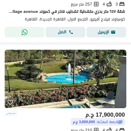
3
4
257 متر مربع
شقة ٢٥٧ متر بحري متشطبة تشطيب فاخر في كمبوند village avenue لشركة palm hills بافضل سعر
كومباوند فيلدج أفينيو، التجمع الاول، القاهرة الجديدة، القاهرة
اتصل
الإيميل
17,900,000
ج.م
الدفعة المقدّمة:
3,000,000 ج.م
4
4
210 متر مربع