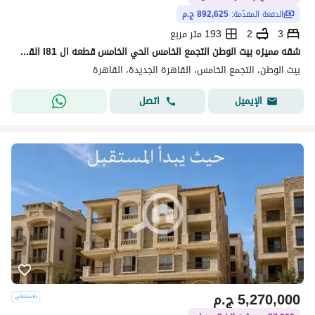
الدفعة المقدّمة:
892,625 ج.م
3
2
193 متر مربع
شقه مميزه بيت الوطن التجمع الخامس الحي الخامس قطعه ال I81 القاهره
بيت الوطن، التجمع الخامس، القاهرة الجديدة، القاهرة
اتصل
الإيميل
5,270,000
ج.م