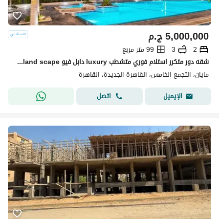
5,000,000
ج.م
2
3
99 متر مربع
شقه دور متكرر استلام فوري متشطب luxury دابل فيو pool+land scape تقسيمه رائعه باسهل خطط سداد بدون ضغط وتقسيط ع اطول عدد سنوات الرحاب-سوان ليك-كريك تاون
مايان، التجمع الخامس، القاهرة الجديدة، القاهرة
اتصل
الإيميل