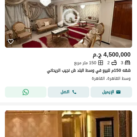
4,500,000
ج.م
3
2
150 متر مربع
شقه 150م للبيع في وسط البلد ش نجيب الريحاني
وسط القاهرة، القاهرة
اتصل
الإيميل