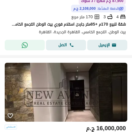
87,900 ج.م شهريًا / 3 سنوات
الدفعة المقدّمة:
2,108,000 ج.م
4
3
170 متر مربع
شقة للبيع 170م +85متر جاردن استلام فوري بيت الوطن التجمع الخامس من المالك مباشرة بخصم علي الكاش بالقرب من Mivida compound و AUC 5th settlement
بيت الوطن، التجمع الخامس، القاهرة الجديدة، القاهرة
اتصل
الإيميل
16,000,000
ج.م