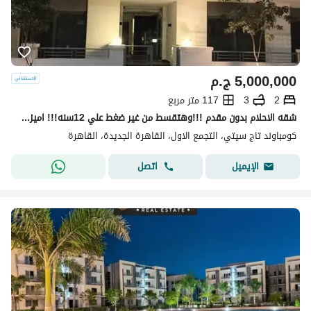
5,000,000
ج.م
2
3
117 متر مربع
شقه الاحلام بدون مقدم !!!وهتقسط من غير ضغط علي 12سنه!!! اميز شقه في اميز لوكيشن باميز فيو في الكمبوند اوفر مش هيتكرر والسعر لقطه
كومباوند تاج سيتي، التجمع الاول، القاهرة الجديدة، القاهرة
اتصل
الإيميل