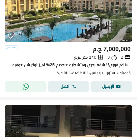
7,000,000
ج.م
2
3
140 متر مربع
استلام فوري!! شقه بحري ومتشطيه +بخصم 25% اميز لوكيشن +وفيو خيالي التجمع الخامس بجوار قطامية هايتس ودقائق لمصر الجديدة Stone Residence New C
كومباوند ستون ريزيدنس، القطامية، القاهرة
اتصل
الإيميل