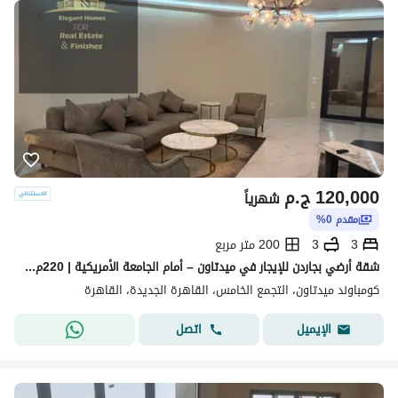
120,000
ج.م
شهرياً
مقدم 0%
3
3
200 متر مربع
شقة أرضي بجاردن للإيجار في ميدتاون – أمام الجامعة الأمريكية | 220م + جاردن 100م
كومباوند ميدتاون، التجمع الخامس، القاهرة الجديدة، القاهرة
اتصل
الإيميل