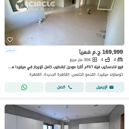
169,999
ج.م
شهرياً
4
4
356 متر مربع
فيو لاندسكيب فيلا ٣٥٦م ألترا مودرن تشطيب كامل للإيجار في ميفيدا Mivida التجمع الخامس بالقرب من الجامعة الأمريكية AUC القاهرة الجديدة New Cairo إعمار
كومباوند ميفيدا، التجمع الخامس، القاهرة الجديدة، القاهرة
اتصل
الإيميل