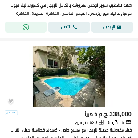
شقه تشطيب سوبر لوكس مفروشه بالكامل للإيجار في كمبوند ليك فيو ريزيدنس في قلب القاهرة الجديدة قريب من البحيرات و المول و المطاعم و ميفيدا وسوديك فيليت .
كومباوند ليك فيو ريزدنس، التجمع الخامس، القاهرة الجديدة، القاهرة
اتصل
الإيميل
338,000
ج.م
شهرياً
5
5
620 متر مربع
فيلا مفروشة حديثة للإيجار مع مسبح خاص - كمبوند قطامية هيلز، القاهرة الجديدة