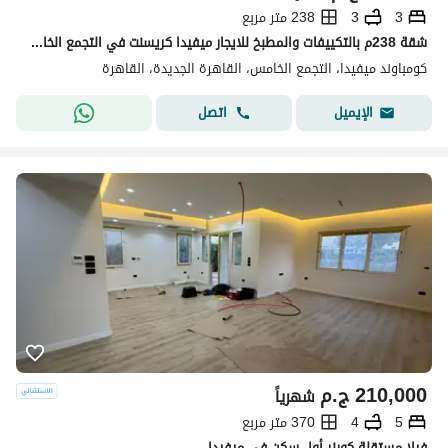
3
3
238 متر مربع
شقة 238م بالتكييفات والمطبخ للايجار ميفيدا كريسنت في التجمع الخامس Mivida
كومباوند ميفيدا، التجمع الخامس، القاهرة الجديدة، القاهرة
اتصل
الإيميل
210,000
ج.م
شهرياً
5
4
370 متر مربع
فيلا مستقلة كورنر أول سكن في ميفيدا