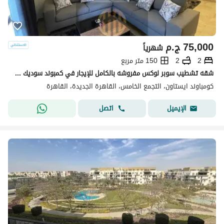
75,000
ج.م
شهرياً
2
2
150 متر مربع
شقه تشطيب سوبر لوكس مفروشه بالكامل للإيجار في كمبوند سوديك إيستاون في قلب القاهرة الجديدة قريبه من المسبح و المطاعم و المول و الجيم و ميفيدا و بورتو .
كومباوند ايستاون، التجمع الخامس، القاهرة الجديدة، القاهرة
اتصل
الإيميل