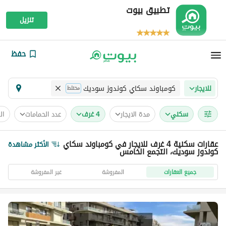
تطبيق بيوت
تنزيل
حفظ
كومباوند سكاي كوندوز سوديك
للايجار
مختلط
سكني
مدة الايجار
4 غرف
عدد الحمامات
ال
عقارات سكنية 4 غرف للايجار في كومباوند سكاي
الأكثر مشاهدة
كوندوز سوديك، التجمع الخامس
جميع العقارات
المفروشة
غير المفروشة