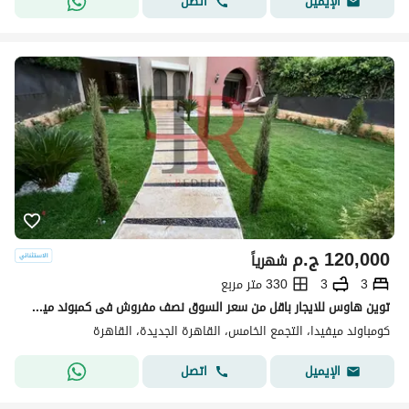
اتصل
الإيميل
120,000
ج.م
شهرياً
3
3
330 متر مربع
توين هاوس للايجار باقل من سعر السوق نصف مفروش فى كمبوند ميفيدا التجمع الخامس القاهره الجديده
كومباوند ميفيدا، التجمع الخامس، القاهرة الجديدة، القاهرة
اتصل
الإيميل