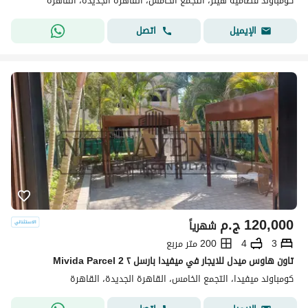
كومباوند قطامية هيلز، التجمع الخامس، القاهرة الجديدة، القاهرة
اتصل
الإيميل
120,000
ج.م
شهرياً
3
4
200 متر مربع
تاون هاوس ميدل للايجار في ميفيدا بارسل ٢ Mivida Parcel 2
كومباوند ميفيدا، التجمع الخامس، القاهرة الجديدة، القاهرة