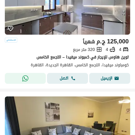
125,000
ج.م
شهرياً
4
4
320 متر مربع
توين هاوس للإيجار في كمبوند ميفيدا – التجمع الخامس
كومباوند ميفيدا، التجمع الخامس، القاهرة الجديدة، القاهرة
اتصل
الإيميل