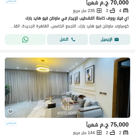
70,000
ج.م
شهرياً
4
3
235 متر مربع
اي فيلا رووف كاملة التشطيب للإيجار في ماونتن فيو هايد بارك
كومباوند ماونتن فيو هايد بارك، التجمع الخامس، القاهرة الجديدة، القاهرة
اتصل
الإيميل
75,000
ج.م
شهرياً
2
2
144 متر مربع