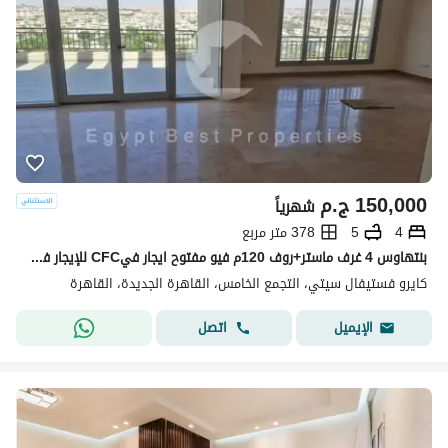
150,000
ج.م
شهرياً
4
5
378 متر مربع
بنتهاوس 4 غرف ماستر+روف 120م فيو مفتوح ايجار فيCFC للإيجار في كمبوند كايرو فستيفال سيتي
كايرو فستيفال سيتي، التجمع الخامس، القاهرة الجديدة، القاهرة
اتصل
الإيميل