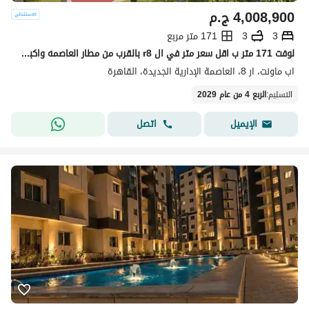
4,008,900
ج.م
3
3
171 متر مربع
لوفت 171 متر ب اقل سعر متر في ال r8 بالقرب من مطار العاصمه واكبر منطقه خدمات
اب ماونت، ار 8، العاصمة الإدارية الجديدة، القاهرة
التسليم
:
الربع 4 من عام 2029
اتصل
الإيميل