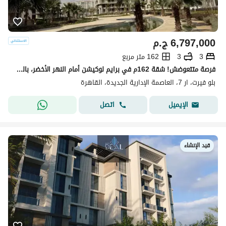
6,797,000
ج.م
3
3
162 متر مربع
فرصة متتعوضش! شقة 162م في برايم لوكيشن أمام النهر الأخضر، بالقرب من سيليا ومحور محمد بن زايد الجنوبي، مع خصم كاش 18.5%.
بلو فيرت، ار 7، العاصمة الإدارية الجديدة، القاهرة
اتصل
الإيميل
قيد الإنشاء