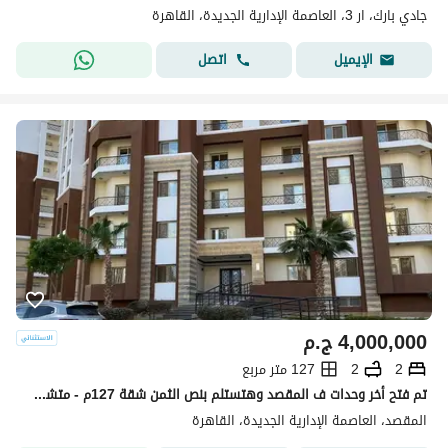
جادي بارك، ار 3، العاصمة الإدارية الجديدة، القاهرة
اتصل
الإيميل
4,000,000
ج.م
2
2
127 متر مربع
تم فتح أخر وحدات ف المقصد وهتستلم بنص الثمن شقة 127م - متشطبة فيو مباشر ع البرج الايقوني - بخصم 50% عالسعر فأحجز مكانك الان و لاتتردد - al maqsed r3
المقصد، العاصمة الإدارية الجديدة، القاهرة