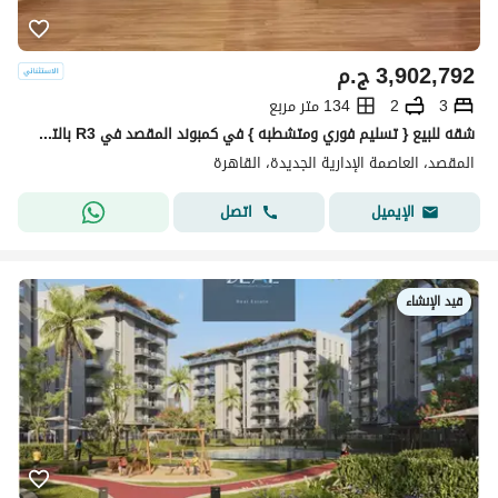
3,902,792
ج.م
3
2
134 متر مربع
شقه للبيع { تسليم فوري ومتشطبه } في كمبوند المقصد في R3 بالتقسيط علي 10 سنوات في العاصمه الاداريه
المقصد، العاصمة الإدارية الجديدة، القاهرة
اتصل
الإيميل
قيد الإنشاء