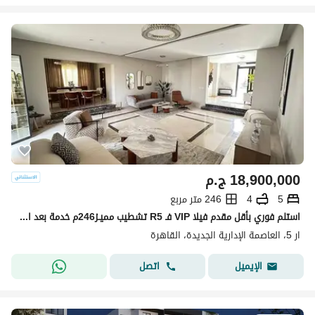
18,900,000
ج.م
5
4
246 متر مربع
استلم فوري بأقل مقدم فيلا VIP فـ R5 تشطيب مميـز246م خدمة بعد البيع من Hyde Park للبيع في العاصمة الإدارية بجوار المقصد ولافيستا
ار 5، العاصمة الإدارية الجديدة، القاهرة
اتصل
الإيميل