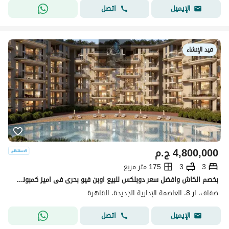
اتصل
الإيميل
قيد الإنشاء
4,800,000
ج.م
3
3
175 متر مربع
بخصم الكاش وافضل سعر دوبلكس للبيع اوبن فيو بحرى فى اميز كمبوند بمنطقه ار 8 بالعاصمه الاداريه الجديده
ضفاف، ار 8، العاصمة الإدارية الجديدة، القاهرة
اتصل
الإيميل