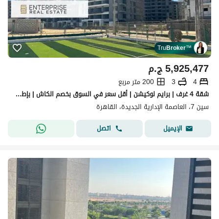
Tru
Broker
™
5,925,477
ج.م
4
3
200 متر مربع
شقة 4 غرف | برايم لوكيشن | أقل سعر في السوق بخصم الكاش | بإطلالة مميزة على النهر الأخضر - بالعاصمة الادارية
سين 7، العاصمة الإدارية الجديدة، القاهرة
اتصل
الإيميل