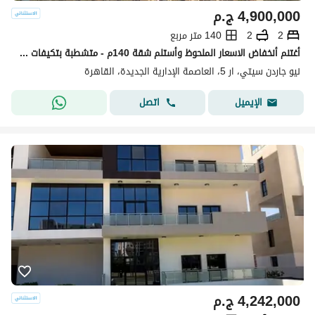
4,900,000
ج.م
2
2
140 متر مربع
أغتنم أنخفاض الاسعار الملحوظ وأستلم شقة 140م - متشطبة بتكيفات - اوبن فيو ع الميدان بخصم 52% عالسعر لتكون بنص الثمن في نيو جاردن سيتي - new garden r5
نيو جاردن سيتي، ار 5، العاصمة الإدارية الجديدة، القاهرة
اتصل
الإيميل
4,242,000
ج.م