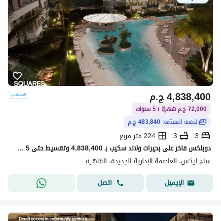
4,838,400
ج.م
72,000 ج.م شهريًا / 5 سنوات
الدفعة المقدّمة:
483,840 ج.م
3
3
224 متر مربع
دوبلكس فاخر على بحيرات ولاند سكيب بـ 4,838,400 وتقسيط حتى 5 سنين بمقدم 10% فقط
ساج ليكس، العاصمة الإدارية الجديدة، القاهرة
اتصل
الإيميل