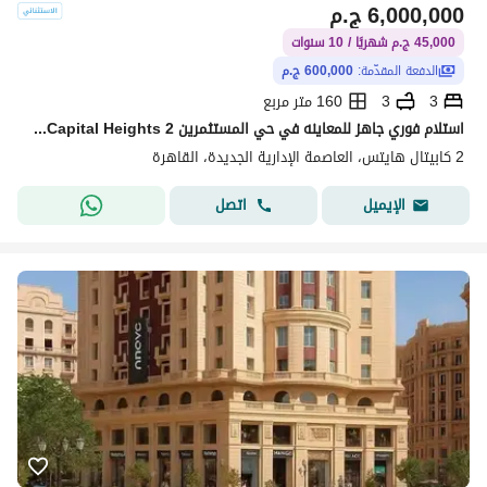
6,000,000
ج.م
45,000 ج.م شهريًا / 10 سنوات
الدفعة المقدّمة:
600,000 ج.م
3
3
160 متر مربع
استلام فوري جاهز للمعاينه في حي المستثمرين Capital Heights 2 شقه 3 غرف بقسط شهري 45 الف
2 كابيتال هايتس، العاصمة الإدارية الجديدة، القاهرة
اتصل
الإيميل