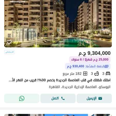
9,304,000
ج.م
25,000 ج.م شهريًا / 6 سنوات
الدفعة المقدّمة:
930,400 ج.م
3
3
182 متر مربع
امتلك شقتك في قلب العاصمة الجديدة بخصم 30%! قريب من النهر الأخضر ومحور محمد بن زايد والحي الدبلوماسي، وسط لوكيشن راقي وحياة متكاملة!
البوسكو، العاصمة الإدارية الجديدة، القاهرة
اتصل
الإيميل