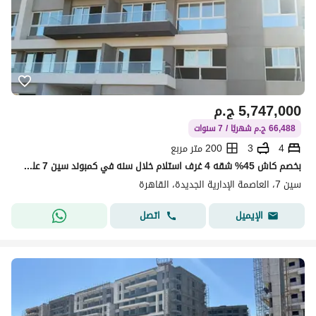
5,747,000
ج.م
66,488 ج.م شهريًا / 7 سنوات
4
3
200 متر مربع
بخصم كاش 45% شقه 4 غرف استلام خلال سنه في كمبوند سين 7 علي المحور المركزي بجوار الجامعه البريطانيه
سين 7، العاصمة الإدارية الجديدة، القاهرة
اتصل
الإيميل