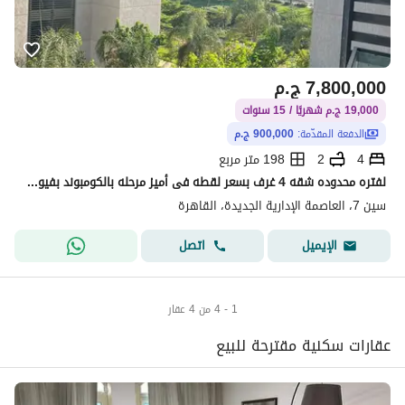
7,800,000
ج.م
19,000 ج.م شهريًا / 15 سنوات
الدفعة المقدّمة:
900,000 ج.م
4
2
198 متر مربع
لفتره محدوده شقه 4 غرف بسعر لقطه فى أميز مرحله بالكومبوند بفيو على Central Park أمام البرج الأيقونى و دقايق من سيليا البوسكو العاصمه الاداريه ديجويا
سين 7، العاصمة الإدارية الجديدة، القاهرة
اتصل
الإيميل
1 - 4 من 4 عقار
عقارات سكنية مقترحة للبيع