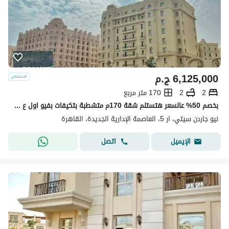
6,125,000
ج.م
2
2
170 متر مربع
بخصم 50% عالسعر هتستلم شقة 170م متشطبة بتكيفات بفيو اول ع الميدان في نيو جاردن سيتي ال r5 ( السعر الان لا يقارن بأي كمبوند )
نيو جاردن سيتي، ار 5، العاصمة الإدارية الجديدة، القاهرة
اتصل
الإيميل