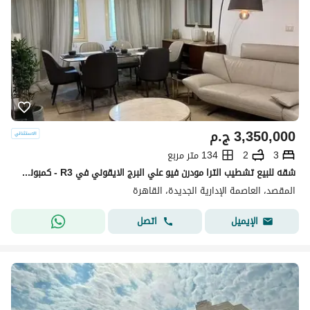
3,350,000
ج.م
3
2
134 متر مربع
شقه للبيع تشطيب الترا مودرن فيو علي البرج الايقوني في R3 - كمبوند المقصد العاصمه الاداريه دقايق من مدينتى Al Maqsad in New Capital
المقصد، العاصمة الإدارية الجديدة، القاهرة
اتصل
الإيميل