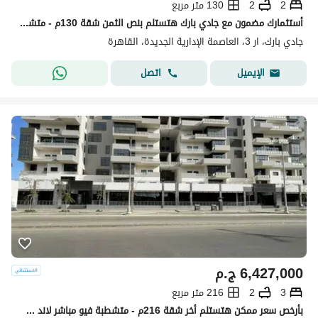
2
2
130 متر مربع
أستثمارك مضمون مع جادي بارك هتستلم بنص الثمن شقة 130م - متشطبة - بفيو مباشر ع البرج الايقوني - بخصم 50% عالسعر فأغتنم الفرصة الان - jade park
جادي بارك، ار 3، العاصمة الإدارية الجديدة، القاهرة
اتصل
الإيميل
6,427,000
ج.م
3
2
216 متر مربع
بأرخص سعر ممكن هتستلم أخر شقة 216م - متشطبة فيو مباشر لاند سكيب بخصم ٥٠٪؜ عالسعر فقط ف جادي بارك ال r3