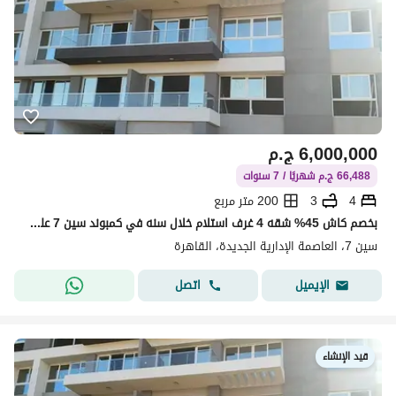
6,000,000
ج.م
66,488 ج.م شهريًا / 7 سنوات
4
3
200 متر مربع
بخصم كاش 45% شقه 4 غرف استلام خلال سنه في كمبوند سين 7 علي المحور المركزي بجوار الجامعه البريطانيه
سين 7، العاصمة الإدارية الجديدة، القاهرة
اتصل
الإيميل
قيد الإنشاء