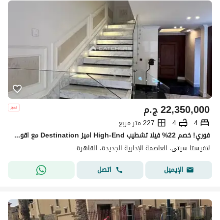
22,350,000
ج.م
4
4
227 متر مربع
فوري! خصم 22% فيلا تشطيب High-End اميز Destination مع اقوي مطور عقاري لافيستا باقل سعر داخل لافيستا سيتي امام City Gate & Hyde Park & Mivida
لافيستا سيتى، العاصمة الإدارية الجديدة، القاهرة
اتصل
الإيميل