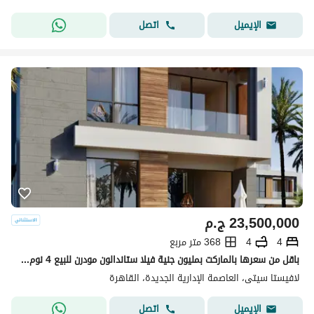
اتصل
الإيميل
23,500,000
ج.م
4
4
368 متر مربع
باقل من سعرها بالماركت بمليون جنية فيلا ستاندالون مودرن للبيع 4 نوم برايم لوكيشن 368م في كومبند لافيستا سيتي العاصمة الادارية الجديدة القاهرة الجديدة
لافيستا سيتى، العاصمة الإدارية الجديدة، القاهرة
اتصل
الإيميل