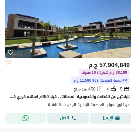
57,904,849
ج.م
38,100 ج.م شهريًا / 10 سنوات
الدفعة المقدّمة:
11,580,969 ج.م
5
4
450 متر مربع
للباحثين عن الفخامة والخصوصية المطلقة. . فيلا 450م استلام فوري في كمبوند الفيلات الأول بالعاصمة
ميدتاون سولو، العاصمة الإدارية الجديدة، القاهرة
اتصل
الإيميل