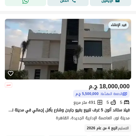
اتصل
الإيميل
قيد الإنشاء
18,000,000
ج.م
الدفعة المقدّمة:
5,500,000 ج.م
5
5
491 متر مربع
فيلا ستاند ألون 5 غرف للبيع بفيو جاردن وشارع بأقل إجمالي في مدينة نور استلام سنة ونصف
مدينة نور، العاصمة الإدارية الجديدة، القاهرة
التسليم
:
الربع 4 من عام 2026