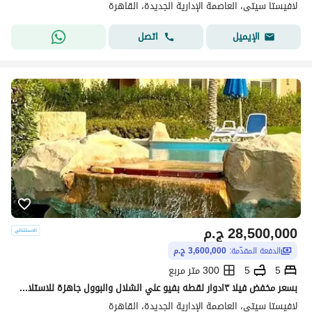
لافيستا سيتى، العاصمة الإدارية الجديدة، القاهرة
اتصل
الإيميل
28,500,000
ج.م
الدفعة المقدّمة:
3,600,000 ج.م
5
5
300 متر مربع
بسعر مخفض فيلا ٣ادوار لقطه بفيو علي الشلال والبوول جاهزة للاستلام والسكن متشطبة بالكامل في اميز لوكيشن ، التجمع بالقرب من هايد بارك و ميفيدا و شارع التسعين و AUC
لافيستا سيتى، العاصمة الإدارية الجديدة، القاهرة