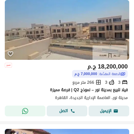
18,200,000
ج.م
الدفعة المقدّمة:
7,000,000 ج.م
3
3
266 متر مربع
فيلا للبيع بمدينة نور – نموذج Q2 | فرصة مميزة
مدينة نور، العاصمة الإدارية الجديدة، القاهرة
اتصل
الإيميل