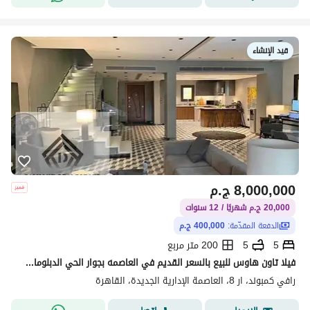
قيد الإنشاء
8,000,000
ج.م
20,000 ج.م شهريًا / 12 سنوات
الدفعة المقدّمة:
400,000 ج.م
5
5
200 متر مربع
فيلا تاون هاوس للبيع بالسعر القديم في العاصمه بجوار الحي الدبلوماسي واكبر منطقه خدمات بالR8 بالتقسيط علي 12 سنه
رافي كمبوند، ار 8، العاصمة الإدارية الجديدة، القاهرة