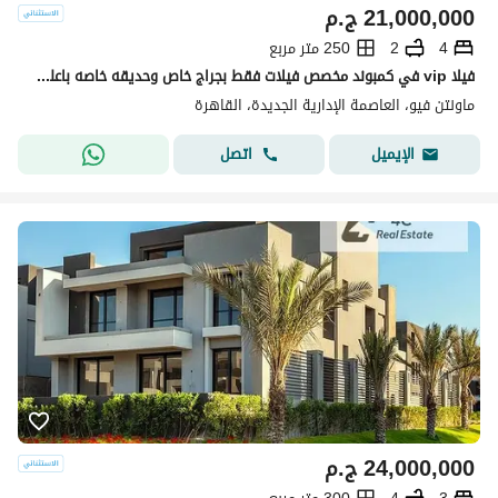
21,000,000
ج.م
4
2
250 متر مربع
فيلا vip في كمبوند مخصص فيلات فقط بجراج خاص وحديقه خاصه باعلي كوالتي تشطيب جاهز للسكن فوراً
ماونتن فيو، العاصمة الإدارية الجديدة، القاهرة
اتصل
الإيميل
24,000,000
ج.م