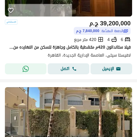
39,200,000
ج.م
الدفعة المقدّمة:
7,840,000 ج.م
6
4
420 متر مربع
فيلا ستاندالون 420م متشطبة بالكامل وجاهزة للسكن من النهارده من لاڤيستا و بڤيو بول و لاندسكيب
لافيستا سيتى، العاصمة الإدارية الجديدة، القاهرة
اتصل
الإيميل