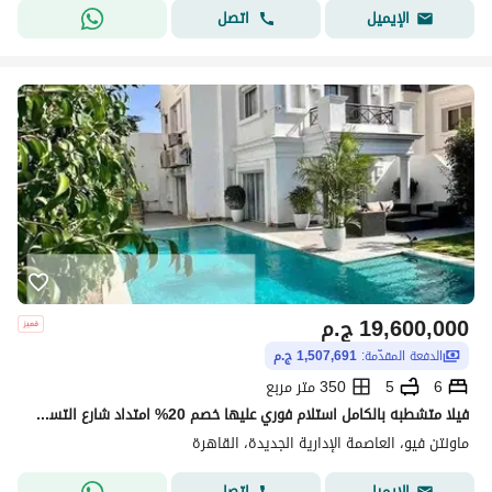
اتصل
الإيميل
19,600,000
ج.م
الدفعة المقدّمة:
1,507,691 ج.م
6
5
350 متر مربع
فيلا متشطبه بالكامل استلام فوري عليها خصم 20% امتداد شارع التسعين في مونتين فيو
ماونتن فيو، العاصمة الإدارية الجديدة، القاهرة
اتصل
الإيميل