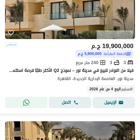
19,900,000
ج.م
الدفعة المقدّمة:
5,900,000 ج.م
3
3
240 متر مربع
فيلا من النوادر للبيع في مدينة نور – نموذج Q2 الأكثر طلبًا فرصة استثمارية وسكنية مميزة أقساط ممتدة حتى 15 سنة – أوفر استثنائي للبيع السريع
مدينة نور، العاصمة الإدارية الجديدة، القاهرة
التسليم
:
الربع 4 من عام 2026
اتصل
الإيميل