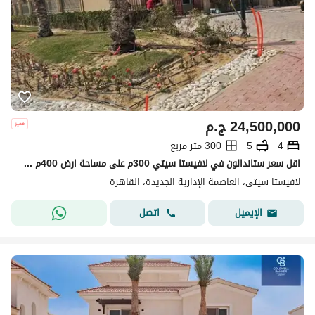
24,500,000
ج.م
4
5
300 متر مربع
اقل سعر ستاندالون في لافيستا سيتي 300م على مساحة ارض 400م 4غرف استلام فوري موقع مميز لافيستا سيتي العاصمة الادارية Lavista City New Capital
لافيستا سيتى، العاصمة الإدارية الجديدة، القاهرة
اتصل
الإيميل