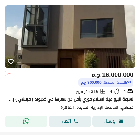
16,000,000
ج.م
الدفعة المقدّمة:
800,000 ج.م
4
4
316 متر مربع
لسرعة البيع فيلا استلام فوري بأقل من سعرها في كمبوند ( فينشي ) بالعاصمة الادارية الجديدة في R7 منطقة الدبلوماسية ( جاهزة للمعاينة )
فينشي، العاصمة الإدارية الجديدة، القاهرة
اتصل
الإيميل