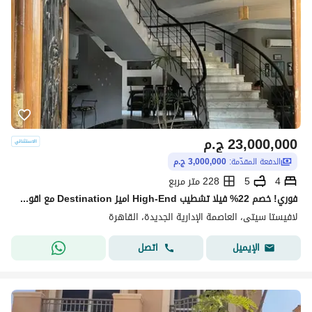
23,000,000
ج.م
الدفعة المقدّمة:
3,000,000 ج.م
4
5
228 متر مربع
فوري! خصم 22% فيلا تشطيب High-End اميز Destination مع اقوي مطور عقاري لافيستا باقل سعر داخل لافيستا سيتي امام City Gate & Hyde Park & Mivida
لافيستا سيتى، العاصمة الإدارية الجديدة، القاهرة
اتصل
الإيميل