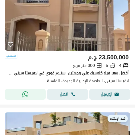
23,500,000
ج.م
4
5
300 متر مربع
أفضل سعر فيلا كلاسيك علي وجهتين استلام فوري في لافيستا سيتي -La Vista City New Capital
لافيستا سيتى، العاصمة الإدارية الجديدة، القاهرة
اتصل
الإيميل
قيد الإنشاء