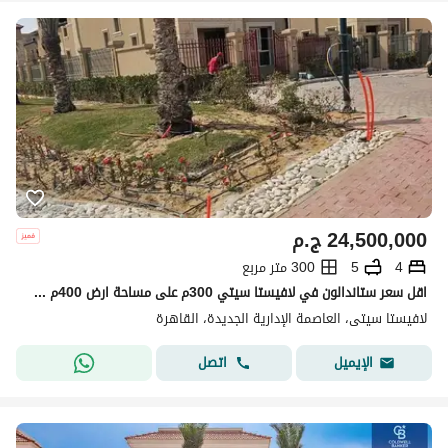
24,500,000
ج.م
4
5
300 متر مربع
اقل سعر ستاندالون في لافيستا سيتي 300م على مساحة ارض 400م 4غرف استلام فوري موقع مميز لافيستا سيتي العاصمة الادارية Lavista City New Capital
لافيستا سيتى، العاصمة الإدارية الجديدة، القاهرة
اتصل
الإيميل