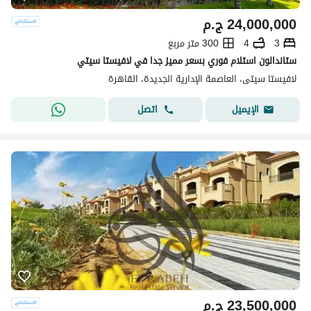
24,000,000
ج.م
3
4
300 متر مربع
ستاندالون استلام فوري بسعر مميز جدا في لافيستا سيتي
لافيستا سيتى، العاصمة الإدارية الجديدة، القاهرة
اتصل
الإيميل
23,500,000
ج.م