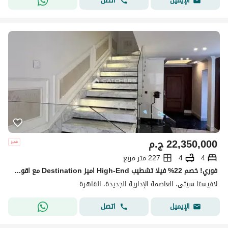
اتصل
الإيميل
22,350,000
ج.م
4
4
227 متر مربع
فوري! خصم 22% فيلا تشطيب High-End اميز Destination مع اقوي مطور عقاري لافيستا باقل سعر داخل لافيستا سيتي امام City Gate & Hyde Park & Mivida
لافيستا سيتى، العاصمة الإدارية الجديدة، القاهرة
اتصل
الإيميل