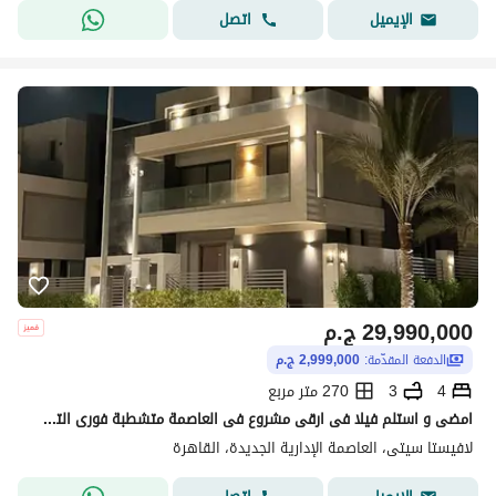
اتصل
الإيميل
29,990,000
ج.م
الدفعة المقدّمة:
2,999,000 ج.م
4
3
270 متر مربع
امضى و استلم فيلا فى ارقى مشروع فى العاصمة متشطبة فورى التسليم - فيلا للبيع - لافيستا سيتى - lavista city
لافيستا سيتى، العاصمة الإدارية الجديدة، القاهرة