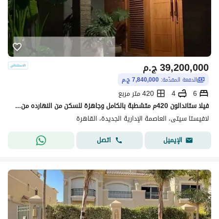
39,200,000
ج.م
الدفعة المقدّمة:
7,840,000 ج.م
6
4
420 متر مربع
فيلا ستاندالون 420م متشطبة بالكامل وجاهزة للسكن من النهارده من لاڤيستا و بڤيو بول و لاندسكيب
لافيستا سيتى، العاصمة الإدارية الجديدة، القاهرة
اتصل
الإيميل