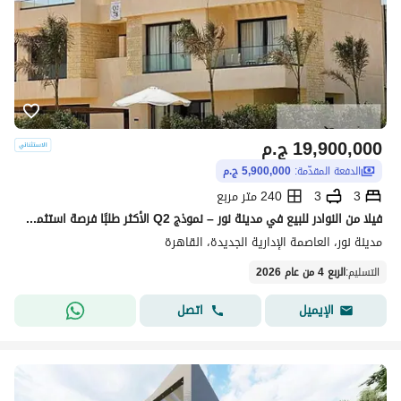
19,900,000
ج.م
الدفعة المقدّمة:
5,900,000 ج.م
3
3
240 متر مربع
فيلا من النوادر للبيع في مدينة نور – نموذج Q2 الأكثر طلبًا فرصة استثمارية وسكنية مميزة أقساط ممتدة حتى 15 سنة – أوفر استثنائي للبيع السريع
مدينة نور، العاصمة الإدارية الجديدة، القاهرة
التسليم
:
الربع 4 من عام 2026
اتصل
الإيميل