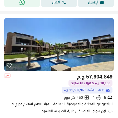
اتصل
الإيميل
57,904,849
ج.م
38,100 ج.م شهريًا / 10 سنوات
الدفعة المقدّمة:
11,580,969 ج.م
5
4
450 متر مربع
للباحثين عن الفخامة والخصوصية المطلقة. . فيلا 450م استلام فوري في كمبوند الفيلات الأول بالعاصمة
ميدتاون سولو، العاصمة الإدارية الجديدة، القاهرة