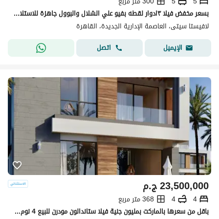
5
5
300 متر مربع
بسعر مخفض فيلا ٣ادوار لقطه بفيو علي الشلال والبوول جاهزة للاستلام والسكن متشطبة بالكامل في اميز لوكيشن ، التجمع بالقرب من هايد بارك و ميفيدا و شارع التسعين و AUC
لافيستا سيتى، العاصمة الإدارية الجديدة، القاهرة
اتصل
الإيميل
23,500,000
ج.م
4
4
368 متر مربع
باقل من سعرها بالماركت بمليون جنية فيلا ستاندالون مودرن للبيع 4 نوم برايم لوكيشن 368م في كومبند لافيستا سيتي العاصمة الادارية الجديدة القاهرة الجديدة