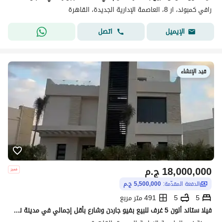
رافي كمبوند، ار 8، العاصمة الإدارية الجديدة، القاهرة
اتصل
الإيميل
قيد الإنشاء
18,000,000
ج.م
الدفعة المقدّمة:
5,500,000 ج.م
5
5
491 متر مربع
فيلا ستاند ألون 5 غرف للبيع بفيو جاردن وشارع بأقل إجمالي في مدينة نور استلام سنة ونصف