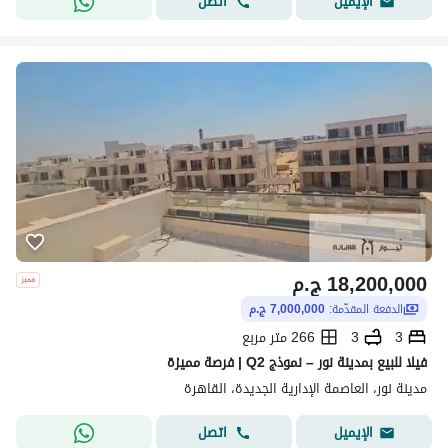
اتصل
الإيميل
18,200,000
ج.م
الدفعة المقدّمة:
7,000,000 ج.م
3
3
266 متر مربع
فيلا للبيع بمدينة نور – نموذج Q2 | فرصة مميزة
مدينة نور، العاصمة الإدارية الجديدة، القاهرة
اتصل
الإيميل