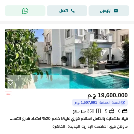
اتصل
الإيميل
19,600,000
ج.م
الدفعة المقدّمة:
1,507,691 ج.م
6
5
350 متر مربع
فيلا متشطبه بالكامل استلام فوري عليها خصم 20% امتداد شارع التسعين في مونتين فيو
ماونتن فيو، العاصمة الإدارية الجديدة، القاهرة