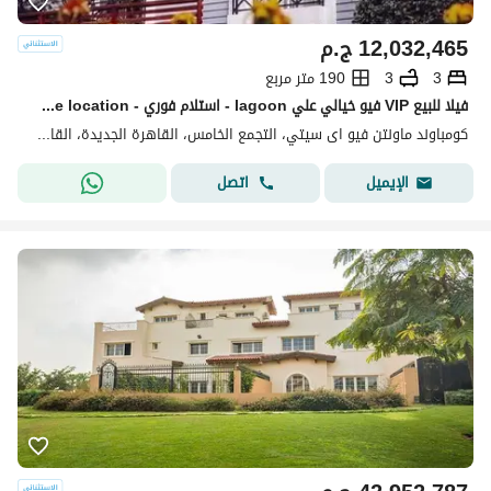
12,032,465
ج.م
3
3
190 متر مربع
فيلا للبيع VIP فيو خيالي علي lagoon - استلام فوري - prime location في ماونتن فيو اكتوبر mountain view october
كومباوند ماونتن فيو اى سيتي، التجمع الخامس، القاهرة الجديدة، القاهرة
اتصل
الإيميل