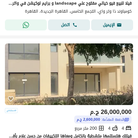
فيلا للبيع فيو خيالي مفتوح علي landscape و برايم لوكيشن في واتر واي water way في التجمع الخامس
كومباوند ذا وتر واي، التجمع الخامس، القاهرة الجديدة، القاهرة
اتصل
الإيميل
26,000,000
ج.م
الدفعة المقدّمة:
2,600,000 ج.م
4
4
200 متر مربع
فيلتك هتستلمها متشطبة بالكامل ومعاها التكييفات من حسن علام بأفضل نظام تقسيط وخدمات في كمبوند بالقرب من مدينتي طلعت مصطفي والجامعة الأمريكية