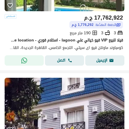
17,762,922
ج.م
الدفعة المقدّمة:
1,776,292 ج.م
3
3
190 متر مربع
فيلا للبيع VIP فيو خيالي علي lagoon - استلام فوري - prime location في ماونتن فيو اكتوبر mountain view october
كومباوند ماونتن فيو اى سيتي، التجمع الخامس، القاهرة الجديدة، القاهرة
اتصل
الإيميل