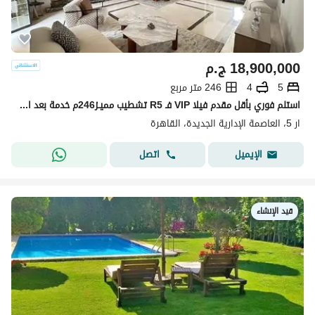
18,900,000
ج.م
5
4
246 متر مربع
استلم فوري بأقل مقدم فيلا VIP فـ R5 تشطيب مميـز246م خدمة بعد البيع من Hyde Park للبيع في العاصمة الإدارية بجوار المقصد ولافيستا
ار 5، العاصمة الإدارية الجديدة، القاهرة
اتصل
الإيميل
قيد الإنشاء