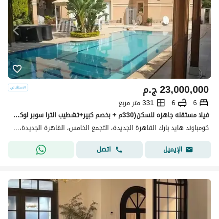
23,000,000
ج.م
6
6
331 متر مربع
فيلا مستقله جاهزه للسكن(330م + بخصم كبير+تشطيب الترا سوبر لوكس)فيلا للبيع في هايد بارك التجمع الخامس القاهره الجديده Hyde park بجوارMivida&ماونتن فيو
كومباوند هايد بارك القاهرة الجديدة، التجمع الخامس، القاهرة الجديدة، القاهرة
اتصل
الإيميل