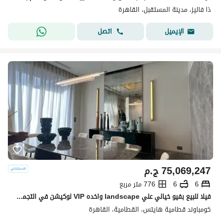
ذا فاليز، مدينة المستقبل، القاهرة
اتصل
الإيميل
75,069,247
ج.م
6
6
776 متر مربع
فيلا للبيع بفيو خيالي علي landscape واخده VIP لوكيشن في التجمع الخامس دقيقه من قطاميه هايتس
كومباوند قطامية هايتس، القطامية، القاهرة