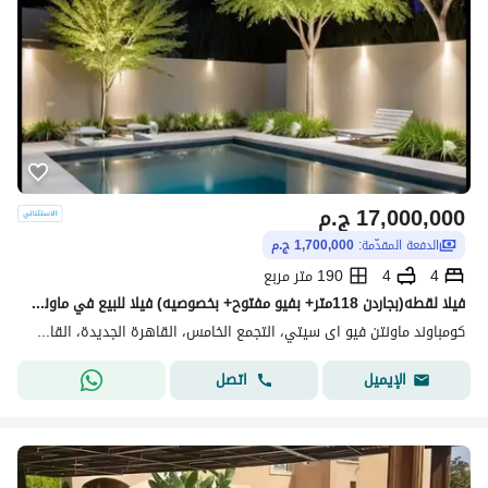
17,000,000
ج.م
الدفعة المقدّمة:
1,700,000 ج.م
4
4
190 متر مربع
فيلا لقطه(بجاردن 118متر+ بفيو مفتوح+ بخصوصيه) فيلا للبيع في ماونتن فيوMountain View creek New Cairo بالقرب من Mivida وHyde Park وPalm Hills New Cairo
كومباوند ماونتن فيو اى سيتي، التجمع الخامس، القاهرة الجديدة، القاهرة
اتصل
الإيميل