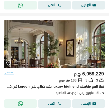
اتصل
الإيميل
6,059,229
ج.م
3
3
166 متر مربع
فيلا للبيع متشطب luxury high end بفيو خيالي علي lagoon في كمبوند طلاله Talala امام مدينتي Madinaty و سوديك ايست sodic east
طلالة، هليوبوليس الجديدة، القاهرة
اتصل
الإيميل