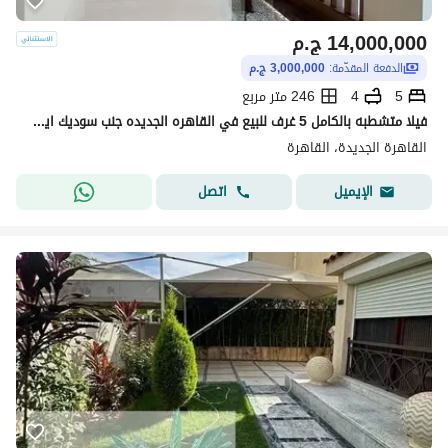
14,000,000
ج.م
الدفعة المقدّمة:
3,000,000 ج.م
5
4
246 متر مربع
فيلا متشطبه بالكامل 5 غرف للبيع في القاهره الجديده جنب سوديك ايست وباقل من سعر الماكت
القاهرة الجديدة، القاهرة
اتصل
الإيميل