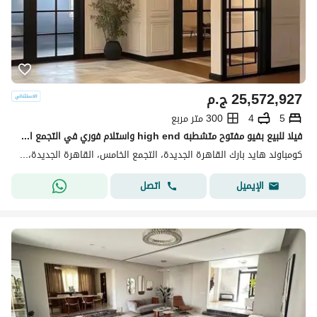
25,572,927
ج.م
5
4
300 متر مربع
فيلا للبيع بفيو مفتوح متشطبه high end واستلام فوري في التجمع الخامس يجوار AUC
كومباوند هايد بارك القاهرة الجديدة، التجمع الخامس، القاهرة الجديدة، القاهرة
اتصل
الإيميل