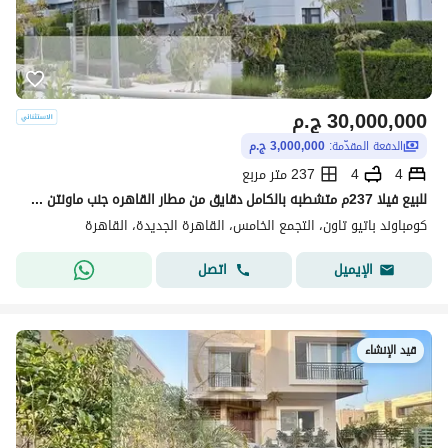
30,000,000
ج.م
الدفعة المقدّمة:
3,000,000 ج.م
4
4
237 متر مربع
للبيع فيلا 237م متشطبه بالكامل دقايق من مطار القاهره جنب ماونتن فيو كمبوند Patio town
كومباوند باتيو تاون، التجمع الخامس، القاهرة الجديدة، القاهرة
اتصل
الإيميل
قيد الإنشاء