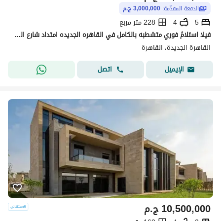
الدفعة المقدّمة:
3,000,000 ج.م
5
4
228 متر مربع
فيلا استلامً فوري متشطبه بالكامل في القاهره الجديده امتداد شارع التسعين
القاهرة الجديدة، القاهرة
اتصل
الإيميل
10,500,000
ج.م