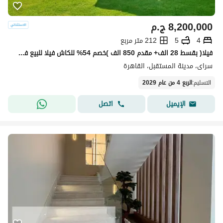
8,200,000
ج.م
4
5
212 متر مربع
فيلا( بقسط 28 الف+ مقدم 850 الف )خصم 54% للكاش فيلا للبيع في كمبوند سراى sarai القاهره الجديده new cairo بجوار مدينتي دقائق من التجمع الخامس
سراى، مدينة المستقبل، القاهرة
التسليم
:
الربع 4 من عام 2029
اتصل
الإيميل