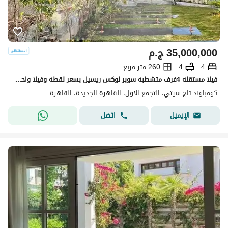
35,000,000
ج.م
4
4
260 متر مربع
فيلا مستقله 4غرف متشطبه سوبر لوكس ريسيل بسعر لقطه وفيلا واحده فقط لفتره محدوده في كمبوند تاج سيتي في مرحله كيندا علي طريق السويس
كومباوند تاج سيتي، التجمع الاول، القاهرة الجديدة، القاهرة
اتصل
الإيميل