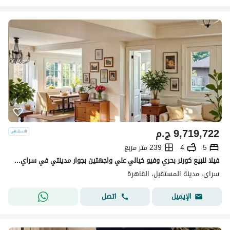
9,719,722
ج.م
5
4
239 متر مربع
فيلا للبيع كورنر بحري وفيو خيالي علي واجهتين بجوار مدينتي في سراي sarai
سراى، مدينة المستقبل، القاهرة
اتصل
الإيميل