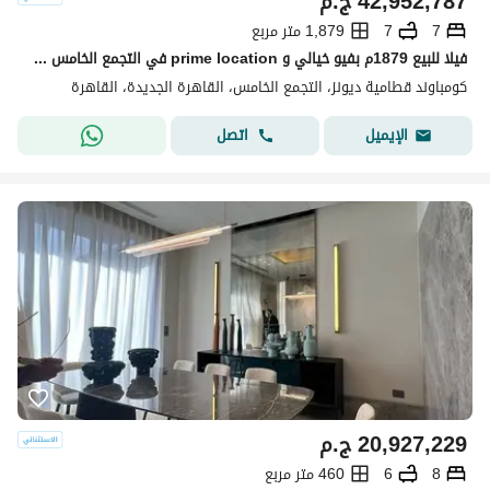
42,952,787
ج.م
7
7
1,879 متر مربع
فيلا للبيع 1879م بفيو خيالي و prime location في التجمع الخامس بجوار قطاميه ديونز Katameya Dunes
كومباوند قطامية ديونز، التجمع الخامس، القاهرة الجديدة، القاهرة
اتصل
الإيميل
20,927,229
ج.م
8
6
460 متر مربع