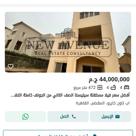
44,000,000
ج.م
4
4
472 متر مربع
أفضل سعر فيلا مستقلة سيليستا الصف الثاني من الجولف كاملة التشطيب مع مطبخ مجهز بخزائن، غرف ملابس وتكييف وبدروم للبيع في أبتاون القاهرة
اب تاون كايرو، المقطم، القاهرة
اتصل
الإيميل