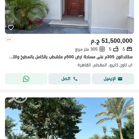
51,500,000
ج.م
5
5
305 متر مربع
ستاندالون 305م على مساحة ارض 500م متشطب بالكامل بالمطبخ والتكيفات والدريسنج موقع مميز جدا بحري في اب تاون كايرو المقطم Up Town Cairo Mokattam
اب تاون كايرو، المقطم، القاهرة
اتصل
الإيميل