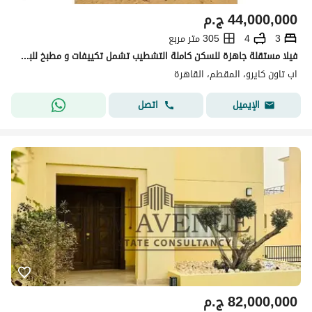
44,000,000
ج.م
3
4
305 متر مربع
فيلا مستقلة جاهزة للسكن كاملة التشطيب تشمل تكييفات و مطبخ للبيع في أب تاون كايرو المقطم Uptown Cairo من تطوير إعمار مصر
اب تاون كايرو، المقطم، القاهرة
اتصل
الإيميل
82,000,000
ج.م