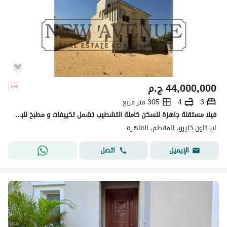
44,000,000
ج.م
3
4
305 متر مربع
فيلا مستقلة جاهزة للسكن كاملة التشطيب تشمل تكييفات و مطبخ للبيع في أب تاون كايرو المقطم Uptown Cairo من تطوير إعمار مصر
اب تاون كايرو، المقطم، القاهرة
اتصل
الإيميل