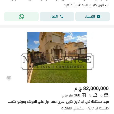
اب تاون كايرو، المقطم، القاهرة
اتصل
الإيميل
82,000,000
ج.م
6
5
368 متر مربع
فيلا مستقلة في اب تاون كايرو بحري صف اول علي الجولف بموقع متميز متشطبه بالفرش واكبر مساحه ارض
كليستا اب تاون، المقطم، القاهرة