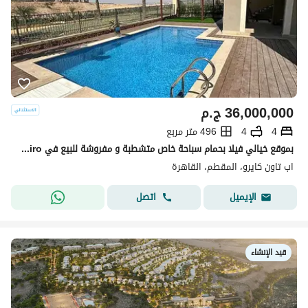
36,000,000
ج.م
4
4
496 متر مربع
بموقع خيالي فيلا بحمام سباحة خاص متشطبة و مفروشة للبيع في Uptown Cairo - القاهرة الجديدة
اب تاون كايرو، المقطم، القاهرة
اتصل
الإيميل
قيد الإنشاء