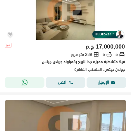
Tru
Broker
™
17,000,000
ج.م
5
5
289 متر مربع
فيلا متشطبه مميزه جدا للبيع بكمباوند جولدن جيتس
جولدن جيتس، المقطم، القاهرة
اتصل
الإيميل