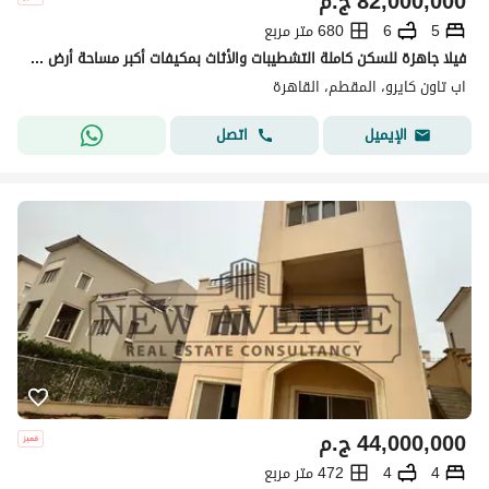
82,000,000
ج.م
5
6
680 متر مربع
فيلا جاهزة للسكن كاملة التشطيبات والأثاث بمكيفات أكبر مساحة أرض - تطل على ملعب الجولف - في أب تاون كايرو المقطم Uptown Cairo تطوير شركة إعمار
اب تاون كايرو، المقطم، القاهرة
اتصل
الإيميل
44,000,000
ج.م
4
4
472 متر مربع