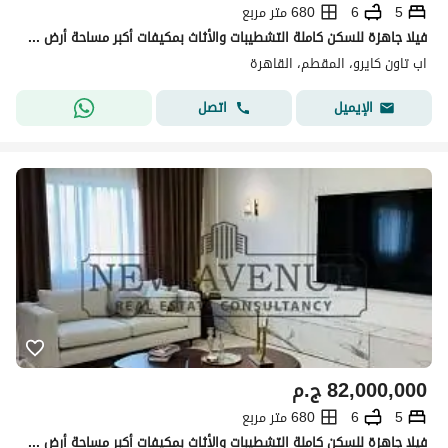
5
6
680 متر مربع
فيلا جاهزة للسكن كاملة التشطيبات والأثاث بمكيفات أكبر مساحة أرض - تطل على ملعب الجولف - في أب تاون كايرو المقطم Uptown Cairo تطوير شركة إعمار
اب تاون كايرو، المقطم، القاهرة
اتصل
الإيميل
82,000,000
ج.م
5
6
680 متر مربع
فيلا جاهزة للسكن كاملة التشطيبات والأثاث بمكيفات أكبر مساحة أرض - تطل على ملعب الجولف - في أب تاون كايرو المقطم Uptown Cairo تطوير شركة إعمار