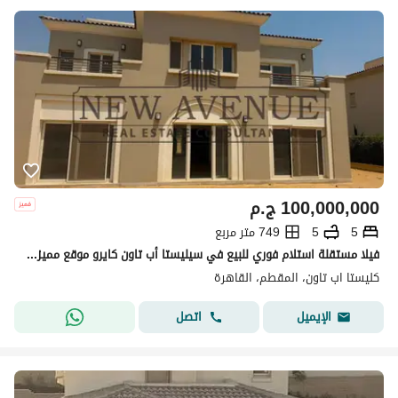
100,000,000
ج.م
5
5
749 متر مربع
فيلا مستقلة استلام فوري للبيع في سيليستا أب تاون كايرو موقع مميز جدًا أول صف جولف بإطلالة بانورامية مباشرة على ملعب الجولف
كليستا اب تاون، المقطم، القاهرة
اتصل
الإيميل