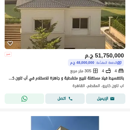
51,750,000
ج.م
الدفعة المقدّمة:
48,000,000 ج.م
4
4
305 متر مربع
بالتقسيط فيلا مستقلة للبيع متشطبة و جاهزة للاستلام في أب تاون كايرو إعمار المقطم Uptown Cairo Mokattam by Emaar
اب تاون كايرو، المقطم، القاهرة
اتصل
الإيميل