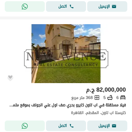
اتصل
الإيميل
82,000,000
ج.م
6
5
368 متر مربع
فيلا مستقلة في اب تاون كايرو بحري صف اول علي الجولف بموقع متميز متشطبه بالفرش واكبر مساحه ارض
كليستا اب تاون، المقطم، القاهرة
اتصل
الإيميل