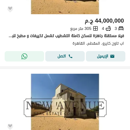
44,000,000
ج.م
3
4
305 متر مربع
فيلا مستقلة جاهزة للسكن كاملة التشطيب تشمل تكييفات و مطبخ للبيع في أب تاون كايرو المقطم Uptown Cairo من تطوير إعمار مصر
اب تاون كايرو، المقطم، القاهرة
اتصل
الإيميل