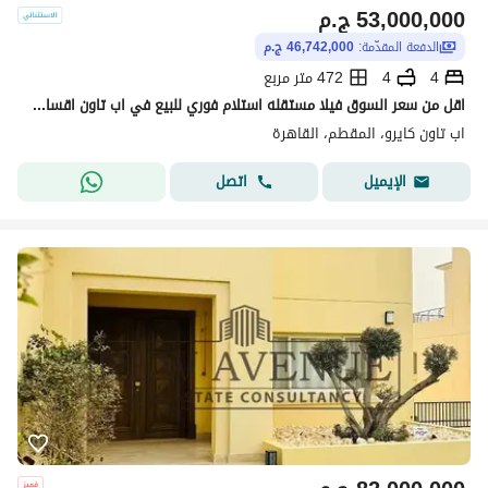
53,000,000
ج.م
الدفعة المقدّمة:
46,742,000 ج.م
4
4
472 متر مربع
اقل من سعر السوق فيلا مستقله استلام فوري للبيع في اب تاون اقساط حتي 2028
اب تاون كايرو، المقطم، القاهرة
اتصل
الإيميل