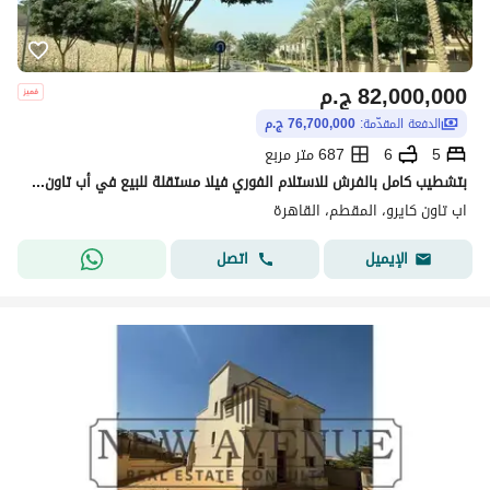
82,000,000
ج.م
الدفعة المقدّمة:
76,700,000 ج.م
5
6
687 متر مربع
بتشطيب كامل بالفرش للاستلام الفوري فيلا مستقلة للبيع في أب تاون كايرو إعمار المقطم Uptown Cairo Mokattam by Emaar
اب تاون كايرو، المقطم، القاهرة
اتصل
الإيميل