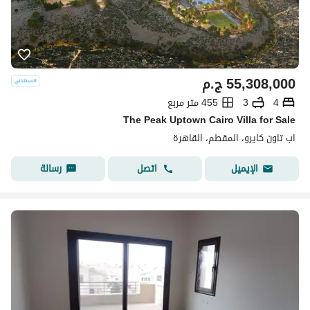
55,308,000
ج.م
4
3
455 متر مربع
The Peak Uptown Cairo Villa for Sale
اب تاون كايرو، المقطم، القاهرة
اتصل
رسالة
الإيميل