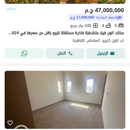
47,000,000
ج.م
الدفعة المقدّمة:
17,500,000 ج.م
5
4
245 متر مربع
ستاند الون فيلا متشطبة فاخرة مستقلة للبيع باقل من سعرها في 2024 ب 4 مليون في أب تاون كايرو
اب تاون كايرو، المقطم، القاهرة
اتصل
الإيميل