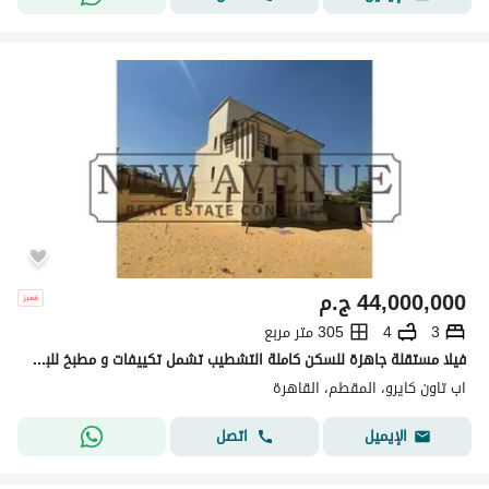
44,000,000
ج.م
3
4
305 متر مربع
فيلا مستقلة جاهزة للسكن كاملة التشطيب تشمل تكييفات و مطبخ للبيع في أب تاون كايرو المقطم Uptown Cairo من تطوير إعمار مصر
اب تاون كايرو، المقطم، القاهرة
اتصل
الإيميل