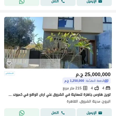
اتصل
الإيميل
25,000,000
ج.م
الدفعة المقدّمة:
1,250,000 ج.م
4
4
215 متر مربع
توين هاوس جاهزة للمعاينة في الشروق علي ارض الواقع في كمبوند ساكن بالفعل دقايق ل الجامعة البريطانية والمركز الطبي العالمي
البروج، مدينة الشروق، القاهرة
اتصل
الإيميل