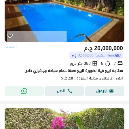
20,000,000
ج.م
الدفعة المقدّمة:
3,000,000 ج.م
7
5
358 متر مربع
محتاجه ابيع فيلا لضرورة البيع معها حمام سباحه وجاكوزي خاص
ايفى ريزيدنس، مدينة الشروق، القاهرة
اتصل
الإيميل