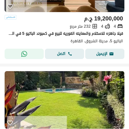
19,200,000
ج.م
4
4
232 متر مربع
فيلا جاهزه للاستلام والمعاينه الفوريه للبيع في كمبوند الباتيو 5 في الشروق بالقرب من مدينتي El patio 5
الباتيو 5، مدينة الشروق، القاهرة
اتصل
الإيميل