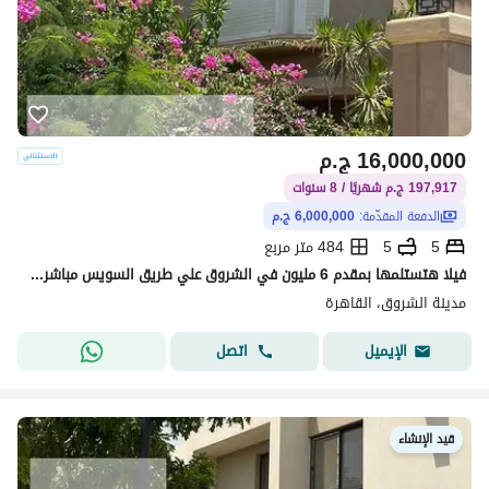
16,000,000
ج.م
197,917 ج.م شهريًا / 8 سنوات
الدفعة المقدّمة:
6,000,000 ج.م
5
5
484 متر مربع
فيلا هتستلمها بمقدم 6 مليون في الشروق علي طريق السويس مباشرة امام مدينتي2
مدينة الشروق، القاهرة
اتصل
الإيميل
قيد الإنشاء