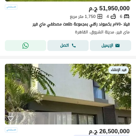
51,950,000
ج.م
6
4
1,750 متر مربع
فيلا ١٧٥٠م بكمبوند راقي بمجموعة طلعت مصطفي ماي فير
ماى فير، مدينة الشروق، القاهرة
اتصل
الإيميل
قيد الإنشاء
26,500,000
ج.م