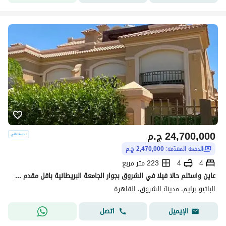
24,700,000
ج.م
الدفعة المقدّمة:
2,470,000 ج.م
4
4
223 متر مربع
عاين واستلم حالا فيلا في الشروق بجوار الجامعة البريطانية باقل مقدم واطول فترة سداد من لافيستا فيلا تقدر تسكن فيها خلال أيام فقط
الباتيو برايم، مدينة الشروق، القاهرة
اتصل
الإيميل