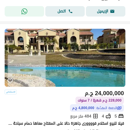
اتصل
الإيميل
24,000,000
ج.م
228,000 ج.م شهريًا / 7 سنوات
الدفعة المقدّمة:
4,800,000 ج.م
5
4
484 متر مربع
فيلا للبيع استلام فوووورى جاهزة حالا على المفتاح معاها حمام سباحة خاص بمقدم ( 4 مليون و 800 الف )