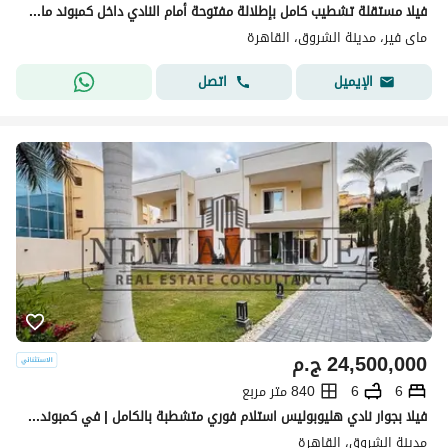
فيلا مستقلة تشطيب كامل بإطلالة مفتوحة أمام النادي داخل كمبوند مايفير الشروق 1 مساحة المباني 400 م² الأرض 899م² 4 غرف نوم
ماى فير، مدينة الشروق، القاهرة
اتصل
الإيميل
24,500,000
ج.م
6
6
840 متر مربع
فيلا بجوار نادي هليوبوليس استلام فوري متشطبة بالكامل | في كمبوند الشروق 1 - 1 El sherouk
مدينة الشروق، القاهرة