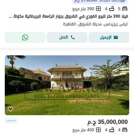
الدفعة المقدّمة:
3,750,000 ج.م
5
4
390 متر مربع
فيلا 390 متر للبيع الفوري في الشروق بجوار الجامعة البريطانية مكونة من 5 غرف ومعاها برايفت pool
ايفى ريزيدنس، مدينة الشروق، القاهرة
اتصل
الإيميل
35,000,000
ج.م
4
4
400 متر مربع