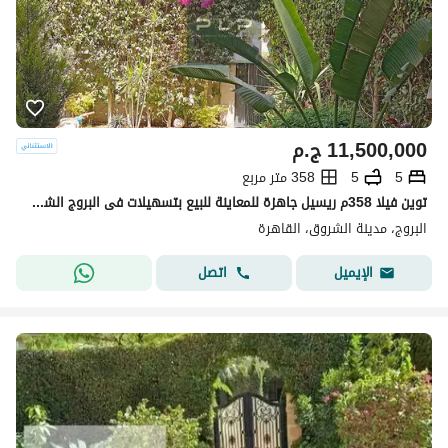
11,500,000
ج.م
5
5
358 متر مربع
توين فيلا 358م ريسيل جاهزة للمعاينة للبيع بتسهيلات فى البروج الشروق Al-Burouj El-Shrouk
البروج، مدينة الشروق، القاهرة
اتصل
الإيميل