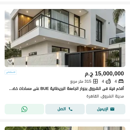
15,000,000
ج.م
4
4
315 متر مربع
أفخم فيلا فى الشروق بجوار الجامعة البريطانية BUE على مساحات خضرا فيو هادي ومريح للاعصاب بكاش 15 مليون فقط
مدينة الشروق، القاهرة
اتصل
الإيميل