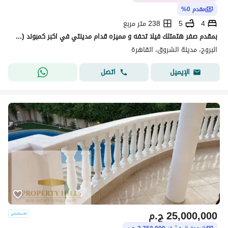
مقدم 0%
4
5
238 متر مربع
بمقدم صفر هتمتلك فيلا تحفه و مميزه قدام مدينتي في اكبر كمبوند ( ساكن و عايش )
البروج، مدينة الشروق، القاهرة
اتصل
الإيميل
25,000,000
ج.م