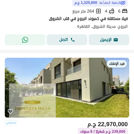
الدفعة المقدّمة:
1,325,000 ج.م
6
4
264 متر مربع
فيلا مستقله في كمبوند البروج في قلب الشروق
البروج، مدينة الشروق، القاهرة
اتصل
الإيميل
قيد الإنشاء
22,970,000
ج.م
239,000 ج.م شهريًا / 8 سنوات