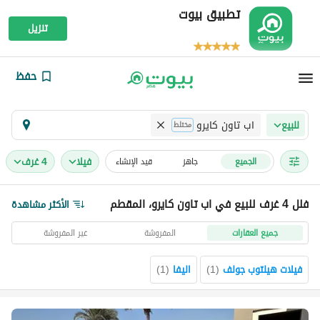
تطبيق بيوت
تنزيل
حفظ
اب تاون كايرو
للبيع
مختلط
فیلا
4 غرف
الجميع
جاهز
قيد الإنشاء
فلل 4 غرف للبيع في اب تاون كايرو، المقطم
الأكثر مشاهدة
جميع العقارات
المفروشة
غير المفروشة
فيلات هيلتوب جولف
(
1
)
اليفا
(
1
)