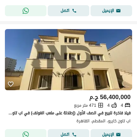
اتصل
الإيميل
56,400,000
ج.م
4
4
471 متر مربع
فيلا فاخرة للبيع في الصف الأول (إطلالة على ملعب الغولف) في اب تاون كايرو
اب تاون كايرو، المقطم، القاهرة
اتصل
الإيميل