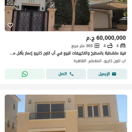
60,000,000
ج.م
4
4
365 متر مربع
فيلا متشطبة بالمطبخ والتكييفات للبيع في أب تاون كايرو إعمار بأقل من سعر الماركت Uptown Cairo by Emaar
اب تاون كايرو، المقطم، القاهرة
اتصل
الإيميل