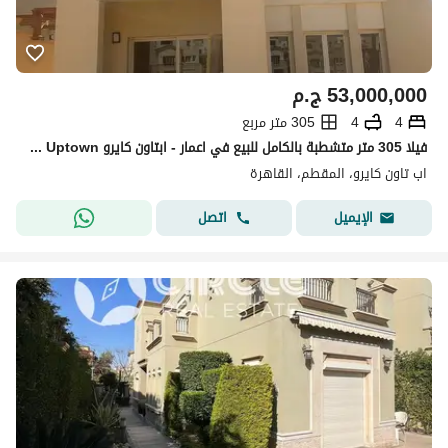
53,000,000
ج.م
4
4
305 متر مربع
فيلا 305 متر متشطبة بالكامل للبيع في اعمار - ابتاون كايرو Emaar Uptown | استلام فورى
اب تاون كايرو، المقطم، القاهرة
اتصل
الإيميل