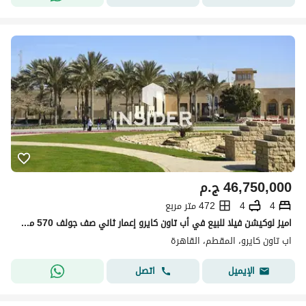
46,750,000
ج.م
4
4
472 متر مربع
اميز لوكيشن فيلا للبيع في أب تاون كايرو إعمار ثاني صف جولف 570 متر أرض 472 متر مباني 4 غرف نوم 2 ماستر وغرفة مربية Ready To Move
اب تاون كايرو، المقطم، القاهرة
اتصل
الإيميل