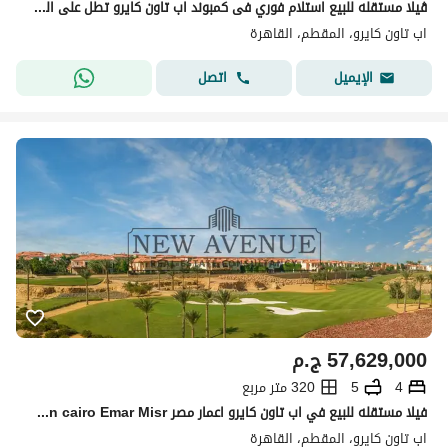
ڤيلا مستقله للبيع استلام فوري فى كمبوند اب تاون كايرو تطل على الجولف مباشره Uptown Cairo
اب تاون كايرو، المقطم، القاهرة
اتصل
الإيميل
57,629,000
ج.م
4
5
320 متر مربع
فيلا مستقله للبيع في اب تاون كايرو اعمار مصر Uptown cairo Emar Misr متشطبه بالكامل علي الجولف
اب تاون كايرو، المقطم، القاهرة