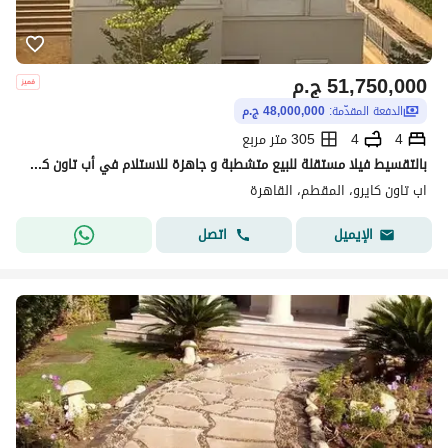
51,750,000
ج.م
الدفعة المقدّمة:
48,000,000 ج.م
4
4
305 متر مربع
بالتقسيط فيلا مستقلة للبيع متشطبة و جاهزة للاستلام في أب تاون كايرو إعمار المقطم Uptown Cairo Mokattam by Emaar
اب تاون كايرو، المقطم، القاهرة
اتصل
الإيميل