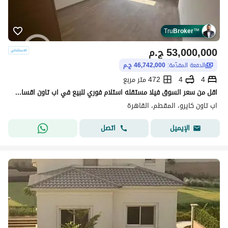
Tru
Broker
™
53,000,000
ج.م
الدفعة المقدّمة:
46,742,000 ج.م
4
4
472 متر مربع
اقل من سعر السوق فيلا مستقله استلام فوري للبيع في اب تاون اقساط حتي 2028
اب تاون كايرو، المقطم، القاهرة
اتصل
الإيميل