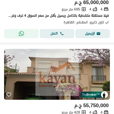
65,000,000
ج.م
4
4
695 متر مربع
فيلا مستقلة متشطبة بالكامل ريسيل بأقل من سعر السوق 4 غرف وغرفة مربية في Uptown Cairo المقطم للبيع
اب تاون كايرو، المقطم، القاهرة
اتصل
الإيميل
Tru
Broker
™
55,750,000
ج.م
4
4
428 متر مربع