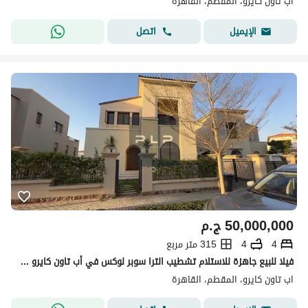
اب تاون كايرو، المقطم، القاهرة
اتصل
الإيميل
50,000,000
ج.م
4
4
315 متر مربع
فيلا للبيع جاهزة للاستلام تشطيب الترا سوبر لوكس في أب تاون كايرو اعمار Uptown Cairo Emaar
اب تاون كايرو، المقطم، القاهرة