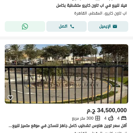
فيلا للبيع في اب تاون كايرو متشطبة بكامل
اب تاون كايرو، المقطم، القاهرة
اتصل
الإيميل
34,500,000
ج.م
4
4
300 متر مربع
أقل سعر توين هاوس تشطيب كامل جاهز للسكن في موقع متميز للبيع في اب تاون Uptown Cairo لشركة إعمار