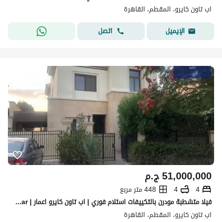
اب تاون كايرو، المقطم، القاهرة
اتصل
الإيميل
51,000,000
ج.م
4
4
448 متر مربع
فيلا متشطبة مودرن بالتكييفات استلام فوري | اب تاون كايرو اعمار | Uptown Cairo Emaar | فيو لاندسكيب
اب تاون كايرو، المقطم، القاهرة