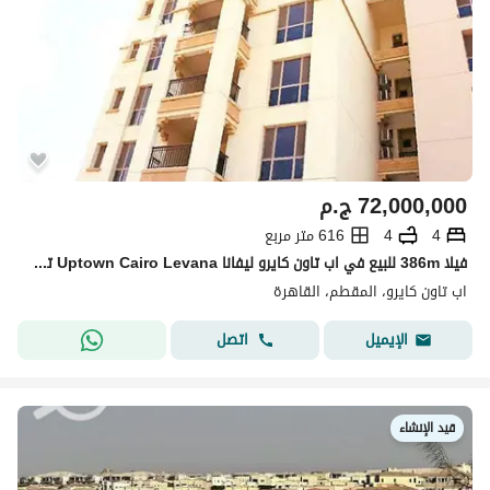
72,000,000
ج.م
4
4
616 متر مربع
فيلا 386m للبيع في اب تاون كايرو ليفانا Uptown Cairo Levana تشطيب كامل ألترا مودرن 4 غرف بفيو الجولف
اب تاون كايرو، المقطم، القاهرة
اتصل
الإيميل
قيد الإنشاء