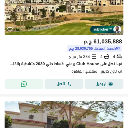
Tru
Broker
™
61,035,888
ج.م
الدفعة المقدّمة:
28,030,765 ج.م
4
4
354 متر مربع
فيلا تطل على Club House و علي اقساط حتي 2030 متشطبة بالكامل في اب تاون كايرو
اب تاون كايرو، المقطم، القاهرة
اتصل
الإيميل