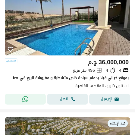
36,000,000
ج.م
4
4
496 متر مربع
بموقع خيالي فيلا بحمام سباحة خاص متشطبة و مفروشة للبيع في Uptown Cairo - القاهرة الجديدة
اب تاون كايرو، المقطم، القاهرة
اتصل
الإيميل
قيد الإنشاء