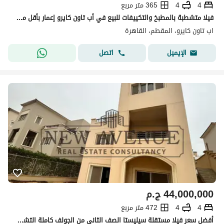
4
4
365 متر مربع
فيلا متشطبة بالمطبخ والتكييفات للبيع في أب تاون كايرو إعمار بأقل من سعر الماركت Uptown Cairo by Emaar
اب تاون كايرو، المقطم، القاهرة
اتصل
الإيميل
44,000,000
ج.م
4
4
472 متر مربع
أفضل سعر فيلا مستقلة سيليستا الصف الثاني من الجولف كاملة التشطيب مع مطبخ مجهز بخزائن، غرف ملابس وتكييف وبدروم للبيع في أبتاون القاهرة