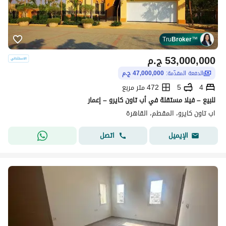
Tru
Broker
™
53,000,000
ج.م
الدفعة المقدّمة:
47,000,000 ج.م
4
5
472 متر مربع
للبيع – فيلا مستقلة في أب تاون كايرو – إعمار
اب تاون كايرو، المقطم، القاهرة
اتصل
الإيميل