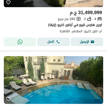
31,499,999
ج.م
4
3
280 متر مربع
توين هاوس للبيع في أبتاون كايرو (إليڤا)
اب تاون كايرو، المقطم، القاهرة
اتصل
الإيميل