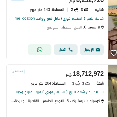
8,252,726
ج.م
شاليه
3
2
140 متر مربع
المساحة
:
شاليه للبيع ( استلام فوري) دابل فيو وواخد prime location في لافيستا في العين السخنه lavista el sokhna
لا فيستا 6، العين السخنة، السويس
الإيميل
اتصل
18,712,972
ج.م
شقة
3
3
204 متر مربع
المساحة
:
استاند الون شقه للبيع ( استلام فوري ) فيو مفتوح وخيالي بالتقسيط في كمبوند ديستركت 5 في التجمع الخامس بجوار نيو قطاميه
كومباوند ديستريكت 5، التجمع الخامس، القاهرة الجديدة، القاهرة