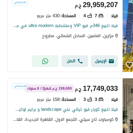
29,959,207
ج.م
فیلا
7
4
430 متر مربع
المساحة
:
فيلا للبيع 346م فيو VIP ومتشطبه ultra modern في مزارين Mazarine New Alamein بمدينه العلمين
مزارين، العلمين، الساحل الشمالي، مطروح
الإيميل
اتصل
17,749,033
ج.م
199,000 ج.م شهريًا / 8 سنوات
فیلا
3
3
158 متر مربع
المساحة
:
فيلا للبيع كورنر فيو خيالي علي landscape و برايم لوكيشن في تاج سيتي taj city بالتقسيط
كومباوند تاج سيتي، التجمع الاول، القاهرة الجديدة، القاهرة