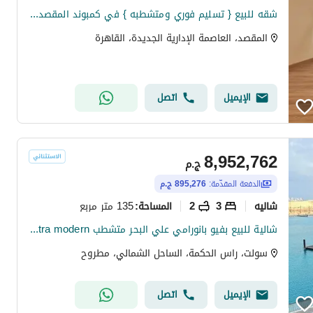
شقه للبيع { تسليم فوري ومتشطبه } في كمبوند المقصد في R3 بالتقسيط علي 10 سنوات في العاصمه الاداريه
المقصد، العاصمة الإدارية الجديدة، القاهرة
الإيميل
اتصل
8,952,762
ج.م
الدفعة المقدّمة:
895,276 ج.م
شاليه
3
2
135 متر مربع
المساحة
:
شالية للبيع بفيو بانورامي علي البحر متشطب ultra modern بالتقسيط في سولت salt راس الحكمه
سولت، راس الحكمة، الساحل الشمالي، مطروح
الإيميل
اتصل