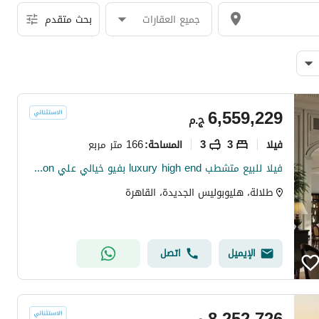
جميع العقارات
بحث متقدم
6,559,229
ج.م
فیلا
3
3
166 متر مربع
المساحة
:
فيلا للبيع متشطب luxury high end بفيو خيالي علي lagoon في كمبوند طلاله Talala امام مدينتي Madinaty و سوديك ايست sodic east
طلالة، هليوبوليس الجديدة، القاهرة
الإيميل
اتصل