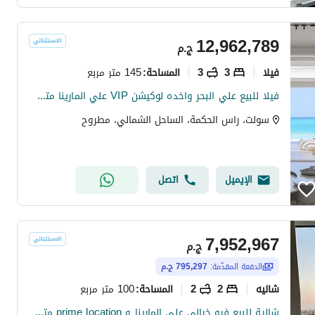
12,962,789
ج.م
فیلا
3
3
145 متر مربع
المساحة
:
فيلا للبيع علي البحر واخده لوكيشن VIP علي المارينا متشطب Ultra modern بالتقسيط في سولت salt north coast راس الحكمه
سولت، راس الحكمة، الساحل الشمالي، مطروح
الإيميل
اتصل
7,952,967
ج.م
الدفعة المقدّمة:
795,297 ج.م
شاليه
2
2
100 متر مربع
المساحة
:
شالية للبيع فيو خيالي علي المارينا و prime location متشطب high end في سولت salt راس الحكمه بالساحل الشمالي