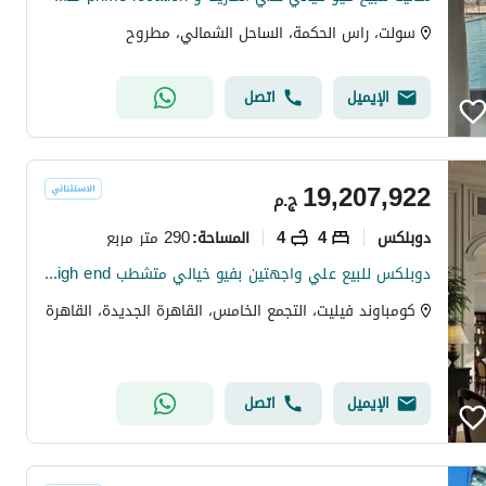
سولت، راس الحكمة، الساحل الشمالي، مطروح
الإيميل
اتصل
19,207,922
ج.م
دوبلكس
4
4
290 متر مربع
المساحة
:
دوبلكس للبيع علي واجهتين بفيو خيالي متشطب high end واستلام فوري في سوديك فيليت sodic villette في التجمع الخامس
كومباوند فيليت، التجمع الخامس، القاهرة الجديدة، القاهرة
الإيميل
اتصل