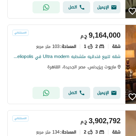
الإيميل
اتصل
9,164,000
ج.م
شقة
2
1
103 متر مربع
المساحة
:
شقه للبيع فندقيه متشطبه Ultra modern في marriott residence heliopolis في مصر الجديده بجوار سيتي ستنر الماظه
ماريوت ريزيدنس، مصر الجديدة، القاهرة
الإيميل
اتصل
3,902,792
ج.م
شقة
3
2
134 متر مربع
المساحة
: