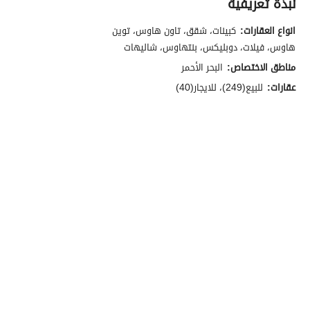
نبذة تعريفية
انواع العقارات:
كبينات، شقق، تاون هاوس، توين
هاوس، فيلات، دوبليكس، بنتهاوس، شاليهات
مناطق الاختصاص:
البحر الأحمر
عقارات:
للبيع(249)، للايجار(40)