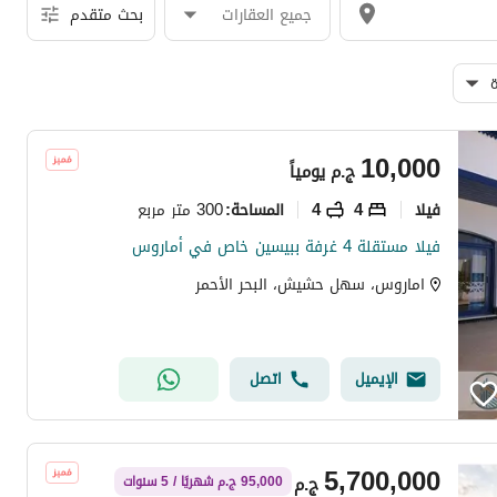
جميع العقارات
بحث متقدم
10,000
ج.م
يومياً
فیلا
4
4
300 متر مربع
المساحة
:
فيلا مستقلة 4 غرفة ببيسين خاص في أماروس
اماروس، سهل حشيش، البحر الأحمر
الإيميل
اتصل
5,700,000
ج.م
95,000 ج.م شهريًا / 5 سنوات