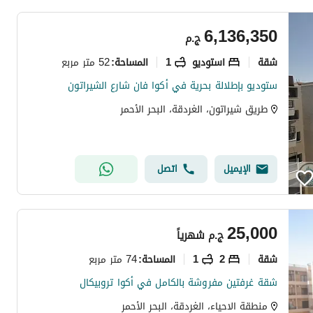
6,136,350
ج.م
شقة
استوديو
1
52 متر مربع
المساحة
:
ستوديو بإطلالة بحرية في أكوا فان شارع الشيراتون
طريق شيراتون، الغردقة، البحر الأحمر
الإيميل
اتصل
25,000
ج.م
شهرياً
شقة
2
1
74 متر مربع
المساحة
:
شقة غرفتين مفروشة بالكامل في أكوا تروبيكال
منطقة الاحياء، الغردقة، البحر الأحمر