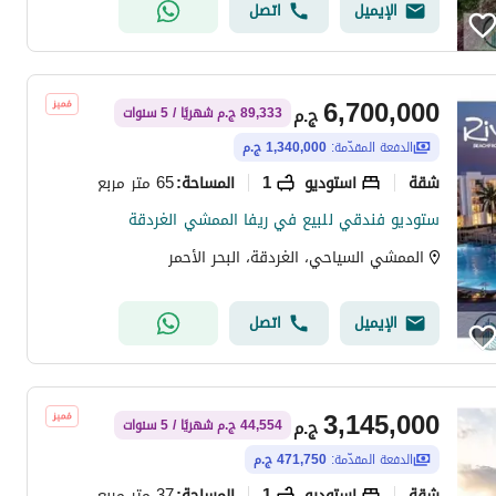
الإيميل
اتصل
6,700,000
ج.م
89,333 ج.م شهريًا / 5 سنوات
الدفعة المقدّمة:
1,340,000 ج.م
شقة
استوديو
1
65 متر مربع
المساحة
:
ستوديو فندقي للبيع في ريفا الممشي الغردقة
الممشي السياحي، الغردقة، البحر الأحمر
الإيميل
اتصل
3,145,000
ج.م
44,554 ج.م شهريًا / 5 سنوات
الدفعة المقدّمة:
471,750 ج.م
شقة
استوديو
1
37 متر مربع
المساحة
: