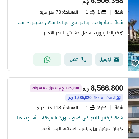
6,506,358
ج.م
شقة
1
1
73 متر مربع
المساحة
:
شقة غرفة واحدة بتراس في فيراندا سهل حشيش - استلام نوفمبر 2026 | 115,000 يورو
فيراندا ريزورت، سهل حشيش، البحر الأحمر
الإيميل
اتصل
8,566,800
ج.م
125,000 ج.م شهريًا / 4 سنوات
الدفعة المقدّمة:
1,285,020 ج.م
شقة
2
1
118 متر مربع
المساحة
:
شقة غرفتين للبيع في كمبوند ون7 بالغردقة – أسلوب حياة عصري
وان سيفين ريزيدينس، الغردقة، البحر الأحمر