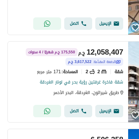
الإيميل
اتصل
12,058,407
ج.م
175,550 ج.م شهريًا / 4 سنوات
الدفعة المقدّمة:
3,617,522 ج.م
شقة
2
2
171 متر مربع
المساحة
:
شقة فاخرة غرفتين رؤية بحر في لونار الغردقة
طريق شيراتون، الغردقة، البحر الأحمر
الإيميل
اتصل