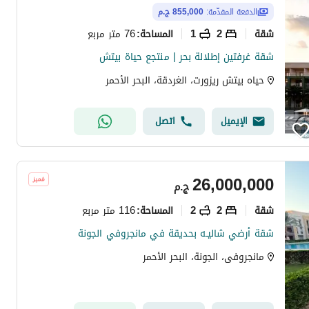
الدفعة المقدّمة:
855,000 ج.م
شقة
2
1
76 متر مربع
المساحة
:
شقة غرفتين إطلالة بحر | منتجع حياة بيتش
حياه بيتش ريزورت، الغردقة، البحر الأحمر
الإيميل
اتصل
26,000,000
ج.م
شقة
2
2
116 متر مربع
المساحة
:
شقة أرضي شاليـه بحديقة في مانجروفي الجونة
مانجروفى، الجونة، البحر الأحمر