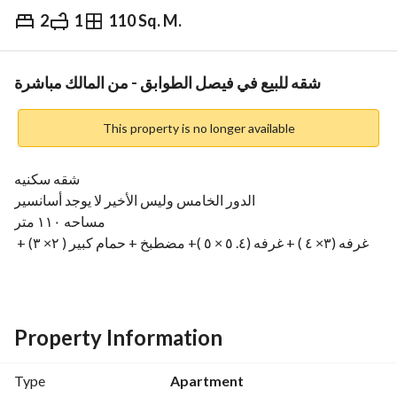
2
1
110 Sq. M.
EGP
950,000
Overview
Trends & Indices
Mortgage
N
شقه للبيع في فيصل الطوابق - من المالك مباشرة
This property is no longer available
شقه سكنيه
الدور الخامس وليس الأخير لا يوجد أسانسير
مساحه ١١٠ متر
غرفه (٣× ٤ ) + غرفه (٤. ٥ × ٥ )+ مضطبخ + حمام كبير ( ٢× ٣) + 
ريسبشن ٣ قطع
تشطيب سوبر لوكس
وصلات تكييف سلك السويدى أصلى
السباكه الشريف
Property Information
طقم حمام ديورافيت
وصلات غسالة الأطباق بالمضطبخ
Type
Apartment
وصلات غسالة الفول أوتوماتيك بالحمام وتم إضافة وصلة لغسالة 