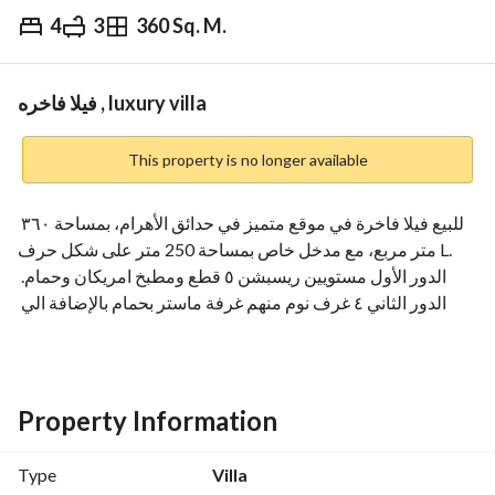
4
3
360 Sq. M.
EGP
6,500,000
Overview
Trends & Indices
Mortgage
N
فيلا فاخره , luxury villa
This property is no longer available
للبيع فيلا فاخرة في موقع متميز في حدائق الأهرام، بمساحة ٣٦٠ 
متر مربع، مع مدخل خاص بمساحة 250 متر على شكل حرف L. 
الدور الأول مستويين ريسبشن ٥ قطع ومطبخ امريكان وحمام. 
الدور الثاني ٤ غرف نوم منهم غرفة ماستر بحمام بالإضافة الي 
حمام كبير وليفنج بين ال ٤ غرف ،الموقع قريب من الخدمات 
والمراكز التجارية والشارع ٤٠ متر واسع امام الفيلا. العنوان : 
حدائق الاهرام منطقة ح قريبة من البوابة الأولي وشارع الجيش 
بجوار فيلا شمس. 
Property Information
السعر / ٦،٥٠٠،٠٠٠
ولو محتاج اى تفاصيل او فديو للفيلا برجاء التواصل علي رقم 
Type
Villa
#
#(
View Contact Detail
View Contact Detail