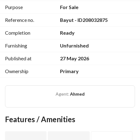
#(
#(
View Contact Detail
View Contact Detail
Purpose
For Sale
#(
))))
View Contact Detail
View Contact Detail
Reference no.
Bayut - ID208032875
Completion
Ready
Furnishing
Unfurnished
Published at
27 May 2026
Ownership
Primary
Agent:
Ahmed
Features / Amenities