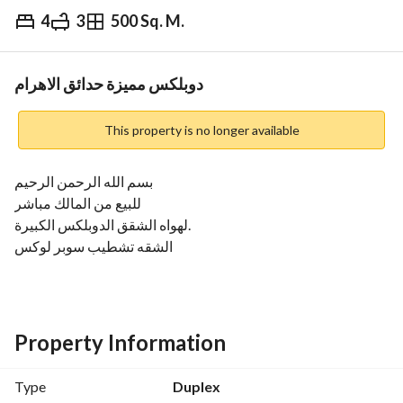
4
3
500 Sq. M.
EGP
5,200,000
Overview
Trends & Indices
Mortgage
N
دوبلكس مميزة حدائق الاهرام
This property is no longer available
بسم الله الرحمن الرحيم
للبيع من المالك مباشر
لهواه الشقق الدوبلكس الكبيرة. 
الشقه تشطيب سوبر لوكس
الشقة عبارة عن 360 متر و الروف 140 متر
الدور الخامس
4 غرف
3 حمامات
Property Information
منهم غرفه ماستر. 
بأفضل موقع شارع جاردينيا البوابة الثانية الجديدة منقطة د خطوات 
Type
Duplex
من البوابه. . 